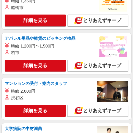
時給 1,350円
通費全支給(ガソリン代含む)＞
船橋市
岡山市北区/庭瀬駅周辺
詳細を見る
とりあえずキープ
詳細を見る
キープ
NEW
派遣社員
アパレル用品や雑貨のピッキング検品
株式会社kotrio /●OK-H-1976015
時給 1,200円〜1,500円
岡山市北区★シフト柔軟で長く働きやすいシ
柏市
ニア向けマンション
時給1350円〜2062円 ＜日払い有/週払い有/交
詳細を見る
とりあえずキープ
通費全支給(ガソリン代含む)＞
岡山市北区/庭瀬駅周辺
マンションの受付・案内スタッフ
詳細を見る
キープ
時給 2,000円
渋谷区
NEW
派遣社員
株式会社kotrio /●OK-H-2021266
詳細を見る
とりあえずキープ
岡山市北区＊グループホームSTAFF＊生活の
サポート業務を担当
大学病院の中材滅菌
時給1350円〜2062円 ＜日払い有/週払い有/交