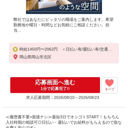
弊社ではあなたにピッタリの職場をご案内します。希望
勤務地や曜日・時間などお気軽にご相談ください。担
当...
時給1450円〜2062円 ＜日払い有/週払い有/交通費
全支給(ガソリン代含む)＞
岡山県岡山市北区
応募画面へ進む
1分で応募完了!!
キープ
求人応募期間：2026/08/10～2026/08/23
≪履歴書不要×面接ナシ≫最短3日でオシゴトSTART！もちろん
入社時期の相談可◎日払い・週払いでお給料がもらえるので急な
出費も安心です♪