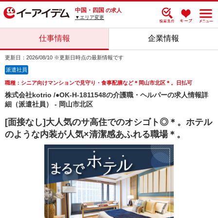
中国・四国
の求人
▼エリア変更
仕事情報
企業情報
更新日：2026/08/10 ※更新日時点の最新情報です
派遣社員
職種：シニア向けマンションで見守り・食事配膳など＊岡山市北区＊。日払可
株式会社kotrio /●OK-H-1811548の介護職・ヘルパーの求人情報詳
細（派遣社員） - 岡山市北区
[面接なし]大人気のサ高住でのオシゴト◎＊。ホテル
のような内装が人気×清潔感あふれる職場＊。