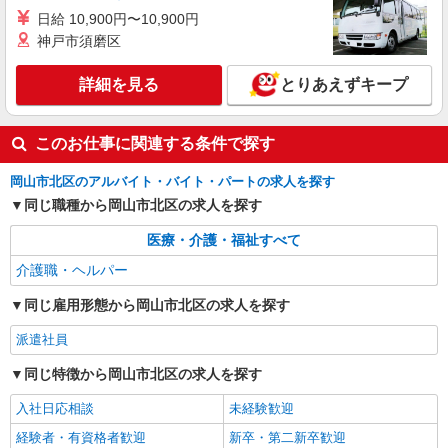
る） ◎月収例 時給1650円×1日8時間×22日（週5
日給 10,900円〜10,900円
岡山県岡山市北区 【最寄駅】 ◆各線「岡山
日）＝29万400円 ◆昇給あり ◆支払い方法 ※日払
駅」 ◆各線「岡山駅前駅」 ◆各線「西川緑道公園
神戸市須磨区
い/週払い/月払い対応も可能です。詳しくは面談時
駅」 ★その他、近隣に多数勤務地あります！
にご相談ください。 ◆交通費：別途全額支給 ※当
詳細を見る
詳細を見る
キープ
とりあえずキープ
社規定あり
このお仕事に関連する条件で探す
岡山市北区のアルバイト・バイト・パートの求人を探す
同じ職種から岡山市北区の求人を探す
医療・介護・福祉すべて
介護職・ヘルパー
同じ雇用形態から岡山市北区の求人を探す
派遣社員
同じ特徴から岡山市北区の求人を探す
入社日応相談
未経験歓迎
経験者・有資格者歓迎
新卒・第二新卒歓迎