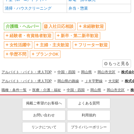
清掃・ハウスクリーニング
弁当・惣菜
介護職・ヘルパー
入社日応相談
未経験歓迎
経験者・有資格者歓迎
新卒・第二新卒歓迎
女性活躍中
主婦・主夫歓迎
フリーター歓迎
学歴不問
ブランクOK
もっと見る
アルバイト・バイト・求人TOP
中国・四国
岡山県
岡山市北区
株式会社k
アルバイト・バイト・求人TOP
岡山県の路線
ＪＲ宇野線
大元駅
株式会
職種・条件一覧
医療・介護・福祉
中国・四国
岡山県
岡山市北区
株
掲載ご希望のお客様へ
よくある質問
お問い合わせ
利用規約
リンクについて
プライバシーポリシー