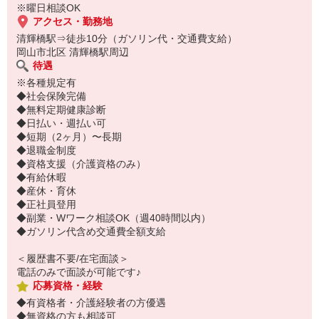
※曜日相談OK
アクセス・勤務地
清輝橋駅⇒徒歩10分（ガソリン代・交通費支給）
岡山市北区 清輝橋駅周辺
待遇
※各種規定有
◆社会保険完備
◆無料定期健康診断
◆日払い・週払い可
◆短期（2ヶ月）〜長期
◆退職金制度
◆資格支援（介護資格のみ）
◆有給休暇
◆産休・育休
◆正社員登用
◆副業・Wワーク相談OK（週40時間以内）
◆ガソリン代含め交通費全額支給
＜履歴書不要/在宅面談＞
電話のみで面談が可能です♪
応募資格・経験
◆有資格者・介護経験者の方優遇
◆無資格の方も相談可