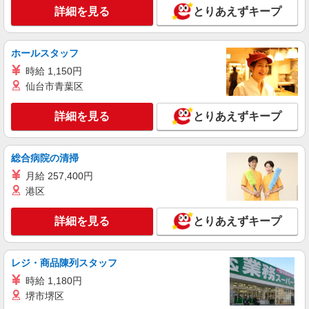
詳細を見る
とりあえずキープ
時給1350円〜2062円 ＜日払い有/週払い有/交
通費全支給(ガソリン代含む)＞
岡山市北区/庭瀬駅周辺
ホールスタッフ
時給 1,150円
詳細を見る
キープ
仙台市青葉区
NEW
派遣社員
詳細を見る
とりあえずキープ
株式会社kotrio /●OK-H-1829137
岡山市北区／面接なし！シニア向け住宅
STAFF◎お仕事は見守りなど
総合病院の清掃
時給1450円〜2062円 ＜日払い有/週払い有/交
月給 257,400円
通費全支給(ガソリン代含む)＞
港区
岡山市北区 最寄り駅：大元
詳細を見る
とりあえずキープ
詳細を見る
キープ
NEW
派遣社員
レジ・商品陳列スタッフ
株式会社kotrio /●OK-H-1993614
時給 1,180円
岡山市北区＊グループホームSTAFF＊生活の
堺市堺区
サポート業務を担当