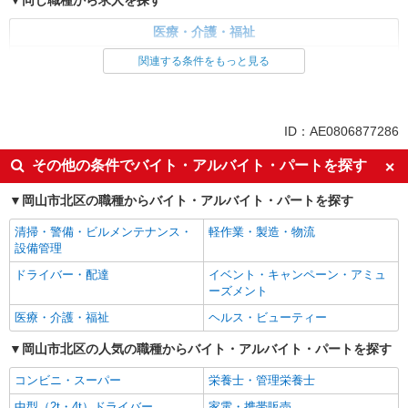
同じ職種から求人を探す
医療・介護・福祉
介護職・ヘルパー
関連する条件をもっと見る
同じ特徴から求人を探す
未経験歓迎
ミドル（40代～）活躍中
ID：AE0806877286
ボーナス・賞与あり
車通勤OK
その他の条件でバイト・アルバイト・パートを探す
交通費支給
社会保険あり
岡山市北区の職種からバイト・アルバイト・パートを探す
産休・育休取得実績あり
清掃・警備・ビルメンテナンス・
軽作業・製造・物流
設備管理
ドライバー・配達
イベント・キャンペーン・アミュ
ーズメント
医療・介護・福祉
ヘルス・ビューティー
岡山市北区の人気の職種からバイト・アルバイト・パートを探す
コンビニ・スーパー
栄養士・管理栄養士
中型（2t・4t）ドライバー
家電・携帯販売