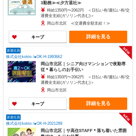
3勤務≫≪夕方退社≫
時給1350円〜2062円 ＜日払い有/週払い有/交
通費全支給(ガソリン代含む)＞
岡山市北区 ≪交通費全額支給！≫
詳細を見る
キープ
NEW
派遣社員
株式会社kotrio /●OK-H-1993662
岡山市北区｜シニア向けマンションで夜勤専
従＊暮らしのお手伝い
時給1350円〜2062円 ＜日払い有/週払い有/交
通費全支給(ガソリン代含む)＞
岡山市北区
詳細を見る
キープ
NEW
派遣社員
株式会社kotrio /●OK-H-2021289
岡山市北区｜サ高住STAFF＊落ち着いた雰囲