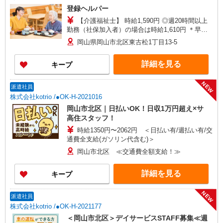
登録ヘルパー
【介護福祉士】 時給1,590円 ◎週20時間以上
勤務（社保加入者）の場合は時給1,610円 ＊早朝
夜間（〜8:00、18:00〜）：時給1,988円〜 ＊日曜
岡山県岡山市北区東古松1丁目13-5
祝日：時給1,890円〜 【実務者研修・初任者研修
（ヘルパー1級・2級）】 時給1,510円 ◎週20時間
詳細を見る
キープ
以上勤務（社保加入者）の場合は時給1,530円 ＊
早朝夜間（〜8:00、18:00〜）：時給1,888円〜 ＊
日曜祝日：時給1,810円〜 ◎身体介助、生活援助
NEW
派遣社員
が同時給 ◎キャンセル手当：職務時給の60％支給
株式会社kotrio /●OK-H-2021016
岡山市北区｜日払いOK！日収1万円超え×サ
高住スタッフ！
時給1350円〜2062円 ＜日払い有/週払い有/交
通費全支給(ガソリン代含む)＞
岡山市北区 ≪交通費全額支給！≫
詳細を見る
キープ
NEW
派遣社員
株式会社kotrio /●OK-H-2021177
＜岡山市北区＞デイサービスSTAFF募集≪週