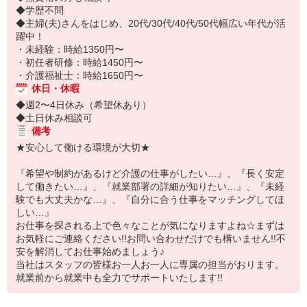
◆学歴不問
◆主婦(夫)さんをはじめ、20代/30代/40代/50代幅広い年代が活
躍中！
・未経験：時給1350円〜
・初任者研修：時給1450円〜
・介護福祉士：時給1650円〜
休日・休暇
◆週2〜4日休み（希望休あり）
◆土日休み相談可
備考
★安心して働ける環境が大切★
『希望や制約があるけど介護の仕事がしたい…』、『長く安定
して働きたい…』、『就業部署の詳細が知りたい…』、『未経
験でも大丈夫かな…』、『自分に合う仕事をマッチングしてほ
しい…』
お仕事を探される上で色々なことが気になりますよね☆まずは
お気軽にご連絡ください!!お問い合わせだけでも構いません!!不
安を解消してお仕事始めましょう♪
当社はスタッフの皆様お一人お一人に専属の担当がおります。
就業前から就業中も全力でサポートいたします!!