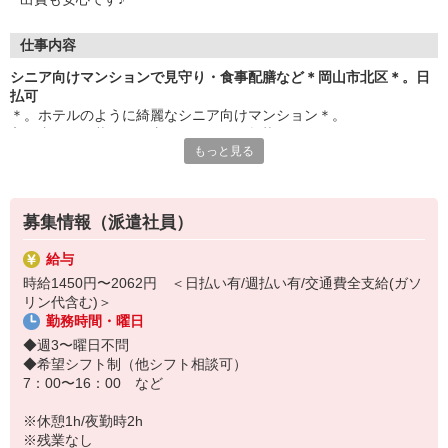
仕事内容
シニア向けマンションで見守り・食事配膳など＊岡山市北区＊。日
払可
＊。ホテルのように綺麗なシニア向けマンション＊。
入居者さまの暮らしを支えるケアstaff急募！
もっと見る
≪シゴト内容≫
◆見守り
⇒入居者の安全と健康状態を把握
募集情報（派遣社員）
◆食事配膳・下膳
⇒入居者さまへの食事提供をサポート
給与
◆生活サポート
時給1450円〜2062円 ＜日払い有/週払い有/交通費全支給(ガソ
⇒暮らしの悩みや困りごとに対する介助
リン代含む)＞
...etc
勤務時間・曜日
まずは食事配膳などのカンタン業務からでOK！
◆週3〜曜日不問
入居者様は自立した方が多いので、身体負担少なめです◎
◆希望シフト制（他シフト相談可）
7：00〜16：00 など
=============
急募のため未経験OKの特別優遇で募集中！
※休憩1h/夜勤時2h
経験・年齢が不安な方も、お気軽にご応募ください♪
※残業なし