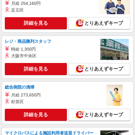
通費全支給(ガソリン代含む)＞
月給 254,160円
岡山市北区 ≪交通費全額支給！≫
足立区
詳細を見る
キープ
詳細を見る
とりあえずキープ
NEW
派遣社員
レジ・商品陳列スタッフ
株式会社kotrio /●OK-H-1993686
岡山市北区⇒需要のある福祉業界で介護デビ
時給 1,300円
ュー＊資格支援あり
大阪市中央区
時給1350円〜2062円 ＜日払い有/週払い有/交
通費全支給(ガソリン代含む)＞
詳細を見る
とりあえずキープ
岡山市北区
総合病院の清掃
詳細を見る
キープ
月給 273,650円
杉並区
派遣社員
株式会社ブレイブ（マイナビグループ）/MD33
詳細を見る
とりあえずキープ
介護スタッフ ◆デイサービス、サービス付き
高齢者向け住宅、グループホームなど様々な勤
務先から選べます。
未経験：時給1250〜1450円（資格・経験によ
マイクロバスによる施設利用者送迎ドライバー
る） 経験者：時給1450〜1650円（資格・経験によ