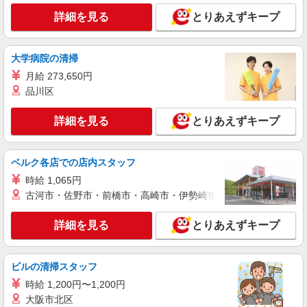
時給1350円〜2062円 ＜日払い有/週払い有/交
詳細を見る
とりあえずキープ
通費全支給(ガソリン代含む)＞
岡山市北区
大学病院の清掃
詳細を見る
キープ
月給 273,650円
品川区
NEW
派遣社員
株式会社kotrio /●OK-H-1975964
詳細を見る
とりあえずキープ
岡山市北区｜小さなグループホームで家事や
生活のサポート！
時給1350円〜2062円 ＜日払い有/週払い有/交
ベルク各店での店内スタッフ
通費全支給(ガソリン代含む)＞
時給 1,065円
岡山市北区/庭瀬駅周辺
古河市・佐野市・前橋市・高崎市・伊勢崎市・太田市・館林市・
詳細を見る
キープ
詳細を見る
とりあえずキープ
NEW
派遣社員
株式会社kotrio /●OK-H-2021148
ビルの清掃スタッフ
<岡山市北区>高時給&シフト柔軟でいいとこ
時給 1,200円〜1,200円
取り♪サ高住の補助
大阪市北区