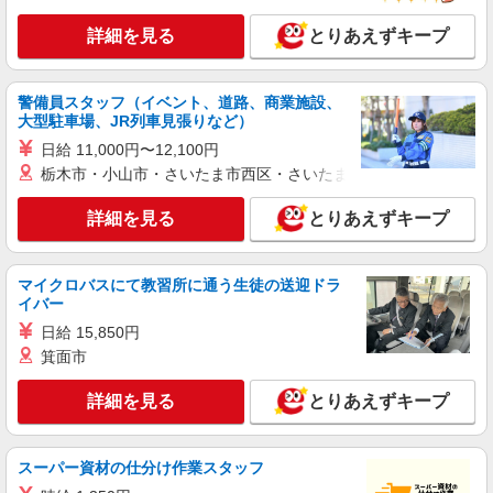
時給1350円〜2062円 ＜日払い有/週払い有/交
通費全支給(ガソリン代含む)＞
詳細を見る
とりあえずキープ
岡山市北区 ≪交通費全額支給！≫
詳細を見る
キープ
警備員スタッフ（イベント、道路、商業施設、
大型駐車場、JR列車見張りなど）
NEW
派遣社員
日給 11,000円〜12,100円
株式会社kotrio /●OK-H-1993638
栃木市・小山市・さいたま市西区・さいたま市岩槻区・久喜市・
岡山市北区｜サ高住STAFF＊落ち着いた雰囲
気でゆったりお仕事♪
詳細を見る
とりあえずキープ
時給1350円〜2062円 ＜日払い有/週払い有/交
通費全支給(ガソリン代含む)＞
マイクロバスにて教習所に通う生徒の送迎ドラ
岡山市北区
イバー
日給 15,850円
詳細を見る
キープ
箕面市
NEW
派遣社員
詳細を見る
とりあえずキープ
株式会社kotrio /●OK-H-1975723
岡山市北区｜シニア向けマンションで生活サ
ポート・フロアの巡回
スーパー資材の仕分け作業スタッフ
時給1350円〜2062円 ＜日払い有/週払い有/交