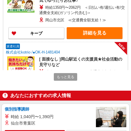
気でゆったりお仕事♪
時給1350円〜2062円 ＜日払い有/週払い有/交
通費全支給(ガソリン代含む)＞
岡山市北区 ≪交通費全額支給！≫
詳細を見る
キープ
NEW
派遣社員
株式会社kotrio /●OK-H-1481404
[ 面接なし ]岡山駅近くの支援員★社会活動の
見守りなど
時給：1450円〜2062円 ＜交通費全額支給（ガ
ソリン代含む）/日払い有＞
もっと見る
岡山市北区
あなたにおすすめの求人情報
詳細を見る
キープ
NEW
個別指導講師
派遣社員
株式会社kotrio /●OK-H-1975941
時給 1,040円〜1,390円
仙台市青葉区
岡山市北区｜リハビリ補助などのデイサービ
スSTAFF♪未経験OK