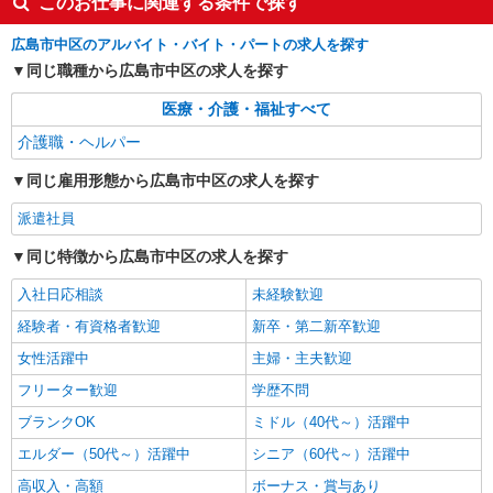
このお仕事に関連する条件で探す
土橋駅⇒需要のある福祉業界で介護デビュー＊
広島市中区のアルバイト・バイト・パートの求人を探す
資格支援あり
同じ職種から広島市中区の求人を探す
時給1350円〜1937円 ＜日払い有/週払い有/交
通費全支給(ガソリン代含む)＞
医療・介護・福祉すべて
広島市中区
介護職・ヘルパー
詳細を見る
キープ
同じ雇用形態から広島市中区の求人を探す
派遣社員
アルバイト
パート
派遣社員
日研トータルソーシング株式会社 メディカルケア事業部/広島オフィ
同じ特徴から広島市中区の求人を探す
ス【看護助手】
看護助手（ナースエイド）
入社日応相談
未経験歓迎
時給1,300円 ★週払いOK（規定あり） ※給与
経験者・有資格者歓迎
新卒・第二新卒歓迎
幅は経験・能力による
女性活躍中
主婦・主夫歓迎
広島県広島市中区 【最寄駅】白島電停
フリーター歓迎
学歴不問
詳細を見る
キープ
ブランクOK
ミドル（40代～）活躍中
エルダー（50代～）活躍中
シニア（60代～）活躍中
高収入・高額
ボーナス・賞与あり