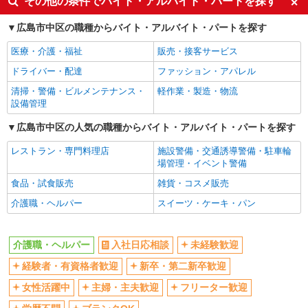
その他の条件でバイト・アルバイト・パートを探す
ボーナス・賞与あり
車通勤OK
広島市中区の職種からバイト・アルバイト・パートを探す
交通費支給
社会保険あり
医療・介護・福祉
販売・接客サービス
産休・育休取得実績あり
ドライバー・配達
ファッション・アパレル
清掃・警備・ビルメンテナンス・
軽作業・製造・物流
設備管理
広島市中区の人気の職種からバイト・アルバイト・パートを探す
レストラン・専門料理店
施設警備・交通誘導警備・駐車輪
場管理・イベント警備
食品・試食販売
雑貨・コスメ販売
介護職・ヘルパー
スイーツ・ケーキ・パン
介護職・ヘルパー
入社日応相談
未経験歓迎
経験者・有資格者歓迎
新卒・第二新卒歓迎
女性活躍中
主婦・主夫歓迎
フリーター歓迎