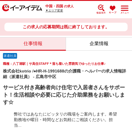
中国・四国
の求人
▼エリア変更
この求人の応募期間は既に終了しております。
仕事情報
企業情報
派遣社員
職種：八丁堀駅｜サ高住STAFF＊落ち着いた雰囲気でゆったりお仕事♪
株式会社kotrio /●HR-H-1991688の介護職・ヘルパーの求人情報詳
細（派遣社員） - 広島市中区
サービス付き高齢者向け住宅で入居者さんをサポー
ト！生活相談や必要に応じた介助業務をお願いしま
す☆
弊社ではあなたにピッタリの職場をご案内します。希望
勤務地や曜日・時間などお気軽にご相談ください。担
当...