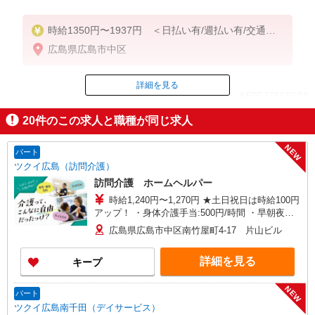
時給1350円〜1937円 ＜日払い有/週払い有/交通費
全支給(ガソリン代含む)＞
広島県広島市中区
詳細を見る
ID：AE0527666034
20
件のこの求人と職種が同じ求人
掲載期間終了
NEW
パート
ツクイ広島（訪問介護）
訪問介護 ホームヘルパー
時給1,240円〜1,270円 ★土日祝日は時給100円
アップ！ ・身体介護手当:500円/時間 ・早朝夜間
深夜手当:300円/時間 （18:00〜翌07:59の時間
広島県広島市中区南竹屋町4-17 片山ビル
帯） ・ICT手当:2,000円/月 ・深夜割増は別途支給
・ケア→ケアの移動時間も賃金（時給）を支給 ・
詳細を見る
キープ
特定事業所加算手当:60円/時間 ※給与幅は資格・
経験等による
NEW
パート
ツクイ広島南千田（デイサービス）