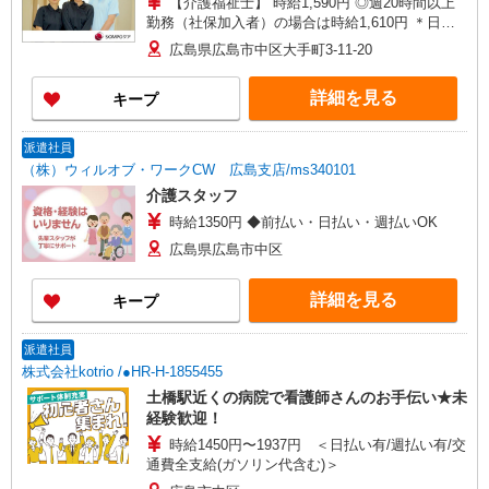
【介護福祉士】 時給1,590円 ◎週20時間以上
勤務（社保加入者）の場合は時給1,610円 ＊日曜
祝日：時給1,890円〜 【実務者研修・初任者研修
広島県広島市中区大手町3-11-20
（ヘルパー1級・2級）】 時給1,510円 ◎週20時間
以上勤務（社保加入者）の場合は時給1,530円 ＊
詳細を見る
キープ
日曜祝日：時給1,810円〜 ◎身体介助、生活援助
が同時給 ◎キャンセル手当：職務時給の60％支給
派遣社員
（株）ウィルオブ・ワークCW 広島支店/ms340101
介護スタッフ
時給1350円 ◆前払い・日払い・週払いOK
広島県広島市中区
詳細を見る
キープ
派遣社員
株式会社kotrio /●HR-H-1855455
土橋駅近くの病院で看護師さんのお手伝い★未
経験歓迎！
時給1450円〜1937円 ＜日払い有/週払い有/交
通費全支給(ガソリン代含む)＞