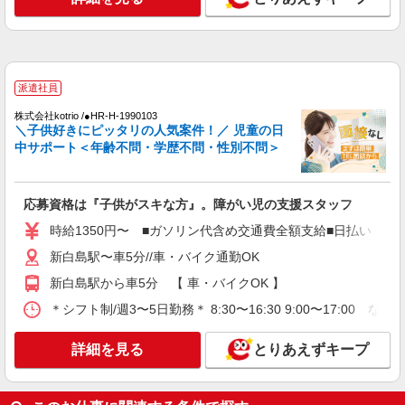
日研トータルソーシング株式会社 メディカルケア事業部/広島オフィ
ス【看護助手】
看護助手（ナースエイド）
時給1,300円 ★週払いOK（規定あり） ※給与
幅は経験・能力による
派遣社員
広島県広島市中区 【最寄駅】本川町電停
株式会社kotrio /●HR-H-1990103
＼子供好きにピッタリの人気案件！／ 児童の日
詳細を見る
中サポート＜年齢不問・学歴不問・性別不問＞
キープ
アルバイト
パート
派遣社員
応募資格は『子供がスキな方』。障がい児の支援スタッフ
日研トータルソーシング株式会社 メディカルケア事業部/広島オフィ
ス【看護助手】
時給1350円〜 ■ガソリン代含め交通費全額支給■日払い・週
看護助手（ナースエイド）
新白島駅〜車5分//車・バイク通勤OK
時給1,300円 ★週払いOK（規定あり） ※給与
幅は経験・能力による
新白島駅から車5分 【 車・バイクOK 】
広島県広島市中区 【最寄駅】銀山町電停
＊シフト制/週3〜5日勤務＊ 8:30〜16:30 9:00〜17:00 など
詳細を見る
キープ
詳細を見る
とりあえずキープ
派遣社員
株式会社kotrio /●HR-H-1992254