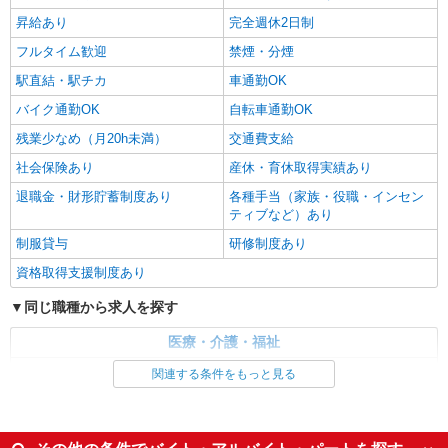
昇給あり
完全週休2日制
フルタイム歓迎
禁煙・分煙
駅直結・駅チカ
車通勤OK
バイク通勤OK
自転車通勤OK
残業少なめ（月20h未満）
交通費支給
社会保険あり
産休・育休取得実績あり
退職金・財形貯蓄制度あり
各種手当（家族・役職・インセン
ティブなど）あり
制服貸与
研修制度あり
資格取得支援制度あり
同じ職種から求人を探す
医療・介護・福祉
介護職・ヘルパー
関連する条件をもっと見る
同じ特徴から求人を探す
未経験歓迎
ミドル（40代～）活躍中