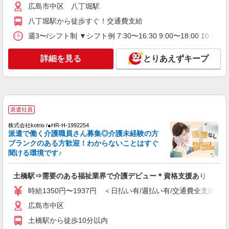
広島市中区 八丁堀駅
八丁堀駅から徒歩すぐ！交通費支給
派遣社員
（株）ウィルオブ・ワークCW 広島支店/ms340101
週3〜/シフト制 ▼シフト例 7:30〜16:30 9:00〜18:00 
生活サポート
時給1350円 ◆前払い・日払い・週払いOK
詳細を見る
とりあえずキープ
広島県広島市中区
詳細を見る
キープ
派遣社員
派遣社員
株式会社kotrio /●HR-H-1991486
株式会社kotrio /●HR-H-1992254
派遣で働く介護職員さん募集◎介護未経験の方
八丁堀＊グループホームSTAFF＊生活のサポ
ブランクのある方歓迎！わからないことはすぐ
ート業務を担当
聞ける環境です♪
時給1350円〜1937円 ＜日払い有/週払い有/交
通費全支給(ガソリン代含む)＞
土橋駅⇒需要のある福祉業界で介護デビュー＊資格支援あり
広島市中区 八丁堀駅
時給1350円〜1937円 ＜日払い有/週払い有/交通費全支給(ガ
詳細を見る
キープ
広島市中区
土橋駅から徒歩10分以内
アルバイト
パート
派遣社員