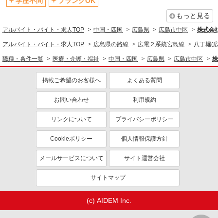
学歴不問
ブランクOK
もっと見る
アルバイト・バイト・求人TOP
中国・四国
広島県
広島市中区
株式会社k
アルバイト・バイト・求人TOP
広島県の路線
広電２系統宮島線
八丁堀(広
職種・条件一覧
医療・介護・福祉
中国・四国
広島県
広島市中区
株
掲載ご希望のお客様へ
よくある質問
お問い合わせ
利用規約
リンクについて
プライバシーポリシー
Cookieポリシー
個人情報保護方針
メールサービスについて
サイト運営会社
サイトマップ
(c) AIDEM Inc.