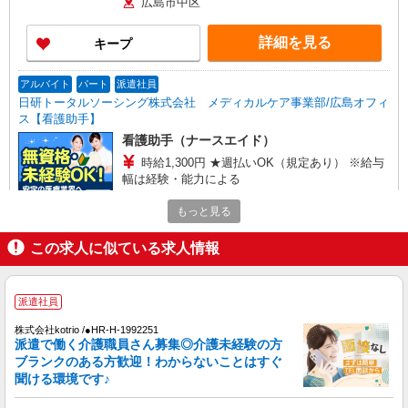
広島市中区
詳細を見る
キープ
アルバイト
パート
派遣社員
日研トータルソーシング株式会社 メディカルケア事業部/広島オフィ
ス【看護助手】
看護助手（ナースエイド）
時給1,300円 ★週払いOK（規定あり） ※給与
幅は経験・能力による
広島県広島市中区 【最寄駅】寺町
もっと見る
詳細を見る
キープ
この求人に似ている求人情報
派遣社員
株式会社kotrio /●HR-H-1992251
派遣社員
八丁堀駅⇒需要のある福祉業界で介護デビュー
株式会社kotrio /●HR-H-1992251
＊資格支援あり
派遣で働く介護職員さん募集◎介護未経験の方
ブランクのある方歓迎！わからないことはすぐ
時給1350円〜1937円 ＜日払い有/週払い有/交
聞ける環境です♪
通費全支給(ガソリン代含む)＞
広島市中区 八丁堀駅