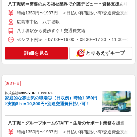
八丁堀駅⇒需要のある福祉業界で介護デビュー＊資格支援あり
詳細を見る
キープ
時給1350円〜1937円 ＜日払い有/週払い有/交通費全支給(ガ
広島市中区 八丁堀駅
派遣社員
八丁堀駅から徒歩すぐ！交通費支給
株式会社kotrio /●HR-H-2078533
八丁堀駅のデイSTAFF|まずは2ヵ月お試しで
≪シフト例≫ ・07:00〜16:00 ・08:30〜17:30 ・11:00〜2
働く＊嬉しい高時給
時給1350円〜1937円 ＜日払い有/週払い有/交
詳細を見る
とりあえずキープ
通費全支給(ガソリン代含む)＞
広島市中区 八丁堀駅
詳細を見る
キープ
派遣社員
派遣社員
株式会社kotrio /●HR-H-1991486
家庭的な雰囲気の職場◎（日収例）時給1,350円
（株）ウィルオブ・ワークCW 広島支店/ms340101
×実働8ｈ＝10,800円+別途交通費日払い可！
生活サポート
時給1350円 ◆前払い・日払い・週払いOK
広島県広島市中区
八丁堀＊グループホームSTAFF＊生活のサポート業務を担当
時給1350円〜1937円 ＜日払い有/週払い有/交通費全支給(ガ
詳細を見る
キープ