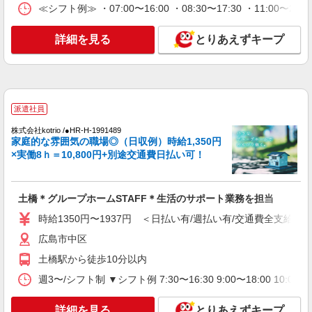
≪シフト例≫ ・07:00〜16:00 ・08:30〜17:30 ・11:00〜2
日研トータルソーシング株式会社 メディカルケア事業部/広島オフィ
ス【看護助手】
詳細を見る
とりあえずキープ
看護助手（ナースエイド）
時給1,300円 ★週払いOK（規定あり） ※給与
幅は経験・能力による
広島県広島市中区 【最寄駅】十日市町電停
派遣社員
詳細を見る
キープ
株式会社kotrio /●HR-H-1991489
家庭的な雰囲気の職場◎（日収例）時給1,350円
派遣社員
×実働8ｈ＝10,800円+別途交通費日払い可！
株式会社kotrio /●HR-H-2078547
八丁堀駅/穏やかなデイサービス＊面接なし・
残業なし
土橋＊グループホームSTAFF＊生活のサポート業務を担当
時給1350円〜1937円 ＜日払い有/週払い有/交
時給1350円〜1937円 ＜日払い有/週払い有/交通費全支給(ガ
通費全支給(ガソリン代含む)＞
広島市中区
広島市中区 八丁堀駅
土橋駅から徒歩10分以内
詳細を見る
キープ
週3〜/シフト制 ▼シフト例 7:30〜16:30 9:00〜18:00 
アルバイト
パート
派遣社員
詳細を見る
とりあえずキープ