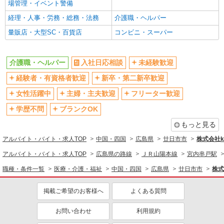
場管理・イベント警備
カー・バイク通勤もOK！（規定あり）
経理・人事・労務・総務・法務
介護職・ヘルパー
詳細を見る
キープ
量販店・大型SC・百貨店
コンビニ・スーパー
派遣社員
株式会社ブレイブ（マイナビグループ）/MD34
介護職・ヘルパー
入社日応相談
未経験歓迎
介護スタッフ ◆デイサービス、サービス付き
経験者・有資格者歓迎
新卒・第二新卒歓迎
高齢者向け住宅、グループホームなど様々な勤
務先から選べます。
女性活躍中
主婦・主夫歓迎
フリーター歓迎
未経験：時給1250〜1450円（資格・経験によ
る） 経験者：時給1450〜1650円（資格・経験によ
学歴不問
ブランクOK
る） ◎月収例 時給1650円×1日8時間×22日（週5
広島県廿日市市 【最寄駅】 ◆JR山陽本線「阿
日）＝29万400円 ◆昇給あり ◆支払い方法 ※日払
もっと見る
品駅」 ◆広電2系統宮島線「阿品東駅」 ◆JR山陽
い/週払い/月払い対応も可能です。詳しくは面談時
本線「大野浦駅」 ★その他、近隣に多数勤務地あ
アルバイト・バイト・求人TOP
中国・四国
広島県
廿日市市
株式会社ko
にご相談ください。 ◆交通費：別途全額支給 ※当
ります！
詳細を見る
キープ
社規定あり
アルバイト・バイト・求人TOP
広島県の路線
ＪＲ山陽本線
宮内串戸駅
職種・条件一覧
医療・介護・福祉
中国・四国
広島県
廿日市市
株式
派遣社員
株式会社kotrio /●HR-H-1880276
掲載ご希望のお客様へ
よくある質問
「支払い日に間に合ったぜ！」日払いOK＊障
がい者支援STAFF
お問い合わせ
利用規約
時給1450円〜1937円 ＜日払い有/週払い有/交
通費全支給(ガソリン代含む)＞