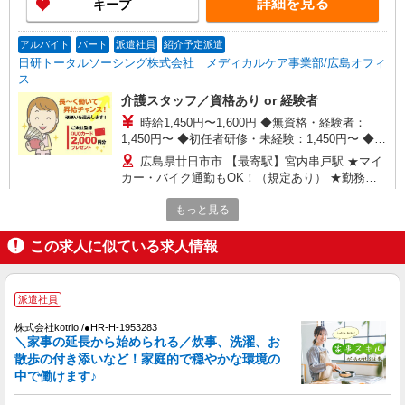
詳細を見る
キープ
アルバイト
パート
派遣社員
紹介予定派遣
日研トータルソーシング株式会社 メディカルケア事業部/広島オフィ
ス
介護スタッフ／資格あり or 経験者
時給1,450円〜1,600円 ◆無資格・経験者：
1,450円〜 ◆初任者研修・未経験：1,450円〜 ◆初
任者研修・経験者：1,550円〜 ◆介護福祉士：
広島県廿日市市 【最寄駅】宮内串戸駅 ★マイ
1,600円〜 ※経験者は3ヶ月以上 ※給与幅は経験・
カー・バイク通勤もOK！（規定あり） ★勤務地
能力による ★週払いOK（規定あり）
は3000ヶ所以上★ 自宅から通いやすいエリアな
ど、お好きな勤務地をお選び下さい！！
もっと見る
詳細を見る
キープ
この求人に似ている求人情報
派遣社員
株式会社kotrio /●HR-H-2077487
向かう先は笑顔の待つ場所！デイサービスのサ
派遣社員
ポート＆送迎STAFF
株式会社kotrio /●HR-H-1953283
時給1350円〜1937円 ＜日払い有/週払い有/交
＼家事の延長から始められる／炊事、洗濯、お
通費全支給(ガソリン代含む)＞
散歩の付き添いなど！家庭的で穏やかな環境の
中で働けます♪
廿日市市