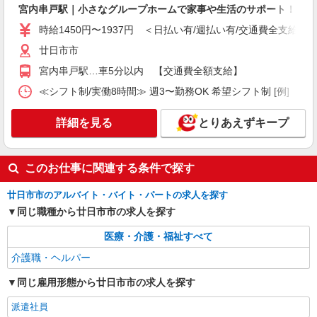
詳細を見る
宮内串戸駅｜小さなグループホームで家事や生活のサポート！
キープ
時給1450円〜1937円 ＜日払い有/週払い有/交通費全支給(ガ
アルバイト
パート
派遣社員
紹介予定派遣
廿日市市
日研トータルソーシング株式会社 メディカルケア事業部/広島オフィ
ス
宮内串戸駅…車5分以内 【交通費全額支給】
未経験・無資格OKの介護スタッフ
≪シフト制/実働8時間≫ 週3〜勤務OK 希望シフト制 [例] ・8:00〜
時給1,400円〜1,600円 ★週払いOK（規定あ
り） ※給与幅は経験・能力による
詳細を見る
とりあえずキープ
広島県廿日市市 【最寄駅】山陽女学園前駅 ★
マイカー・バイク通勤もOK！（規定あり） ★勤
務地は3000ヶ所以上★ 自宅から通いやすいエリア
このお仕事に関連する条件で探す
など、お好きな勤務地をお選び下さい！！
詳細を見る
キープ
廿日市市のアルバイト・バイト・パートの求人を探す
派遣社員
同じ職種から廿日市市の求人を探す
株式会社kotrio /●HR-H-1855874
医療・介護・福祉すべて
宮内串戸＊障がい者通所施設スタッフ大募集！
無資格・未経験歓迎
介護職・ヘルパー
時給1450円〜1937円 ＜日払い有/週払い有/交
同じ雇用形態から廿日市市の求人を探す
通費全支給(ガソリン代含む)＞
廿日市市
派遣社員