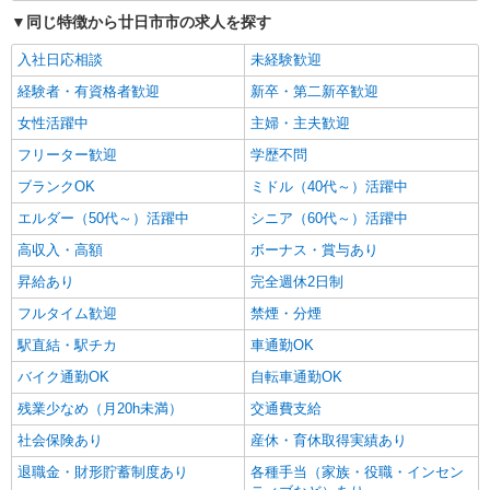
同じ特徴から廿日市市の求人を探す
詳細を見る
キープ
入社日応相談
未経験歓迎
アルバイト
パート
派遣社員
紹介予定派遣
経験者・有資格者歓迎
新卒・第二新卒歓迎
日研トータルソーシング株式会社 メディカルケア事業部/広島オフィ
ス
女性活躍中
主婦・主夫歓迎
未経験・無資格OKの介護スタッフ
フリーター歓迎
学歴不問
時給1,400円〜1,600円 ★週払いOK（規定あ
ブランクOK
ミドル（40代～）活躍中
り） ※給与幅は経験・能力による
広島県廿日市市 【最寄駅】大野浦駅 ★マイカ
エルダー（50代～）活躍中
シニア（60代～）活躍中
ー・バイク通勤もOK！（規定あり） ★勤務地は
高収入・高額
ボーナス・賞与あり
3000ヶ所以上★ 自宅から通いやすいエリアなど、
お好きな勤務地をお選び下さい！！
昇給あり
完全週休2日制
詳細を見る
キープ
フルタイム歓迎
禁煙・分煙
アルバイト
パート
派遣社員
紹介予定派遣
駅直結・駅チカ
車通勤OK
日研トータルソーシング株式会社 メディカルケア事業部/広島オフィ
ス
バイク通勤OK
自転車通勤OK
介護スタッフ／資格あり or 経験者
残業少なめ（月20h未満）
交通費支給
時給1,450円〜1,600円 ◆無資格・経験者：
社会保険あり
産休・育休取得実績あり
1,450円〜 ◆初任者研修・未経験：1,450円〜 ◆初
任者研修・経験者：1,550円〜 ◆介護福祉士：
退職金・財形貯蓄制度あり
各種手当（家族・役職・インセン
広島県廿日市市 【最寄駅】大野浦駅 ★マイカ
1,600円〜 ※経験者は3ヶ月以上 ※給与幅は経験・