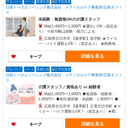
アルバイト
パート
派遣社員
紹介予定派遣
日研トータルソーシング株式会社 メディカルケア事業部/広島オフィ
ス
未経験・無資格OKの介護スタッフ
時給1,400円〜1,600円 ★週払いOK（規定あ
り） ※給与幅は経験・能力による
広島県廿日市市 【最寄駅】前空駅 ★マイカ
ー・バイク通勤もOK！（規定あり） ★勤務地は
3000ヶ所以上★ 自宅から通いやすいエリアなど、
お好きな勤務地をお選び下さい！！
詳細を見る
キープ
アルバイト
パート
派遣社員
紹介予定派遣
日研トータルソーシング株式会社 メディカルケア事業部/広島オフィ
ス
介護スタッフ／資格あり or 経験者
時給1,450円〜1,600円 ◆無資格・経験者：
1,450円〜 ◆初任者研修・未経験：1,450円〜 ◆初
任者研修・経験者：1,550円〜 ◆介護福祉士：
広島県廿日市市 【最寄駅】広電廿日市駅 ★マ
1,600円〜 ※経験者は3ヶ月以上 ※給与幅は経験・
イカー・バイク通勤もOK！（規定あり） ★勤務
能力による ★週払いOK（規定あり）
地は3000ヶ所以上★ 自宅から通いやすいエリアな
ど、お好きな勤務地をお選び下さい！！
詳細を見る
キープ