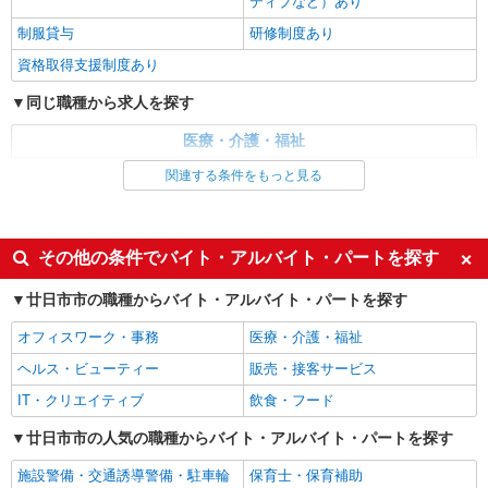
ティブなど）あり
ー・バイク通勤もOK！（規定あり） ★勤務地は
能力による ★週払いOK（規定あり）
3000ヶ所以上★ 自宅から通いやすいエリアなど、
制服貸与
研修制度あり
お好きな勤務地をお選び下さい！！
詳細を見る
キープ
資格取得支援制度あり
同じ職種から求人を探す
派遣社員
株式会社kotrio /●HR-H-1855685
医療・介護・福祉
[ 面接なし ]宮内串戸近くの支援員★社会活動
の見守りなど
介護職・ヘルパー
関連する条件をもっと見る
時給1450円〜1937円 ＜日払い有/週払い有/交
同じ特徴から求人を探す
通費全支給(ガソリン代含む)＞
廿日市市
未経験歓迎
ミドル（40代～）活躍中
その他の条件でバイト・アルバイト・パートを探す
ボーナス・賞与あり
車通勤OK
詳細を見る
キープ
廿日市市の職種からバイト・アルバイト・パートを探す
交通費支給
社会保険あり
オフィスワーク・事務
医療・介護・福祉
アルバイト
パート
派遣社員
産休・育休取得実績あり
日研トータルソーシング株式会社 メディカルケア事業部/広島オフィ
ヘルス・ビューティー
販売・接客サービス
ス【看護助手】
IT・クリエイティブ
飲食・フード
看護助手（ナースエイド）
時給1,300円 ★週払いOK（規定あり） ※給与
廿日市市の人気の職種からバイト・アルバイト・パートを探す
幅は経験・能力による
施設警備・交通誘導警備・駐車輪
保育士・保育補助
広島県廿日市市 【最寄駅】広電阿品駅 ★マイ