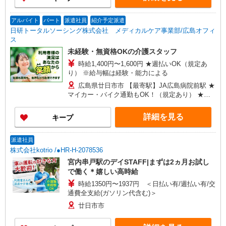
アルバイト
パート
派遣社員
紹介予定派遣
日研トータルソーシング株式会社 メディカルケア事業部/広島オフィ
ス
未経験・無資格OKの介護スタッフ
時給1,400円〜1,600円 ★週払いOK（規定あ
り） ※給与幅は経験・能力による
広島県廿日市市 【最寄駅】JA広島病院前駅 ★
マイカー・バイク通勤もOK！（規定あり） ★勤
務地は3000ヶ所以上★ 自宅から通いやすいエリア
など、お好きな勤務地をお選び下さい！！
詳細を見る
キープ
派遣社員
株式会社kotrio /●HR-H-2078536
宮内串戸駅のデイSTAFF|まずは2ヵ月お試し
で働く＊嬉しい高時給
時給1350円〜1937円 ＜日払い有/週払い有/交
通費全支給(ガソリン代含む)＞
廿日市市