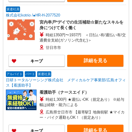
派遣社員
株式会社kotrio /●HR-H-2077520
宮内串戸*デイでの生活補助☆新たなスキルを
身につけて長く働く
時給1350円〜1937円 ＜日払い有/週払い有/交
通費全支給(ガソリン代含む)＞
廿日市市
詳細を見る
キープ
アルバイト
パート
派遣社員
日研トータルソーシング株式会社 メディカルケア事業部/広島オフィ
ス【看護助手】
看護助手（ナースエイド）
時給1,300円 ★週払いOK（規定あり） ※給与
幅は経験・能力による
広島県廿日市市 【最寄駅】地御前駅 ★マイカ
ー・バイク通勤もOK！（規定あり）
詳細を見る
キープ