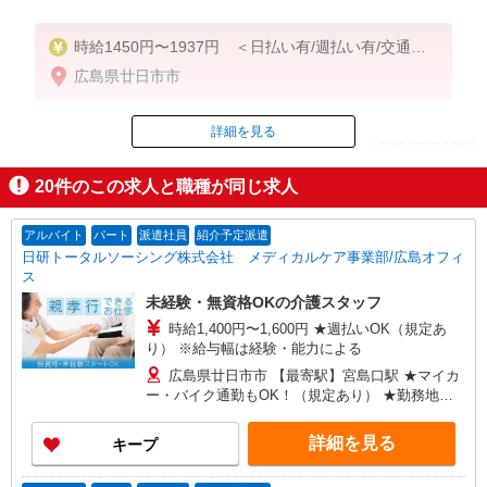
時給1450円〜1937円 ＜日払い有/週払い有/交通費
全支給(ガソリン代含む)＞
広島県廿日市市
詳細を見る
ID：AE0527652356
20
件のこの求人と職種が同じ求人
掲載期間終了
アルバイト
パート
派遣社員
紹介予定派遣
日研トータルソーシング株式会社 メディカルケア事業部/広島オフィ
ス
未経験・無資格OKの介護スタッフ
時給1,400円〜1,600円 ★週払いOK（規定あ
り） ※給与幅は経験・能力による
広島県廿日市市 【最寄駅】宮島口駅 ★マイカ
ー・バイク通勤もOK！（規定あり） ★勤務地は
3000ヶ所以上★ 自宅から通いやすいエリアなど、
お好きな勤務地をお選び下さい！！
詳細を見る
キープ