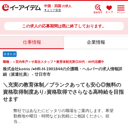
中国・四国
の求人
▼エリア変更
この求人の応募期間は既に終了しております。
仕事情報
企業情報
派遣社員
職種：＜宮内串戸＞サ高住スタッフ＊教育体制充実◎30代・40代活躍中
株式会社kotrio /●HR-H-1901844の介護職・ヘルパーの求人情報詳
細（派遣社員） - 廿日市市
＼充実の教育体制／ブランクあっても安心◎無料の
資格取得制度あり♪資格取得でさらなる高時給を目指
せます
弊社ではあなたにピッタリの職場をご案内します。希望
勤務地や曜日・時間などお気軽にご相談ください。担
当...