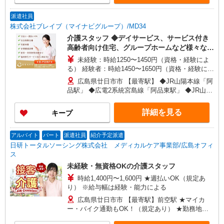
派遣社員
株式会社ブレイブ（マイナビグループ）/MD34
介護スタッフ ◆デイサービス、サービス付き
高齢者向け住宅、グループホームなど様々な勤
務先から選べます。
未経験：時給1250〜1450円（資格・経験によ
る） 経験者：時給1450〜1650円（資格・経験によ
る） ◎月収例 時給1650円×1日8時間×22日（週5
広島県廿日市市 【最寄駅】 ◆JR山陽本線「阿
日）＝29万400円 ◆昇給あり ◆支払い方法 ※日払
品駅」 ◆広電2系統宮島線「阿品東駅」 ◆JR山陽
い/週払い/月払い対応も可能です。詳しくは面談時
本線「大野浦駅」 ★その他、近隣に多数勤務地あ
にご相談ください。 ◆交通費：別途全額支給 ※当
ります！
詳細を見る
キープ
社規定あり
アルバイト
パート
派遣社員
紹介予定派遣
日研トータルソーシング株式会社 メディカルケア事業部/広島オフィ
ス
未経験・無資格OKの介護スタッフ
時給1,400円〜1,600円 ★週払いOK（規定あ
り） ※給与幅は経験・能力による
広島県廿日市市 【最寄駅】前空駅 ★マイカ
ー・バイク通勤もOK！（規定あり） ★勤務地は
3000ヶ所以上★ 自宅から通いやすいエリアなど、