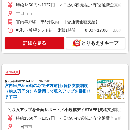
ど、お好きな勤務地をお選び下さい！！
時給1450円〜1937円 ＜日払い有/週払い有/交通費全支給(ガ
詳細を見る
キープ
廿日市市
アルバイト
パート
派遣社員
紹介予定派遣
宮内串戸駅…車5分以内 【交通費全額支給】
日研トータルソーシング株式会社 メディカルケア事業部/広島オフィ
■週3〜希望シフト制（休憩1時間） ・8:00〜17:00 ・9:00
ス
未経験・無資格OKの介護スタッフ
詳細を見る
とりあえずキープ
時給1,400円〜1,600円 ★週払いOK（規定あ
り） ※給与幅は経験・能力による
広島県廿日市市 【最寄駅】広電宮島口駅 ★マ
イカー・バイク通勤もOK！（規定あり） ★勤務
地は3000ヶ所以上★ 自宅から通いやすいエリアな
派遣社員
ど、お好きな勤務地をお選び下さい！！
詳細を見る
キープ
株式会社kotrio /●HR-H-2078508
宮内串戸≫日勤のみで夕方退社♪資格支援制度
アルバイト
パート
派遣社員
紹介予定派遣
（約10万円分）を活用して収入アップを目指せ
日研トータルソーシング株式会社 メディカルケア事業部/広島オフィ
ます◎
ス
未経験・無資格OKの介護スタッフ
＼収入アップを全面サポート／小規模デイSTAFF|資格支援制度あ
時給1,400円〜1,600円 ★週払いOK（規定あ
時給1350円〜1937円 ＜日払い有/週払い有/交通費全支給(ガ
り） ※給与幅は経験・能力による
広島県廿日市市 【最寄駅】廿日市駅 ★マイカ
廿日市市