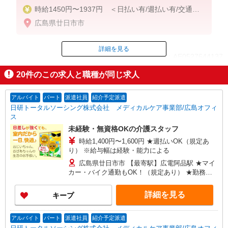
時給1450円〜1937円 ＜日払い有/週払い有/交通費
全支給(ガソリン代含む)＞
広島県廿日市市
詳細を見る
ID：AE0527644137
20
件のこの求人と職種が同じ求人
掲載期間終了
アルバイト
パート
派遣社員
紹介予定派遣
日研トータルソーシング株式会社 メディカルケア事業部/広島オフィ
ス
未経験・無資格OKの介護スタッフ
時給1,400円〜1,600円 ★週払いOK（規定あ
り） ※給与幅は経験・能力による
広島県廿日市市 【最寄駅】広電阿品駅 ★マイ
カー・バイク通勤もOK！（規定あり） ★勤務地
は3000ヶ所以上★ 自宅から通いやすいエリアな
ど、お好きな勤務地をお選び下さい！！
詳細を見る
キープ
アルバイト
パート
派遣社員
紹介予定派遣