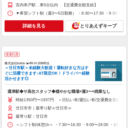
ー・バイク通勤もOK！（規定あり） ★勤務地は
宮内串戸駅…車5分以内 【交通費全額支給】
3000ヶ所以上★ 自宅から通いやすいエリアなど、
お好きな勤務地をお選び下さい！！
▼希望シフト制（週3〜5日勤務） ・8:30〜17:30 ・9:30〜18
詳細を見る
キープ
詳細を見る
とりあえずキープ
アルバイト
パート
派遣社員
紹介予定派遣
日研トータルソーシング株式会社 メディカルケア事業部/広島オフィ
ス
介護スタッフ／資格あり or 経験者
時給1,450円〜1,600円 ◆無資格・経験者：
派遣社員
1,450円〜 ◆初任者研修・未経験：1,450円〜 ◆初
任者研修・経験者：1,550円〜 ◆介護福祉士：
株式会社kotrio /●HR-H-2068511
広島県廿日市市 【最寄駅】宮内駅 ★マイカ
1,600円〜 ※経験者は3ヶ月以上 ※給与幅は経験・
＜廿日市駅＞未経験大歓迎！運転好きな方はす
ー・バイク通勤もOK！（規定あり） ★勤務地は
能力による ★週払いOK（規定あり）
ぐに活躍できます♪AT限定OK！ドライバー経験
3000ヶ所以上★ 自宅から通いやすいエリアなど、
活かせます◎
お好きな勤務地をお選び下さい！！
詳細を見る
キープ
通津駅◆サ高住スタッフ◆穏やかな職場×週3〜×残業なし
アルバイト
パート
派遣社員
紹介予定派遣
時給1350円〜1937円 ＜日払い有/週払い有/交通費全支給(ガ
日研トータルソーシング株式会社 メディカルケア事業部/広島オフィ
ス
廿日市市｜最寄り駅≪廿日市≫
未経験・無資格OKの介護スタッフ
最寄り駅：廿日市
時給1,400円〜1,600円 ★週払いOK（規定あ
＜シフト制/休憩1h＞ ・7:30〜16:30 ・9:00〜18:00 ・10:0
り） ※給与幅は経験・能力による