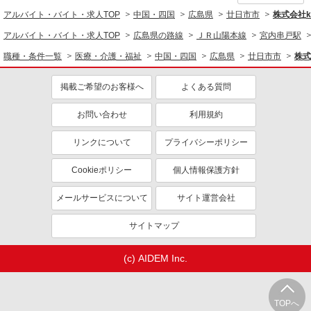
アルバイト・バイト・求人TOP
中国・四国
広島県
廿日市市
株式会社ko
アルバイト・バイト・求人TOP
広島県の路線
ＪＲ山陽本線
宮内串戸駅
職種・条件一覧
医療・介護・福祉
中国・四国
広島県
廿日市市
株式
掲載ご希望のお客様へ
よくある質問
お問い合わせ
利用規約
リンクについて
プライバシーポリシー
Cookieポリシー
個人情報保護方針
メールサービスについて
サイト運営会社
サイトマップ
(c) AIDEM Inc.
TOPへ