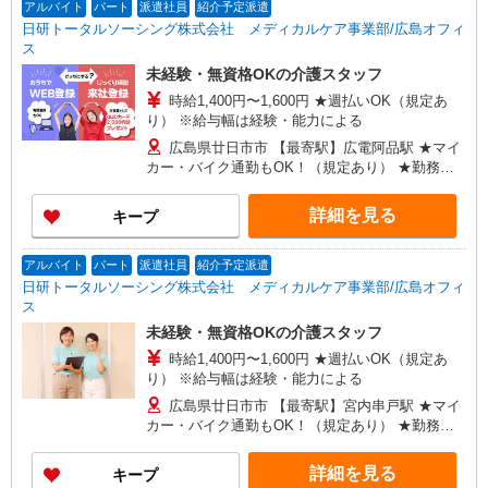
アルバイト
パート
派遣社員
紹介予定派遣
日研トータルソーシング株式会社 メディカルケア事業部/広島オフィ
ス
未経験・無資格OKの介護スタッフ
時給1,400円〜1,600円 ★週払いOK（規定あ
り） ※給与幅は経験・能力による
広島県廿日市市 【最寄駅】広電阿品駅 ★マイ
カー・バイク通勤もOK！（規定あり） ★勤務地
は3000ヶ所以上★ 自宅から通いやすいエリアな
ど、お好きな勤務地をお選び下さい！！
詳細を見る
キープ
アルバイト
パート
派遣社員
紹介予定派遣
日研トータルソーシング株式会社 メディカルケア事業部/広島オフィ
ス
未経験・無資格OKの介護スタッフ
時給1,400円〜1,600円 ★週払いOK（規定あ
り） ※給与幅は経験・能力による
広島県廿日市市 【最寄駅】宮内串戸駅 ★マイ
カー・バイク通勤もOK！（規定あり） ★勤務地
は3000ヶ所以上★ 自宅から通いやすいエリアな
ど、お好きな勤務地をお選び下さい！！
詳細を見る
キープ