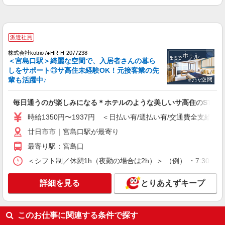
任者研修・経験者：1,550円〜 ◆介護福祉士：
広島県廿日市市 【最寄駅】広電阿品駅 ★マイ
1,600円〜 ※経験者は3ヶ月以上 ※給与幅は経験・
カー・バイク通勤もOK！（規定あり） ★勤務地
能力による ★週払いOK（規定あり）
は3000ヶ所以上★ 自宅から通いやすいエリアな
派遣社員
ど、お好きな勤務地をお選び下さい！！
詳細を見る
キープ
株式会社kotrio /●HR-H-2077238
＜宮島口駅＞綺麗な空間で、入居者さんの暮ら
アルバイト
パート
派遣社員
紹介予定派遣
しをサポート◎サ高住未経験OK！元接客業の先
日研トータルソーシング株式会社 メディカルケア事業部/広島オフィ
輩も活躍中♪
ス
介護スタッフ／資格あり or 経験者
毎日通うのが楽しみになる＊ホテルのような美しいサ高住のSTAF
時給1,450円〜1,600円 ◆無資格・経験者：
時給1350円〜1937円 ＜日払い有/週払い有/交通費全支給(ガ
1,450円〜 ◆初任者研修・未経験：1,450円〜 ◆初
任者研修・経験者：1,550円〜 ◆介護福祉士：
広島県廿日市市 【最寄駅】阿品東駅 ★マイカ
廿日市市｜宮島口駅が最寄り
1,600円〜 ※経験者は3ヶ月以上 ※給与幅は経験・
ー・バイク通勤もOK！（規定あり） ★勤務地は
能力による ★週払いOK（規定あり）
最寄り駅：宮島口
3000ヶ所以上★ 自宅から通いやすいエリアなど、
お好きな勤務地をお選び下さい！！
＜シフト制／休憩1h（夜勤の場合は2h）＞ （例） ・7:30〜16:30
詳細を見る
キープ
詳細を見る
とりあえずキープ
派遣社員
株式会社kotrio /●HR-H-2068511
通津駅◆サ高住スタッフ◆穏やかな職場×週
このお仕事に関連する条件で探す
3〜×残業なし