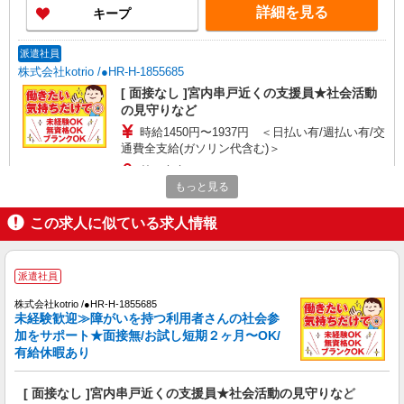
お好きな勤務地をお選び下さい！！
詳細を見る
キープ
派遣社員
株式会社kotrio /●HR-H-1855685
[ 面接なし ]宮内串戸近くの支援員★社会活動
の見守りなど
時給1450円〜1937円 ＜日払い有/週払い有/交
通費全支給(ガソリン代含む)＞
廿日市市
もっと見る
詳細を見る
キープ
この求人に似ている求人情報
アルバイト
パート
派遣社員
紹介予定派遣
日研トータルソーシング株式会社 メディカルケア事業部/広島オフィ
派遣社員
ス
株式会社kotrio /●HR-H-1855685
介護スタッフ／資格あり or 経験者
未経験歓迎≫障がいを持つ利用者さんの社会参
時給1,450円〜1,600円 ◆無資格・経験者：
加をサポート★面接無/お試し短期２ヶ月〜OK/
1,450円〜 ◆初任者研修・未経験：1,450円〜 ◆初
有給休暇あり
任者研修・経験者：1,550円〜 ◆介護福祉士：
広島県廿日市市 【最寄駅】広電宮島口駅 ★マ
1,600円〜 ※経験者は3ヶ月以上 ※給与幅は経験・
イカー・バイク通勤もOK！（規定あり） ★勤務
[ 面接なし ]宮内串戸近くの支援員★社会活動の見守りなど
能力による ★週払いOK（規定あり）
地は3000ヶ所以上★ 自宅から通いやすいエリアな