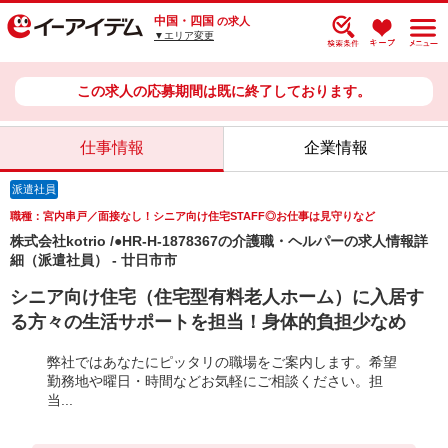
中国・四国
の求人
▼エリア変更
この求人の応募期間は既に終了しております。
仕事情報
企業情報
派遣社員
職種：宮内串戸／面接なし！シニア向け住宅STAFF◎お仕事は見守りなど
株式会社kotrio /●HR-H-1878367の介護職・ヘルパーの求人情報詳
細（派遣社員） - 廿日市市
シニア向け住宅（住宅型有料老人ホーム）に入居す
る方々の生活サポートを担当！身体的負担少なめ
弊社ではあなたにピッタリの職場をご案内します。希望
勤務地や曜日・時間などお気軽にご相談ください。担
当...