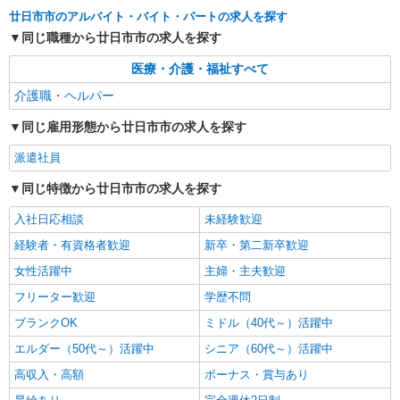
時給1350円〜1937円 ＜日払い有/週払い有/交
廿日市市のアルバイト・バイト・パートの求人を探す
通費全支給(ガソリン代含む)＞
同じ職種から廿日市市の求人を探す
廿日市市｜最寄り駅≪廿日市≫
医療・介護・福祉すべて
詳細を見る
キープ
介護職・ヘルパー
アルバイト
パート
派遣社員
紹介予定派遣
同じ雇用形態から廿日市市の求人を探す
日研トータルソーシング株式会社 メディカルケア事業部/広島オフィ
派遣社員
ス
介護スタッフ／資格あり or 経験者
同じ特徴から廿日市市の求人を探す
時給1,450円〜1,600円 ◆無資格・経験者：
1,450円〜 ◆初任者研修・未経験：1,450円〜 ◆初
入社日応相談
未経験歓迎
任者研修・経験者：1,550円〜 ◆介護福祉士：
広島県廿日市市 【最寄駅】前空駅 ★マイカ
経験者・有資格者歓迎
新卒・第二新卒歓迎
1,600円〜 ※経験者は3ヶ月以上 ※給与幅は経験・
ー・バイク通勤もOK！（規定あり） ★勤務地は
能力による ★週払いOK（規定あり）
女性活躍中
3000ヶ所以上★ 自宅から通いやすいエリアなど、
主婦・主夫歓迎
お好きな勤務地をお選び下さい！！
詳細を見る
キープ
フリーター歓迎
学歴不問
ブランクOK
ミドル（40代～）活躍中
アルバイト
パート
派遣社員
紹介予定派遣
エルダー（50代～）活躍中
シニア（60代～）活躍中
日研トータルソーシング株式会社 メディカルケア事業部/広島オフィ
ス
高収入・高額
ボーナス・賞与あり
未経験・無資格OKの介護スタッフ