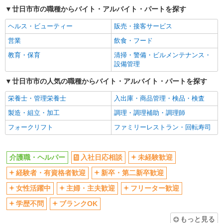
ボーナス・賞与あり
車通勤OK
廿日市市の職種からバイト・アルバイト・パートを探す
交通費支給
社会保険あり
ヘルス・ビューティー
販売・接客サービス
産休・育休取得実績あり
営業
飲食・フード
教育・保育
清掃・警備・ビルメンテナンス・
設備管理
廿日市市の人気の職種からバイト・アルバイト・パートを探す
栄養士・管理栄養士
入出庫・商品管理・検品・検査
製造・組立・加工
調理・調理補助・調理師
フォークリフト
ファミリーレストラン・回転寿司
介護職・ヘルパー
入社日応相談
未経験歓迎
経験者・有資格者歓迎
新卒・第二新卒歓迎
女性活躍中
主婦・主夫歓迎
フリーター歓迎
学歴不問
ブランクOK
もっと見る