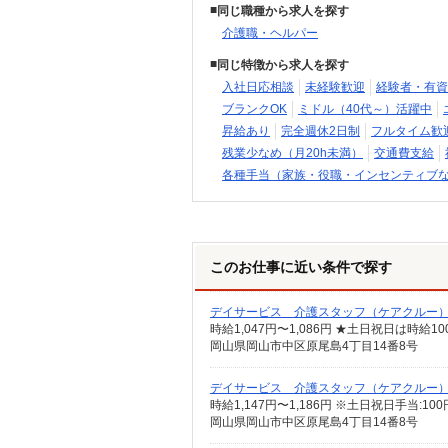
同じ職種から求人を探す
介護職・ヘルパー
同じ特徴から求人を探す
入社日応相談
未経験歓迎
経験者・有資
ブランクOK
ミドル（40代～）活躍中
昇給あり
完全週休2日制
フルタイム歓
残業少なめ（月20h未満）
交通費支給
各種手当（家族・役職・インセンティブ
このお仕事に近い条件で探す
デイサービス 介護スタッフ（ケアクルー
時給1,047円〜1,086円 ★土日祝日は時
岡山県岡山市中区原尾島4丁目14番8号
デイサービス 介護スタッフ（ケアクルー
時給1,147円〜1,186円 ※土日祝日手当:
岡山県岡山市中区原尾島4丁目14番8号