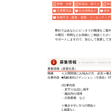
禁煙・分煙
駅直結・駅チカ
車
交通費支給
社会保険あり
産休
各種手当（家族・役職・インセンティブ
弊社ではあなたにピッタリの職場をご案
や曜日・時間などお気軽にご相談くださ
サポートしますので、安心して就業して
募集情報（派遣社員）
職種
≪人間関係にお悩みの方、必見≫働き
仕事内容
■高齢者向けマンション（サ高住）ST
□仕事内容
・見守り/お話し相手
・施設内の清掃
・介助業務 など
☆働きやすい5つの理由☆
1.残業なし