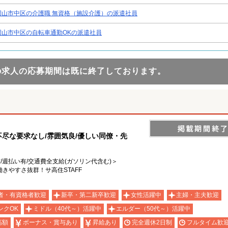
岡山市中区の介護職 無資格（施設介護）の派遣社員
岡山市中区の自転車通勤OKの派遣社員
の求人の応募期間は既に終了しております。
不尽な要求なし/雰囲気良/優しい同僚・先
有/週払い有/交通費全支給(ガソリン代含む)＞
きやすさ抜群！サ高住STAFF
者・有資格者歓迎
新卒・第二新卒歓迎
女性活躍中
主婦・主夫歓迎
ンクOK
ミドル（40代～）活躍中
エルダー（50代～）活躍中
高額
ボーナス・賞与あり
昇給あり
完全週休2日制
フルタイム歓