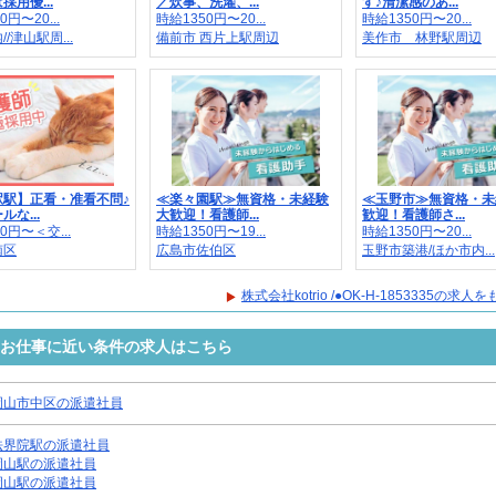
採用優...
／炊事、洗濯、...
す♪清潔感のあ...
0円〜20...
時給1350円〜20...
時給1350円〜20...
/津山駅周...
備前市 西片上駅周辺
美作市 林野駅周辺
駅駅】正看・准看不問♪
≪楽々園駅≫無資格・未経験
≪玉野市≫無資格・未
な...
大歓迎！看護師...
歓迎！看護師さ...
0円〜＜交...
時給1350円〜19...
時給1350円〜20...
南区
広島市佐伯区
玉野市築港/ほか市内...
株式会社kotrio /●OK-H-1853335の求
3335のお仕事に近い条件の求人はこちら
岡山市中区の派遣社員
法界院駅の派遣社員
岡山駅の派遣社員
岡山駅の派遣社員