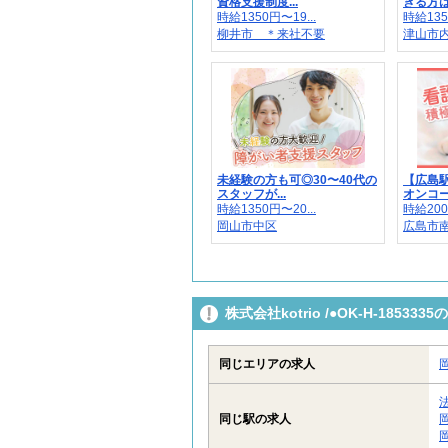
資格支援制度...
きる方は
時給1350円〜19...
時給135
柳井市 ＊来社不要
津山市内/
未経験の方も可◎30〜40代の
【広島
スタッフが...
オンコール
時給1350円〜20...
時給200
岡山市中区
広島市
株式会社kotrio /●OK-H-185
同じエリアの求人
同じ駅の求人