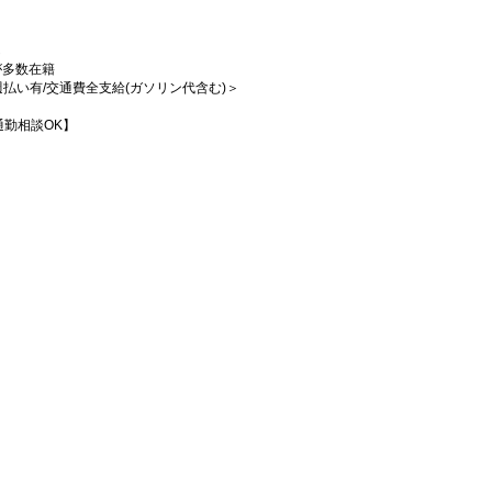
し
が多数在籍
/週払い有/交通費全支給(ガソリン代含む)＞
勤相談OK】