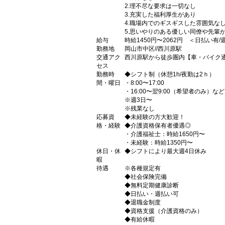
2.理不尽な要求は一切なし
3.充実した福利厚生があり
4.職場内でのギスギスした雰囲気な
5.思いやりのある優しい同僚や先輩
給与
時給1450円〜2062円 ＜日払い有
勤務地
岡山市中区//西川原駅
交通アク
西川原駅から徒歩圏内【車・バイク通
セス
勤務時
◆シフト制（休憩1h/夜勤は2ｈ）
間・曜日
・8:00〜17:00
・16:00〜翌9:00（希望者のみ）など
※週3日〜
※残業なし
応募資
◆未経験の方大歓迎！
格・経験
◆介護資格保有者優遇◎
・介護福祉士：時給1650円〜
・未経験：時給1350円〜
休日・休
◆シフトにより最大週4日休み
暇
待遇
※各種規定有
◆社会保険完備
◆無料定期健康診断
◆日払い・週払い可
◆退職金制度
◆資格支援（介護資格のみ）
◆有給休暇