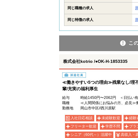
同じ職種の求人
同じ特徴の求人
こ
株式会社kotrio /●OK-H-1853335
派遣社員
≪働きやすい5つの理由≫残業なし/理
輩/充実の福利厚生
給与
時給1450円〜2062円 ＜日払い
職種
≪人間関係にお悩みの方、必見≫働
勤務地
岡山市中区//西川原駅
入社日応相談
未経験歓迎
経験
フリーター歓迎
学歴不問
ブラ
シニア（60代～）活躍中
高収入・