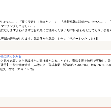
がしたい…』、『長く安定して働きたい…』、『就業部署の詳細が知りたい…』、『
をマッチングしてほしい…』
になりますよね☆まずはお気軽にご連絡ください!!お問い合わせだけでも構いません
専属の担当がおります。就業前から就業中も全力でサポートいたします!!
の他の求人をみる
いと思う志高い方と施設様との架け橋となることです。資格支援を無料で実施し、業
一般労働者派遣、人材紹介・育成事業 派遣/派26-300203、紹介/26-ユ-300
堂町3番地 大道ビル7階