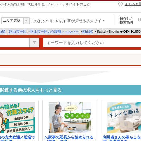
よくある
・ヘルパーの求人情報詳細 - 岡山市中区｜バイト・アルバイトのこと
保存した
0
エリア選択
「あなたの街」のお仕事が探せる求人サイト
検索条件
山県
>
岡山市中区
>
岡山市中区の介護職・ヘルパー
>
岡山駅
> 株式会社kotrio /●OK-H-1
3335に関連する他の求人をもっと見る
験の方大歓迎／送迎で
＼家事の延長から始められる
利用者さんの暮らしを