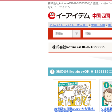
株式会社kotrio /●OK-H-1853335の介護職
ならイーアイデム
中国・四国
アルバイト・バイト・求人TOP
>
中国・四国
>
岡
勤務地
職種
株式会社kotrio /●OK-H-1853335
株式会社kotrio /●OK-H-185
柳井駅≫日勤のみで夕方退社♪
＼未経