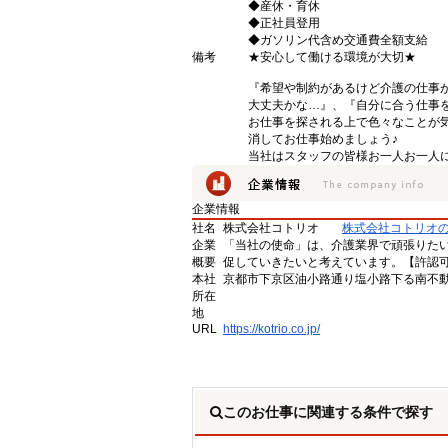
◆産休・育休
◆正社員登用
◆ガソリン代含め交通費全額支給
備考
★安心して働ける環境が大切★
『希望や制約があるけど介護の仕事
大丈夫かな…』、『自分に合う仕事
お仕事を探される上で色々なことが気
消してお仕事始めましょう♪
当社はスタッフの皆様お一人お一人に
企業情報
社名
株式会社コトリオ
株式会社コトリオ
企業
「当社の使命」は、介護業界で頑張りた
概要
促していきたいと考えています。【許認可番号】
本社
京都市下京区油小路通り塩小路下る南不動
所在
地
URL
https://kotrio.co.jp/
このお仕事に関連する条件で探す