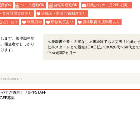
通勤OK
バイク通勤OK
自転車通勤OK
残業少なめ（月20h未満）
・育休取得実績あり
退職金・財形貯蓄制度あり
など）あり
制服貸与
研修制度あり
資格取得支援制度あり
内します。希望勤務地
≪履歴書不要・面接なし≫未経験でも大丈夫！応募か
い。担当者がしっかり
仕事スタートまで最短3日#日払いOK#20代〜60代ま
頂けます。
中♪#短期2カ月〜
やすさ抜群！サ高住STAFF
AFF募集