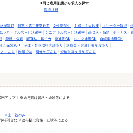
同じ雇用形態から求人を探す
派遣社員
格者歓迎
新卒・第二新卒歓迎
女性活躍中
主婦・主夫歓迎
フリーター歓迎
エルダー（50代～）活躍中
シニア（60代～）活躍中
高収入・高額
ボーナス・
迎
禁煙・分煙
駅直結・駅チカ
車通勤OK
バイク通勤OK
自転車通勤OK
社会保険あり
産休・育休取得実績あり
退職金・財形貯蓄制度あり
など）あり
制服貸与
研修制度あり
資格取得支援制度あり
）
給100円アップ！ ※給与幅は資格・経験等による
） ※土日祝のみ
100円/時間含む ※給与幅は資格・経験等による