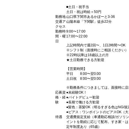
■土日・祝手当
土日・祝は時給＋50円
勤務地
山口県下関市あるかぽーと3-36
交通ア
山陽本線「下関駅」徒歩22分
クセス
勤務時
9:00〜17:00
間・曜
17:00〜22:00
日
上記時間内で週2回〜、1日2時間〜OK
※シフト制（面接時にご相談ください）
※22時以降は18歳以上の方
★土日勤務できる方歓迎
【営業時間】
平日 8:00〜翌0:00
土日祝 8:00〜翌0:00
※勤務条件につきましては、面接時に店
応募資
●未経験OK！
格・経
●バイトデビュー歓迎
験
●長期で働ける方歓迎
●髪色：茶髪OK（明るすぎる色はNG/規
●ピアス：ワンポイントのピアスOK（
待遇
交通費規定支給（車通勤応相談/ガソリ
イントを勤続に応じて配布。すき家・は
定年制度あり（65歳）