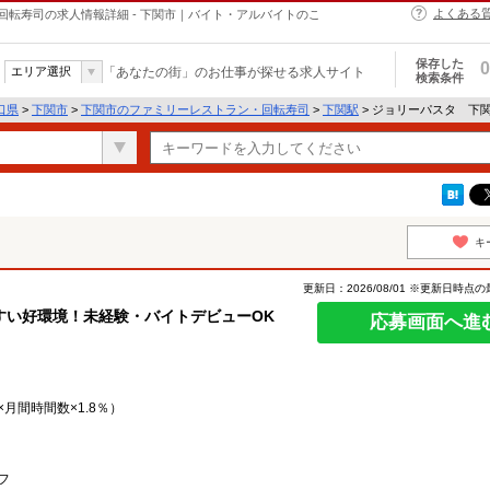
よくある
転寿司の求人情報詳細 - 下関市｜バイト・アルバイトのこ
保存した
0
エリア選択
「あなたの街」のお仕事が探せる求人サイト
検索条件
口県
>
下関市
>
下関市のファミリーレストラン・回転寿司
>
下関駅
> ジョリーパスタ 下
キ
更新日：2026/08/01 ※更新日時点
すい好環境！未経験・バイトデビューOK
応募画面へ進
月間時間数×1.8％）
フ