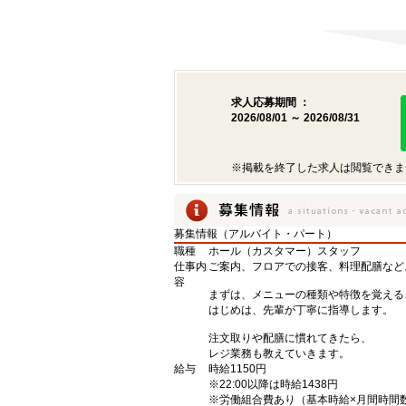
求人応募期間 ：
2026/08/01 ～ 2026/08/31
※掲載を終了した求人は閲覧できま
募集情報（アルバイト・パート）
職種
ホール（カスタマー）スタッフ
仕事内
ご案内、フロアでの接客、料理配膳など
容
まずは、メニューの種類や特徴を覚える
はじめは、先輩が丁寧に指導します。
注文取りや配膳に慣れてきたら、
レジ業務も教えていきます。
給与
時給1150円
※22:00以降は時給1438円
※労働組合費あり（基本時給×月間時間数×