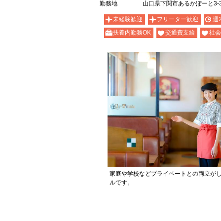
勤務地
山口県下関市あるかぽーと3-3
未経験歓迎
フリーター歓迎
週
扶養内勤務OK
交通費支給
社会
家庭や学校などプライベートとの両立が
ルです。