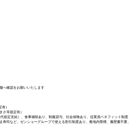
舗へ確認をお願いいたします
定有）
大きさ等規定有）
ン代規定支給）、食事補助あり、制服貸与、社会保険あり、従業員ベネフィット制度
ま寿司など、ゼンショーグループで使える割引制度あり、敷地内禁煙、履歴書不要