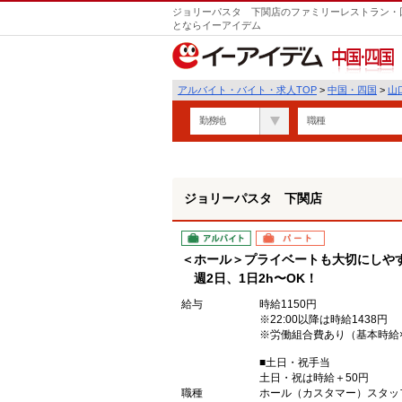
ジョリーパスタ 下関店のファミリーレストラン・回
とならイーアイデム
中国・四国
アルバイト・バイト・求人TOP
>
中国・四国
>
山
勤務地
職種
ジョリーパスタ 下関店
アルバイト
パート
＜ホール＞プライベートも大切にしや
週2日、1日2h〜OK！
給与
時給1150円
※22:00以降は時給1438円
※労働組合費あり（基本時給×
■土日・祝手当
土日・祝は時給＋50円
職種
ホール（カスタマー）スタッ