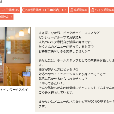
6
2～3日勤務OK
短時間勤務（1日4h以内）OK
車通勤OK
バイク通勤O
保険あり
すき家、なか卯、ビッグボーイ、ココスなど
ゼンショーグループでお馴染み！
人気のパスタ専門店が活躍の舞台です。
たくさんのメニューが揃っているお店で
お客様に美味しさを提供しませんか？
あなたには、ホールスタッフとしての業務をお任せし
す。
接客が好きな方にピッタリ◎
対応力やコミュニケーション力が身につくことで
就活に活かせるかもしれませんよ？
「やってみたい！」
そんな気持ちがあれば気軽にチャレンジしてみません
しやすいワークスタイ
ご応募お待ちしています。
まかないはメニューのパスタやピザが50％OFFで食べ
ます。