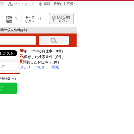
質問
サイトマップ
掲載ご希望のお客様へ
閲覧
キープ
1
0
履歴
リスト
ログイン
関店の求人情報詳細
キープ中のお仕事（0件）
保存した検索条件（
0
件）
閲覧したお仕事（1件）
ープ
ジョリーパスタ 下関店
の最新情報です
む