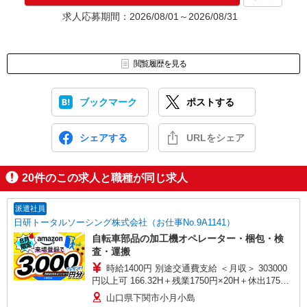
★入社前に配属先が決定する場合もございます。
求人応募期間：2026/08/01～2026/08/31
いずれの場合も、入社された時点で給与が発生します。（当社規
定あり）
▼面接地▼
閲覧履歴を見る
株式会社テクノ・サービス 山口営業所
〒755-0045 山口県宇部市中央町1-7-23 宇部センタービル5階
ブックマーク
ポストする
シェアする
URLをシェア
20
件のこの求人と職種が同じ求人
派遣社員
日研トータルソーシング株式会社（お仕事No.9A1141）
自転車部品の加工機オペレーター・梱包・検
査・運搬
時給1400円 別途交通費支給 ＜月収＞ 303000
円以上可 166.32H＋残業1750円×20H＋休出1750
円×7.92H＋深夜350円×62.16H
山口県下関市小月小島