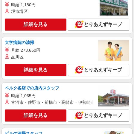
組立、検品など
時給 1,180円
時給1100円交通費全額支給
堺市堺区
山口県下関市 ＊車・バイク通勤OK
詳細を見る
とりあえずキープ
詳細を見る
キープ
大学病院の清掃
派遣社員
株式会社テクノ・サービス/お仕事No/0917360
月給 273,650円
検査業務
品川区
時給1700円交通費全額支給
詳細を見る
とりあえずキープ
山口県下関市 ＊車・バイク通勤OK
詳細を見る
キープ
ベルク各店での店内スタッフ
時給 1,065円
派遣社員
古河市・佐野市・前橋市・高崎市・伊勢崎市・太田市・館林市・
株式会社テクノ・サービス/お仕事No/0876982
バリ取り業務など
詳細を見る
とりあえずキープ
時給1300円交通費全額支給
山口県下関市 ＊車・バイク通勤OK
ビルの清掃スタッフ