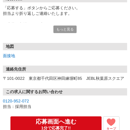
「応募する」ボタンからご応募ください。
担当より折り返しご連絡いたします。
≪応募〜入社までの流れ≫
もっと見る
▼書類選考（最短翌営業日）
*応募時にいただいた内容で書類選考させていただきます。
▼面接（最短翌営業日、30分程度）
*来社面接またはオンライン面接が可能です。
地図
*面接時、履歴書・職務経歴書の提出は不要です。
面接地
（応募情報不足の場合は、履歴書・職務経歴書を頂くケースがあ
ります。）
▼内定（面接後、最短翌営業日）
連絡先住所
*当社より内定通知をお送りします。
〒101-0022 東京都千代田区神田練塀町85 JEBL秋葉原スクエア
*内定にご承諾いただけましたら、採用決定となります。
▼入社（毎月1日、16日 ※休日の場合は後倒し）
*当社の正社員としてご入社いただきます。
この求人に関するお問い合わせ
*辞令の授与、オリエンテーションをお受けいただきます。
0120-952-072
▼配属先の決定（★）
担当：採用担当
*当社が配属先を決定します。
*配属先を実際にご確認いただき、最終確定します。
▼就業開始
応募画面へ進む
*配属先にて、当社の派遣スタッフとしてご就業いただきます。
1分で応募完了!!
キープ