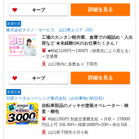
詳細を見る
キープ
派遣社員
株式会社テクノ・サービス 山口県エリア（03）
工場のカンタン軽作業、倉庫での箱詰め・入出
荷など ★未経験OKのお仕事たくさん！
■時給1100円〜1300円（就業先により異なる）
＋交通費
山口県内に多数あり 下関市
詳細を見る
キープ
派遣社員
日研トータルソーシング株式会社（お仕事No.9A1142）
自転車部品のメッキや塗装オペレーター・検
査・梱包
時給1350円 別途交通費支給 ＜月収＞ 278000
円以上可 156.06H＋残業1688円×20H＋休出1688
円×7.92H＋深夜338円×60H
山口県下関市小月小島