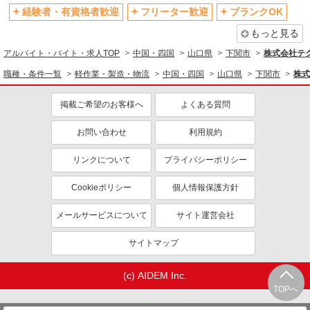
経験者・有資格者歓迎
フリーター歓迎
ブランクOK
もっと見る
アルバイト・バイト・求人TOP
中国・四国
山口県
下関市
株式会社テ
職種・条件一覧
軽作業・製造・物流
中国・四国
山口県
下関市
株式
掲載ご希望のお客様へ
よくある質問
お問い合わせ
利用規約
リンクについて
プライバシーポリシー
Cookieポリシー
個人情報保護方針
メールサービスについて
サイト運営会社
サイトマップ
(c) AIDEM Inc.
TOPへ