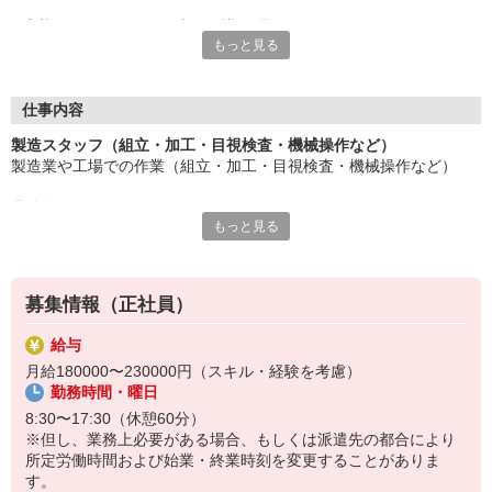
応募にあたり、経験や専門知識は問いません。
もっと見る
約束を守ること、きちんと連絡をすること、前向きに仕事へ取り
組むこと。
そんな姿勢を大切にできる方を歓迎します。
また、勤務時間やシフトなど柔軟に対応いただける方は、ご紹介
仕事内容
できるお仕事の幅も広がります。
製造スタッフ（組立・加工・目視検査・機械操作など）
製造業や工場での作業（組立・加工・目視検査・機械操作など）
長く働きたい――
その想いを、ここで実現しませんか？
具体的には・・・
製造業で正社員としてキャリアを築きたい方、ぜひご応募くださ
もっと見る
製品に不備がないか目視チェック
い。
部品を機械にセットしてボタン操作などなど
複雑な作業や力仕事はほとんどなく覚えやすいものばかり！
募集情報（正社員）
未経験の方もすぐに慣れていただけると思います。
給与
※当社（株）テクノ・サービスに正社員採用の上で、派遣就業先事
月給180000〜230000円（スキル・経験を考慮）
業所へ派遣となります。
勤務時間・曜日
8:30〜17:30（休憩60分）
※但し、業務上必要がある場合、もしくは派遣先の都合により
所定労働時間および始業・終業時刻を変更することがありま
す。