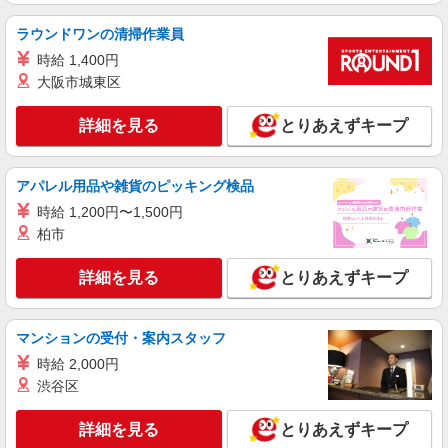
派遣社員
ラウンドワンの清掃作業員
パーソルファクトリーパートナーズ株式会社
時給 1,400円
インスタント商品の検品や梱包（夜勤）
大阪市城東区
基本時給1300円・深夜時給1625円 ※交通費
全額支給（規定あり） 【月収例】25.4万円（21日
勤務＋残業10h＋深夜66.57h）
詳細を見る
とりあえずキープ
山口県下関市
詳細を見る
キープ
アパレル用品や雑貨のピッキング検品
時給 1,200円〜1,500円
派遣社員
柏市
パーソルファクトリーパートナーズ株式会社
冷凍食品の製造に携わる作業（夜勤）
詳細を見る
とりあえずキープ
基本時給1300円・深夜時給1625円 ※交通費全
額支給（規定あり） 【月収例】24.3万円（20日勤
務＋深夜78.75h ※残業なしの場合）
山口県下関市彦島西山町
マンションの受付・案内スタッフ
時給 2,000円
詳細を見る
キープ
渋谷区
派遣社員
詳細を見る
とりあえずキープ
パーソルファクトリーパートナーズ株式会社