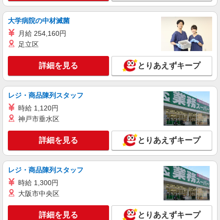
原料工程・加工・包装（日勤）
時給1200円 ※交通費全額支給（規定あり）
大学病院の中材滅菌
【月収例】20.1万円（21日勤務 ※残業なしの場
月給 254,160円
合）
山口県下関市彦島西山町
足立区
詳細を見る
キープ
詳細を見る
とりあえずキープ
レジ・商品陳列スタッフ
時給 1,120円
神戸市垂水区
詳細を見る
とりあえずキープ
レジ・商品陳列スタッフ
時給 1,300円
大阪市中央区
詳細を見る
とりあえずキープ