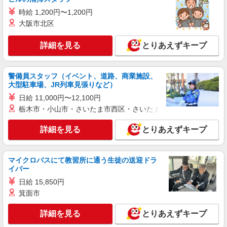
詳細を見る
キープ
時給 1,200円〜1,200円
大阪市北区
職業紹介
株式会社シエロ
詳細を見る
とりあえずキープ
自動車部品製造スタッフ
時給1400円〜 ※残業代支給 ★交通費別途支給
警備員スタッフ（イベント、道路、商業施設、
（規定あり） ゜+゜・。○。・゜+゜・。○。・゜
大型駐車場、JR列車見張りなど）
+゜ 入社祝い金10万円支給(規定有) お友達を紹介
山口県下関市
頂くと, インセンティブ支給(規定有) ★月2回払
日給 11,000円〜12,100円
い・週払い可能（規程有）★ ゜・。○。・゜
栃木市・小山市・さいたま市西区・さいたま市岩槻区・久喜市・
詳細を見る
キープ
+゜・。○。・゜+゜
詳細を見る
とりあえずキープ
派遣社員
パーソルファクトリーパートナーズ株式会社
機械を使って溝の加工作業（日勤）
マイクロバスにて教習所に通う生徒の送迎ドラ
イバー
時給1500円 ※交通費全額支給（規定あり）
【月収例】27.7万円（20日勤務＋残業20h）
日給 15,850円
山口県下関市長府港町
箕面市
詳細を見る
詳細を見る
とりあえずキープ
キープ