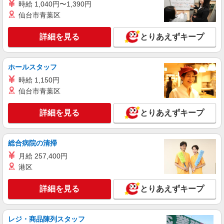
時給 1,040円〜1,390円
仙台市青葉区
派遣社員
株式会社テクノ・サービス/お仕事No/0897305
詳細を見る
とりあえずキープ
ゴム製品の加工
時給1130円交通費全額支給
山口県下関市 ＊車・バイク通勤OK
ホールスタッフ
時給 1,150円
詳細を見る
キープ
仙台市青葉区
派遣社員
詳細を見る
とりあえずキープ
株式会社テクノ・サービス/お仕事No/0887144
マシンオペレーター
総合病院の清掃
時給1100円交通費全額支給
月給 257,400円
山口県下関市 ＊車・バイク通勤OK
港区
詳細を見る
キープ
詳細を見る
とりあえずキープ
派遣社員
株式会社テクノ・サービス/お仕事No/0888335
レジ・商品陳列スタッフ