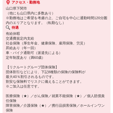
アクセス・勤務地
山口県下関市
（他にも山口県内に多数あり）
※勤務地はご希望を考慮の上、ご自宅を中心に通勤時間120分圏
内のエリアとなります。（転勤なし）
待遇
有給休暇
交通費規定内支給
社会保険（厚生年金、健康保険、雇用保険、労災）
昇給あり（年一回）
車・バイク通勤可（派遣先による）
定年制度あり（満60歳）
【リクルートグループ団体保険】
団体割引などにより、下記8種類の保険の保険料が
最大40％割引されるものです。
割安な保険料でリスクに備えることができます。
※ご加入は任意です。
医療保険（★）／がん保険／就業不能保険（★）／個人賠償責
任保険
障害保険／介護保険（★）／携行品損害保険／ホールインワン
保険