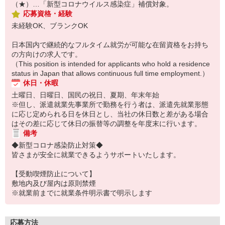
（★）…「新型コロナウイルス感染症」補償対象。
応募資格・経験
未経験OK、ブランクOK
日本国内で継続的なフルタイム就労が可能な在留資格をお持ち
の方向けの求人です。
（This position is intended for applicants who hold a residence
status in Japan that allows continuous full time employment.）
休日・休暇
土曜日、日曜日、国民の祝日、夏期、年末年始
※但し、派遣就業先事業所で勤務を行う者は、派遣先就業形態
に応じ定められる日を休日とし、当社の休日数と差がある場合
はその差に応じて休日の振替等の調整を年度末に行います。
備考
◆新型コロナ感染防止対策◆
皆さまが安全に就業できるようサポートいたします。
【受動喫煙防止について】
敷地内及び屋内は原則禁煙
※就業前までに就業条件明示書で明示します
応募方法