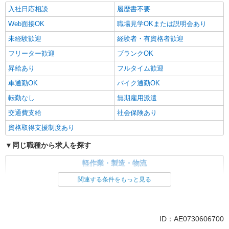
入社日応相談
履歴書不要
Web面接OK
職場見学OKまたは説明会あり
未経験歓迎
経験者・有資格者歓迎
フリーター歓迎
ブランクOK
昇給あり
フルタイム歓迎
車通勤OK
バイク通勤OK
転勤なし
無期雇用派遣
交通費支給
社会保険あり
資格取得支援制度あり
同じ職種から求人を探す
軽作業・製造・物流
入出庫・商品管理・検品・検査
製造・組立・加工
関連する条件をもっと見る
同じ特徴から求人を探す
未経験歓迎
車通勤OK
ID：AE0730606700
交通費支給
社会保険あり