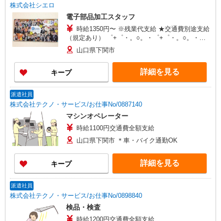
株式会社シエロ
電子部品加工スタッフ
時給1350円〜 ※残業代支給 ★交通費別途支給
（規定あり） ゜+゜・。○。・゜+゜・。○。・゜
+゜ 入社祝い金10万円支給(規定有) お友達を紹介
山口県下関市
頂くと, インセンティブ支給(規定有) ★月2回払
い・週払い可能（規程有）★ ゜・。○。・゜
詳細を見る
キープ
+゜・。○。・゜+゜
派遣社員
株式会社テクノ・サービス/お仕事No/0887140
マシンオペレーター
時給1100円交通費全額支給
山口県下関市 ＊車・バイク通勤OK
詳細を見る
キープ
派遣社員
株式会社テクノ・サービス/お仕事No/0898840
検品・検査
時給1200円交通費全額支給