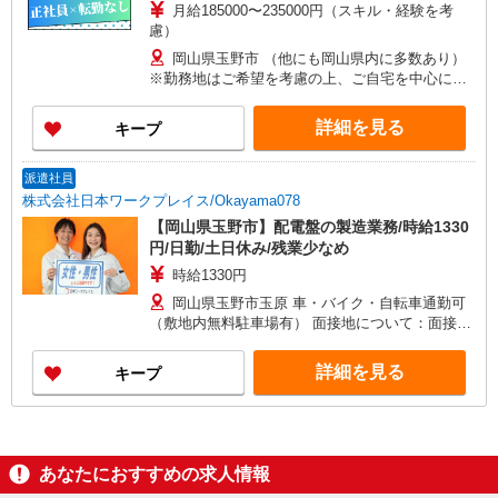
月給185000〜235000円（スキル・経験を考
慮）
岡山県玉野市 （他にも岡山県内に多数あり）
※勤務地はご希望を考慮の上、ご自宅を中心に通
勤時間120分圏内のエリアとなります。（転勤な
し）
詳細を見る
キープ
派遣社員
株式会社日本ワークプレイス/Okayama078
【岡山県玉野市】配電盤の製造業務/時給1330
円/日勤/土日休み/残業少なめ
時給1330円
岡山県玉野市玉原 車・バイク・自転車通勤可
（敷地内無料駐車場有） 面接地について：面接は
本社・各支店・事務所、または面接会場にて行い
ます。 お気軽にご相談・お問い合わせ下さい。 岡
詳細を見る
キープ
山事務所開設に向けて準備中です。
あなたにおすすめの求人情報