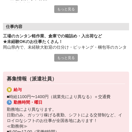
・倉庫内出荷
もっと見る
・ケア施設での配膳
・スーパーマーケットでの惣菜調理 など
≪性別問わずご活躍中！≫
仕事内容
一人ひとりのスキルや希望条件に応じてお仕事ご紹介します！
工場のカンタン軽作業、倉庫での箱詰め・入出荷など
車通勤・バイク通勤OKも多数あり！「交通費支給OK！」
★未経験OKのお仕事たくさん！
自宅から通いやすいお仕事お探しの方もぜひご登録下さい☆
岡山県内で、未経験大歓迎の仕分け・ピッキング・梱包等のカンタ
ン軽作業あります！
★即払いサービスあり
もっと見る
勤務実績に応じて給与の一部を給料日前にお支払いOK
お気軽に当社担当までお問い合わせください。（当社規定あり）
※原則月払いでの給与支払です。
募集情報（派遣社員）
＜あんしん資格取得制度＞
就業中の方にはフォークリフト・クレーン・玉掛け・溶接の資格
給与
取得を全力サポート！講習料・受験料を全額当社負担します。
■時給1100円〜1400円（就業先により異なる）＋交通費
勤務時間・曜日
勤務地により異なります。
日勤のみ、ガッツリ稼げる夜勤、シフトによる交替制など、イ
ロイロなシフトのお仕事が全国各地にあります！
≪勤務例≫
■8:00〜17:00（実働8時間）