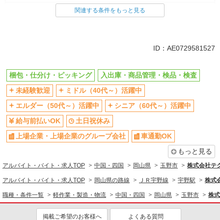
梱包・仕分け・ピッキング
入出庫・商品管理・検品・検査
関連する条件をもっと見る
同じ特徴から求人を探す
未経験歓迎
ミドル（40代～）活躍中
ID：AE0729581527
土日祝休み
上場企業・上場企業のグループ会
社
梱包・仕分け・ピッキング
入出庫・商品管理・検品・検査
車通勤OK
交通費支給
未経験歓迎
ミドル（40代～）活躍中
社会保険あり
エルダー（50代～）活躍中
シニア（60代～）活躍中
給与前払いOK
土日祝休み
上場企業・上場企業のグループ会社
車通勤OK
もっと見る
アルバイト・バイト・求人TOP
中国・四国
岡山県
玉野市
株式会社テ
アルバイト・バイト・求人TOP
岡山県の路線
ＪＲ宇野線
宇野駅
株式
職種・条件一覧
軽作業・製造・物流
中国・四国
岡山県
玉野市
株式
掲載ご希望のお客様へ
よくある質問