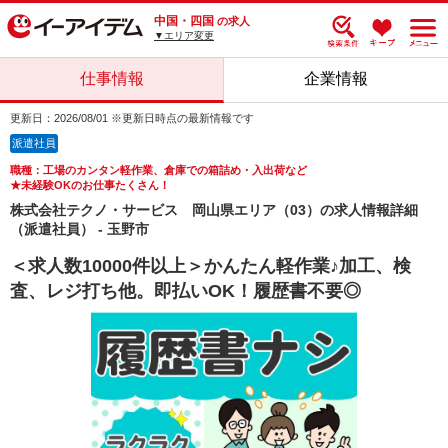
中国・四国
の求人
▼エリア変更
仕事情報
企業情報
更新日：2026/08/01 ※更新日時点の最新情報です
派遣社員
職種：工場のカンタン軽作業、倉庫での箱詰め・入出荷など
★未経験OKのお仕事たくさん！
株式会社テクノ・サービス 岡山県エリア（03）の求人情報詳細
（派遣社員） - 玉野市
＜求人数10000件以上＞かんたん軽作業♪加工、検
査、レジ打ち他。即払いOK！履歴書不要◎