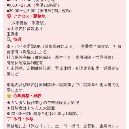
■9:00〜17:30（実働7.5時間）
■20:00〜翌5:00（実働8時間／夜勤）
アクセス・勤務地
・JR宇野線「宇野駅」
岡山県内に多数あり
玉野市
待遇
車・バイク通勤OK（募集職種による）、交通費全額支給、社員
食堂有（派遣先による）、
社会保険完備（健康保険・厚生年金・雇用保険・労災保険）、
有給休暇取得制度有、
年末調整、定期健康診断、育児休暇・介護休業制度、退職金制
度など
敷地内及び屋内は原則禁煙※就業前までに就業条件明示書で明
示します。
応募資格・経験
★カンタン軽作業なので未経験者大歓迎
★経験者はもちろん大歓迎
※22:00〜翌5:00を含むお仕事は18歳以上
休日・休暇
勤務地により異なります。土・日・祝日、交替制、企業カレン