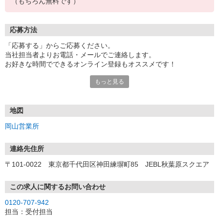
（もちろん無料です）
応募方法
「応募する」からご応募ください。
当社担当者よりお電話・メールでご連絡します。
お好きな時間でできるオンライン登録もオススメです！
もっと見る
＜岡山営業所＞
〒710-0055 岡山県倉敷市阿知1-7-2 くらしきシティプラザ西ビ
ル 6F
地図
岡山営業所
連絡先住所
〒101-0022 東京都千代田区神田練塀町85 JEBL秋葉原スクエア
この求人に関するお問い合わせ
0120-707-942
担当：受付担当