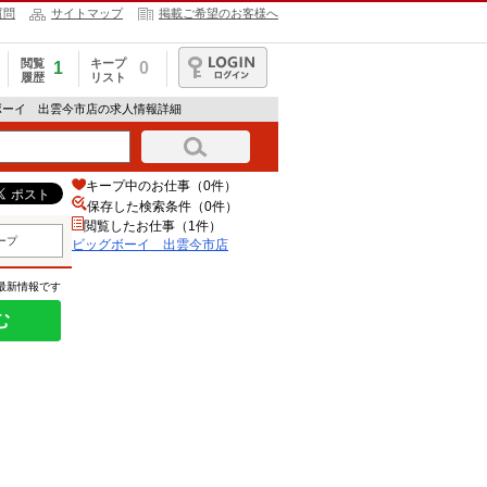
質問
サイトマップ
掲載ご希望のお客様へ
閲覧
キープ
1
0
履歴
リスト
ログイン
ボーイ 出雲今市店の求人情報詳細
キープ中のお仕事（0件）
保存した検索条件（
0
件）
閲覧したお仕事（1件）
ープ
ビッグボーイ 出雲今市店
の最新情報です
む