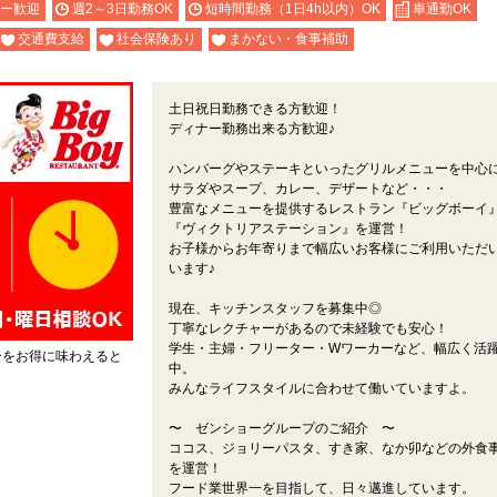
ー歓迎
週2～3日勤務OK
短時間勤務（1日4h以内）OK
車通勤OK
交通費支給
社会保険あり
まかない・食事補助
土日祝日勤務できる方歓迎！
ディナー勤務出来る方歓迎♪
ハンバーグやステーキといったグリルメニューを中心
サラダやスープ、カレー、デザートなど・・・
豊富なメニューを提供するレストラン『ビッグボーイ
『ヴィクトリアステーション』を運営！
お子様からお年寄りまで幅広いお客様にご利用いただ
います♪
現在、キッチンスタッフを募集中◎
丁寧なレクチャーがあるので未経験でも安心！
学生・主婦・フリーター・Wワーカーなど、幅広く活
ーをお得に味わえると
中。
みんなライフスタイルに合わせて働いていますよ。
〜 ゼンショーグループのご紹介 〜
ココス、ジョリーパスタ、すき家、なか卯などの外食
を運営！
フード業世界一を目指して、日々邁進しています。