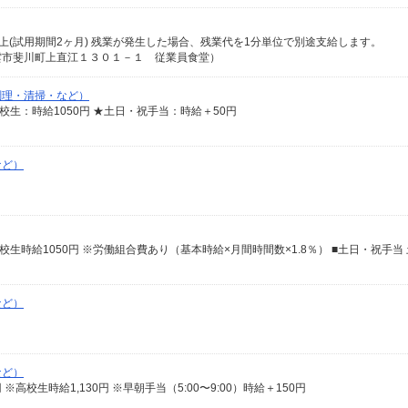
0円以上(試用期間2ヶ月) 残業が発生した場合、残業代を1分単位で別途支給します。
雲市斐川町上直江１３０１－１ 従業員食堂）
調理・清掃・など）
 ※高校生：時給1050円 ★土日・祝手当：時給＋50円
など）
など）
など）
38円 ※高校生時給1,130円 ※早朝手当（5:00〜9:00）時給＋150円