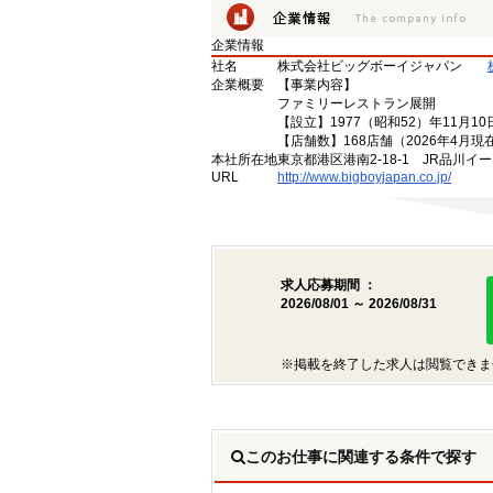
企業情報
社名
株式会社ビッグボーイジャパン
企業概要
【事業内容】
ファミリーレストラン展開
【設立】1977（昭和52）年11月10
【店舗数】168店舗（2026年4月現
本社所在地
東京都港区港南2-18-1 JR品川イ
URL
http://www.bigboyjapan.co.jp/
求人応募期間 ：
2026/08/01 ～ 2026/08/31
※掲載を終了した求人は閲覧できま
このお仕事に関連する条件で探す