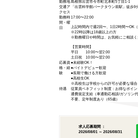
勤務地
島根県出雲市今市町北本町5丁目1-1
交通ア
「出雲科学館パークタウン前駅」徒歩9
クセス
勤務時
17:00〜22:00
間・曜
上記時間内で週2回〜、1日2時間〜OK
日
※22時以降は18歳以上の方
※勤務曜日や時間は、お気軽にご相談く
【営業時間】
平日 10:00〜翌2:00
土日祝 10:00〜翌2:00
応募資
●未経験OK！
格・経
●バイトデビュー歓迎
験
●長期で働ける方歓迎
●高校生OK
※高校生は学校からの許可が必要な場合
待遇
従業員ベネフィット制度：お得なポイン
通費規定支給（車通勤応相談/ガソリン
不要、定年制度あり（65歳）
求人応募期間 ：
2026/08/01 ～ 2026/08/31