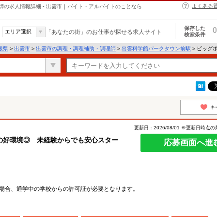
よくある
の求人情報詳細 - 出雲市｜バイト・アルバイトのことなら
保存した
0
エリア選択
「あなたの街」のお仕事が探せる求人サイト
検索条件
根県
>
出雲市
>
出雲市の調理・調理補助・調理師
>
出雲科学館パークタウン前駅
> ビッグ
キ
更新日：2026/08/01 ※更新日時点
の好環境◎ 未経験からでも安心スター
応募画面へ進
場合、通学中の学校からの許可証が必要となります。