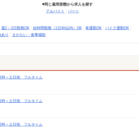
同じ雇用形態から求人を探す
アルバイト
パート
週2～3日勤務OK
短時間勤務（1日4h以内）OK
車通勤OK
バイク通勤OK
険あり
まかない・食事補助
日時＞土日祝 フルタイム
日時＞土日祝 フルタイム
日時＞土日祝 フルタイム