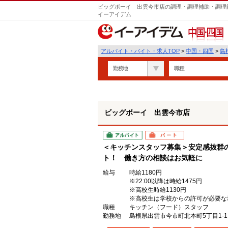
ビッグボーイ 出雲今市店の調理・調理補助・調理師
イーアイデム
中国・四国
アルバイト・バイト・求人TOP
>
中国・四国
>
島
勤務地
職種
ビッグボーイ 出雲今市店
アルバイト
パート
＜キッチンスタッフ募集＞安定感抜群
ト！ 働き方の相談はお気軽に
給与
時給1180円
※22:00以降は時給1475円
※高校生時給1130円
※高校生は学校からの許可が必要な
職種
キッチン（フード）スタッフ
勤務地
島根県出雲市今市町北本町5丁目1-1