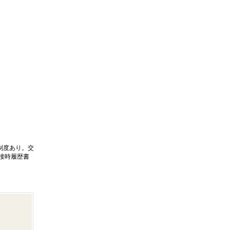
制度あり。交
接時履歴書