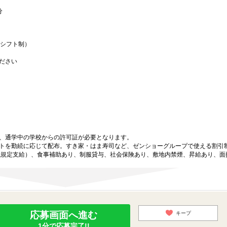
分
（シフト制）
ださい
、通学中の学校からの許可証が必要となります。
トを勤続に応じて配布。すき家・はま寿司など、ゼンショーグループで使える割引
代規定支給）、食事補助あり、制服貸与、社会保険あり、敷地内禁煙、昇給あり、面
応募画面へ進む
キープ
1分で応募完了!!