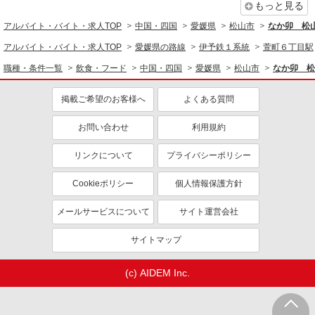
もっと見る
アルバイト・バイト・求人TOP
中国・四国
愛媛県
詳細を見る
松山市
なか卯 松
キープ
アルバイト・バイト・求人TOP
愛媛県の路線
伊予鉄１系統
萱町６丁目駅
アルバイト
パート
職種・条件一覧
飲食・フード
中国・四国
愛媛県
松山市
なか卯 松
ケンタッキーフライドチキン フジグラン松山店
カウンター・キッチンスタッフ
掲載ご希望のお客様へ
よくある質問
時給1250円 研修期間：100時間／時給1150円
愛媛県松山市宮西1-2-1
お問い合わせ
利用規約
リンクについて
プライバシーポリシー
詳細を見る
キープ
Cookieポリシー
個人情報保護方針
アルバイト
パート
ケンタッキーフライドチキン 松山南久米店
メールサービスについて
サイト運営会社
カウンター・キッチンスタッフ ＜優先募集日
時＞土日祝 18:00〜23:00
サイトマップ
時給1250円 研修期間：100時間／時給1150円
愛媛県松山市南久米町558番1
(c) AIDEM Inc.
詳細を見る
キープ