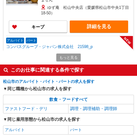
ゆず庵 松山中央店（愛媛県松山市中央1丁目
18-50）
詳細を見る
キープ
NEW
アルバイト
パート
コンパスグループ・ジャパン株式会社 21598_p
調理補助【アルバイト・パート】
もっと見る
時給1,033円以上 試用期間中 時給1,033円以上
(試用期間2ヶ月) 残業が発生した場合、残業代を1
このお仕事に関連する条件で探す
分単位で別途支給します。
帝人松山事業所 （愛媛県松山市北吉田町77
番地）
松山市のアルバイト・バイト・パートの求人を探す
同じ職種から松山市の求人を探す
詳細を見る
キープ
飲食・フードすべて
NEW
アルバイト
パート
ファストフード・デリ
調理・調理補助・調理師
コンパスグループ・ジャパン株式会社 33113_p
同じ雇用形態から松山市の求人を探す
調理員【アルバイト・パート】
時給1,033円以上 試用期間中 時給1,033円以上
アルバイト
パート
(試用期間2ヶ月) 残業が発生した場合、残業代を1