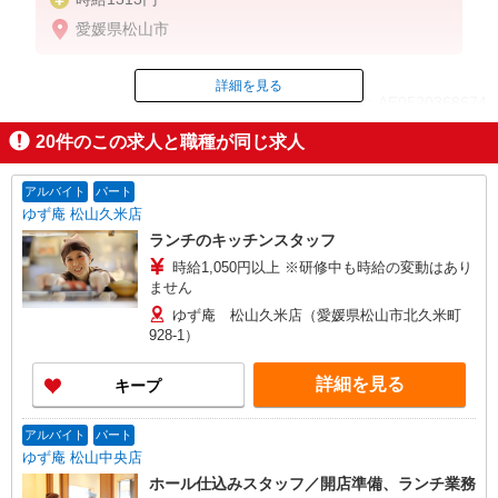
愛媛県松山市
詳細を見る
ID：AE0520368674
20
件のこの求人と職種が同じ求人
掲載期間終了
アルバイト
パート
ゆず庵 松山久米店
ランチのキッチンスタッフ
時給1,050円以上 ※研修中も時給の変動はあり
ません
ゆず庵 松山久米店（愛媛県松山市北久米町
928-1）
詳細を見る
キープ
アルバイト
パート
ゆず庵 松山中央店
ホール仕込みスタッフ／開店準備、ランチ業務