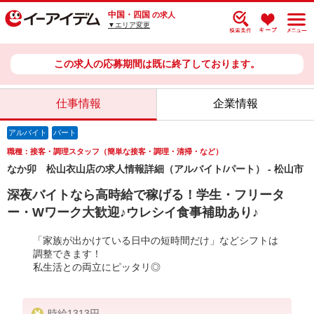
中国・四国
の求人
▼エリア変更
この求人の応募期間は既に終了しております。
仕事情報
企業情報
アルバイト
パート
職種：接客・調理スタッフ（簡単な接客・調理・清掃・など）
なか卯 松山衣山店の求人情報詳細（アルバイト/パート） - 松山市
深夜バイトなら高時給で稼げる！学生・フリータ
ー・Wワーク大歓迎♪ウレシイ食事補助あり♪
「家族が出かけている日中の短時間だけ」などシフトは
調整できます！
私生活との両立にピッタリ◎
時給1313円