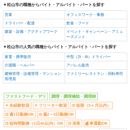
町468）
松山市の職種からバイト・アルバイト・パートを探す
短時間勤務（1日4h以内）OK
深夜
詳細を見る
キープ
営業
オフィスワーク・事務
車通勤OK
扶養内勤務OK
ドライバー・配達
飲食・フード
副業・WワークOK
交通費支給
NEW
アルバイト
パート
建築・設備・アクティブワーク
イベント・キャンペーン・アミュ
社会保険あり
コンパスグループ・ジャパン株式会社 21598_p
まかない・食事補助
ーズメント
調理員【アルバイト・パート】
社員登用あり
松山市の人気の職種からバイト・アルバイト・パートを探す
時給1,200円以上 試用期間中 時給1,200円以上
(試用期間2ヶ月) 残業が発生した場合、残業代を1
家電・携帯販売
中型（2t・4t）ドライバー
分単位で別途支給します。
帝人松山事業所 （愛媛県松山市北吉田町77
番地）
介護職・ヘルパー
アパレル販売
建物管理・設備管理・マンション
ファミリーレストラン・回転寿司
詳細を見る
キープ
管理員
アルバイト
パート
ファストフード・デリ
調理・調理補助・調理師
うごもり惣菜 垣生店
惣菜スタッフ
未経験歓迎
フリーター歓迎
短期（3ヶ月以内）
★一般時給1,100円スタート！！ 時給1,100
週1日勤務OK
週2～3日勤務OK
円〜1,230円 ※経験・能力による ★65歳以上の
方は、時給1,070円スタート 能力次第で随時昇給
短時間勤務（1日4h以内）OK
愛媛県松山市西垣生町830-1 ドラッグストア
深夜
車通勤OK
あります！ ★日・祝は時給50円アップ！！
mac 垣生店内 うごもり惣菜 垣生店