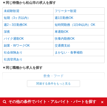
分単位で別途支給します。
同じ特徴から松山市の求人を探す
ルナ物産株式会社 （愛媛県松山市南高井町
1577）
未経験歓迎
フリーター歓迎
短期（3ヶ月以内）
週1日勤務OK
詳細を見る
キープ
週2～3日勤務OK
短時間勤務（1日4h以内）OK
NEW
アルバイト
パート
深夜
車通勤OK
コンパスグループ・ジャパン株式会社 20924_p
バイク通勤OK
扶養内勤務OK
調理補助【アルバイト・パート】
副業・WワークOK
時給1,033円以上 試用期間中 時給1,033円以上
交通費支給
(試用期間2ヶ月) 残業が発生した場合、残業代を1
社会保険あり
まかない・食事補助
分単位で別途支給します。
聖カタリナ大学 （愛媛県松山市北条660）
社員登用あり
詳細を見る
キープ
同じ職種から求人を探す
NEW
飲食・フード
アルバイト
パート
コンパスグループ・ジャパン株式会社 33144_p
ファストフード・デリ
調理・調理補助・調理師
関連する条件をもっと見る
調理補助【アルバイト・パート】
同じ特徴から求人を探す
時給1,033円以上 試用期間中 時給1,033円以上
(試用期間2ヶ月) 残業が発生した場合、残業代を1
未経験歓迎
短期（3ヶ月以内）
その他の条件でバイト・アルバイト・パートを探す
分単位で別途支給します。
聖カタリナ学園高等学校 （愛媛県松山市藤原
週1日勤務OK
週2～3日勤務OK