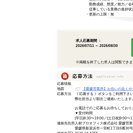
勤務成績、態度／能力／会
従事している業務の進捗状況
・更新の上限：無
求人応募期間 ：
2026/07/11 ～ 2026/08/30
※掲載を終了した求人は閲覧できま
応募情報
地図
【愛媛営業所】お住いの近くや
応募方法
《 応募する 》ボタンをご利用下さ
弊社担当より順次ご連絡いたします
お電話でのご応募もお待ちしており
▼受付時間
[平日]8:30〜19:00／[土日祝]9:00〜1
連絡先住所
人材プロオフィス株式会社 愛媛営業
愛媛県新居浜市一宮町1丁目6番30