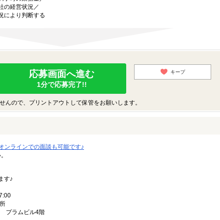
社の経営状況／
により判断する
応募画面へ進む
キープ
1分で応募完了!!
せんので、プリントアウトして保管をお願いします。
オンラインでの面談も可能です♪
い。
｡
ます♪
7:00
所
号 プラムビル4階