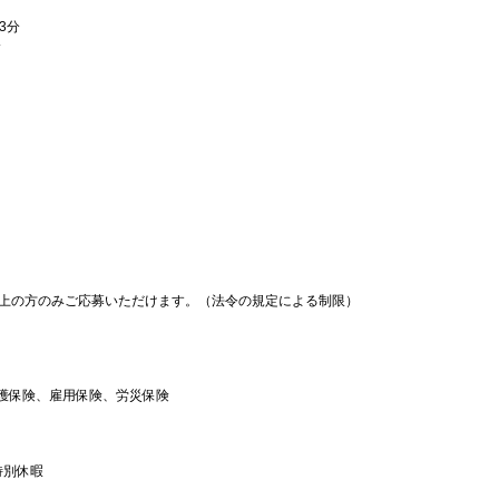
3分
分
以上の方のみご応募いただけます。（法令の規定による制限）
護保険、雇用保険、労災保険
特別休暇