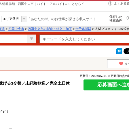
よくある
情報詳細 - 四国中央市｜バイト・アルバイトのことならイ
保存した
0
エリア選択
「あなたの街」のお仕事が探せる求人サイト
検索条件
媛県
>
四国中央市
>
四国中央市の製造・組立・加工
>
伊予寒川駅
> 人材プロオフィス株式
キ
更新日：2026/07/11 ※更新日時点
く稼げる3交替／未経験歓迎／完全土日休
応募画面へ進
夜49h）