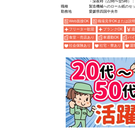
・深夜時（22時〜翌5時）：1
職種
製造機械へのロール紙のセ
勤務地
愛媛県四国中央市
Web面接OK
職場見学OKまたは説
フリーター歓迎
ブランクOK
週
食堂・売店あり
車通勤OK
バイ
社会保険あり
社宅・寮あり
退