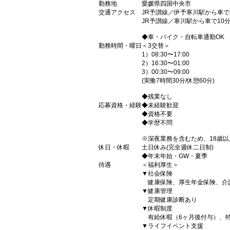
勤務地
愛媛県四国中央市
交通アクセス
JR予讃線／伊予寒川駅から車で
JR予讃線／寒川駅から車で10
◆車・バイク・自転車通勤OK
勤務時間・曜日
＜3交替＞
1）08:30〜17:00
2）16:30〜01:00
3）00:30〜09:00
(実働7時間30分/休憩60分)
◆残業なし
応募資格・経験
◆未経験歓迎
◆資格不要
◆学歴不問
※深夜業務を含むため、18歳
休日・休暇
土日休み(完全週休二日制)
◆年末年始・GW・夏季
待遇
＜福利厚生＞
▼社会保険
健康保険、厚生年金保険、介
▼健康管理
定期健康診断あり
▼休暇制度
有給休暇（6ヶ月後付与）、
▼ライフイベント支援