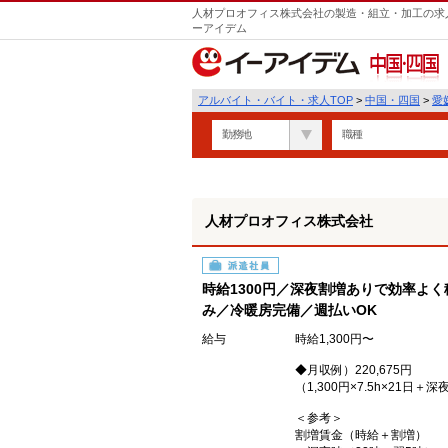
人材プロオフィス株式会社の製造・組立・加工の求人
ーアイデム
中国・四国
アルバイト・バイト・求人TOP
>
中国・四国
>
愛
勤務地
職種
人材プロオフィス株式会社
派遣社員
時給1300円／深夜割増ありで効率よ
み／冷暖房完備／週払いOK
給与
時給1,300円〜
◆月収例）220,675円
（1,300円×7.5h×21日＋深
＜参考＞
割増賃金（時給＋割増）