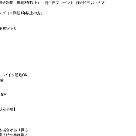
金制度（勤続3年以上）、誕生日プレゼント（勤続1年以上の方）
ング（※勤続1年以上の方）
更衣室あり
、バイク通勤OK、
完備
5日
明示事項】
る場合があり得る
満了時の業務量／