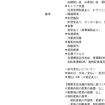
結婚祝い金、出産祝い金、退職
▼キャリア支援
社員登用制度あり、e-ラーニ
備考
＜職場環境＞
▼休憩施設
休憩室あり、ロッカーあり、
▼食事
食堂あり（食事補助あり）
▼快適環境
冷暖房完備
▼服装自由度
制服貸与
▼原則禁煙
▼交通アクセス
交通費規定内支給、車通勤OK
自転車通勤OK、無料駐車場
＜給与支払いについて＞
▼締め日：月末／支払い：翌月1
▼週払いOK（※規定あり）
【職業安定法施行規則に基づく
※業務内容の変更の範囲：なし
※勤務地の変更の範囲：なし
※契約更新の基準：
・契約更新の可能性：更新す
・更新の判断基準：契約期間