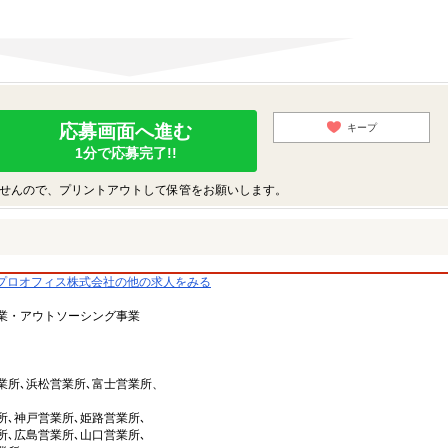
応募画面へ進む
キープ
1分で応募完了!!
せんので、プリントアウトして保管をお願いします。
プロオフィス株式会社の他の求人をみる
業・アウトソーシング事業
業所､浜松営業所､富士営業所、
､神戸営業所､姫路営業所､
､広島営業所､山口営業所､