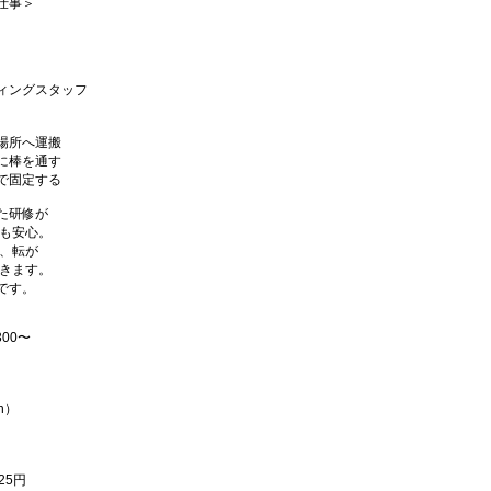
仕事＞
ィングスタッフ
場所へ運搬
に棒を通す
で固定する
た研修が
も安心。
が、転が
きます。
です。
300〜
h）
25円