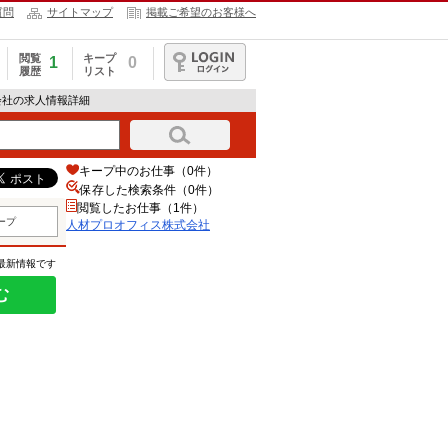
質問
サイトマップ
掲載ご希望のお客様へ
閲覧
キープ
1
0
履歴
リスト
ログイン
会社の求人情報詳細
キープ中のお仕事（0件）
保存した検索条件（
0
件）
閲覧したお仕事（1件）
ープ
人材プロオフィス株式会社
の最新情報です
む