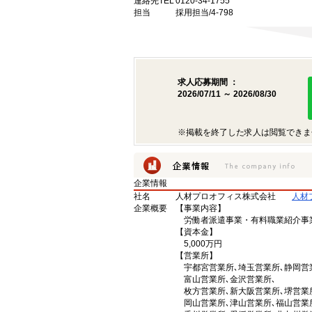
連絡先TEL
0120-34-1755
担当
採用担当/4-798
求人応募期間 ：
2026/07/11 ～ 2026/08/30
※掲載を終了した求人は閲覧できま
企業情報
社名
人材プロオフィス株式会社
人材
企業概要
【事業内容】
労働者派遣事業・有料職業紹介事
【資本金】
5,000万円
【営業所】
宇都宮営業所､埼玉営業所､静岡営
富山営業所､金沢営業所､
枚方営業所､新大阪営業所､堺営業所
岡山営業所､津山営業所､福山営業所