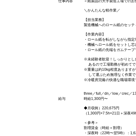
仕事内容
＜紙製品の大手製造工場でのお
＼かんたんな軽作業／
【担当業務】
製造機械へのロール紙のセッテ
【作業内容】
・ロール紙を転がしながら指定
・機械へロール紙をセットし芯
・ロール紙の先端をガムテープ
※未経験者歓迎！しっかりとし
あるので工場勤務が初めてで
※重量は約10kg程度あります
して運ぶため無理なく作業で
※冷暖房完備の快適な職場環境
three／full／dn／low／crec／1
給与
時給1,300円〜
◆月収例）220,675円
（1,300円×7.5h×21日＋深夜49
＜参考＞
割増賃金（時給＋割増）
・深夜時（22時〜翌5時）：1,6