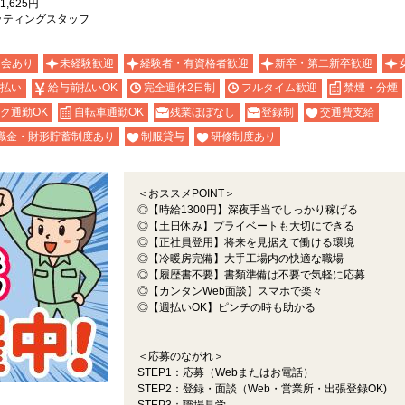
,625円
ッティングスタッフ
明会あり
未経験歓迎
経験者・有資格者歓迎
新卒・第二新卒歓迎
払い
給与前払いOK
完全週休2日制
フルタイム歓迎
禁煙・分煙
ク通勤OK
自転車通勤OK
残業ほぼなし
登録制
交通費支給
職金・財形貯蓄制度あり
制服貸与
研修制度あり
＜おススメPOINT＞
◎【時給1300円】深夜手当でしっかり稼げる
◎【土日休み】プライベートも大切にできる
◎【正社員登用】将来を見据えて働ける環境
◎【冷暖房完備】大手工場内の快適な職場
◎【履歴書不要】書類準備は不要で気軽に応募
◎【カンタンWeb面談】スマホで楽々
◎【週払いOK】ピンチの時も助かる
＜応募のながれ＞
STEP1：応募（Webまたはお電話）
STEP2：登録・面談（Web・営業所・出張登録OK)