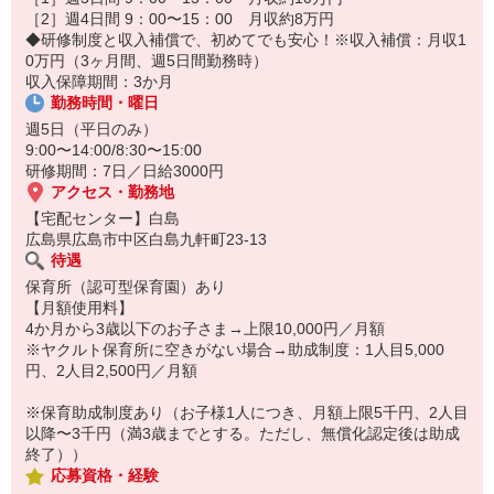
14:30お仕事修了
［2］週4日間 9：00〜15：00 月収約8万円
保育所にお子さまを迎えに行って帰宅
◆研修制度と収入補償で、初めてでも安心！※収入補償：月収1
0万円（3ヶ月間、週5日間勤務時）
☆ココがPoint☆
収入保障期間：3か月
・職場の近くに保育所（保育園、幼稚園、託児所）があるから、送
勤務時間・曜日
り迎えの時間の心配がいりません！
・保育料補助制度があります！
週5日（平日のみ）
・家事・夕食の支度なども余裕をもってできます！
9:00〜14:00/8:30〜15:00
研修期間：7日／日給3000円
アクセス・勤務地
【宅配センター】白島
広島県広島市中区白島九軒町23-13
待遇
保育所（認可型保育園）あり
【月額使用料】
4か月から3歳以下のお子さま→上限10,000円／月額
※ヤクルト保育所に空きがない場合→助成制度：1人目5,000
円、2人目2,500円／月額
※保育助成制度あり（お子様1人につき、月額上限5千円、2人目
以降〜3千円（満3歳までとする。ただし、無償化認定後は助成
終了））
応募資格・経験