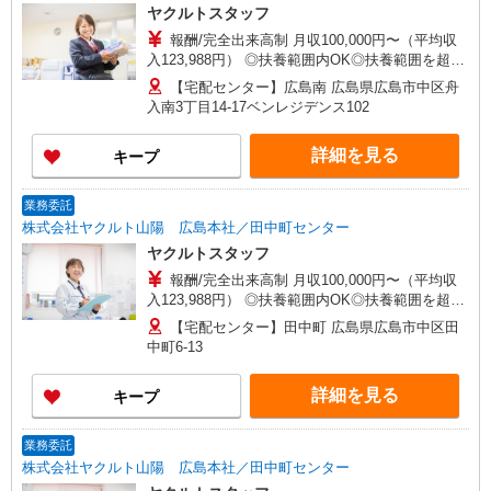
ヤクルトスタッフ
報酬/完全出来高制 月収100,000円〜（平均収
入123,988円） ◎扶養範囲内OK◎扶養範囲を超え
る高収入も応相談 ◆働き方を選べるお仕事です ≪
【宅配センター】広島南 広島県広島市中区舟
勤務例≫ ※勤務地で異なる ［1］週5日間 9：00〜
入南3丁目14-17ベンレジデンス102
15：00 月収約10万円 ［2］週4日間 9：00〜15：
00 月収約8万円 ◆研修制度と収入補償で、初め
詳細を見る
キープ
てでも安心！※収入補償：月収10万円（3ヶ月間、
週5日間勤務時） 収入保障期間：3か月
業務委託
株式会社ヤクルト山陽 広島本社／田中町センター
ヤクルトスタッフ
報酬/完全出来高制 月収100,000円〜（平均収
入123,988円） ◎扶養範囲内OK◎扶養範囲を超え
る高収入も応相談 ◆働き方を選べるお仕事です ≪
【宅配センター】田中町 広島県広島市中区田
勤務例≫ ※勤務地で異なる ［1］週5日間 9：00〜
中町6-13
15：00 月収約10万円 ［2］週4日間 9：00〜15：
00 月収約8万円 ◆研修制度と収入補償で、初め
詳細を見る
キープ
てでも安心！※収入補償：月収10万円（3ヶ月間、
週5日間勤務時） 収入保障期間：3か月
業務委託
株式会社ヤクルト山陽 広島本社／田中町センター