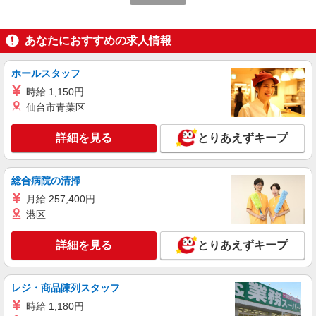
報酬/完全出来高制 月収100,000円〜（平均収
入123,988円） ◎扶養範囲内OK◎扶養範囲を超え
る高収入も応相談 ◆働き方を選べるお仕事です ≪
【宅配センター】第一 広島県広島市中区広瀬
あなたにおすすめの求人情報
勤務例≫ ※勤務地で異なる ［1］週5日間 9：00〜
町7-27
15：00 月収約10万円 ［2］週4日間 9：00〜15：
00 月収約8万円 ◆研修制度と収入補償で、初め
ホールスタッフ
詳細を見る
キープ
てでも安心！※収入補償：月収10万円（3ヶ月間、
時給 1,150円
週5日間勤務時） 収入保障期間：3か月
仙台市青葉区
詳細を見る
とりあえずキープ
総合病院の清掃
月給 257,400円
港区
詳細を見る
とりあえずキープ
レジ・商品陳列スタッフ
時給 1,180円