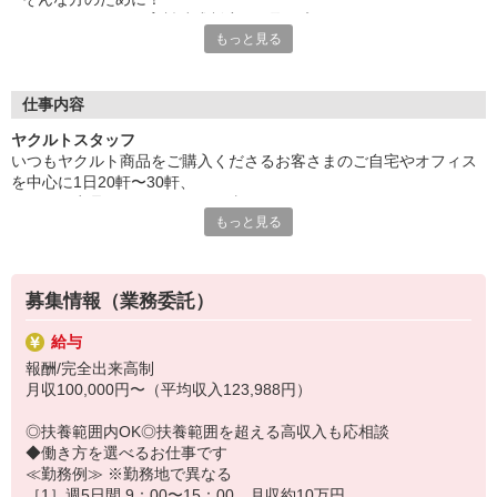
ヤクルトでは≪保育料助成制度≫を取り入れ、
もっと見る
一般の保育園に子どもを預けている方をバックアップ◎
頑張って働いた収入の中から、
少しでも家計の足しに、ママのお小遣いに♪ を応援します！
仕事内容
◆家庭と両立可能な短時間勤務
ヤクルトスタッフ
◆急なお休みにもスタッフ同士で快くフォロー
いつもヤクルト商品をご購入くださるお客さまのご自宅やオフィス
を中心に1日20軒〜30軒、
など、働くママの多いヤクルトならではの
ヤクルト商品をお届けするお仕事です。
充実した環境を整え、
もっと見る
商品を通じてお客さまとふれあう楽しさ、健康的な生活にお役立ち
仕事×育児のお悩みをスッキリ解決に導きます☆
できる喜び。
ヤクルトスタッフのお仕事は、たくさんのヤリガイにあふれていま
す！
募集情報（業務委託）
〜ヤクルトスタッフの1日〜
給与
2児の母として仕事と家庭の両立をしているHさん。
報酬/完全出来高制
実際のワークスタイルを、一例としてご紹介いたします！
月収100,000円〜（平均収入123,988円）
※時間は地域によって異なります。
8:10 保育所にお子さまをお預け
◎扶養範囲内OK◎扶養範囲を超える高収入も応相談
8:20 宅配センターに到着、お届けの準備
◆働き方を選べるお仕事です
8:30 朝礼が終わったら出発
≪勤務例≫ ※勤務地で異なる
13:00 お届け修了、翌日準備、集計作業
［1］週5日間 9：00〜15：00 月収約10万円