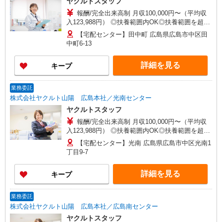
ヤクルトスタッフ
報酬/完全出来高制 月収100,000円〜（平均収
入123,988円） ◎扶養範囲内OK◎扶養範囲を超え
る高収入も応相談 ◆働き方を選べるお仕事です ≪
【宅配センター】田中町 広島県広島市中区田
勤務例≫ ※勤務地で異なる ［1］週5日間 9：00〜
中町6-13
15：00 月収約10万円 ［2］週4日間 9：00〜15：
00 月収約8万円 ◆研修制度と収入補償で、初め
詳細を見る
キープ
てでも安心！※収入補償：月収10万円（3ヶ月間、
週5日間勤務時） 収入保障期間：3か月
業務委託
株式会社ヤクルト山陽 広島本社／光南センター
ヤクルトスタッフ
報酬/完全出来高制 月収100,000円〜（平均収
入123,988円） ◎扶養範囲内OK◎扶養範囲を超え
る高収入も応相談 ◆働き方を選べるお仕事です ≪
【宅配センター】光南 広島県広島市中区光南1
勤務例≫ ※勤務地で異なる ［1］週5日間 9：00〜
丁目9-7
15：00 月収約10万円 ［2］週4日間 9：00〜15：
00 月収約8万円 ◆研修制度と収入補償で、初め
詳細を見る
キープ
てでも安心！※収入補償：月収10万円（3ヶ月間、
週5日間勤務時） 収入保障期間：3か月
業務委託
株式会社ヤクルト山陽 広島本社／広島南センター
ヤクルトスタッフ