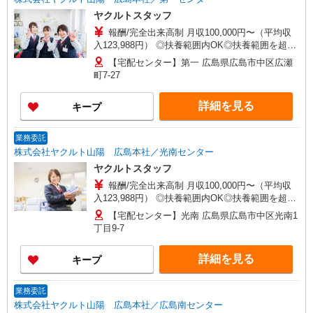
ヤクルトスタッフ
報酬/完全出来高制 月収100,000円〜（平均収
入123,988円） ◎扶養範囲内OK◎扶養範囲を超え
る高収入も応相談 ◆働き方を選べるお仕事です ≪
【宅配センター】第一 広島県広島市中区広瀬
勤務例≫ ※勤務地で異なる ［1］週5日間 9：00〜
町7-27
15：00 月収約10万円 ［2］週4日間 9：00〜15：
00 月収約8万円 ◆研修制度と収入補償で、初め
詳細を見る
キープ
てでも安心！※収入補償：月収10万円（3ヶ月間、
週5日間勤務時） 収入保障期間：3か月
業務委託
株式会社ヤクルト山陽 広島本社／光南センター
ヤクルトスタッフ
報酬/完全出来高制 月収100,000円〜（平均収
入123,988円） ◎扶養範囲内OK◎扶養範囲を超え
る高収入も応相談 ◆働き方を選べるお仕事です ≪
【宅配センター】光南 広島県広島市中区光南1
勤務例≫ ※勤務地で異なる ［1］週5日間 9：00〜
丁目9-7
15：00 月収約10万円 ［2］週4日間 9：00〜15：
00 月収約8万円 ◆研修制度と収入補償で、初め
詳細を見る
キープ
てでも安心！※収入補償：月収10万円（3ヶ月間、
週5日間勤務時） 収入保障期間：3か月
業務委託
株式会社ヤクルト山陽 広島本社／広島南センター