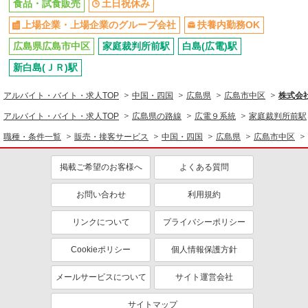
食品・試食販売
土日祝休み
上場企業・上場企業のグループ会社
扶養内勤務OK
広島県広島市中区
家庭裁判所前駅
白島(広電)駅
新白島(ＪＲ)駅
アルバイト・バイト・求人TOP
中国・四国
広島県
広島市中区
株式会
アルバイト・バイト・求人TOP
広島県の路線
広電９系統
家庭裁判所前駅
職種・条件一覧
販売・接客サービス
中国・四国
広島県
広島市中区
掲載ご希望のお客様へ
よくある質問
お問い合わせ
利用規約
リンクについて
プライバシーポリシー
Cookieポリシー
個人情報保護方針
メールサービスについて
サイト運営会社
サイトマップ