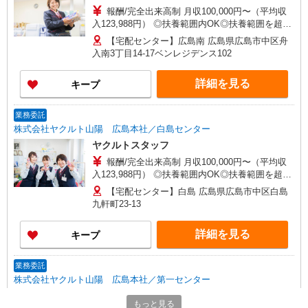
報酬/完全出来高制 月収100,000円〜（平均収
入123,988円） ◎扶養範囲内OK◎扶養範囲を超え
る高収入も応相談 ◆働き方を選べるお仕事です ≪
【宅配センター】広島南 広島県広島市中区舟
勤務例≫ ※勤務地で異なる ［1］週5日間 9：00〜
入南3丁目14-17ベンレジデンス102
15：00 月収約10万円 ［2］週4日間 9：00〜15：
00 月収約8万円 ◆研修制度と収入補償で、初め
詳細を見る
キープ
てでも安心！※収入補償：月収10万円（3ヶ月間、
週5日間勤務時） 収入保障期間：3か月
業務委託
株式会社ヤクルト山陽 広島本社／白島センター
ヤクルトスタッフ
報酬/完全出来高制 月収100,000円〜（平均収
入123,988円） ◎扶養範囲内OK◎扶養範囲を超え
る高収入も応相談 ◆働き方を選べるお仕事です ≪
【宅配センター】白島 広島県広島市中区白島
勤務例≫ ※勤務地で異なる ［1］週5日間 9：00〜
九軒町23-13
15：00 月収約10万円 ［2］週4日間 9：00〜15：
00 月収約8万円 ◆研修制度と収入補償で、初め
詳細を見る
キープ
てでも安心！※収入補償：月収10万円（3ヶ月間、
週5日間勤務時） 収入保障期間：3か月
業務委託
株式会社ヤクルト山陽 広島本社／第一センター
ヤクルトスタッフ
もっと見る