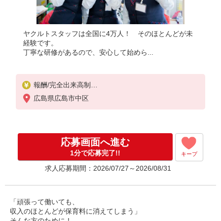
ヤクルトスタッフは全国に4万人！ そのほとんどが未
経験です。
丁寧な研修があるので、安心して始めら...
報酬/完全出来高制
月収100,000円〜（平均収入123,988円）
広島県広島市中区
◎扶養範囲内OK◎扶養範囲を超える高収入も応相談
◆働き方を選べるお仕事です
≪勤務例≫ ※勤務地で異なる
応募画面へ進む
［1］週5日間 9：00〜15：00 月収約10万円
［2］週4日間 9：00〜15：00 月収約8万円
1分で応募完了!!
キープ
◆研修制度と収入補償で、初めてでも安心！※収入
求人応募期間：2026/07/27～2026/08/31
補償：月収10万円（3ヶ月間、週5日間勤務時）
収入保障期間：3か月
「頑張って働いても、
収入のほとんどが保育料に消えてしまう」
そんな方のために！