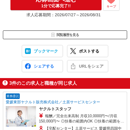
1分で応募完了!!
キープ
求人応募期間：2026/07/27～2026/08/31
閲覧履歴を見る
ブックマーク
ポストする
シェアする
URLをシェア
3
件のこの求人と職種が同じ求人
業務委託
愛媛東部ヤクルト販売株式会社／土居サービスセンター
ヤクルトスタッフ
報酬／完全出来高制 月収10,0000円〜/月収
150,000円〜 ◎扶養の範囲内OK ◎扶養の範囲を超
えた高収入も応相談 働ける時間や環境に合わせて
【宅配センター】土居サービス 愛媛県四国中