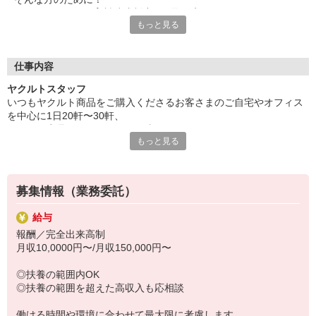
ヤクルトでは≪保育料助成制度≫を取り入れ、
もっと見る
一般の保育園に子どもを預けている方をバックアップ◎
頑張って働いた収入の中から、
少しでも家計の足しに、ママのお小遣いに♪ を応援します！
仕事内容
◆家庭と両立可能な短時間勤務
ヤクルトスタッフ
◆急なお休みにもスタッフ同士で快くフォロー
いつもヤクルト商品をご購入くださるお客さまのご自宅やオフィス
を中心に1日20軒〜30軒、
など、働くママの多いヤクルトならではの
ヤクルト商品をお届けするお仕事です。
充実した環境を整え、
もっと見る
商品を通じてお客さまとふれあう楽しさ、健康的な生活にお役立ち
仕事×育児のお悩みをスッキリ解決に導きます☆
できる喜び。
ヤクルトスタッフのお仕事は、たくさんのヤリガイにあふれていま
す！
募集情報（業務委託）
〜ヤクルトスタッフの1日〜
給与
2児の母として仕事と家庭の両立をしているHさん。
報酬／完全出来高制
実際のワークスタイルを、一例としてご紹介いたします！
月収10,0000円〜/月収150,000円〜
※時間は地域によって異なります。
8:10 保育所にお子さまをお預け
◎扶養の範囲内OK
8:20 宅配センターに到着、お届けの準備
◎扶養の範囲を超えた高収入も応相談
8:30 朝礼が終わったら出発
13:00 お届け修了、翌日準備、集計作業
働ける時間や環境に合わせて最大限に考慮します。