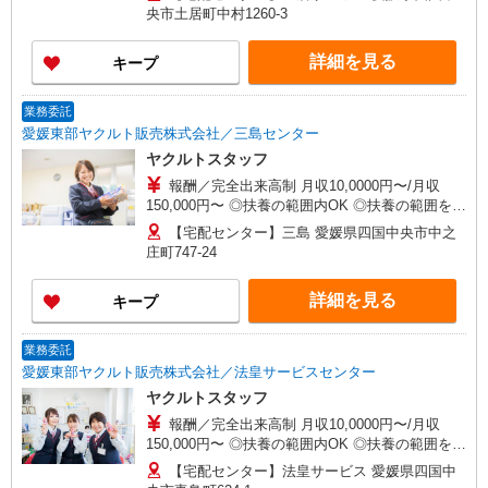
最大限に考慮します。 初めての方・少しでも不安
央市土居町中村1260-3
のある方、お気軽にお問い合わせください！ ※収
入補償／月10万円（最大） ※収入補償期間／6ヶ
詳細を見る
キープ
月間
業務委託
愛媛東部ヤクルト販売株式会社／三島センター
ヤクルトスタッフ
報酬／完全出来高制 月収10,0000円〜/月収
150,000円〜 ◎扶養の範囲内OK ◎扶養の範囲を超
えた高収入も応相談 働ける時間や環境に合わせて
【宅配センター】三島 愛媛県四国中央市中之
最大限に考慮します。 初めての方・少しでも不安
庄町747-24
のある方、お気軽にお問い合わせください！ ※収
入補償／月10万円（最大） ※収入補償期間／6ヶ
詳細を見る
キープ
月間
業務委託
愛媛東部ヤクルト販売株式会社／法皇サービスセンター
ヤクルトスタッフ
報酬／完全出来高制 月収10,0000円〜/月収
150,000円〜 ◎扶養の範囲内OK ◎扶養の範囲を超
えた高収入も応相談 働ける時間や環境に合わせて
【宅配センター】法皇サービス 愛媛県四国中
最大限に考慮します。 初めての方・少しでも不安