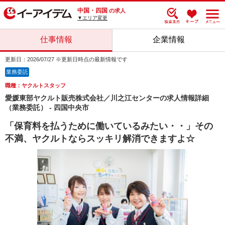
中国・四国
の求人
▼エリア変更
仕事情報
企業情報
更新日：2026/07/27 ※更新日時点の最新情報です
業務委託
職種：ヤクルトスタッフ
愛媛東部ヤクルト販売株式会社／川之江センターの求人情報詳細
（業務委託） - 四国中央市
「保育料を払うために働いているみたい・・」その
不満、ヤクルトならスッキリ解消できますよ☆