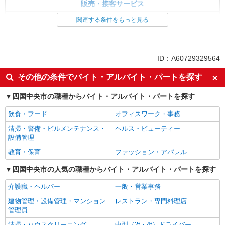
販売・接客サービス
食品・試食販売
関連する条件をもっと見る
ドライバー・配達
同じ特徴から求人を探す
ID：A60729329564
未経験歓迎
ボーナス・賞与あり
その他の条件でバイト・アルバイト・パートを探す
土日祝休み
上場企業・上場企業のグループ会
社
四国中央市の職種からバイト・アルバイト・パートを探す
車通勤OK
扶養内勤務OK
飲食・フード
オフィスワーク・事務
清掃・警備・ビルメンテナンス・
ヘルス・ビューティー
設備管理
教育・保育
ファッション・アパレル
四国中央市の人気の職種からバイト・アルバイト・パートを探す
介護職・ヘルパー
一般・営業事務
建物管理・設備管理・マンション
レストラン・専門料理店
管理員
清掃・ハウスクリーニング
中型（2t・4t）ドライバー