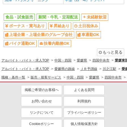
食品・試食販売
新聞・牛乳・定期配送
未経験歓迎
ボーナス・賞与あり
昇給あり
土日祝休み
上場企業・上場企業のグループ会社
車通勤OK
バイク通勤OK
扶養内勤務OK
もっと見る
アルバイト・バイト・求人TOP
中国・四国
愛媛県
四国中央市
愛媛東
アルバイト・バイト・求人TOP
愛媛県の路線
ＪＲ予讃線
川之江駅
愛
職種・条件一覧
販売・接客サービス
中国・四国
愛媛県
四国中央市
掲載ご希望のお客様へ
よくある質問
お問い合わせ
利用規約
リンクについて
プライバシーポリシー
Cookieポリシー
個人情報保護方針