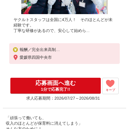
ヤクルトスタッフは全国に4万人！ そのほとんどが未
経験です。
丁寧な研修があるので、安心して始めら...
報酬／完全出来高制
月収10,0000円〜/月収150,000円〜
愛媛県四国中央市
◎扶養の範囲内OK
◎扶養の範囲を超えた高収入も応相談
応募画面へ進む
働ける時間や環境に合わせて最大限に考慮します。
初めての方・少しでも不安のある方、お気軽にお問
1分で応募完了!!
キープ
い合わせください！
求人応募期間：2026/07/27～2026/08/31
※収入補償／月10万円（最大）
※収入補償期間／6ヶ月間
「頑張って働いても、
収入のほとんどが保育料に消えてしまう」
そんな方のために！