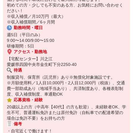
14:30お仕事修了
初めての方・少しでも不安のある方、お気軽にお問い合わせく
保育所にお子さまを迎えに行って帰宅
ださい！
※収入補償／月10万円（最大）
☆ココがPoint☆
※収入補償期間／6ヶ月間
・職場の近くに保育所（保育園、幼稚園、託児所）があるから、送
勤務時間・曜日
り迎えの時間の心配がいりません！
・保育料補助制度があります！
週5日（平日のみ）
・家事・夕食の支度なども余裕をもってできます！
9:00〜14:00/9:00〜15:00
研修期間：5日
アクセス・勤務地
【宅配センター】川之江
愛媛県四国中央市金生町下分2250-40
待遇
制服貸与、保育所（託児所）あり※無償化対象施設です。
※月額使用料／1人目10,000円・2人目12,000円（税抜）、交通
費一部助成あり（地域手当あり）、共済制度あり、各種表彰制
度、収入補償制度、車通勤OK
応募資格・経験
20歳以上の方（中高年【40代】の方も歓迎）、未経験者OK、学
生不可、普通運転免許または原付免許（自転車での配達希望の
場合は免許不要）をお持ちの方
備考
・自宅近くで働けます！