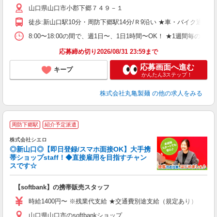
山口県山口市小郡下郷７４９－１
中
り
徒歩:新山口駅10分・周防下郷駅14分/Ｒ9沿い ★車・バイク通
退
由
8:00〜18:00の間で、週1日〜、1日1時間〜OK！ ★1
煙
応募締め切り2026/08/31 23:59まで
応募画面へ進む
キープ
かんたん3ステップ！
株式会社丸亀製麺
の他の求人をみる
★
周防下郷駅
紹介予定派遣
♪
株式会社シエロ
◎新山口◎【即日登録/スマホ面接OK】大手携
帯ショップstaff！◆直接雇用を目指すチャン
スです☆
理
【softbank】の携帯販売スタッフ
即
時給1400円〜 ※残業代支給 ★交通費別途支給（規定あり） ゜+゜
あ
山口県山口市のsoftbankショップ
K