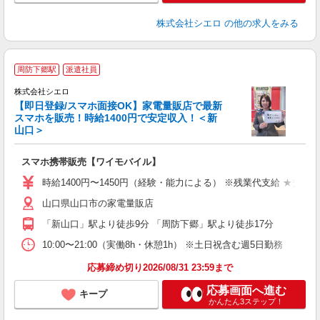
株式会社シエロ
の他の求人をみる
★
周防下郷駅
派遣社員
♪
株式会社シエロ
【即日登録/スマホ面接OK】家電量販店で最新
スマホを販売！時給1400円で安定収入！＜新
山口＞
事
即
スマホ携帯販売【ワイモバイル】
あ
時給1400円〜1450円（経験・能力による） ※残業代支給 ★交通
K
山口県山口市の家電量販店
貸
「新山口」駅より徒歩9分 「周防下郷」駅より徒歩17分
10:00〜21:00（実働8h・休憩1h） ※土日祝含む週5日勤務
応募締め切り2026/08/31 23:59まで
応募画面へ進む
キープ
かんたん3ステップ！