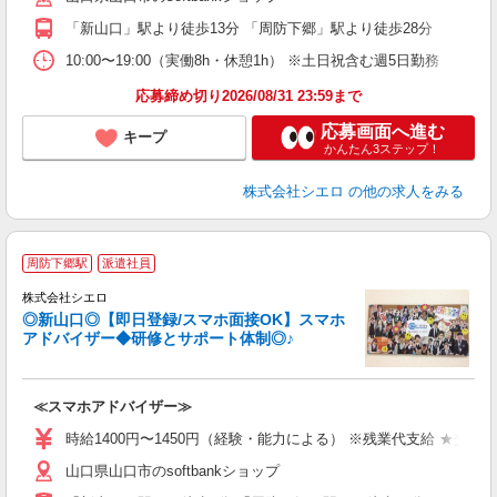
「新山口」駅より徒歩13分 「周防下郷」駅より徒歩28分
貸
10:00〜19:00（実働8h・休憩1h） ※土日祝含む週5日勤務
応募締め切り2026/08/31 23:59まで
応募画面へ進む
キープ
かんたん3ステップ！
株式会社シエロ
の他の求人をみる
★
周防下郷駅
派遣社員
♪
株式会社シエロ
◎新山口◎【即日登録/スマホ面接OK】スマホ
アドバイザー◆研修とサポート体制◎♪
造
≪スマホアドバイザー≫
時給1400円〜1450円（経験・能力による） ※残業代支給 ★交通
山口県山口市のsoftbankショップ