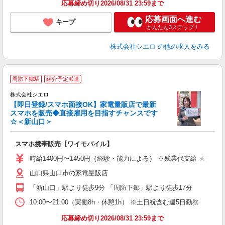
応募締め切り2026/08/31 23:59まで
応募画面へ進む
キープ
かんたん3ステップ！
株式会社シエロ
の他の求人をみる
★
周防下郷駅
紹介予定派遣
♪
株式会社シエロ
【即日登録/スマホ面接OK】家電量販店で最新
スマホを販売◆直接雇用を目指すチャンスです
☆＜新山口＞
事
即
スマホ携帯販売【ワイモバイル】
あ
時給1400円〜1450円（経験・能力による） ※残業代支給 ★交通
K
山口県山口市の家電量販店
貸
「新山口」駅より徒歩9分 「周防下郷」駅より徒歩17分
10:00〜21:00（実働8h・休憩1h） ※土日祝含む週5日勤務
応募締め切り2026/08/31 23:59まで