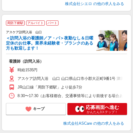
株式会社シエロ
の他の求人をみる
ア
周防下郷駅
アルバイト
パート
リ
アスケア訪問入浴 山口
＜訪問入浴の看護師／ア・パ＞夜勤なし＆日曜
定休のお仕事。業界未経験者・ブランクのある
方も歓迎します！
ん
看護師（訪問入浴）
未
時給1535円
アスケア訪問入浴 山口 山口県山口市小郡大正町9番1号 津田貸事務
JR山口線「周防下郷駅」より徒歩7分
8:30〜17:30（お客様都合、交通事情等により前後する場合あり
応募画面へ進む
キープ
かんたん3ステップ！
株式会社ASCare
の他の求人をみる