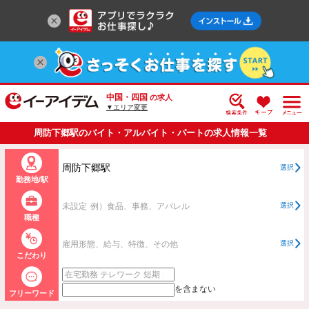
中国・四国
の求人
▼エリア変更
周防下郷駅のバイト・アルバイト・パートの求人情報一覧
周防下郷駅
選択
勤務地/駅
未設定
例）食品、事務、アパレル
選択
職種
雇用形態、給与、特徴、その他
選択
こだわり
を含まない
フリーワード