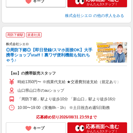
キープ
かんたん3ステップ！
株式会社シエロ
の他の求人をみる
★
周防下郷駅
派遣社員
♪
株式会社シエロ
◎周防下郷◎【即日登録/スマホ面接OK】大手
携帯ショップstaff！裏ワザ便利機能も知れち
ゃう♪
理
【au】の携帯販売スタッフ
即
時給1350円〜 ※残業代支給 ★交通費別途支給（規定あり） ゜+゜
あ
山口県山口市のauショップ
K
「周防下郷」駅より徒歩10分 「新山口」駅より徒歩16分
貸
10:00〜19:00（実働8h・1h） ※土日祝含め週5日勤務
応募締め切り2026/08/31 23:59まで
応募画面へ進む
キープ
かんたん3ステップ！