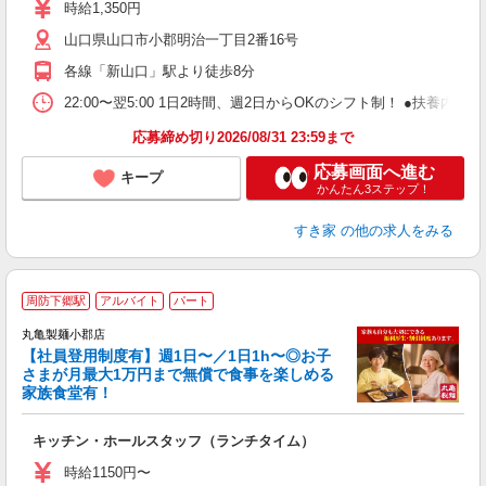
ミ
時給1,350円
～
山口県山口市小郡明治一丁目2番16号
勤
社
各線「新山口」駅より徒歩8分
22:00〜翌5:00 1日2時間、週2日からOKのシフト制！ ●扶養内勤務
応募締め切り2026/08/31 23:59まで
応募画面へ進む
キープ
かんたん3ステップ！
すき家
の他の求人をみる
周防下郷駅
アルバイト
パート
丸亀製麺小郡店
【社員登用制度有】週1日〜／1日1h〜◎お子
さまが月最大1万円まで無償で食事を楽しめる
家族食堂有！
ル
キッチン・ホールスタッフ（ランチタイム）
入
者
時給1150円〜
不