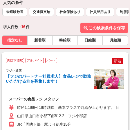
人気の条件
未経験歓迎
交通費支給
社会保険あり
社員登用あり
制服
求人件数 :
16
件
この検索条件を保存
指定なし
新着順
時給順
日給順
月給順
周防下郷駅
アルバイト
パート
新着
フジ小郡店
【フジのパートナー社員求人】食品レジで勤務
いただける方を募集します！
介
スーパーの食品レジ スタッフ
未
社
時給1,188円 18時以降、基本プラスで時給が上がります。 日・祝/18
山口県山口市小郡下郷812-2 フジ小郡店
JR「周防下郷」駅より徒歩15分