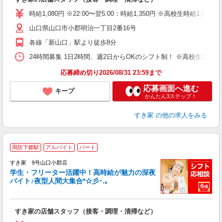
履
タ
時給1,080円 ※22:00〜翌5:00：時給1,350円 ※高校生時給1,050
（
山口県山口市小郡明治一丁目2番16号
夜
事
各線「新山口」駅より徒歩8分
24時間募集 1日2時間、週2日からOKのシフト制！ ※高校生のシ
応募締め切り2026/08/31 23:59まで
応募画面へ進む
キープ
かんたん3ステップ！
すき家
の他の求人をみる
周防下郷駅
アルバイト
パート
すき家 9号山口小郡店
学生・フリーター活躍中！高時給が魅力の深夜
バイト♪夜型人間大集合*☆彡･.｡
つ
すき家の店舗スタッフ（接客・調理・清掃など）
履