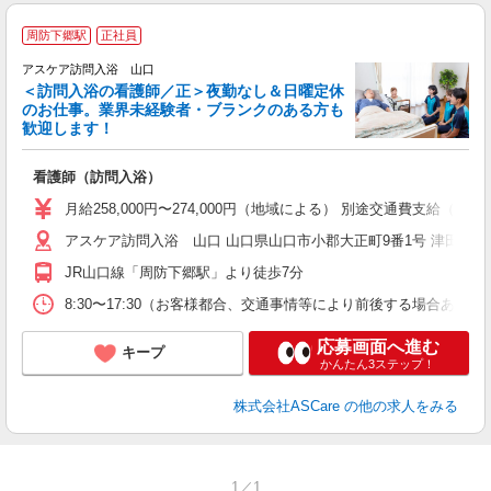
ア
周防下郷駅
正社員
リ
アスケア訪問入浴 山口
＜訪問入浴の看護師／正＞夜勤なし＆日曜定休
のお仕事。業界未経験者・ブランクのある方も
歓迎します！
ん
看護師（訪問入浴）
未
月給258,000円〜274,000円（地域による） 別途交通費支給（
アスケア訪問入浴 山口 山口県山口市小郡大正町9番1号 津田貸事務
JR山口線「周防下郷駅」より徒歩7分
8:30〜17:30（お客様都合、交通事情等により前後する場合あり
応募画面へ進む
キープ
かんたん3ステップ！
株式会社ASCare
の他の求人をみる
1／1