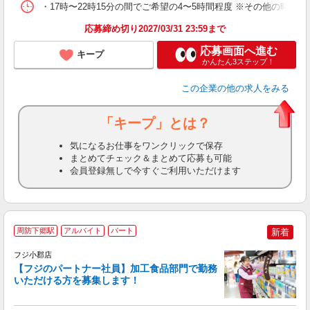
・17時〜22時15分の間でご希望の4〜5時間程度 ※その他の時間
応募締め切り2027/03/31 23:59まで
応募画面へ進む
キープ
かんたん3ステップ！
この企業
の他の求人をみる
「キープ」とは？
気になるお仕事をワンクリックで保存
まとめてチェック＆まとめて応募も可能
会員登録無しで今すぐご利用いただけます
周防下郷駅
アルバイト
パート
新着
フジ小郡店
の
【フジのパートナー社員】加工食品部門で勤務
いただける方を募集します！