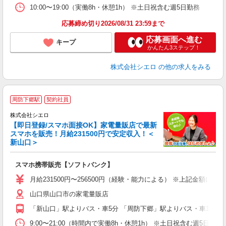
10:00〜19:00（実働8h・休憩1h） ※土日祝含む週5日勤務
応募締め切り2026/08/31 23:59まで
応募画面へ進む
キープ
かんたん3ステップ！
株式会社シエロ
の他の求人をみる
★
周防下郷駅
契約社員
♪
株式会社シエロ
【即日登録/スマホ面接OK】家電量販店で最新
スマホを販売！月給231500円で安定収入！＜
新山口＞
事
即
スマホ携帯販売【ソフトバンク】
あ
月給231500円〜256500円（経験・能力による） ※上記金額に
通
山口県山口市の家電量販店
あ
「新山口」駅よりバス・車5分 「周防下郷」駅よりバス・車10分
9:00〜21:00（時間内で実働8h・休憩1h） ※土日祝含む週5日勤務