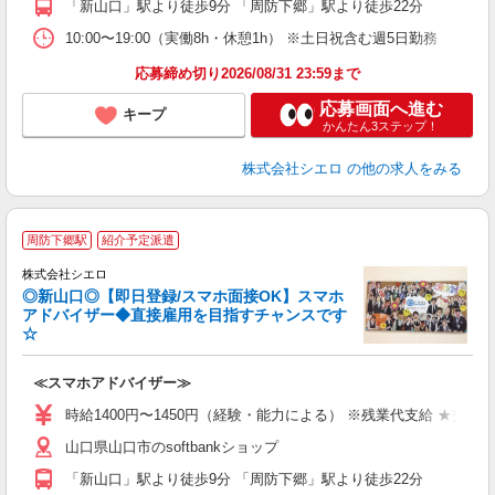
「新山口」駅より徒歩9分 「周防下郷」駅より徒歩22分
10:00〜19:00（実働8h・休憩1h） ※土日祝含む週5日勤務
応募締め切り2026/08/31 23:59まで
応募画面へ進む
キープ
かんたん3ステップ！
株式会社シエロ
の他の求人をみる
★
周防下郷駅
紹介予定派遣
♪
株式会社シエロ
◎新山口◎【即日登録/スマホ面接OK】スマホ
アドバイザー◆直接雇用を目指すチャンスです
☆
造
≪スマホアドバイザー≫
時給1400円〜1450円（経験・能力による） ※残業代支給 ★交通
山口県山口市のsoftbankショップ
「新山口」駅より徒歩9分 「周防下郷」駅より徒歩22分