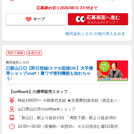
応募締め切り2026/08/31 23:59まで
応募画面へ進む
キープ
かんたん3ステップ！
株式会社シエロ
の他の求人をみる
★
周防下郷駅
派遣社員
♪
株式会社シエロ
◎新山口◎【即日登録/スマホ面接OK】大手携
帯ショップstaff！裏ワザ便利機能も知れちゃ
う♪
理
【softbank】の携帯販売スタッフ
即
時給1400円〜 ※残業代支給 ★交通費別途支給（規定あり） ゜+゜
あ
山口県山口市のsoftbankショップ
K
「新山口」駅より徒歩13分 「周防下郷」駅より徒歩28分
貸
10:00〜19:00（実働8h・休憩1h） ※土日祝含む週5日勤務