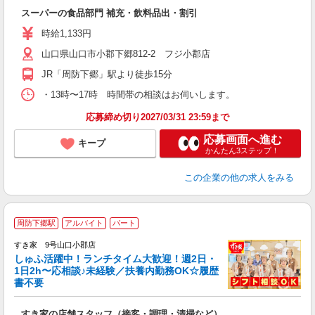
の
スーパーの食品部門 補充・飲料品出・割引
未
社
時給1,133円
山口県山口市小郡下郷812-2 フジ小郡店
JR「周防下郷」駅より徒歩15分
・13時〜17時 時間帯の相談はお伺いします。
応募締め切り2027/03/31 23:59まで
応募画面へ進む
キープ
かんたん3ステップ！
この企業
の他の求人をみる
≪
周防下郷駅
アルバイト
パート
すき家 9号山口小郡店
しゅふ活躍中！ランチタイム大歓迎！週2日・
安
1日2h〜応相談♪未経験／扶養内勤務OK☆履歴
書不要
の
すき家の店舗スタッフ（接客・調理・清掃など）