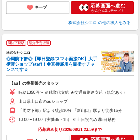
応募画面へ進む
キープ
かんたん3ステップ！
株式会社シエロ
の他の求人をみる
★
周防下郷駅
紹介予定派遣
♪
株式会社シエロ
◎周防下郷◎【即日登録/スマホ面接OK】大手
携帯ショップstaff！◆直接雇用を目指すチャ
ンスです☆
理
【au】の携帯販売スタッフ
即
時給1350円〜 ※残業代支給 ★交通費別途支給（規定あり） ゜+゜
あ
山口県山口市のauショップ
K
「周防下郷」駅より徒歩10分 「新山口」駅より徒歩16分
貸
10:00〜19:00（実働8h・1h） ※土日祝含め週5日勤務
応募締め切り2026/08/31 23:59まで
応募画面へ進む