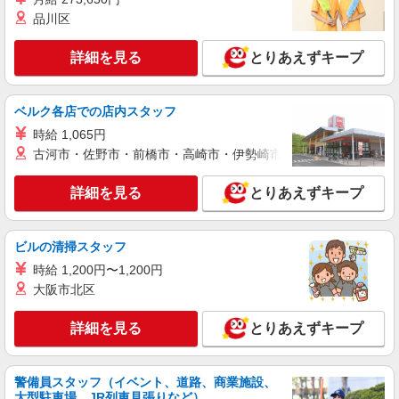
詳細を見る
キープ
+゜・。○。・゜+゜
品川区
紹介予定派遣
詳細を見る
とりあえずキープ
株式会社シエロ
人気機種に詳しくなれる携帯販売
【Y!mobile】
ベルク各店での店内スタッフ
時給1400円〜1700円（経験・能力による） ※
時給 1,065円
残業代支給 ★交通費別途支給（規定あり） ゜
古河市・佐野市・前橋市・高崎市・伊勢崎市・太田市・館林市・
+゜・。○。・゜+゜・。○。・゜+゜ 入社祝い金10
長野県長野市の家電量販店
万円支給(規定有) お友達を紹介頂くと, インセンテ
ィブ支給(規定有) ★月2回払い・週払い可能（規程
詳細を見る
とりあえずキープ
詳細を見る
キープ
有）★ ゜・。○。・゜+゜・。○。・゜+゜
紹介予定派遣
ビルの清掃スタッフ
株式会社シエロ
時給 1,200円〜1,200円
人気機種に詳しくなれる携帯販売
大阪市北区
【Y!mobile】
時給1400〜1700円（経験・能力による） ※残
詳細を見る
とりあえずキープ
業代支給 ★交通費別途支給（規定あり） ゜
+゜・。○。・゜+゜・。○。・゜+゜ 入社祝い金10
長野県長野市の家電量販店
万円支給(規定有) お友達を紹介頂くと, インセンテ
警備員スタッフ（イベント、道路、商業施設、
ィブ支給(規定有) ★月2回払い・週払い可能（規程
詳細を見る
大型駐車場、JR列車見張りなど）
キープ
有）★ ゜・。○。・゜+゜・。○。・゜+゜