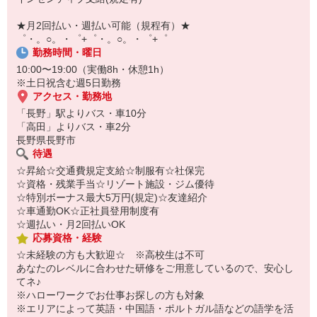
【スマホ面接実施中】
￣￣￣￣￣￣￣￣￣
★月2回払い・週払い可能（規程有）★
自宅に居ながらスマホでカンタン面接OK！
゜・。○。・゜+゜・。○。・゜+゜
オンライン面談なのでスピード対応。
勤務時間・曜日
10:00〜19:00（実働8h・休憩1h）
※土日祝含む週5日勤務
アクセス・勤務地
「長野」駅よりバス・車10分
「高田」よりバス・車2分
長野県長野市
待遇
☆昇給☆交通費規定支給☆制服有☆社保完
☆資格・残業手当☆リゾート施設・ジム優待
☆特別ボーナス最大5万円(規定)☆友達紹介
☆車通勤OK☆正社員登用制度有
☆週払い・月2回払いOK
応募資格・経験
☆未経験の方も大歓迎☆ ※高校生は不可
あなたのレベルに合わせた研修をご用意しているので、安心し
てネ♪
※ハローワークでお仕事お探しの方も対象
※エリアによって英語・中国語・ポルトガル語などの語学を活