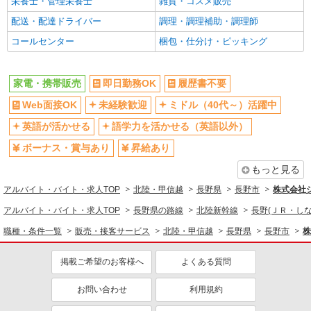
栄養士・管理栄養士
雑貨・コスメ販売
配送・配達ドライバー
調理・調理補助・調理師
コールセンター
梱包・仕分け・ピッキング
家電・携帯販売
即日勤務OK
履歴書不要
Web面接OK
未経験歓迎
ミドル（40代～）活躍中
英語が活かせる
語学力を活かせる（英語以外）
ボーナス・賞与あり
昇給あり
もっと見る
アルバイト・バイト・求人TOP
北陸・甲信越
長野県
長野市
株式会社
アルバイト・バイト・求人TOP
長野県の路線
北陸新幹線
長野(ＪＲ・しな
職種・条件一覧
販売・接客サービス
北陸・甲信越
長野県
長野市
株
掲載ご希望のお客様へ
よくある質問
お問い合わせ
利用規約