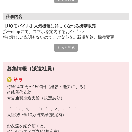
大手キャリアの店舗勤務なので安心・安定！
一度身に着けた知識は、
ずっと先まで役に立ちます！
仕事内容
【UQモバイル】人気機種に詳しくなれる携帯販売
丁寧な研修もあるので、
携帯shopにて、スマホを案内するおシゴト♪
みなさんから働きやすいと好評です♪
特に難しい説明もないので、ご安心を。新規契約、機種変更、
最新アプリ事情やお得なプラン、
各種料金プランのご相談対応・ご提案などをお願いします。
スマホの裏ワザを学べるチャンス♪
もっと見る
初めての方でも安心♪
【選べるお仕事いろいろ】
あなた専属のコーディネーターが親切・丁寧にフォローするので、
￣￣￣￣￣￣￣￣￣￣￣
満足度◎
▼オフィスワーク
募集情報（派遣社員）
事務、経理、データ入力、コールセンター、受付
■携帯やインターネット販売業務
▼工場・製造・軽作業系
給与
docomo(ドコモ)/au(エーユー)・KDDI/softbank(ソフトバンク)など
機械/食品製造・梱包・仕分け・加工・組立・検査
時給1400円〜1500円（経験・能力による）
の大手キャリアから
▼美容系
※残業代支給
ワイモバイル(Y!mobille)、楽天モバイル、UQなど格安スマホまで幅
眉毛サロンのアイブロウ・ネイリスト・エステ
★交通費別途支給（規定あり）
広く紹介可能♪
▼営業・販売
人気のApple（アップル）店舗もございます！
法人営業・アパレル販売・個別指導塾・人材紹介
゜+゜・。○。・゜+゜・。○。・゜+゜
▼人気案件も多数♪
入社祝い金10万円支給(規定有)
短期・期間限定・オープニング・官公庁案件
上場/優良/大手企業など
お友達を紹介頂くと,
インセンティブ支給(規定有)