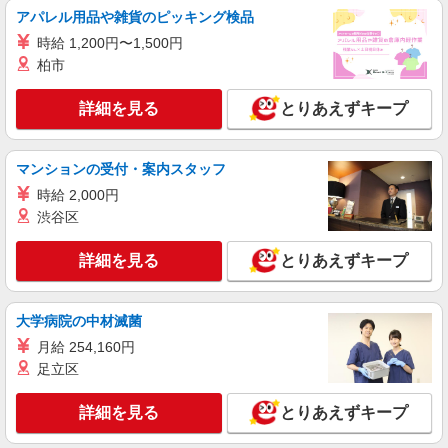
アパレル用品や雑貨のピッキング検品
株式会社シエロ
スマホ携帯販売【ドコモ】
時給 1,200円〜1,500円
柏市
時給1600円〜1700円（経験・能力による） ※
残業代支給 ★交通費別途支給（規定あり） ゜
+゜・。○。・゜+゜・。○。・゜+゜ 入社祝い金10
詳細を見る
長野県長野市の家電量販店
とりあえずキープ
万円支給(規定有) お友達を紹介頂くと, インセンテ
ィブ支給(規定有) ★月2回払い・週払い可能（規程
詳細を見る
キープ
有）★ ゜・。○。・゜+゜・。○。・゜+゜
マンションの受付・案内スタッフ
時給 2,000円
派遣社員
渋谷区
株式会社シエロ
【ソフトバンク】の店舗スタッフ
詳細を見る
とりあえずキープ
時給1500円〜1800円（経験・能力による） ※
残業代支給 ★交通費別途支給（規定あり） ゜
+゜・。○。・゜+゜・。○。・゜+゜ 入社祝い金10
長野県長野市のsoftbankショップ
万円支給(規定有) お友達を紹介頂くと, インセンテ
大学病院の中材滅菌
ィブ支給(規定有) ★月2回払い・週払い可能（規程
月給 254,160円
詳細を見る
キープ
有）★ ゜・。○。・゜+゜・。○。・゜+゜
足立区
紹介予定派遣
詳細を見る
とりあえずキープ
株式会社シエロ
【au】の携帯販売スタッフ