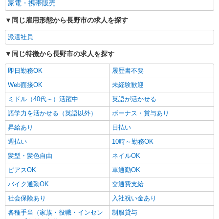
家電・携帯販売
残業代支給 ★交通費別途支給（規定あり） ゜
+゜・。○。・゜+゜・。○。・゜+゜ 入社祝い金10
長野県長野市のsoftbankショップ
同じ雇用形態から長野市の求人を探す
万円支給(規定有) お友達を紹介頂くと, インセンテ
ィブ支給(規定有) ★月2回払い・週払い可能（規程
派遣社員
詳細を見る
キープ
有）★ ゜・。○。・゜+゜・。○。・゜+゜
同じ特徴から長野市の求人を探す
即日勤務OK
履歴書不要
Web面接OK
未経験歓迎
ミドル（40代～）活躍中
英語が活かせる
語学力を活かせる（英語以外）
ボーナス・賞与あり
昇給あり
日払い
週払い
10時～勤務OK
髪型・髪色自由
ネイルOK
ピアスOK
車通勤OK
バイク通勤OK
交通費支給
社会保険あり
入社祝い金あり
各種手当（家族・役職・インセン
制服貸与