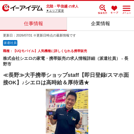
北陸・甲信越
の求人
▼エリア変更
仕事情報
企業情報
更新日：2026/07/31 ※更新日時点の最新情報です
派遣社員
職種：【UQモバイル】人気機種に詳しくなれる携帯販売
株式会社シエロの家電・携帯販売の求人情報詳細（派遣社員） - 長
野市
≪長野≫大手携帯ショップstaff【即日登録/スマホ面
接OK】♪シエロは高時給＆厚待遇★