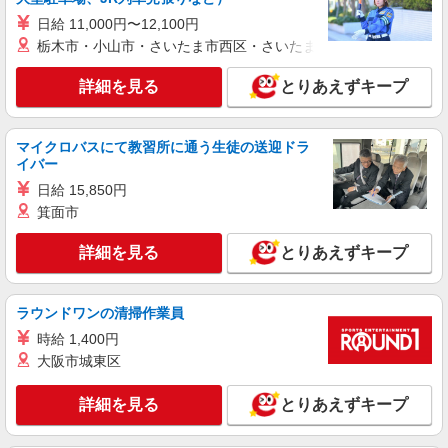
日給 11,000円〜12,100円
派遣社員
栃木市・小山市・さいたま市西区・さいたま市岩槻区・久喜市・
株式会社シエロ
詳細を見る
【ドコモ】の店舗スタッフ
とりあえずキープ
時給1500円〜 ※残業代支給 ★交通費別途支給
（規定あり） ゜+゜・。○。・゜+゜・。○。・゜
マイクロバスにて教習所に通う生徒の送迎ドラ
+゜ 入社祝い金10万円支給(規定有) お友達を紹介
長野県長野市のdocomoショップ
イバー
頂くと, インセンティブ支給(規定有) ★月2回払
い・週払い可能（規程有）★ ゜・。○。・゜
日給 15,850円
詳細を見る
キープ
+゜・。○。・゜+゜
箕面市
派遣社員
詳細を見る
とりあえずキープ
株式会社シエロ
人気機種に詳しくなれる携帯販売【docomo】
時給1700円〜1800円（経験・能力による） ※
ラウンドワンの清掃作業員
残業代支給 ★交通費別途支給（規定あり） ゜
時給 1,400円
+゜・。○。・゜+゜・。○。・゜+゜ 入社祝い金10
長野県長野市の家電量販店
大阪市城東区
万円支給(規定有) お友達を紹介頂くと, インセンテ
ィブ支給(規定有) ★月2回払い・週払い可能（規程
詳細を見る
キープ
有）★ ゜・。○。・゜+゜・。○。・゜+゜
詳細を見る
とりあえずキープ
紹介予定派遣