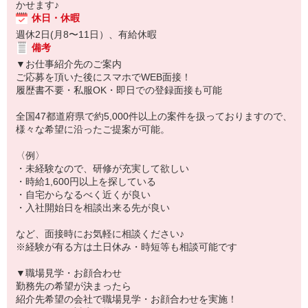
かせます♪
休日・休暇
週休2日(月8〜11日）、有給休暇
備考
▼お仕事紹介先のご案内
ご応募を頂いた後にスマホでWEB面接！
履歴書不要・私服OK・即日での登録面接も可能
全国47都道府県で約5,000件以上の案件を扱っておりますので、
様々な希望に沿ったご提案が可能。
〈例〉
・未経験なので、研修が充実して欲しい
・時給1,600円以上を探している
・自宅からなるべく近くが良い
・入社開始日を相談出来る先が良い
など、面接時にお気軽に相談ください♪
※経験が有る方は土日休み・時短等も相談可能です
▼職場見学・お顔合わせ
勤務先の希望が決まったら
紹介先希望の会社で職場見学・お顔合わせを実施！