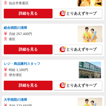
長野県長野市のsoftbankショップ
仙台市青葉区
万円支給(規定有) お友達を紹介頂くと, インセンテ
ィブ支給(規定有) ★月2回払い・週払い可能（規程
詳細を見る
キープ
有）★ ゜・。○。・゜+゜・。○。・゜+゜
詳細を見る
とりあえずキープ
紹介予定派遣
総合病院の清掃
株式会社シエロ
【UQモバイル】の携帯販売スタッフ
月給 257,400円
港区
時給1400円〜1500円（経験・能力による） ※
残業代支給 ★交通費別途支給（規定あり） ゜
+゜・。○。・゜+゜・。○。・゜+゜ 入社祝い金10
詳細を見る
長野県長野市の商業施設
とりあえずキープ
万円支給(規定有) お友達を紹介頂くと, インセンテ
ィブ支給(規定有) ★月2回払い・週払い可能（規程
詳細を見る
キープ
有）★ ゜・。○。・゜+゜・。○。・゜+゜
レジ・商品陳列スタッフ
時給 1,180円
派遣社員
堺市堺区
株式会社シエロ
【docomo】人気機種に詳しくなれる携帯販売
詳細を見る
とりあえずキープ
時給1500円〜 ※残業代支給 ★交通費別途支給
（規定あり） ゜+゜・。○。・゜+゜・。○。・゜
+゜ 入社祝い金10万円支給(規定有) お友達を紹介
長野県長野市のdocomoショップ
頂くと, インセンティブ支給(規定有) ★月2回払
大学病院の清掃
い・週払い可能（規程有）★ ゜・。○。・゜
月給 273,650円