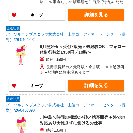
駅 ≪車通勤可≫ 駐車場をご自身で手配いただけ
れば、お車も通勤OK
詳細を見る
キープ
派遣社員
パーソルテンプスタッフ株式会社 上信コーディネートセンター（長
野）/26-0464292
9月開始★＜受付×販売＞未経験OK！フォロー
体制◎時給1350円／10時〜
時給1350円
長野県長野市／最寄駅：今井駅 ≪車通勤可
≫ ■敷地内に駐車場あります
詳細を見る
キープ
派遣社員
パーソルテンプスタッフ株式会社 上信コーディネートセンター（長
野）/26-0456390
川中島＼時間の相談OK◎／携帯販売＋外での
対応あり★飽きずに働けるお仕事
時給1350円