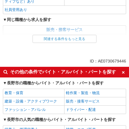
ティブなど）あり
社員登用あり
同じ職種から求人を探す
販売・接客サービス
家電・携帯販売
関連する条件をもっと見る
同じ特徴から求人を探す
未経験歓迎
ミドル（40代～）活躍中
ID：AE0730679446
英語が活かせる
ボーナス・賞与あり
その他の条件でバイト・アルバイト・パートを探す
日払い
車通勤OK
長野市の職種からバイト・アルバイト・パートを探す
交通費支給
社会保険あり
社員登用あり
教育・保育
軽作業・製造・物流
建築・設備・アクティブワーク
販売・接客サービス
ファッション・アパレル
ドライバー・配達
長野市の人気の職種からバイト・アルバイト・パートを探す