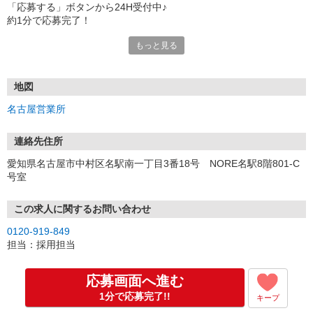
「応募する」ボタンから24H受付中♪
約1分で応募完了！
もっと見る
■電話応募の場合
電話応募も歓迎！（受付:10:00〜20:00）
土日祝も受付中♪
地図
【選考フロー】
名古屋営業所
①応募から3営業日を目安に、メールorお電話でご連絡します。
②面接日時を決定！「0120」から始まる電話番号からご連絡します
★スマホでWEB面接（LINEなど）・出張面接・事務所面接と選べま
連絡先住所
す
愛知県名古屋市中村区名駅南一丁目3番18号 NORE名駅8階801-C
③面接実施（履歴書不要）
号室
④勤務開始（スタート日は応相談）
※ご希望があれば、職場見学の調整もOKです！
この求人に関するお問い合わせ
お気軽にご応募ください♪
0120-919-849
担当：採用担当
応募画面へ進む
1分で応募完了!!
キープ