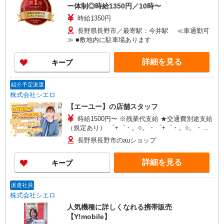
ー体制◎時給1350円／10時〜
時給1350円
長野県長野市／最寄駅：今井駅 ≪車通勤可
≫ ■敷地内に駐車場あります
詳細を見る
キープ
紹介予定派遣
株式会社シエロ
【エーユー】の店舗スタッフ
時給1500円〜 ※残業代支給 ★交通費別途支給
（規定あり） ゜+゜・。○。・゜+゜・。○。・゜
+゜ 入社祝い金10万円支給(規定有) お友達を紹介
長野県長野市のauショップ
頂くと, インセンティブ支給(規定有) ★月2回払
い・週払い可能（規程有）★ ゜・。○。・゜
詳細を見る
キープ
+゜・。○。・゜+゜
派遣社員
株式会社シエロ
人気機種に詳しくなれる携帯販売
【Y!mobile】