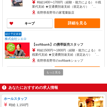
時給1400〜1700円（経験・能力による） ※残
業代支給 ★交通費別途支給（規定あり） ゜
+゜・。○。・゜+゜・。○。・゜+゜ 入社祝い金10
長野県長野市の家電量販店
万円支給(規定有) お友達を紹介頂くと, インセンテ
ィブ支給(規定有) ★月2回払い・週払い可能（規程
詳細を見る
キープ
有）★ ゜・。○。・゜+゜・。○。・゜+゜
紹介予定派遣
株式会社シエロ
【softbank】の携帯販売スタッフ
時給1500円〜1800円（経験・能力による） ※
残業代支給 ★交通費別途支給（規定あり） ゜
+゜・。○。・゜+゜・。○。・゜+゜ 入社祝い金10
長野県長野市のsoftbankショップ
万円支給(規定有) お友達を紹介頂くと, インセンテ
ィブ支給(規定有) ★月2回払い・週払い可能（規程
詳細を見る
キープ
有）★ ゜・。○。・゜+゜・。○。・゜+゜
もっと見る
紹介予定派遣
株式会社シエロ
あなたにおすすめの求人情報
【ソフトバンク】の店舗スタッフ
時給1500円〜1800円（経験・能力による） ※
ホールスタッフ
残業代支給 ★交通費別途支給（規定あり） ゜
時給 1,150円
+゜・。○。・゜+゜・。○。・゜+゜ 入社祝い金10