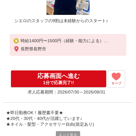
シエロのスタッフの9割は未経験からのスタート♪
時給1400円〜1500円（経験・能力による）
※残業代支給
長野県長野市
★交通費別途支給（規定あり）
゜+゜・。○。・゜+゜・。○。・゜+゜
入社祝い金10万円支給(規定有)
応募画面へ進む
お友達を紹介頂くと,
1分で応募完了!!
キープ
インセンティブ支給(規定有)
求人応募期間：2026/07/30～2026/08/31
★月2回払い・週払い可能（規程有）★
゜・。○。・゜+゜・。○。・゜+゜
★即日勤務OK！履歴書不要★
★20代・30代・40代が活躍しています♪
★ネイル・髪型・アクセサリー自由(規定あり)
もっと見る
シエロのスタッフは9割が未経験スタート。