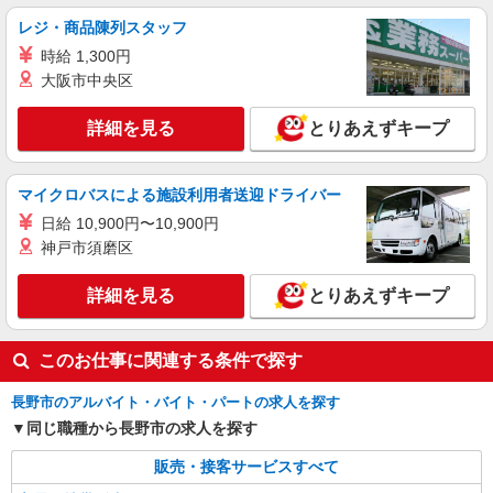
時給1500円〜 ※残業代支給 ★交通費別途支給
レジ・商品陳列スタッフ
（規定あり） ゜+゜・。○。・゜+゜・。○。・゜
時給 1,300円
+゜ 入社祝い金10万円支給(規定有) お友達を紹介
長野県長野市のauショップ
大阪市中央区
頂くと, インセンティブ支給(規定有) ★月2回払
い・週払い可能（規程有）★ ゜・。○。・゜
詳細を見る
キープ
+゜・。○。・゜+゜
詳細を見る
とりあえずキープ
紹介予定派遣
株式会社シエロ
マイクロバスによる施設利用者送迎ドライバー
【UQモバイル】人気機種に詳しくなれる携帯
日給 10,900円〜10,900円
販売
神戸市須磨区
時給1400円〜1500円（経験・能力による） ※
残業代支給 ★交通費別途支給（規定あり） ゜
詳細を見る
とりあえずキープ
+゜・。○。・゜+゜・。○。・゜+゜ 入社祝い金10
長野県長野市
万円支給(規定有) お友達を紹介頂くと, インセンテ
ィブ支給(規定有) ★月2回払い・週払い可能（規程
詳細を見る
このお仕事に関連する条件で探す
キープ
有）★ ゜・。○。・゜+゜・。○。・゜+゜
長野市のアルバイト・バイト・パートの求人を探す
紹介予定派遣
同じ職種から長野市の求人を探す
株式会社シエロ
【softbank】の携帯販売スタッフ
販売・接客サービスすべて
時給1500円〜1800円（経験・能力による） ※