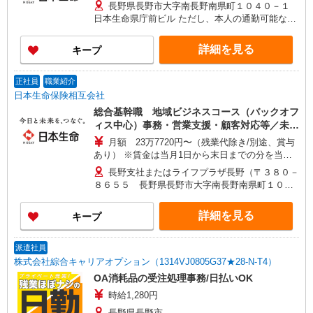
長野県長野市大字南長野南県町１０４０－１
日本生命県庁前ビル ただし、本人の通勤可能な範
囲内で就業場所の変更を行うことがあります
詳細を見る
キープ
正社員
職業紹介
日本生命保険相互会社
総合基幹職 地域ビジネスコース（バックオフ
ィス中心）事務・営業支援・顧客対応等／未経
験可！
月額 23万7720円〜（残業代除き/別途、賞与
あり） ※賃金は当月1日から末日までの分を当月
20日支払（時間外勤務手当等については当月1日か
長野支社またはライフプラザ長野（〒３８０－
ら末日までの分を翌月20日に支払） 想定年収
８６５５ 長野県長野市大字南長野南県町１０４
420万〜440万 ※時間外勤務手当(法定内20時間・
０－１ 日本生命県庁前ビル４Ｆ） ※ただし、採
法定外0時間*想定)を含むモデル年収 *毎営業日
用時の居住地から通勤可能な範囲内で、上記以外
詳細を見る
キープ
9:00〜18:00勤務する場合の残業時間のイメージ
の事業所に初期配属・異動となる可能性がありま
※賞与は支給対象期間を通じて勤務した場合の想
す。
定額 ※入社時の年収は、選考を通じて決定 ※入社
派遣社員
後の昇給額は、昇格・職務成果等の状況に応じて
株式会社綜合キャリアオプション（1314VJ0805G37★28-N-T4）
変動 ※将来的なステップアップにより、記載金額
OA消耗品の受注処理事務/日払いOK
以上の昇給も可能
時給1,280円
長野県長野市