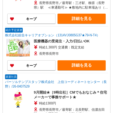
長野県長野市／最寄駅：三才駅、柳原（長野
県）駅 ≪車通勤可≫ ★敷地内に駐車場あり（無
料）
詳細を見る
キープ
紹介予定派遣
株式会社綜合キャリアオプション（1314VJ0805G37★79-N-T4）
医療機器の受発注・入力/日払いOK
時給1,300円 交通費：既定支給
長野県長野市
詳細を見る
キープ
派遣社員
パーソルテンプスタッフ株式会社 上信コーディネートセンター（長
野）/26-0407529
9月開始★［9時出社］CMでもおなじみ＊住宅
メーカーで事務サポート★
時給1300円
長野県長野市／最寄駅：北長野駅、信濃吉田