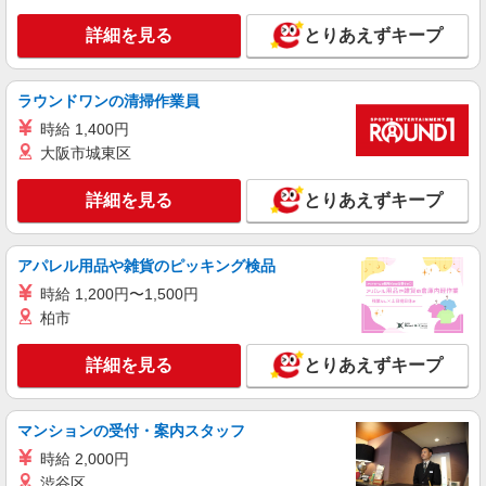
詳細を見る
キープ
詳細を見る
とりあえずキープ
派遣社員
パーソルテンプスタッフ株式会社 上信コーディネートセンター（長
野）/26-0624474
ラウンドワンの清掃作業員
＼SNSの管理もあり／医療機関でのオフィスワ
時給 1,400円
ーク
大阪市城東区
時給1270円
長野県長野市／最寄駅：今井駅、篠ノ井駅
詳細を見る
とりあえずキープ
≪車通勤可≫ ■無料駐車場あり
詳細を見る
キープ
アパレル用品や雑貨のピッキング検品
時給 1,200円〜1,500円
派遣社員
柏市
パーソルテンプスタッフ株式会社 上信コーディネートセンター（長
野）/26-0605380
詳細を見る
とりあえずキープ
未経験からチャレンジOK！大手損保会社でも
サポート事務
時給1350円
マンションの受付・案内スタッフ
長野県長野市／最寄駅：長野駅 バス停：長
時給 2,000円
野ターミナル（徒歩5分）/山王小学校（徒歩2
渋谷区