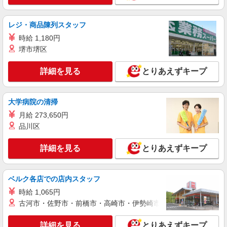
キープ
派遣社員
レジ・商品陳列スタッフ
株式会社綜合キャリアオプション（1314VJ0805G37★49-N-T4）
時給 1,180円
不動産事務の入力・対応/日払いOK
堺市堺区
時給1,200円 交通費：既定支給
長野県長野市
詳細を見る
とりあえずキープ
詳細を見る
キープ
大学病院の清掃
月給 273,650円
派遣社員
品川区
パーソルテンプスタッフ株式会社 上信コーディネートセンター（長
野）/26-0553997
◆長野市南部◆［ムリなく働く週4日◎］決ま
詳細を見る
とりあえずキープ
った流れでコツコツ♪事務サポ
時給1270円
ベルク各店での店内スタッフ
長野県長野市／最寄駅：長野駅 ≪車通勤可
≫ ■無料駐車場あります
時給 1,065円
古河市・佐野市・前橋市・高崎市・伊勢崎市・太田市・館林市・
詳細を見る
キープ
詳細を見る
とりあえずキープ