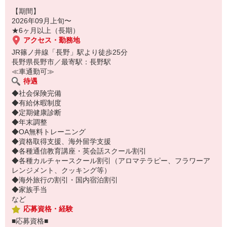
【期間】
2026年09月上旬〜
★6ヶ月以上（長期）
アクセス・勤務地
JR篠ノ井線「長野」駅より徒歩25分
長野県長野市／最寄駅：長野駅
≪車通勤可≫
待遇
◆社会保険完備
◆有給休暇制度
◆定期健康診断
◆年末調整
◆OA無料トレーニング
◆資格取得支援、海外留学支援
◆各種通信教育講座・英会話スクール割引
◆各種カルチャースクール割引（アロマテラピー、フラワーア
レンジメント、クッキング等）
◆海外旅行の割引・国内宿泊割引
◆家族手当
など
応募資格・経験
■応募資格■