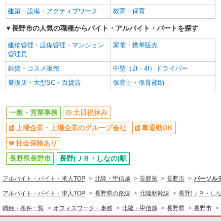
建築・設備・アクティブワーク
教育・保育
長野市の人気の職種からバイト・アルバイト・パートを探す
建物管理・設備管理・マンション
家電・携帯販売
管理員
雑貨・コスメ販売
中型（2t・4t）ドライバー
量販店・大型SC・百貨店
保育士・保育補助
一般・営業事務
土日祝休み
上場企業・上場企業のグループ会社
車通勤OK
社会保険あり
長野県長野市
長野(ＪＲ・しなの)駅
アルバイト・バイト・求人TOP
北陸・甲信越
長野県
長野市
パーソルテ
アルバイト・バイト・求人TOP
長野県の路線
北陸新幹線
長野(ＪＲ・しな
職種・条件一覧
オフィスワーク・事務
北陸・甲信越
長野県
長野市