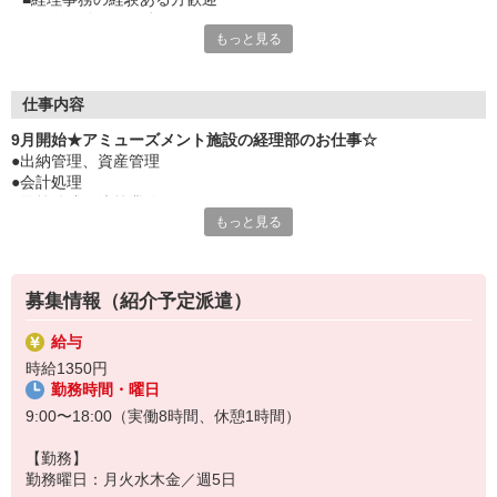
■経験を活かして働こう
もっと見る
■安定・長期で働ける紹介予定派遣
■明るい方が多い職場
仕事内容
9月開始★アミューズメント施設の経理部のお仕事☆
●出納管理、資産管理
●会計処理
●予算編成、決算業務
もっと見る
●帳票管理
募集情報（紹介予定派遣）
給与
時給1350円
勤務時間・曜日
9:00〜18:00（実働8時間、休憩1時間）
【勤務】
勤務曜日：月火水木金／週5日