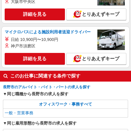
大阪市中央区
詳細を見る
キープ
詳細を見る
とりあえずキープ
派遣社員
パーソルテンプスタッフ株式会社 上信コーディネートセンター（長
マイクロバスによる施設利用者送迎ドライバー
野）/26-0618690
日給 10,900円〜10,900円
9月開始★南高田で営業事務のお仕事♪
神戸市須磨区
時給1300円〜1350円（経験・能力による）
長野県長野市／最寄駅：長野駅 無料駐車場
詳細を見る
とりあえずキープ
有。徒歩2分位 ≪車通勤可≫ 敷地外に無料駐車
場有
詳細を見る
このお仕事に関連する条件で探す
キープ
長野市のアルバイト・バイト・パートの求人を探す
同じ職種から長野市の求人を探す
オフィスワーク・事務すべて
一般・営業事務
同じ雇用形態から長野市の求人を探す