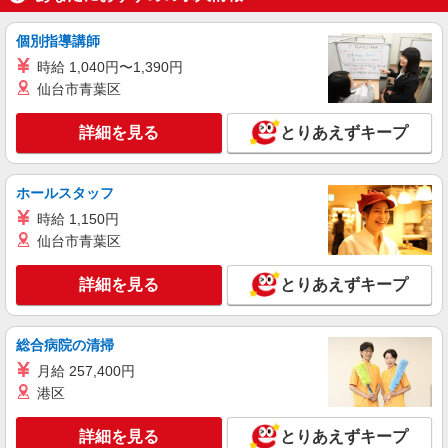
派遣社員
パーソルテンプスタッフ株式会社 上信コーディネートセンター（長
個別指導講師
野）/26-0608842
時給 1,040円〜1,390円
《受付＆事務》マニュアルがあるので安心
仙台市青葉区
START♪
時給1300円
詳細を見る
とりあえずキープ
長野県長野市／最寄駅：長野駅 ≪車通勤可
≫ 敷地内に無料駐車場有★
ホールスタッフ
詳細を見る
キープ
時給 1,150円
仙台市青葉区
派遣社員
パーソルテンプスタッフ株式会社 上信コーディネートセンター（長
詳細を見る
とりあえずキープ
野）/26-0404283
［長野市西尾張部］有名＊ハウスメーカーで部
門内アシスタント事務♪
総合病院の清掃
時給1300円
月給 257,400円
長野県長野市／最寄駅：北長野駅、信濃吉田
港区
駅 ≪車通勤可≫ ※無料駐車場あり
詳細を見る
とりあえずキープ
詳細を見る