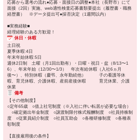
応募から選考の流れ●応募・面接日の調整●本社（長野市）にて
面接（2回）実施、web適性検査応募書類要提出（履歴書・職務
経歴書） ※データ提出可●採否決定（1週間以内）
■実務経験■
経理経験のある方歓迎！
休日・休暇
土日祝
夏季休暇:4日
年末年始休暇:5日
週休2日制 土曜（月1回出勤有）・日曜・祝日・盆（8/13〜1
6）、年末年始（12/30〜1/3） 年次有給休暇（入社6ヵ月
後〜）、特別休暇（慶弔、永年勤続他） 子の看護等休
暇、育児休暇、介護休暇、産前産後休暇 育児休業、介護
休業
備考
【その他制度】
○定年65歳 ○借上社宅制度（※入社に伴い転居が必要な場合）
○確定拠出年金制度 ○譲渡制限付株式報酬制度 ○社員持株制
度 ○従業員紹介制度 ○社員互助会 ○各種研修制度 ○各種表
彰制度
【直接雇用後の条件】