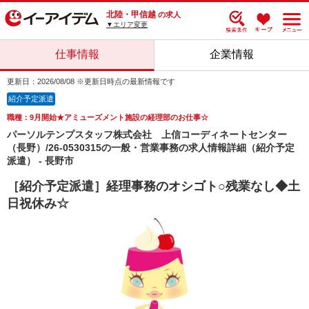
北陸・甲信越
の求人
▼エリア変更
仕事情報
企業情報
更新日：2026/08/08 ※更新日時点の最新情報です
紹介予定派遣
職種：9月開始★アミューズメント施設の経理部のお仕事☆
パーソルテンプスタッフ株式会社 上信コーディネートセンター
（長野）/26-0530315の一般・営業事務の求人情報詳細（紹介予定
派遣） - 長野市
［紹介予定派遣］経理事務のオシゴト○残業なし◆土
日祝休み☆