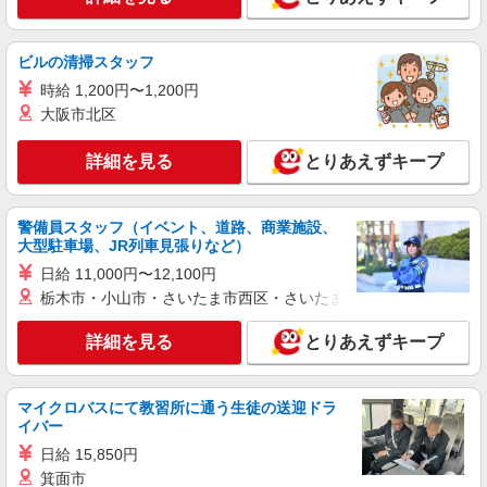
派遣社員
パーソルテンプスタッフ株式会社 上信コーディネートセンター（長
ビルの清掃スタッフ
野）/26-0596065
9月開始★［経験者歓迎！高時給1400円☆］土
時給 1,200円〜1,200円
日祝休み◎医療事務のお仕事◎
大阪市北区
時給1400円
詳細を見る
とりあえずキープ
長野県長野市／最寄駅：安茂里駅、長野駅
≪車通勤可≫ ■ご自身で駐車場をご用意いただけ
れば車通勤もOK
警備員スタッフ（イベント、道路、商業施設、
詳細を見る
キープ
大型駐車場、JR列車見張りなど）
日給 11,000円〜12,100円
紹介予定派遣
栃木市・小山市・さいたま市西区・さいたま市岩槻区・久喜市・
パーソルテンプスタッフ株式会社 上信コーディネートセンター（長
野）/26-0556037
詳細を見る
とりあえずキープ
9月開始★［車好きの方必見！］輸入車販売会
社での受付＠長野市
時給1500円
マイクロバスにて教習所に通う生徒の送迎ドラ
長野県長野市／最寄駅：長野駅 ≪車通勤可
イバー
≫
日給 15,850円
箕面市