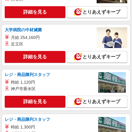
分） ≪車通勤可≫ ご自身で駐車場を手配いただ
ければ車通勤もOK！
詳細を見る
キープ
詳細を見る
とりあえずキープ
派遣社員
パーソルテンプスタッフ株式会社 上信コーディネートセンター（長
大学病院の中材滅菌
野）/26-0563685
月給 254,160円
長野駅前！ジムのお仕事♪高時給1350円★未経
足立区
験カンゲイ↑
時給1350円
詳細を見る
とりあえずキープ
長野県長野市／最寄駅：長野駅
詳細を見る
キープ
レジ・商品陳列スタッフ
時給 1,120円
派遣社員
神戸市垂水区
パーソルテンプスタッフ株式会社 上信コーディネートセンター（長
野）/26-0531056
詳細を見る
とりあえずキープ
9月開始★30代活躍中★営業事務のお仕事＠長
野市高田
時給1300円
レジ・商品陳列スタッフ
長野県長野市／最寄駅：長野駅 ≪車通勤可
時給 1,300円
≫ 敷地内 無料駐車場有