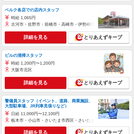
派遣社員
パーソルテンプスタッフ株式会社 上信コーディネートセンター（長
ベルク各店での店内スタッフ
野）/26-0599158
時給 1,065円
指示通りでOK！大手メーカーでのコツコツル
古河市・佐野市・前橋市・高崎市・伊勢崎市・太田市・館林市・
ーティンワーク＠川中島
時給1450円
詳細を見る
とりあえずキープ
長野県長野市／最寄駅：川中島駅、今井駅
≪車通勤可≫ 周辺駐車場をご案内いたします
ビルの清掃スタッフ
詳細を見る
キープ
時給 1,200円〜1,200円
大阪市北区
派遣社員
パーソルテンプスタッフ株式会社 上信コーディネートセンター（長
詳細を見る
とりあえずキープ
野）/26-0566511
［安定×長期］ベンリな平日休み♪事務のオシ
ゴト
警備員スタッフ（イベント、道路、商業施設、
大型駐車場、JR列車見張りなど）
時給1300円
日給 11,000円〜12,100円
長野県長野市／最寄駅：北長野駅、信濃吉田
駅 ≪車通勤可≫
栃木市・小山市・さいたま市西区・さいたま市岩槻区・久喜市・
詳細を見る
詳細を見る
とりあえずキープ
キープ