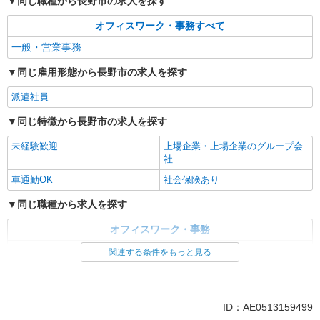
同じ職種から長野市の求人を探す
詳細を見る
キープ
オフィスワーク・事務すべて
一般・営業事務
同じ雇用形態から長野市の求人を探す
派遣社員
同じ特徴から長野市の求人を探す
未経験歓迎
上場企業・上場企業のグループ会
社
車通勤OK
社会保険あり
同じ職種から求人を探す
オフィスワーク・事務
一般・営業事務
関連する条件をもっと見る
同じ特徴から求人を探す
未経験歓迎
上場企業・上場企業のグループ会
ID：AE0513159499
社