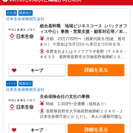
正社員
職業紹介
日本生命保険相互会社
総合基幹職 地域ビジネスコース（バックオフ
ィス中心）事務・営業支援・顧客対応等／未経
験可！
月額 23万7720円〜（残業代除き/別途、賞与
あり） ※賃金は当月1日から末日までの分を当月
20日支払（時間外勤務手当等については当月1日か
長野支社またはライフプラザ長野（〒３８０－
ら末日までの分を翌月20日に支払） 想定年収
８６５５ 長野県長野市大字南長野南県町１０４
420万〜440万 ※時間外勤務手当(法定内20時間・
０－１ 日本生命県庁前ビル４Ｆ） ※ただし、採
法定外0時間*想定)を含むモデル年収 *毎営業日
用時の居住地から通勤可能な範囲内で、上記以外
詳細を見る
キープ
9:00〜18:00勤務する場合の残業時間のイメージ
の事業所に初期配属・異動となる可能性がありま
※賞与は支給対象期間を通じて勤務した場合の想
す。
定額 ※入社時の年収は、選考を通じて決定 ※入社
パート
職業紹介
後の昇給額は、昇格・職務成果等の状況に応じて
日本生命保険相互会社
変動 ※将来的なステップアップにより、記載金額
生命保険会社の支社の事務
以上の昇給も可能
時給 1,310円+交通費（規程あり）
長野県長野市大字南長野南県町１０４０－１
日本生命県庁前ビル ただし、本人の通勤可能な範
囲内で就業場所の変更を行うことがあります
詳細を見る
キープ