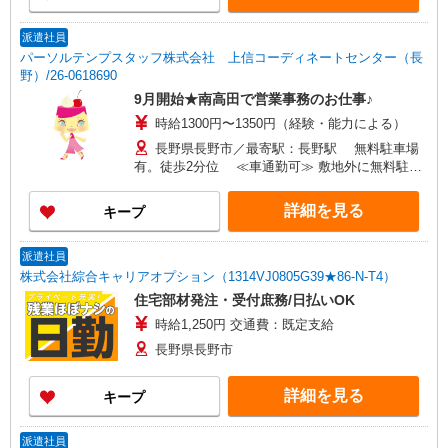
派遣社員
パーソルテンプスタッフ株式会社 上信コーディネートセンター（長
野）/26-0618690
9月開始★南高田で営業事務のお仕事♪
時給1300円〜1350円（経験・能力による）
長野県長野市／最寄駅：長野駅 無料駐車場
有。徒歩2分位 ≪車通勤可≫ 敷地外に無料駐車
場有
詳細を見る
キープ
派遣社員
株式会社綜合キャリアオプション（1314VJ0805G39★86-N-T4）
住宅部材発注・受付庶務/日払いOK
時給1,250円 交通費：既定支給
長野県長野市
詳細を見る
キープ
派遣社員