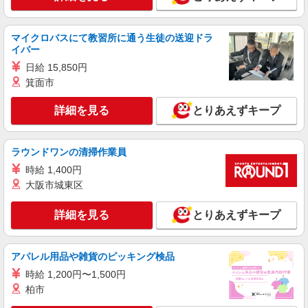
派遣社員
マイクロバスにて教習所に通う生徒の送迎ドラ
パーソルテンプスタッフ株式会社 上信コーディネートセンター（長
イバー
野）/26-0570778
日給 15,850円
［金融窓口・未経験OK］時給1360円〜★土日
箕面市
祝休み♪＠長野市
時給1360円
詳細を見る
とりあえずキープ
長野県長野市／最寄駅：権堂駅、長野駅 ≪
車通勤可≫
ラウンドワンの清掃作業員
詳細を見る
キープ
時給 1,400円
大阪市城東区
派遣社員
パーソルテンプスタッフ株式会社 上信コーディネートセンター（長
詳細を見る
とりあえずキープ
野）/26-0586651
未経験からスタートOK！経理事務のお仕事♪
時給1250円 ■残業含む月収例（5〜10時間）：
アパレル用品や雑貨のピッキング検品
193,750〜200,000円
時給 1,200円〜1,500円
長野県長野市／最寄駅：長野駅 ≪車通勤可
柏市
≫ ■ご自身で準備頂ければマイカー通勤もOKで
す！