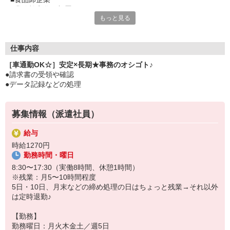
■業務効率化の部署
もっと見る
■タイパ重視で働きたい方にもおすすめ
■請求書の処理メイン
■コツコツ集中してお仕事
■制服あるので朝もラクなが〜く安定就業めざせる
仕事内容
■残業は決まった日に
［車通勤OK☆］安定×長期★事務のオシゴト♪
●請求書の受領や確認
●データ記録などの処理
募集情報（派遣社員）
給与
時給1270円
勤務時間・曜日
8:30〜17:30（実働8時間、休憩1時間）
※残業：月5〜10時間程度
5日・10日、月末などの締め処理の日はちょっと残業→それ以外
は定時退勤♪
【勤務】
勤務曜日：月火木金土／週5日