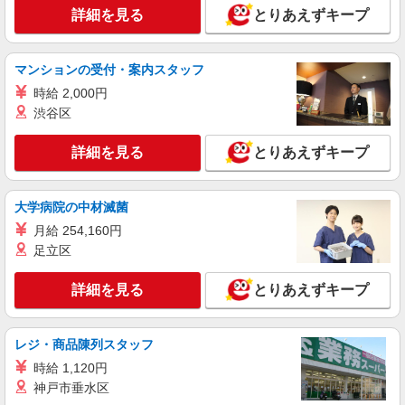
詳細を見る
とりあえずキープ
詳細を見る
キープ
派遣社員
マンションの受付・案内スタッフ
株式会社綜合キャリアオプション（1314VJ0805G39★85-N-T4）
時給 2,000円
水道の検針・入力/日払いOK
渋谷区
時給1,300円 交通費：既定支給
長野県長野市
詳細を見る
とりあえずキープ
詳細を見る
キープ
大学病院の中材滅菌
派遣社員
月給 254,160円
パーソルテンプスタッフ株式会社 上信コーディネートセンター（長
足立区
野）/26-0505281
権堂駅チカ★ジムのお仕事♪
詳細を見る
とりあえずキープ
時給1450円〜1500円（経験・能力による）
長野県長野市／最寄駅：権堂駅、市役所前（長
レジ・商品陳列スタッフ
野県）駅 ≪車通勤可≫
時給 1,120円
詳細を見る
キープ
神戸市垂水区