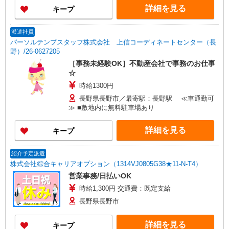
詳細を見る
キープ
派遣社員
パーソルテンプスタッフ株式会社 上信コーディネートセンター（長
野）/26-0627205
［事務未経験OK］不動産会社で事務のお仕事
☆
時給1300円
長野県長野市／最寄駅：長野駅 ≪車通勤可
≫ ■敷地内に無料駐車場あり
詳細を見る
キープ
紹介予定派遣
株式会社綜合キャリアオプション（1314VJ0805G38★11-N-T4）
営業事務/日払いOK
時給1,300円 交通費：既定支給
長野県長野市
詳細を見る
キープ