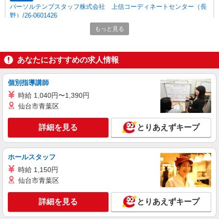
パーソルテンプスタッフ株式会社 上信コーディネートセンター（長
野）/26-0601426
［ほぼ残業なし］17時台定時♪土日祝休み☆彡
もっと見る
時給1400円〜1450円（経験・能力による）
長野県長野市／最寄駅：長野駅 ≪車通勤可
あなたにおすすめの求人情報
≫ ※敷地内に駐車場あり、2,3カ月であれば無
料、その後は月5,000円
詳細を見る
キープ
個別指導講師
時給 1,040円〜1,390円
派遣社員
仙台市青葉区
パーソルテンプスタッフ株式会社 上信コーディネートセンター（長
野）/26-0407529
詳細を見る
とりあえずキープ
9月開始★［9時出社］CMでもおなじみ＊住宅
メーカーで事務サポート★
時給1300円
ホールスタッフ
長野県長野市／最寄駅：北長野駅、信濃吉田
時給 1,150円
駅 ≪車通勤可≫ ※無料駐車場あり
仙台市青葉区
詳細を見る
キープ
詳細を見る
とりあえずキープ