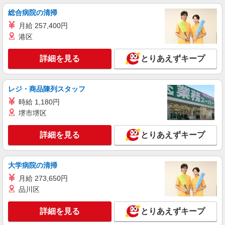
派遣社員
パーソルテンプスタッフ株式会社 上信コーディネートセンター（長
総合病院の清掃
野）/26-0547985
月給 257,400円
［安定×長期］営業事務のオシゴト
港区
時給1380円
長野県長野市／最寄駅：長野駅 ≪車通勤可
詳細を見る
とりあえずキープ
≫ 車通勤OK！無料駐車場完備
詳細を見る
レジ・商品陳列スタッフ
キープ
時給 1,180円
派遣社員
堺市堺区
パーソルテンプスタッフ株式会社 上信コーディネートセンター（長
野）/26-0565092
詳細を見る
とりあえずキープ
9月開始★［派遣活躍中★］人気の総務部門＊
事務アシ募集♪＠北尾張部
時給1300円
大学病院の清掃
長野県長野市／最寄駅：附属中学前駅 ≪車
月給 273,650円
通勤可≫ ■企業提携の駐車場あり（ご紹介可能で
品川区
す/月3,000円〜）
詳細を見る
キープ
詳細を見る
とりあえずキープ