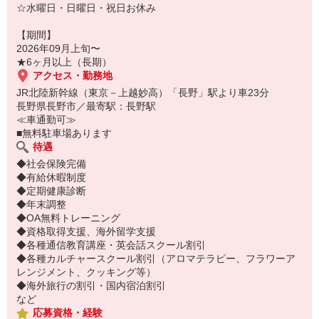
☆水曜日・日曜日・祝日お休み
【期間】
2026年09月上旬〜
★6ヶ月以上（長期）
アクセス・勤務地
JR北陸新幹線（東京－上越妙高）「長野」駅より車23分
長野県長野市／最寄駅：長野駅
≪車通勤可≫
■無料駐車場あります
待遇
◆社会保険完備
◆有給休暇制度
◆定期健康診断
◆年末調整
◆OA無料トレーニング
◆資格取得支援、海外留学支援
◆各種通信教育講座・英会話スクール割引
◆各種カルチャースクール割引（アロマテラピー、フラワーア
レンジメント、クッキング等）
◆海外旅行の割引・国内宿泊割引
など
応募資格・経験