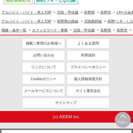
長野県長野市
長野(ＪＲ・しなの)駅
アルバイト・バイト・求人TOP
北陸・甲信越
長野県
長野市
パーソルテ
アルバイト・バイト・求人TOP
長野県の路線
北陸新幹線
長野(ＪＲ・しな
職種・条件一覧
オフィスワーク・事務
北陸・甲信越
長野県
長野市
掲載ご希望のお客様へ
よくある質問
お問い合わせ
利用規約
リンクについて
プライバシーポリシー
Cookieポリシー
個人情報保護方針
メールサービスについて
サイト運営会社
サイトマップ
(c) AIDEM Inc.
TOPへ