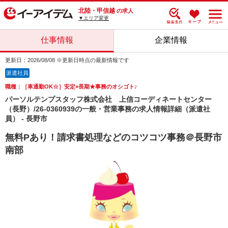
北陸・甲信越
の求人
▼エリア変更
仕事情報
企業情報
更新日：2026/08/08 ※更新日時点の最新情報です
派遣社員
職種：［車通勤OK☆］安定×長期★事務のオシゴト♪
パーソルテンプスタッフ株式会社 上信コーディネートセンター
（長野）/26-0360939の一般・営業事務の求人情報詳細（派遣社
員） - 長野市
無料Pあり！請求書処理などのコツコツ事務＠長野市
南部