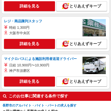
派遣社員
詳細を見る
とりあえずキープ
パーソルテンプスタッフ株式会社 上信コーディネートセンター（長
野）/26-0593978
［長野市若里］人気の医療機関★書類チェック
レジ・商品陳列スタッフ
や各種データ入力など♪
時給 1,300円
時給1400円
大阪市中央区
長野県長野市／最寄駅：安茂里駅、長野駅
≪車通勤可≫ ■ご自身で駐車場をご用意いただけ
詳細を見る
とりあえずキープ
れば車通勤もOK
詳細を見る
キープ
マイクロバスによる施設利用者送迎ドライバー
派遣社員
日給 10,900円〜10,900円
パーソルテンプスタッフ株式会社 上信コーディネートセンター（長
神戸市須磨区
野）/26-0570907
［即日スタート］残業なし☆OJTあり♪事務の
詳細を見る
とりあえずキープ
オシゴト
時給1350円
このお仕事に関連する条件で探す
長野県長野市／最寄駅：附属中学前駅 ≪車
通勤可≫ 無料駐車場完備
長野市のアルバイト・バイト・パートの求人を探す