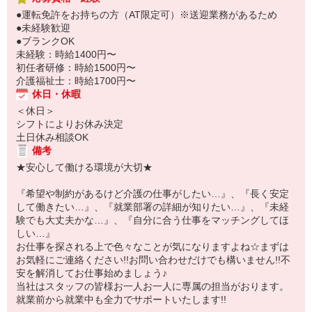
●運転免許をお持ちの方（AT限定可）※送迎業務があるため
●未経験歓迎
●ブランクOK
未経験：時給1400円〜
初任者研修：時給1500円〜
介護福祉士：時給1700円〜
休日・休暇
＜休日＞
シフトによりお休み決定
土日休み相談OK
備考
★安心して働ける環境が大切★
『希望や制約があるけど介護の仕事がしたい…』、『長く安定
して働きたい…』、『就業部署の詳細が知りたい…』、『未経
験でも大丈夫かな…』、『自分に合う仕事をマッチングしてほ
しい…』
お仕事を探される上で色々なことが気になりますよね☆まずは
お気軽にご連絡ください!!お問い合わせだけでも構いません!!不
安を解消してお仕事始めましょう♪
当社はスタッフの皆様お一人お一人に専属の担当がおります。
就業前から就業中も全力でサポートいたします!!