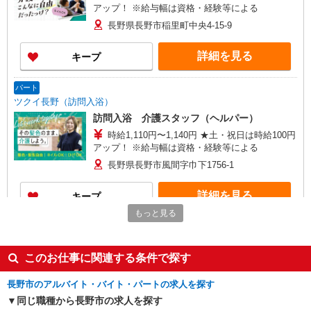
アップ！ ※給与幅は資格・経験等による
長野県長野市稲里町中央4-15-9
詳細を見る
キープ
パート
ツクイ長野（訪問入浴）
訪問入浴 介護スタッフ（ヘルパー）
時給1,110円〜1,140円 ★土・祝日は時給100円
アップ！ ※給与幅は資格・経験等による
長野県長野市風間字巾下1756-1
詳細を見る
キープ
もっと見る
派遣社員
株式会社kotrio /●MT-H-2068860
このお仕事に関連する条件で探す
長野市の小さいデイサービス★残業なし♪日勤
のみ◎夜はおうち時間
長野市のアルバイト・バイト・パートの求人を探す
時給1500円〜2125円 ＜日払い有/週払い有/交
同じ職種から長野市の求人を探す
通費全支給(ガソリン代含む)＞