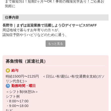
まで最短3日！短期2ヶ月〜OK！事前の職場見学あり！ご応募お
気軽に
仕事内容
長野市｜まずは送迎業務で活躍しよう◎デイサービスSTAFF
周辺地域で暮らすお年寄りの方々が、
認知症予防やリハビリなどのために通う、
デイサービスでのお仕事！
もっと見る
〜おもな仕事内容〜
・自動車による利用者さんの送迎
・食事や着替えなどの介助
募集情報（派遣社員）
・レクリエーションのサポート
など
給与
時給1500円〜2125円 ＜日払い有/週払い有/交通費全支給(ガソ
未経験大歓迎！まずは送迎業務でご活躍していただき、徐々に活躍
リン代含む)＞
の場を広げていただきます！
勤務時間・曜日
もちろん経験者も大歓迎◎サポート中心なので難しいことは特にあ
＜シフト制/休憩1h＞
りません♪
シフト例
・8:00〜17:00
「働くのは久しぶり…」というブランクがある方もOK！
・9:00〜18:00
など