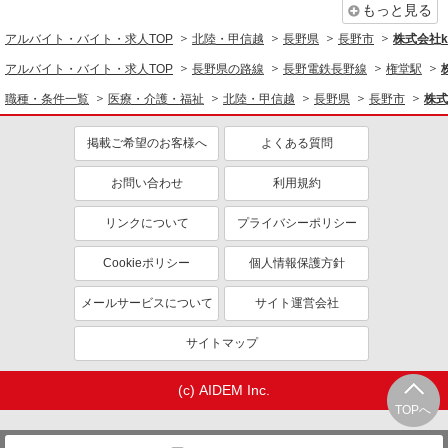
もっと見る
詳細を見る
キープ
アルバイト・バイト・求人TOP
北陸・甲信越
長野県
長野市
株式会社ko
アルバイト・バイト・求人TOP
長野県の路線
長野電鉄長野線
権堂駅
派遣社員
株式会社kotrio /●MT-H-2068556
職種・条件一覧
医療・介護・福祉
北陸・甲信越
長野県
長野市
株式
長野市のデイサービス♪日勤のみ！残業ゼロで
趣味も満喫
掲載ご希望のお客様へ
よくある質問
時給1500円〜2125円 ＜日払い有/週払い有/交
通費全支給(ガソリン代含む)＞
お問い合わせ
利用規約
長野市内
リンクについて
プライバシーポリシー
詳細を見る
キープ
Cookieポリシー
個人情報保護方針
派遣社員
メールサービスについて
サイト運営会社
株式会社kotrio /●MT-H-2102245
【年齢不問】長野市の小規模デイサービス＊資
サイトマップ
格経験不問
時給1500円〜2125円 ＜日払い有/週払い有/交
(c) AIDEM Inc.
通費全支給(ガソリン代含む)＞
TOPへ
長野市