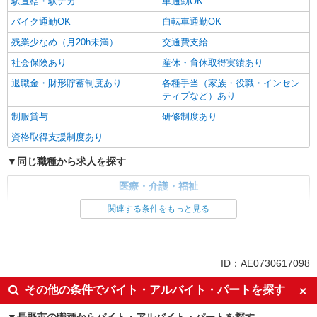
駅直結・駅チカ
長野市
車通勤OK
バイク通勤OK
自転車通勤OK
詳細を見る
キープ
残業少なめ（月20h未満）
交通費支給
社会保険あり
産休・育休取得実績あり
派遣社員
株式会社kotrio /●MT-H-2009200
退職金・財形貯蓄制度あり
各種手当（家族・役職・インセン
向かう先は、笑顔の待つ場所！デイサービスの
ティブなど）あり
サポート＆送迎STAFF
制服貸与
研修制度あり
時給1500円〜2125円 ＜日払い有/週払い有/交
資格取得支援制度あり
通費全支給(ガソリン代含む)＞
長野市
同じ職種から求人を探す
医療・介護・福祉
詳細を見る
キープ
介護職・ヘルパー
関連する条件をもっと見る
派遣社員
同じ特徴から求人を探す
株式会社kotrio /●MT-H-1700217
長野市／面接なし！シニア向け住宅STAFF◎
未経験歓迎
ミドル（40代～）活躍中
ID：AE0730617098
お仕事は見守りなど
ボーナス・賞与あり
車通勤OK
時給1500円〜2125円 ＜日払い有/週払い有/交
その他の条件でバイト・アルバイト・パートを探す
通費全支給(ガソリン代含む)＞
交通費支給
社会保険あり
長野市内≪最寄り駅：権堂≫