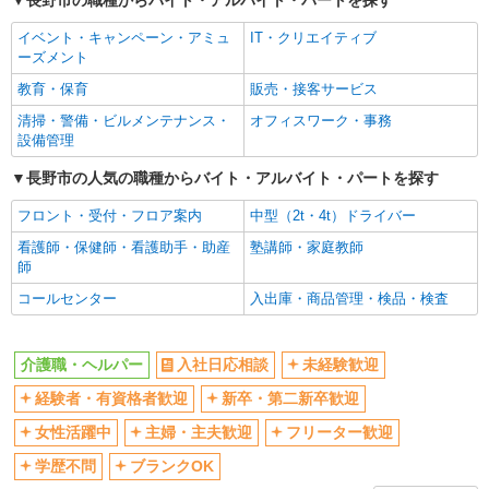
長野市の職種からバイト・アルバイト・パートを探す
産休・育休取得実績あり
イベント・キャンペーン・アミュ
IT・クリエイティブ
詳細を見る
キープ
ーズメント
教育・保育
販売・接客サービス
派遣社員
株式会社kotrio /●MT-H-1875285
清掃・警備・ビルメンテナンス・
オフィスワーク・事務
＼収入アップを全面サポート／小規模デイ
設備管理
STAFF｜資格支援制度あり
長野市の人気の職種からバイト・アルバイト・パートを探す
時給1500円〜2125円 ＜日払い有/週払い有/交
通費全支給(ガソリン代含む)＞
フロント・受付・フロア案内
中型（2t・4t）ドライバー
長野市
看護師・保健師・看護助手・助産
塾講師・家庭教師
師
詳細を見る
キープ
コールセンター
入出庫・商品管理・検品・検査
派遣社員
株式会社kotrio /●MT-H-1959327
介護職・ヘルパー
入社日応相談
未経験歓迎
長野市｜リハビリ補助などのデイサービス
経験者・有資格者歓迎
新卒・第二新卒歓迎
STAFF♪未経験OK
時給1500円〜2125円 ＜日払い有/週払い有/交
女性活躍中
主婦・主夫歓迎
フリーター歓迎
通費全支給(ガソリン代含む)＞
学歴不問
ブランクOK
長野市