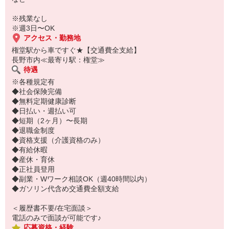
ご応募お待ちしております◎
※残業なし
※週3日〜OK
アクセス・勤務地
権堂駅から車ですぐ★【交通費全支給】
長野市内≪最寄り駅：権堂≫
待遇
※各種規定有
◆社会保険完備
◆無料定期健康診断
◆日払い・週払い可
◆短期（2ヶ月）〜長期
◆退職金制度
◆資格支援（介護資格のみ）
◆有給休暇
◆産休・育休
◆正社員登用
◆副業・Wワーク相談OK（週40時間以内）
◆ガソリン代含め交通費全額支給
＜履歴書不要/在宅面談＞
電話のみで面談が可能です♪
応募資格・経験