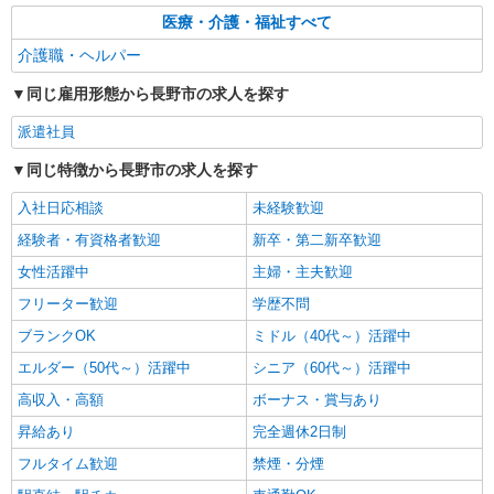
長野市
医療・介護・福祉すべて
介護職・ヘルパー
詳細を見る
キープ
同じ雇用形態から長野市の求人を探す
派遣社員
派遣社員
株式会社kotrio /●MT-H-2066900
長野市＊グループホームSTAFF＊経験不問◎
同じ特徴から長野市の求人を探す
日収1.2万円も可
時給1500円〜2125円 ＜日払い有/週払い有/交
入社日応相談
未経験歓迎
通費全支給(ガソリン代含む)＞
経験者・有資格者歓迎
新卒・第二新卒歓迎
長野市内≪最寄り駅：権堂≫
女性活躍中
主婦・主夫歓迎
詳細を見る
キープ
フリーター歓迎
学歴不問
ブランクOK
ミドル（40代～）活躍中
派遣社員
エルダー（50代～）活躍中
シニア（60代～）活躍中
株式会社kotrio /●MT-H-2093968
高収入・高額
＼健康的に働こう／利用者さんと一緒に体操や
ボーナス・賞与あり
リハビリサポート等
昇給あり
完全週休2日制
時給1500円〜2125円 ＜日払い有/週払い有/交
フルタイム歓迎
禁煙・分煙
通費全支給(ガソリン代含む)＞