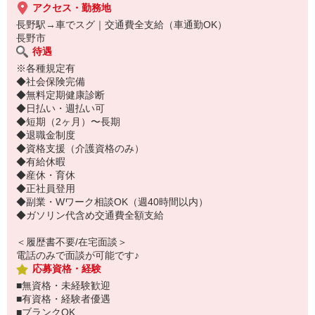
アクセス・勤務地
長野駅→車でスグ｜交通費全支給（車通勤OK）
長野市
待遇
※各種規定有
◆社会保険完備
◆無料定期健康診断
◆日払い・週払い可
◆短期（2ヶ月）〜長期
◆退職金制度
◆資格支援（介護資格のみ）
◆有給休暇
◆産休・育休
◆正社員登用
◆副業・Wワーク相談OK（週40時間以内）
◆ガソリン代含め交通費全額支給
＜履歴書不要/在宅面談＞
電話のみで面談が可能です♪
応募資格・経験
■無資格・未経験歓迎
■有資格・経験者優遇
■ブランクOK