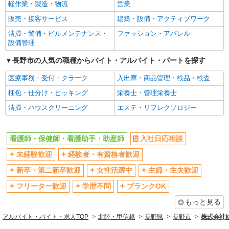
軽作業・製造・物流
営業
販売・接客サービス
建築・設備・アクティブワーク
清掃・警備・ビルメンテナンス・
ファッション・アパレル
設備管理
長野市の人気の職種からバイト・アルバイト・パートを探す
医療事務・受付・クラーク
入出庫・商品管理・検品・検査
梱包・仕分け・ピッキング
栄養士・管理栄養士
清掃・ハウスクリーニング
エステ・リフレクソロジー
看護師・保健師・看護助手・助産師
入社日応相談
未経験歓迎
経験者・有資格者歓迎
新卒・第二新卒歓迎
女性活躍中
主婦・主夫歓迎
フリーター歓迎
学歴不問
ブランクOK
もっと見る
アルバイト・バイト・求人TOP
北陸・甲信越
長野県
長野市
株式会社ko