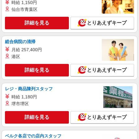
時給 1,150円
仙台市青葉区
派遣社員
株式会社kotrio /●MT-H-1980679
詳細を見る
とりあえずキープ
長野市＊看護助手＊日払いOK！推し活の軍資
金も即ゲット◎
時給1500円〜2125円 ＜日払い有/週払い有/交
総合病院の清掃
通費全支給(ガソリン代含む)＞
月給 257,400円
長野市
港区
詳細を見る
キープ
詳細を見る
とりあえずキープ
派遣社員
株式会社kotrio /●MT-H-1906676
レジ・商品陳列スタッフ
長野市≫タイパ重視で稼げる看護助手＊無料資
時給 1,180円
格支援で時給UP
堺市堺区
時給1500円〜2125円 ＜日払い有/週払い有/交
通費全支給(ガソリン代含む)＞
詳細を見る
とりあえずキープ
長野市
詳細を見る
キープ
ベルク各店での店内スタッフ