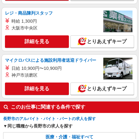
派遣社員
株式会社kotrio /●MT-H-1854237
レジ・商品陳列スタッフ
福祉看護は人生のサポーター。シニア住宅の看
護STAFF。日払いOK
時給 1,300円
大阪市中央区
時給2000円〜2500円＜交通費全額支給/日払
い・週払いOK/履歴書不要＞
詳細を見る
とりあえずキープ
長野県長野市
詳細を見る
キープ
マイクロバスによる施設利用者送迎ドライバー
日給 10,900円〜10,900円
派遣社員
神戸市須磨区
株式会社kotrio /●MT-H-2086526
長野市＊綺麗な病院で看護助手デビュー♪無資
詳細を見る
とりあえずキープ
格・未経験OK
時給1500円〜2125円 ＜日払い有/週払い有/交
通費全支給(ガソリン代含む)＞
このお仕事に関連する条件で探す
長野市
長野市のアルバイト・バイト・パートの求人を探す
詳細を見る
キープ
同じ職種から長野市の求人を探す
医療・介護・福祉すべて