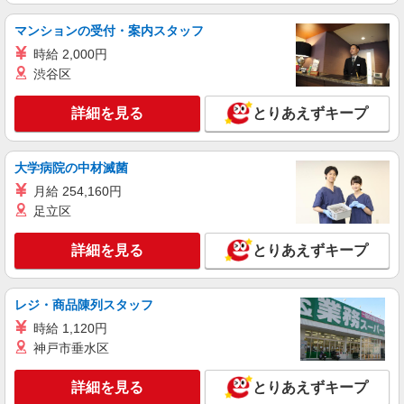
派遣社員
株式会社kotrio /●MT-H-1854291
マンションの受付・案内スタッフ
長野市▼デイサービスの看護師▼ラクラク業務
時給 2,000円
♪時短相談OK
渋谷区
時給2000円〜 ＜日払い有/週払い有/交通費全
支給(ガソリン代含む)＞
詳細を見る
とりあえずキープ
長野県長野市
大学病院の中材滅菌
詳細を見る
キープ
月給 254,160円
派遣社員
足立区
株式会社kotrio /●MT-H-1959134
長野市｜看護師さんのサポートスタッフ募集♪
詳細を見る
とりあえずキープ
医療行為なし
時給1500円〜2125円 ＜日払い有/週払い有/交
レジ・商品陳列スタッフ
通費全支給(ガソリン代含む)＞
長野市
時給 1,120円
神戸市垂水区
詳細を見る
キープ
詳細を見る
とりあえずキープ