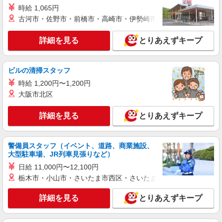
時給 1,065円
派遣社員
古河市・佐野市・前橋市・高崎市・伊勢崎市・太田市・館林市・
株式会社kotrio /●MT-H-1894411
長野市＊医療現場を支える看護助手＊嬉しい高
詳細を見る
とりあえずキープ
時給◎研修あり
時給1500円〜2125円 ＜日払い有/週払い有/交
通費全支給(ガソリン代含む)＞
ビルの清掃スタッフ
長野市
時給 1,200円〜1,200円
大阪市北区
詳細を見る
キープ
詳細を見る
とりあえずキープ
派遣社員
株式会社kotrio /●MT-H-1977304
≪長野市／看護助手≫子育て世代活躍中！働き
警備員スタッフ（イベント、道路、商業施設、
大型駐車場、JR列車見張りなど）
やすい環境♪
時給1500円〜2125円 ＜日払い有/週払い有/交
日給 11,000円〜12,100円
通費全支給(ガソリン代含む)＞
栃木市・小山市・さいたま市西区・さいたま市岩槻区・久喜市・
長野市
詳細を見る
とりあえずキープ
詳細を見る
キープ