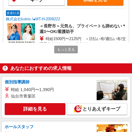
キープ
派遣社員
株式会社kotrio /●MT-H-2009222
＜長野市＞元気も、プライベートも諦めない＊
週3〜OK/看護助手
時給1500円〜2125円 ＜日払い有/週払い有/交
通費全支給(ガソリン代含む)＞
もっと見る
長野市
詳細を見る
キープ
あなたにおすすめの求人情報
派遣社員
個別指導講師
株式会社kotrio /●MT-H-2021377
時給 1,040円〜1,390円
長野市｜家庭と両立できる＊デイサービス看護
仙台市青葉区
師【夜勤なし】
時給2300円〜2875円 ＜日払い有/週払い有/交
詳細を見る
とりあえずキープ
通費全支給(ガソリン代含む)＞
長野市
ホールスタッフ
詳細を見る
キープ