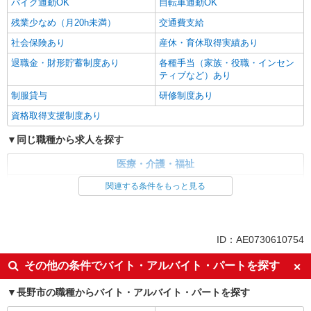
バイク通勤OK
自転車通勤OK
残業少なめ（月20h未満）
交通費支給
社会保険あり
産休・育休取得実績あり
退職金・財形貯蓄制度あり
各種手当（家族・役職・インセン
ティブなど）あり
制服貸与
研修制度あり
資格取得支援制度あり
同じ職種から求人を探す
医療・介護・福祉
看護師・保健師・看護助手・助産師
関連する条件をもっと見る
同じ特徴から求人を探す
未経験歓迎
ミドル（40代～）活躍中
ID：AE0730610754
ボーナス・賞与あり
車通勤OK
その他の条件でバイト・アルバイト・パートを探す
交通費支給
社会保険あり
長野市の職種からバイト・アルバイト・パートを探す
産休・育休取得実績あり