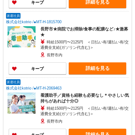
詳細を見る
キープ
派遣社員
株式会社kotrio /●MT-H-1815700
長野市★病院でお掃除/食事の配膳など♪★激募
★
時給1500円〜2125円 ＜日払い有/週払い有/交
通費全支給(ガソリン代含む)＞
長野市内
詳細を見る
キープ
派遣社員
株式会社kotrio /●MT-H-2069463
看護助手／資格も経験も必要なし＊やさしい気
持ちがあれば十分◎
時給1500円〜2125円 ＜日払い有/週払い有/交
通費全支給(ガソリン代含む)＞
長野市内
詳細を見る