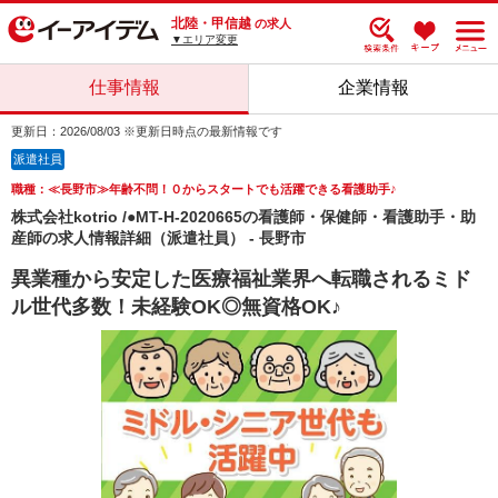
北陸・甲信越
の求人
▼エリア変更
仕事情報
企業情報
更新日：2026/08/03 ※更新日時点の最新情報です
派遣社員
職種：≪長野市≫年齢不問！０からスタートでも活躍できる看護助手♪
株式会社kotrio /●MT-H-2020665の看護師・保健師・看護助手・助
産師の求人情報詳細（派遣社員） - 長野市
異業種から安定した医療福祉業界へ転職されるミド
ル世代多数！未経験OK◎無資格OK♪