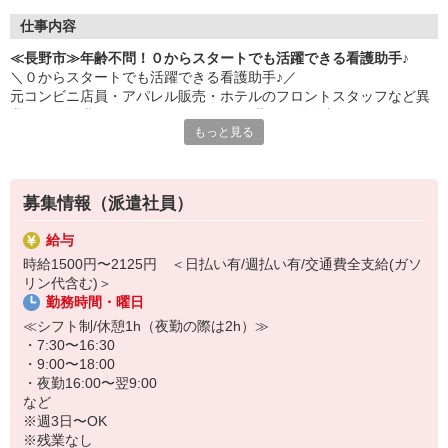
仕事内容
≪長野市≫年齢不問！０からスタートでも活躍できる看護助手♪
＼０からスタートでも活躍できる看護助手♪／
元コンビニ店員・アパレル販売・ホテルのフロントスタッフなど異
業種から転職された40・50代のミドル世代が活躍中♪
もっと見る
＜おもな仕事内容＞
＊備品管理
＊シーツ交換
募集情報（派遣社員）
＊患者さんの誘導
＊入浴や食事などの介助 など
給与
時給1500円〜2125円 ＜日払い有/週払い有/交通費全支給(ガソ
環境、待遇どちらも良好◎
リン代含む)＞
病院勤務が初めての方の定着率も高め☆
勤務時間・曜日
お試し2ヶ月〜の勤務も大歓迎です♪
≪シフト制/休憩1h（夜勤の際は2h）≫
・7:30〜16:30
・9:00〜18:00
・夜勤16:00〜翌9:00
など
※週3日〜OK
※残業なし