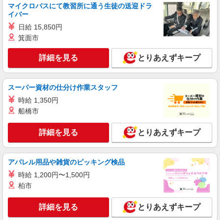
マイクロバスにて教習所に通う生徒の送迎ドラ
派遣社員
イバー
株式会社kotrio /●MT-H-2093221
日給 15,850円
＜長野市＞病院の看護助手＊日払いOK！即高
箕面市
収入可♪
時給1500円〜2125円 ＜日払い有/週払い有/交
詳細を見る
とりあえずキープ
通費全支給(ガソリン代含む)＞
長野市
スーパー資材の仕分け作業スタッフ
詳細を見る
キープ
時給 1,350円
船橋市
派遣社員
株式会社kotrio /●MT-H-2086545
詳細を見る
とりあえずキープ
はじめてでも安心。と思える看護助手★長野市
★履歴書不要
時給1500円〜2125円 ＜日払い有/週払い有/交
アパレル用品や雑貨のピッキング検品
通費全支給(ガソリン代含む)＞
時給 1,200円〜1,500円
長野市
柏市
詳細を見る
キープ
詳細を見る
とりあえずキープ