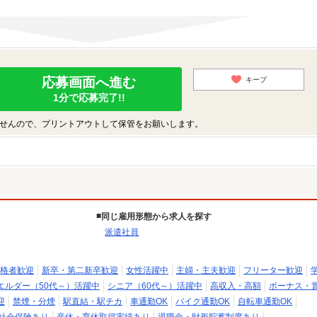
応募画面へ進む
キープ
1分で応募完了!!
せんので、プリントアウトして保管をお願いします。
同じ雇用形態から求人を探す
派遣社員
格者歓迎
新卒・第二新卒歓迎
女性活躍中
主婦・主夫歓迎
フリーター歓迎
エルダー（50代～）活躍中
シニア（60代～）活躍中
高収入・高額
ボーナス・
迎
禁煙・分煙
駅直結・駅チカ
車通勤OK
バイク通勤OK
自転車通勤OK