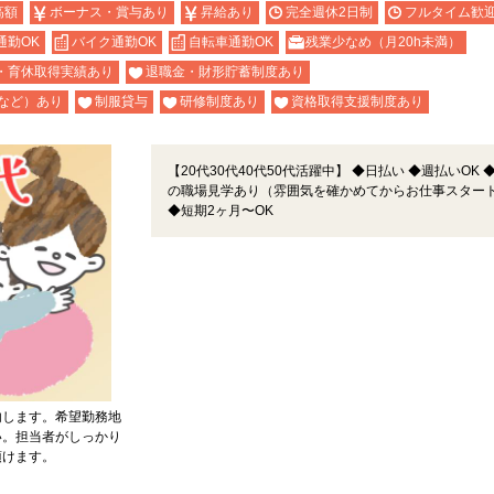
高額
ボーナス・賞与あり
昇給あり
完全週休2日制
フルタイム歓
通勤OK
バイク通勤OK
自転車通勤OK
残業少なめ（月20h未満）
・育休取得実績あり
退職金・財形貯蓄制度あり
など）あり
制服貸与
研修制度あり
資格取得支援制度あり
【20代30代40代50代活躍中】 ◆日払い ◆週払いOK 
の職場見学あり（雰囲気を確かめてからお仕事スター
◆短期2ヶ月〜OK
内します。希望勤務地
い。担当者がしっかり
頂けます。