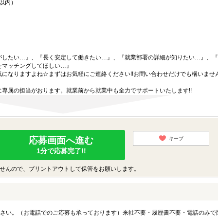
間以内）
がしたい…』、『長く安定して働きたい…』、『就業部署の詳細が知りたい…』、『
をマッチングしてほしい…』
になりますよね☆まずはお気軽にご連絡ください!!お問い合わせだけでも構いません
専属の担当がおります。就業前から就業中も全力でサポートいたします!!
応募画面へ進む
キープ
1分で応募完了!!
せんので、プリントアウトして保管をお願いします。
さい。（お電話でのご応募も承っております）来社不要・履歴書不要・電話のみで