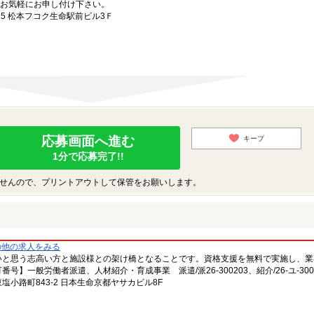
お気軽にお申し付け下さい。
5 松本フコク生命駅前ビル3Ｆ
応募画面へ進む
キープ
1分で応募完了!!
せんので、プリントアウトして保管をお願いします。
の他の求人をみる
いと思う志高い方と施設様との架け橋となることです。資格支援を無料で実施し、業
一般労働者派遣、人材紹介・育成事業 派遣/派26-300203、紹介/26-ユ-300
小路町843-2 日本生命京都ヤサカビル8F