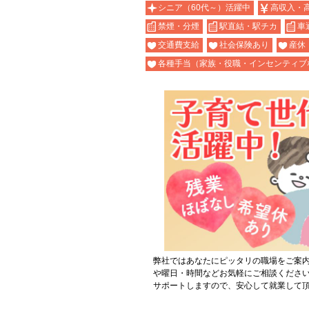
シニア（60代～）活躍中
高収入・
禁煙・分煙
駅直結・駅チカ
車
交通費支給
社会保険あり
産休
各種手当（家族・役職・インセンティブ
弊社ではあなたにピッタリの職場をご案
や曜日・時間などお気軽にご相談くださ
サポートしますので、安心して就業して