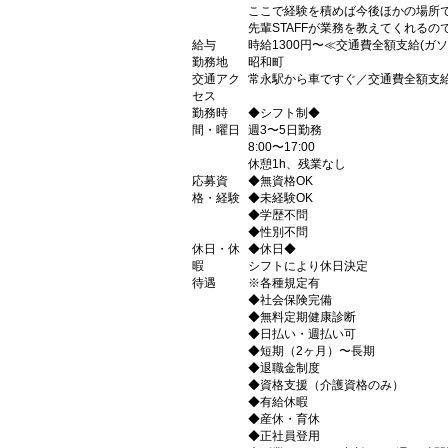
ここで経験を積めば今後ほかの場所
先輩STAFFが業務を教えてくれる
給与
時給1300円〜≪交通費全額支給(ガ
勤務地
昭和町
交通アク
常永駅から車ですぐ／交通費全額支
セス
勤務時
◆シフト制◆
間・曜日
週3〜5日勤務
8:00〜17:00
休憩1h、残業なし
応募資
◆無資格OK
格・経験
◆未経験OK
◆学歴不問
◆性別不問
休日・休
◆休日◆
暇
シフトにより休日決定
待遇
※各種規定有
◆社会保険完備
◆無料定期健康診断
◆日払い・週払い可
◆短期（2ヶ月）〜長期
◆退職金制度
◆資格支援（介護資格のみ）
◆有給休暇
◆産休・育休
◆正社員登用