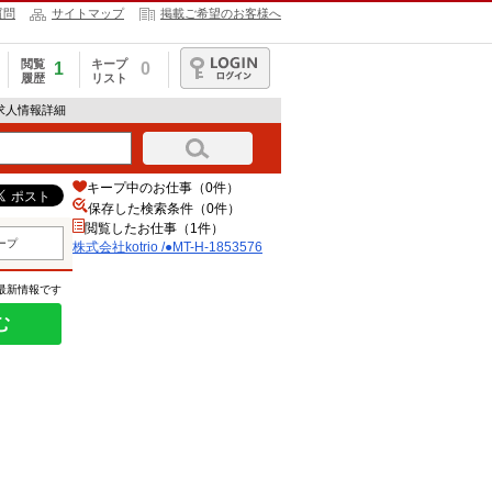
質問
サイトマップ
掲載ご希望のお客様へ
閲覧
キープ
1
0
履歴
リスト
ログイン
76の求人情報詳細
キープ中のお仕事（0件）
保存した検索条件（
0
件）
閲覧したお仕事（1件）
ープ
株式会社kotrio /●MT-H-1853576
の最新情報です
む