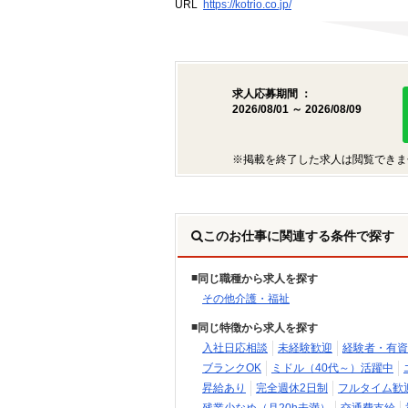
URL
https://kotrio.co.jp/
求人応募期間 ：
2026/08/01 ～ 2026/08/09
※掲載を終了した求人は閲覧できま
このお仕事に関連する条件で探す
同じ職種から求人を探す
その他介護・福祉
同じ特徴から求人を探す
入社日応相談
未経験歓迎
経験者・有資
ブランクOK
ミドル（40代～）活躍中
昇給あり
完全週休2日制
フルタイム歓