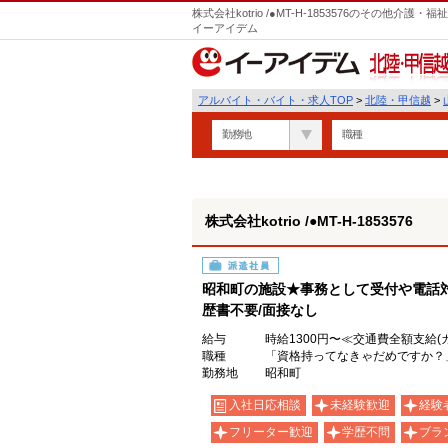
株式会社kotrio /●MT-H-1853576のその他
イーアイデム
北陸・甲信越
アルバイト・バイト・求人TOP
>
北陸・甲信越
>
勤務地
職種
株式会社kotrio /●MT-H-1853576
派遣社員
昭和町の施設★事務として受付や電話対
歴書不要/面接なし
給与
時給1300円〜≪交通費全額支給(
職種
「資格持ってなきゃだめですか？
勤務地
昭和町
入社日応相談
未経験歓迎
経験
フリーター歓迎
学歴不問
ブラ