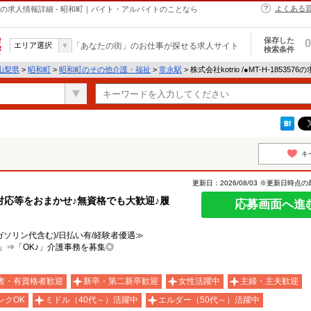
よくある
介護・福祉の求人情報詳細 - 昭和町｜バイト・アルバイトのことなら
保存した
0
エリア選択
「あなたの街」のお仕事が探せる求人サイト
検索条件
山梨県
>
昭和町
>
昭和町のその他介護・福祉
>
常永駅
> 株式会社kotrio /●MT-H-18535
キ
更新日：2026/08/03 ※更新日時点
応等をおまかせ♪無資格でも大歓迎♪履
応募画面へ進
ガソリン代含む)/日払い有/経験者優遇≫
」⇒「OK♪」介護事務を募集◎
者・有資格者歓迎
新卒・第二新卒歓迎
女性活躍中
主婦・主夫歓迎
ンクOK
ミドル（40代～）活躍中
エルダー（50代～）活躍中