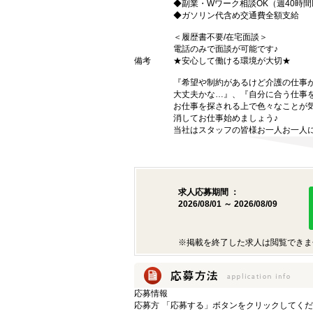
◆副業・Wワーク相談OK（週40時
◆ガソリン代含め交通費全額支給
＜履歴書不要/在宅面談＞
電話のみで面談が可能です♪
備考
★安心して働ける環境が大切★
『希望や制約があるけど介護の仕事
大丈夫かな…』、『自分に合う仕事
お仕事を探される上で色々なことが気
消してお仕事始めましょう♪
当社はスタッフの皆様お一人お一人に
求人応募期間 ：
2026/08/01 ～ 2026/08/09
※掲載を終了した求人は閲覧できま
応募情報
応募方
「応募する」ボタンをクリックしてくだ