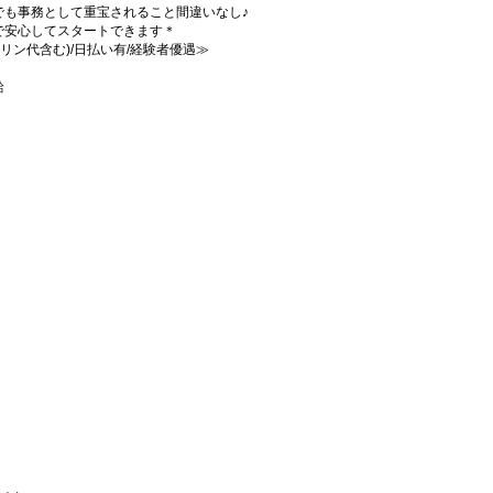
でも事務として重宝されること間違いなし♪
ので安心してスタートできます＊
ソリン代含む)/日払い有/経験者優遇≫
給