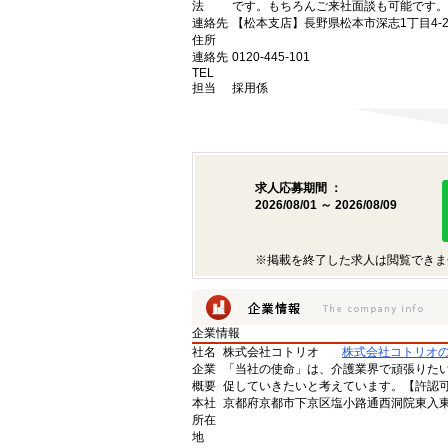
法
です。もちろんご来社面談も可能です。
連絡先
【松本支店】長野県松本市深志1丁目4-2
住所
連絡先
0120-445-101
TEL
担当
採用係
求人応募期間 ：
2026/08/01 ～ 2026/08/09
※掲載を終了した求人は閲覧できま
企業情報
社名
株式会社コトリオ
株式会社コトリオ
企業
「当社の使命」は、介護業界で頑張りた
概要
促していきたいと考えています。【許認可番号】
本社
京都府京都市下京区塩小路通西洞院東入東塩
所在
地