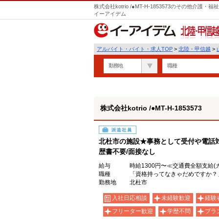
株式会社kotrio /●MT-H-1853573のその他
イーアイデム
北陸・甲信越
アルバイト・バイト・求人TOP
>
北陸・甲信越
>
勤務地
職種
株式会社kotrio /●MT-H-1853573
派遣社員
北杜市の施設★事務として受付や電話対
歴書不要/面接なし
給与
時給1300円〜≪交通費全額支給(
職種
「資格持ってなきゃだめですか？
勤務地
北杜市
入社日応相談
未経験歓迎
経験
フリーター歓迎
学歴不問
ブラ