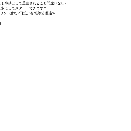
でも事務として重宝されること間違いなし♪
ので安心してスタートできます＊
ソリン代含む)/日払い有/経験者優遇≫
給