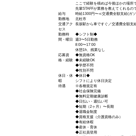
ここで経験を積めば今後ほかの場所
先輩STAFFが業務を教えてくれる
給与
時給1300円〜≪交通費全額支給(ガ
勤務地
北杜市
交通アク
長坂駅から車ですぐ／交通費全額支
セス
勤務時
◆シフト制◆
間・曜日
週3〜5日勤務
8:00〜17:00
休憩1h、残業なし
応募資
◆無資格OK
格・経験
◆未経験OK
◆学歴不問
◆性別不問
休日・休
◆休日◆
暇
シフトにより休日決定
待遇
※各種規定有
◆社会保険完備
◆無料定期健康診断
◆日払い・週払い可
◆短期（2ヶ月）〜長期
◆退職金制度
◆資格支援（介護資格のみ）
◆有給休暇
◆産休・育休
◆正社員登用