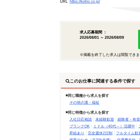
URL
https://kotrio.co.jp/
求人応募期間 ：
2026/08/01 ～ 2026/08/09
※掲載を終了した求人は閲覧できま
このお仕事に関連する条件で探す
同じ職種から求人を探す
その他介護・福祉
同じ特徴から求人を探す
入社日応相談
未経験歓迎
経験者・有資
ブランクOK
ミドル（40代～）活躍中
昇給あり
完全週休2日制
フルタイム歓