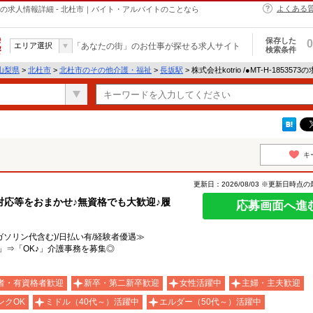
よくある
介護・福祉の求人情報詳細 - 北杜市｜バイト・アルバイトのことなら
保存した
0
エリア選択
「あなたの街」のお仕事が探せる求人サイト
検索条件
山梨県
>
北杜市
>
北杜市のその他介護・福祉
>
長坂駅
> 株式会社kotrio /●MT-H-18535
キ
更新日：2026/08/03 ※更新日時点
応等をおまかせ♪無資格でも大歓迎♪履
応募画面へ進
ガソリン代含む)/日払い有/経験者優遇≫
」⇒「OK♪」介護事務を募集◎
者・有資格者歓迎
新卒・第二新卒歓迎
女性活躍中
主婦・主夫歓迎
ンクOK
ミドル（40代～）活躍中
エルダー（50代～）活躍中