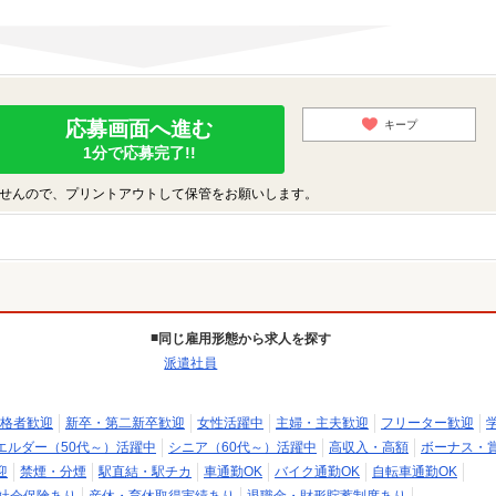
応募画面へ進む
キープ
1分で応募完了!!
せんので、プリントアウトして保管をお願いします。
同じ雇用形態から求人を探す
派遣社員
格者歓迎
新卒・第二新卒歓迎
女性活躍中
主婦・主夫歓迎
フリーター歓迎
エルダー（50代～）活躍中
シニア（60代～）活躍中
高収入・高額
ボーナス・
迎
禁煙・分煙
駅直結・駅チカ
車通勤OK
バイク通勤OK
自転車通勤OK