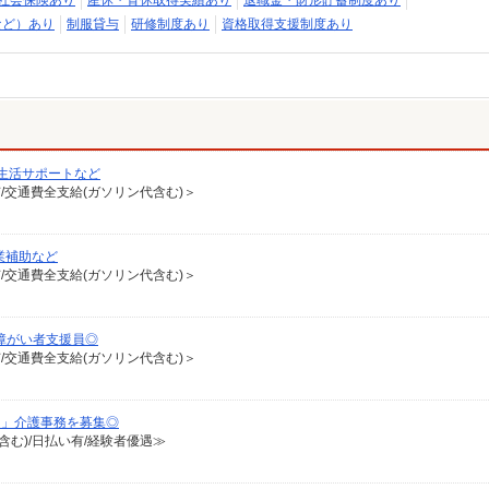
社会保険あり
産休・育休取得実績あり
退職金・財形貯蓄制度あり
など）あり
制服貸与
研修制度あり
資格取得支援制度あり
生活サポートなど
有/交通費全支給(ガソリン代含む)＞
業補助など
有/交通費全支給(ガソリン代含む)＞
障がい者支援員◎
有/交通費全支給(ガソリン代含む)＞
♪」介護事務を募集◎
含む)/日払い有/経験者優遇≫