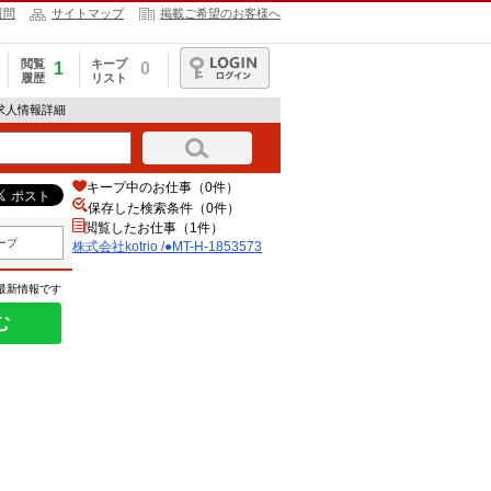
質問
サイトマップ
掲載ご希望のお客様へ
閲覧
キープ
1
0
履歴
リスト
ログイン
73の求人情報詳細
キープ中のお仕事（0件）
保存した検索条件（
0
件）
閲覧したお仕事（1件）
ープ
株式会社kotrio /●MT-H-1853573
の最新情報です
む