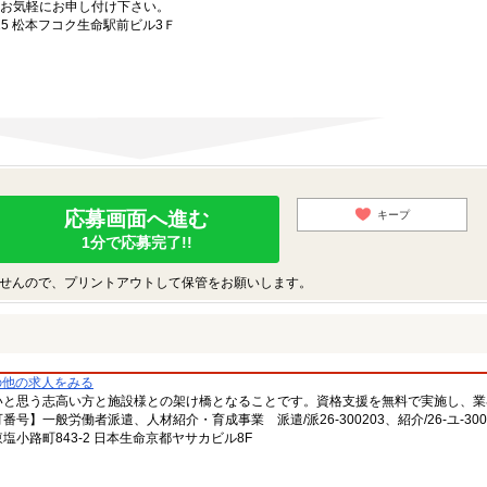
お気軽にお申し付け下さい。
5 松本フコク生命駅前ビル3Ｆ
応募画面へ進む
キープ
1分で応募完了!!
せんので、プリントアウトして保管をお願いします。
の他の求人をみる
いと思う志高い方と施設様との架け橋となることです。資格支援を無料で実施し、業
一般労働者派遣、人材紹介・育成事業 派遣/派26-300203、紹介/26-ユ-300
小路町843-2 日本生命京都ヤサカビル8F