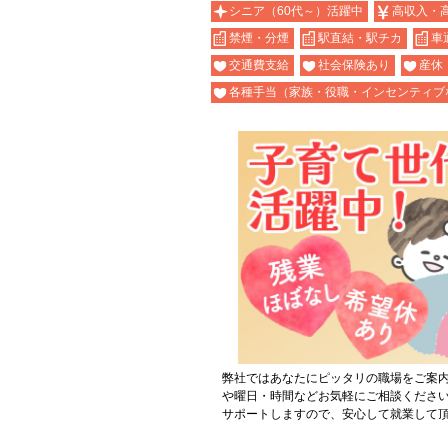
シニア（60代～）活躍中
高収入・
禁煙・分煙
駅直結・駅チカ
車
交通費支給
社会保険あり
産休
各種手当（家族・役職・インセンティブ
弊社ではあなたにピッタリの職場をご案
や曜日・時間などお気軽にご相談くださ
サポートしますので、安心して就業して