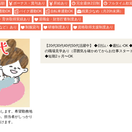
高額
ボーナス・賞与あり
昇給あり
完全週休2日制
フルタイム歓
通勤OK
バイク通勤OK
自転車通勤OK
残業少なめ（月20h未満）
・育休取得実績あり
退職金・財形貯蓄制度あり
など）あり
制服貸与
研修制度あり
資格取得支援制度あり
【20代30代40代50代活躍中】 ◆日払い ◆週払いOK 
の職場見学あり（雰囲気を確かめてからお仕事スター
◆短期2ヶ月〜OK
内します。希望勤務地
い。担当者がしっかり
頂けます。