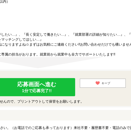
間以内）
がしたい…』、『長く安定して働きたい…』、『就業部署の詳細が知りたい…』、『
をマッチングしてほしい…』
になりますよね☆まずはお気軽にご連絡ください!!お問い合わせだけでも構いません
専属の担当がおります。就業前から就業中も全力でサポートいたします!!
応募画面へ進む
キープ
1分で応募完了!!
せんので、プリントアウトして保管をお願いします。
さい。（お電話でのご応募も承っております）来社不要・履歴書不要・電話のみで