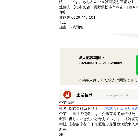
法
です。もちろんご来社面談も可能です。
連絡先
【松本支店】長野県松本市深志1丁目4-2
住所
連絡先
0120-445-101
TEL
担当
採用係
求人応募期間 ：
2026/08/01 ～ 2026/08/09
※掲載を終了した求人は閲覧できま
企業情報
社名
株式会社コトリオ
株式会社コトリオ
企業
「当社の使命」は、介護業界で頑張りた
概要
促していきたいと考えています。【許認可番号】
本社
京都府京都市下京区塩小路通西洞院東入東塩
所在
地