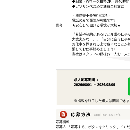
◆副業・Wワーク相談OK（週40時
◆ガソリン代含め交通費全額支給
＜履歴書不要/在宅面談＞
電話のみで面談が可能です♪
備考
★安心して働ける環境が大切★
『希望や制約があるけど介護の仕事
大丈夫かな…』、『自分に合う仕事
お仕事を探される上で色々なことが気
消してお仕事始めましょう♪
当社はスタッフの皆様お一人お一人に
求人応募期間 ：
2026/08/01 ～ 2026/08/09
※掲載を終了した求人は閲覧できま
応募情報
応募方
「応募する」ボタンをクリックしてくだ