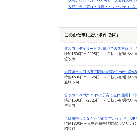
残業少なめ（月20h未満）
交通費支給
各種手当（家族・役職・インセンティブ
このお仕事に近い条件で探す
笛吹市☆デイサービス♪送迎できる方歓迎！
時給1500円〜2125円 ＜日払い有/週払い
笛吹市
≪韮崎市≫日払可/日曜休☆障がい者の軽作
時給1500円〜2125円 ＜日払い有/週払い
韮崎市内
笛吹市＊20代〜50代の子育て世代活躍中！
時給1500円〜2125円 ＜日払い有/週払い
笛吹市
「資格持ってなきゃだめですか？」⇒「OK
時給1300円〜≪交通費全額支給(ガソリン代
昭和町