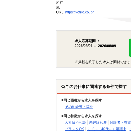
所在
地
URL
https://kotrio.co.jp/
求人応募期間 ：
2026/08/01 ～ 2026/08/09
※掲載を終了した求人は閲覧できま
このお仕事に関連する条件で探す
同じ職種から求人を探す
その他介護・福祉
同じ特徴から求人を探す
入社日応相談
未経験歓迎
経験者・有資
ブランクOK
ミドル（40代～）活躍中