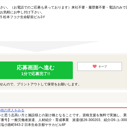
さい。（お電話でのご応募も承っております）来社不要・履歴書不要・電話のみで
お気軽にお申し付け下さい。
5 松本フコク生命駅前ビル3Ｆ
応募画面へ進む
キープ
1分で応募完了!!
せんので、プリントアウトして保管をお願いします。
の他の求人をみる
いと思う志高い方と施設様との架け橋となることです。資格支援を無料で実施し、業
一般労働者派遣、人材紹介・育成事業 派遣/派26-300203、紹介/26-ユ-300
小路町843-2 日本生命京都ヤサカビル8F