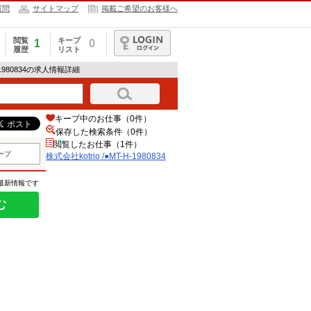
質問
サイトマップ
掲載ご希望のお客様へ
閲覧
キープ
1
0
履歴
リスト
ログイン
H-1980834の求人情報詳細
キープ中のお仕事（0件）
保存した検索条件（
0
件）
閲覧したお仕事（1件）
ープ
株式会社kotrio /●MT-H-1980834
の最新情報です
む