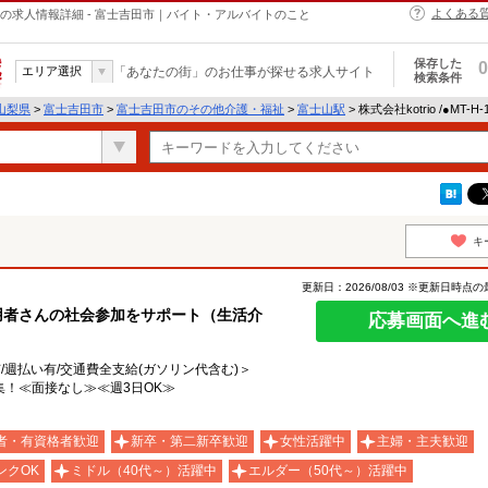
よくある
介護・福祉の求人情報詳細 - 富士吉田市｜バイト・アルバイトのこと
保存した
0
エリア選択
「あなたの街」のお仕事が探せる求人サイト
検索条件
山梨県
>
富士吉田市
>
富士吉田市のその他介護・福祉
>
富士山駅
> 株式会社kotrio /●MT-
キ
更新日：2026/08/03 ※更新日時点
用者さんの社会参加をサポート（生活介
応募画面へ進
有/週払い有/交通費全支給(ガソリン代含む)＞
！≪面接なし≫≪週3日OK≫
者・有資格者歓迎
新卒・第二新卒歓迎
女性活躍中
主婦・主夫歓迎
ンクOK
ミドル（40代～）活躍中
エルダー（50代～）活躍中