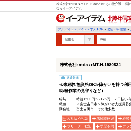
株式会社kotrio /●MT-H-1980834のその他
ならイーアイデム
北陸・甲信越
アルバイト・バイト・求人TOP
>
北陸・甲信越
>
勤務地
職種
株式会社kotrio /●MT-H-1980834
派遣社員
≪未経験/無資格OK≫障がいを持つ利
助/軽作業の見守りなど）
給与
時給1500円〜2125円 ＜日払い
職種
＜富士吉田市＞障がい者支援員募集
勤務地
富士吉田市 その他多数
入社日応相談
未経験歓迎
経験
フリーター歓迎
学歴不問
ブラ