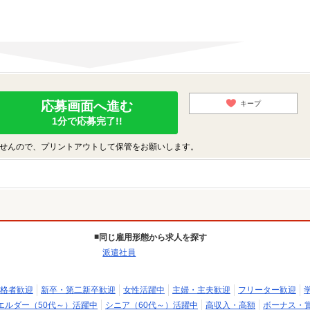
応募画面へ進む
キープ
1分で応募完了!!
せんので、プリントアウトして保管をお願いします。
同じ雇用形態から求人を探す
派遣社員
格者歓迎
新卒・第二新卒歓迎
女性活躍中
主婦・主夫歓迎
フリーター歓迎
エルダー（50代～）活躍中
シニア（60代～）活躍中
高収入・高額
ボーナス・