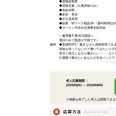
◆退職金制度
◆資格支援（介護資格のみ）
◆有給休暇
◆産休・育休
◆正社員登用
◆副業・Wワーク相談OK（週40時間以
◆ガソリン代含め交通費全額支給
＜履歴書不要/在宅面談＞
電話のみで面談が可能です♪
備考
◆受講料0円！働きながら資格取得でき
資格を持ってないけど働いてみたい☆介
育児と両立しながら働きたい・・・など
介護職で働きたいあなたの完全バックア
求人応募期間 ：
2026/08/01 ～ 2026/08/09
※掲載を終了した求人は閲覧できま