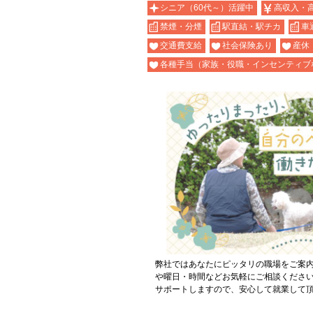
シニア（60代～）活躍中
高収入・
禁煙・分煙
駅直結・駅チカ
車
交通費支給
社会保険あり
産休
各種手当（家族・役職・インセンティブ
弊社ではあなたにピッタリの職場をご案
や曜日・時間などお気軽にご相談くださ
サポートしますので、安心して就業して