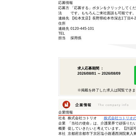
応募情報
応募方
「応募する」ボタンをクリックしてくだ
法
です。もちろんご来社面談も可能です。
連絡先
【松本支店】長野県松本市深志1丁目4-2
住所
連絡先
0120-445-101
TEL
担当
採用係
求人応募期間 ：
2026/08/01 ～ 2026/08/09
※掲載を終了した求人は閲覧できま
企業情報
社名
株式会社コトリオ
株式会社コトリオ
企業
「当社の使命」は、介護業界で頑張りた
概要
促していきたいと考えています。【許認可番号】
本社
京都府京都市下京区塩小路通西洞院東入東塩