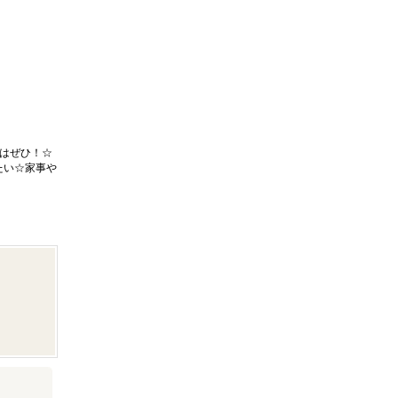
はぜひ！☆
たい☆家事や