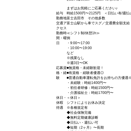
まずはお気軽にご応募ください♪
給与
時給1500円〜2125円 ＜日払い有/週
勤務地
富士吉田市 その他多数
交通ア
富士山駅から車でスグ／交通費全額支給
クセス
勤務時
≪シフト制/休憩1h≫
間・曜
例
日
・9:00〜17:00
・10:00〜19:00
など
※残業なし
※週3日〜OK
応募資
■無資格・未経験歓迎！
格・経
■有資格・経験者優遇◎
験
■普通自動車運転免許をお持ちの方優遇
・未経験：時給1400円〜
・初任者研修：時給1500円〜
・介護福祉士：時給1700円〜
休日・
＜休日＞
休暇
シフトによりお休み決定
待遇
※各種規定有
◆社会保険完備
◆無料定期健康診断
◆日払い・週払い可
◆短期（2ヶ月）〜長期