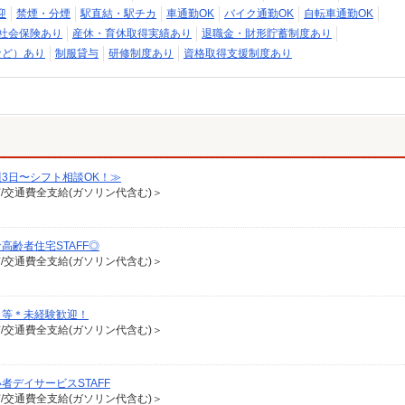
迎
禁煙・分煙
駅直結・駅チカ
車通勤OK
バイク通勤OK
自転車通勤OK
社会保険あり
産休・育休取得実績あり
退職金・財形貯蓄制度あり
など）あり
制服貸与
研修制度あり
資格取得支援制度あり
3日〜シフト相談OK！≫
有/交通費全支給(ガソリン代含む)＞
齢者住宅STAFF◎
有/交通費全支給(ガソリン代含む)＞
り等＊未経験歓迎！
有/交通費全支給(ガソリン代含む)＞
デイサービスSTAFF
有/交通費全支給(ガソリン代含む)＞