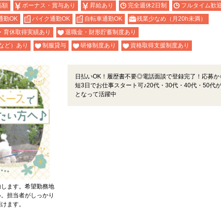
高額
ボーナス・賞与あり
昇給あり
完全週休2日制
フルタイム歓
通勤OK
バイク通勤OK
自転車通勤OK
残業少なめ（月20h未満）
・育休取得実績あり
退職金・財形貯蓄制度あり
など）あり
制服貸与
研修制度あり
資格取得支援制度あり
日払いOK！履歴書不要◎電話面談で登録完了！応募か
短3日でお仕事スタート可♪20代・30代・40代・50代
となって活躍中
内します。希望勤務地
い。担当者がしっかり
頂けます。