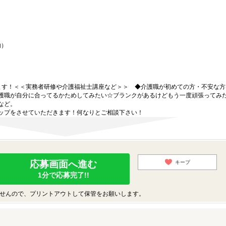
内）
ます！＜＜実務者研修や介護福祉士講座など＞＞ ◆介護職が初めての方・不安な方
護職が自分に合ってるかためしてみたい☆ブランクがあるけどもう一度頑張ってみ
など。
ップをさせていただきます！何なりとご相談下さい！
応募画面へ進む
キープ
1分で応募完了!!
せんので、プリントアウトして保管をお願いします。