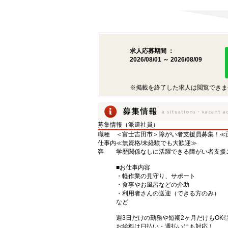
求人応募期間 ：
2026/08/01 ～ 2026/08/09
※掲載を終了した求人は閲覧できま
募集情報（派遣社員）
職種
＜富士吉田市＞障がい者支援員募集！≪
仕事内
≪無資格/未経験でも大歓迎≫
容
学歴関係なしに活躍できる障がい者支援
■お仕事内容
・軽作業の見守り、サポート
・食事やお風呂などの介助
・利用者さんの送迎（できる方のみ）
など
週3日だけの勤務や短期2ヶ月だけもOK
お給料は日払い・週払いにも対応！