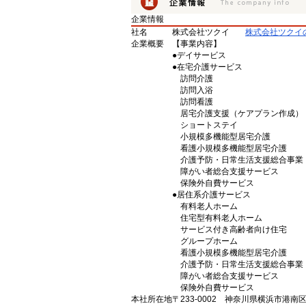
企業情報
社名
株式会社ツクイ
株式会社ツクイ
企業概要
【事業内容】
●デイサービス
●在宅介護サービス
訪問介護
訪問入浴
訪問看護
居宅介護支援（ケアプラン作成）
ショートステイ
小規模多機能型居宅介護
看護小規模多機能型居宅介護
介護予防・日常生活支援総合事業
障がい者総合支援サービス
保険外自費サービス
●居住系介護サービス
有料老人ホーム
住宅型有料老人ホーム
サービス付き高齢者向け住宅
グループホーム
看護小規模多機能型居宅介護
介護予防・日常生活支援総合事業
障がい者総合支援サービス
保険外自費サービス
本社所在地
〒233-0002 神奈川県横浜市港南