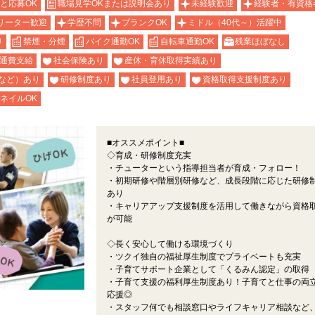
と応募OK
職場見学OKまたは説明会あり
未経験歓迎
経験者・有資格
リーター歓迎
学歴不問
ブランクOK
ミドル（40代～）活躍中
り
禁煙・分煙
バイク通勤OK
自転車通勤OK
残業ほぼなし
通費支給
社会保険あり
産休・育休取得実績あり
など）あり
研修制度あり
社員登用あり
資格取得支援制度あり
ネイルOK
■オススメポイント■
◇育成・研修制度充実
・チューターという指導担当者が育成・フォロー！
・初期研修や階層別研修など、成長段階に応じた研修
あり
・キャリアアップ支援制度を活用して働きながら資格
が可能
◇長く安心して働ける環境づくり
・ツクイ独自の福祉厚生制度でプライベートも充実
・子育てサポート企業として「くるみん認定」の取得
・子育て支援の福利厚生制度あり！子育てと仕事の両
応援◎
・スタッフ何でも相談窓口やライフキャリア相談など