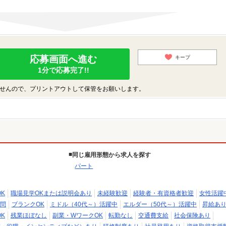
応募画面へ進む
キープ
1分で応募完了!!
せんので、プリントアウトして保管をお願いします。
同じ雇用形態から求人を探す
パート
K
職場見学OKまたは説明会あり
未経験歓迎
経験者・有資格者歓迎
女性活躍
問
ブランクOK
ミドル（40代～）活躍中
エルダー（50代～）活躍中
昇給あ
K
残業ほぼなし
副業・WワークOK
転勤なし
交通費支給
社会保険あり