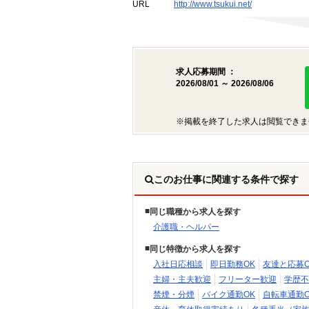
URL
http://www.tsukui.net/
求人応募期間 ：
2026/08/01 ～ 2026/08/06
※掲載を終了した求人は閲覧できま
このお仕事に関連する条件で探す
同じ職種から求人を探す
介護職・ヘルパー
同じ特徴から求人を探す
入社日応相談
即日勤務OK
友達と応募O
主婦・主夫歓迎
フリーター歓迎
学歴不
禁煙・分煙
バイク通勤OK
自転車通勤O