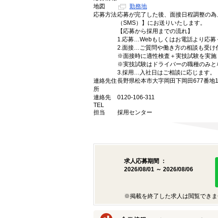
地図
勤務地
応募方法
応募が完了した後、面接日程調整の為
（SMS）】にお送りいたします。
【応募から採用までの流れ】
1.応募…Webもしくはお電話より応
2.面接…ご質問や働き方の相談も受け
※面接時に適性検査＋実技試験を実施
※実技試験はドライバーの職種のみと
3.採用…入社日はご相談に応じます。
連絡先住
長野県松本市大字岡田下岡田677番地
所
連絡先
0120-106-311
TEL
担当
採用センター
求人応募期間 ：
2026/08/01 ～ 2026/08/06
※掲載を終了した求人は閲覧できま