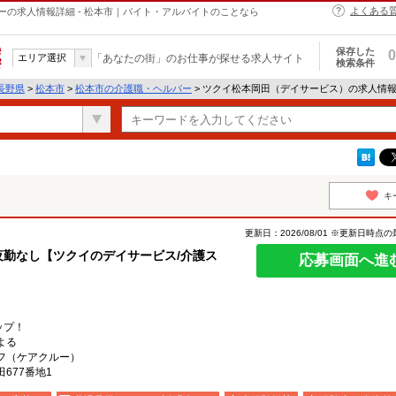
よくある
の求人情報詳細 - 松本市｜バイト・アルバイトのことなら
保存した
0
エリア選択
「あなたの街」のお仕事が探せる求人サイト
検索条件
長野県
>
松本市
>
松本市の介護職・ヘルパー
> ツクイ松本岡田（デイサービス）の求人情
キ
更新日：2026/08/01 ※更新日時点
夜勤なし【ツクイのデイサービス/介護ス
応募画面へ進
ップ！
よる
フ（ケアクルー）
677番地1