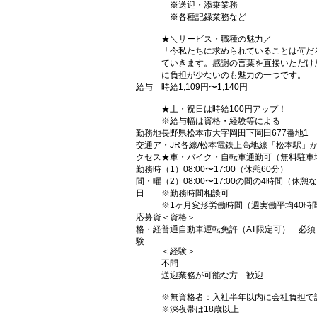
※送迎・添乗業務
※各種記録業務など
★＼サービス・職種の魅力／
「今私たちに求められていることは何だ
ていきます。感謝の言葉を直接いただけ
に負担が少ないのも魅力の一つです。
給与
時給1,109円〜1,140円
★土・祝日は時給100円アップ！
※給与幅は資格・経験等による
勤務地
長野県松本市大字岡田下岡田677番地1
交通ア
・JR各線/松本電鉄上高地線「松本駅」か
クセス
★車・バイク・自転車通勤可（無料駐車
勤務時
（1）08:00〜17:00（休憩60分）
間・曜
（2）08:00〜17:00の間の4時間（休憩
日
※勤務時間相談可
※1ヶ月変形労働時間（週実働平均40時
応募資
＜資格＞
格・経
普通自動車運転免許（AT限定可） 必須
験
＜経験＞
不問
送迎業務が可能な方 歓迎
※無資格者：入社半年以内に会社負担で
※深夜帯は18歳以上