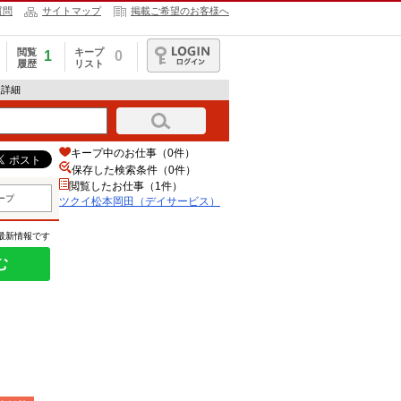
質問
サイトマップ
掲載ご希望のお客様へ
閲覧
キープ
1
0
履歴
リスト
ログイン
報詳細
キープ中のお仕事（0件）
保存した検索条件（
0
件）
閲覧したお仕事（1件）
ープ
ツクイ松本岡田（デイサービス）
の最新情報です
む