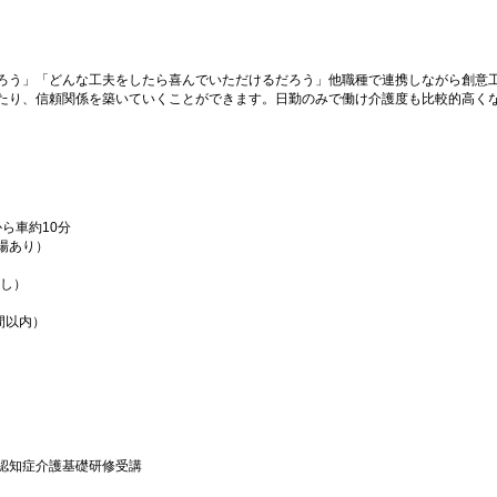
ろう」「どんな工夫をしたら喜んでいただけるだろう」他職種で連携しながら創意
たり、信頼関係を築いていくことができます。日勤のみで働け介護度も比較的高く
ら車約10分
場あり）
なし）
間以内）
認知症介護基礎研修受講