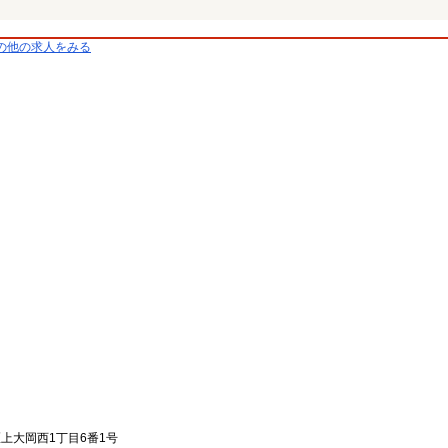
の他の求人をみる
区上大岡西1丁目6番1号