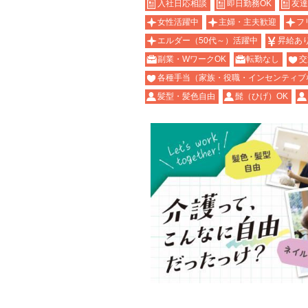
入社日応相談
即日勤務OK
友達
女性活躍中
主婦・主夫歓迎
フ
エルダー（50代～）活躍中
昇給あ
副業・WワークOK
転勤なし
交
各種手当（家族・役職・インセンティブ
髪型・髪色自由
髭（ひげ）OK