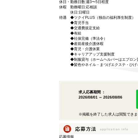
休日・
勤務日数:週3〜5日程度
休暇
勤務曜日:応相談
休日:日曜日
待遇
◆ツクイPLUS（独自の福利厚生制度）
◆育児手当
◆交通費規定支給
◆有給
◆社保完備（準法令）
◆産前産後介護休暇
◆育児・介護休業
◆キャリアアップ支援制度
◆制服貸与（ホームヘルパーはエプロン
◆髪色やネイル・まつげエクステ・ひげ
求人応募期間 ：
2026/08/01 ～ 2026/08/06
※掲載を終了した求人は閲覧できま
応募情報