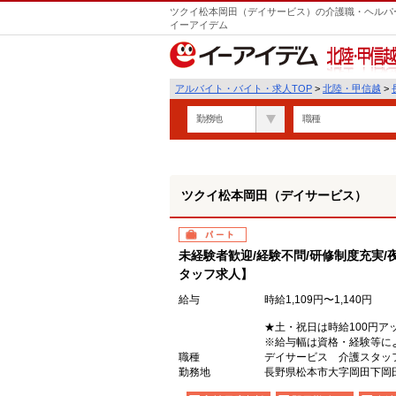
ツクイ松本岡田（デイサービス）の介護職・ヘルパー
イーアイデム
北陸・甲信越
アルバイト・バイト・求人TOP
>
北陸・甲信越
>
勤務地
職種
ツクイ松本岡田（デイサービス）
パート
未経験者歓迎/経験不問/研修制度充実/
タッフ求人】
給与
時給1,109円〜1,140円
★土・祝日は時給100円ア
※給与幅は資格・経験等に
職種
デイサービス 介護スタッ
勤務地
長野県松本市大字岡田下岡田