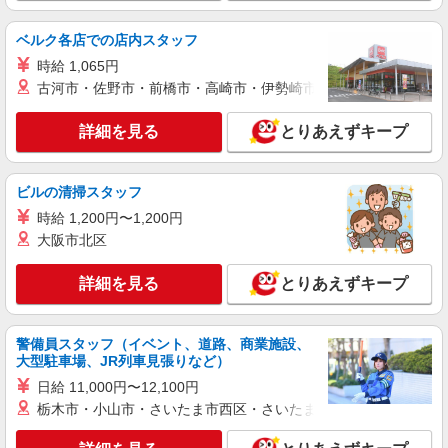
日研トータルソーシング株式会社 メディカルケア事業部/松本オフィ
ス
ベルク各店での店内スタッフ
未経験・無資格OKの介護スタッフ
時給 1,065円
時給1,250円〜1,500円 ★週払いOK（規定あ
古河市・佐野市・前橋市・高崎市・伊勢崎市・太田市・館林市・
り） ※給与幅は経験・能力による
長野県松本市 【最寄駅】三溝駅 ★勤務地は
詳細を見る
とりあえずキープ
3000ヶ所以上★ 自宅から通いやすいエリアなど、
お好きな勤務地をお選び下さい！！
詳細を見る
キープ
ビルの清掃スタッフ
時給 1,200円〜1,200円
派遣社員
大阪市北区
（株）ウィルオブ・ワークCW 松本支店/ms200201
夜勤専従
詳細を見る
とりあえずキープ
時給1400円 ◆前払い・日払い・週払いOK
長野県松本市松本駅周辺
警備員スタッフ（イベント、道路、商業施設、
大型駐車場、JR列車見張りなど）
詳細を見る
キープ
日給 11,000円〜12,100円
栃木市・小山市・さいたま市西区・さいたま市岩槻区・久喜市・
アルバイト
パート
派遣社員
紹介予定派遣
日研トータルソーシング株式会社 メディカルケア事業部/松本オフィ
ス