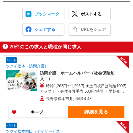
ブックマーク
ポストする
シェアする
URLをシェア
20
件のこの求人と職種が同じ求人
NEW
パート
ツクイ松本（訪問介護）
訪問介護 ホームヘルパー（社会保険加
入！）
時給1,263円〜1,293円 ★土日祝日は時給100円
アップ！ ・身体介護手当:500円/時間 ・早朝夜間
深夜手当:300円/時間 （18:00〜翌07:59の時間
長野県松本市井川城3-4-43
帯） ・ICT手当:2,000円/月 ・深夜割増は別途支給
・ケア→ケアの移動時間も賃金（時給）を支給 ・
詳細を見る
キープ
特定事業所加算手当:60円/時間含む ※給与幅は資
格・経験等による
NEW
パート
ツクイ松本岡田（デイサービス）