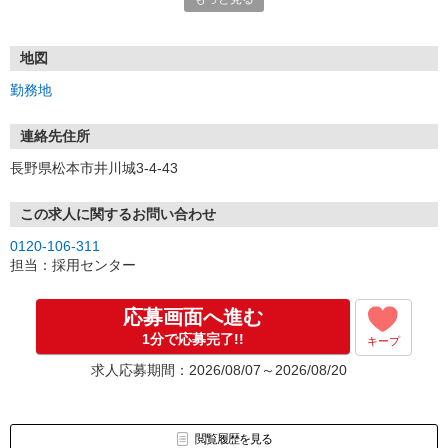
1.応募…Webもしくはお電話より応募ください。
2.面接…ご質問や働き方の相談も受け付けます。
※面接時に適性検査＋実技試験を実施
※実技試験はドライバーの職種のみとなります。
地図
3.採用…入社日はご相談に応じます。
勤務地
連絡先住所
長野県松本市井川城3-4-43
この求人に関するお問い合わせ
0120-106-311
担当：採用センター
応募画面へ進む
1分で応募完了!!
キープ
求人応募期間：2026/08/07～2026/08/20
閲覧履歴を見る