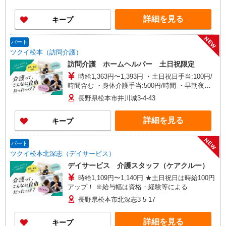
詳細を見る
キープ
NEW
パート
ツクイ松本（訪問介護）
訪問介護 ホームヘルパー 土日祝限定
時給1,363円〜1,393円 ・土日祝日手当:100円/
時間含む ・身体介護手当:500円/時間 ・早朝夜間
深夜手当:300円/時間 （18:00〜翌07:59の時間
長野県松本市井川城3-4-43
帯） ・ICT手当:2,000円/月 ・深夜割増は別途支給
・ケア→ケアの移動時間も賃金（時給）を支給 ・
詳細を見る
キープ
特定事業所加算手当:60円/時間含む ※給与幅は資
格・経験等による
NEW
パート
ツクイ松本北深志（デイサービス）
デイサービス 介護スタッフ（ケアクルー）
時給1,109円〜1,140円 ★土日祝日は時給100円
アップ！ ※給与幅は資格・経験等による
長野県松本市北深志3-5-17
詳細を見る
キープ