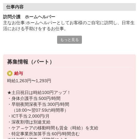
◇長く安心して働ける環境づくり
・ツクイ独自の福祉厚生制度でプライベートも充実
仕事内容
・子育てサポート企業として「くるみん認定」の取得
訪問介護 ホームヘルパー
・子育て支援の福利厚生制度あり！子育てと仕事の両立を応援◎
主なお仕事:ホームヘルパーとしてお客様のご自宅に訪問し、日常生
・スタッフ何でも相談窓口やライフキャリア相談など、各相談窓
活における手助けをするお仕事。
口あり
もっと見る
◇生活援助と身体介護
◇頑張った分、スタッフに還元！
（身体介護は＋500円/時間、土日祝＋100円/時間）
・2024年冬季賞与からインセンティブ賞与を導入
※アプリを使用した記録（ICT手当＋2,000円/月）
・パートは特別手当の支給あり
※一人での業務に安心するまで同行研修あり
募集情報（パート）
※外出時の移動手段：マイカー
給与
★＼サービス・職種の魅力／
時給1,263円〜1,293円
「ありがとう」や「あなたが来てくれてうれしい」という感謝の言
葉を直接いただけるため、ダイレクトにやりがいを感じることがで
★土日祝日は時給100円アップ！
きます。一方的に支えるだけではなく、時にはお客様から元気や活
・身体介護手当:500円/時間
力をもらったりすることがあります。これは、お客様と1対1で関係
・早朝夜間深夜手当:300円/時間
を深めていく訪問介護ならではの醍醐味です！
（18:00〜翌07:59の時間帯）
・ICT手当:2,000円/月
・深夜割増は別途支給
・ケア→ケアの移動時間も賃金（時給）を支給
・特定事業所加算手当:60円/時間含む