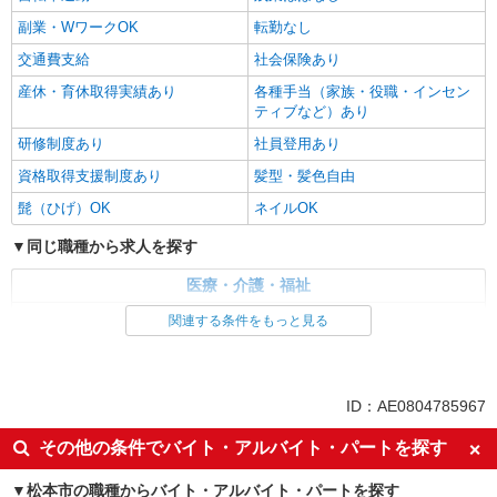
副業・WワークOK
転勤なし
交通費支給
社会保険あり
産休・育休取得実績あり
各種手当（家族・役職・インセン
ティブなど）あり
研修制度あり
社員登用あり
資格取得支援制度あり
髪型・髪色自由
髭（ひげ）OK
ネイルOK
同じ職種から求人を探す
医療・介護・福祉
介護職・ヘルパー
関連する条件をもっと見る
同じ特徴から求人を探す
未経験歓迎
ミドル（40代～）活躍中
ID：AE0804785967
副業・WワークOK
交通費支給
その他の条件でバイト・アルバイト・パートを探す
社会保険あり
産休・育休取得実績あり
松本市の職種からバイト・アルバイト・パートを探す
社員登用あり