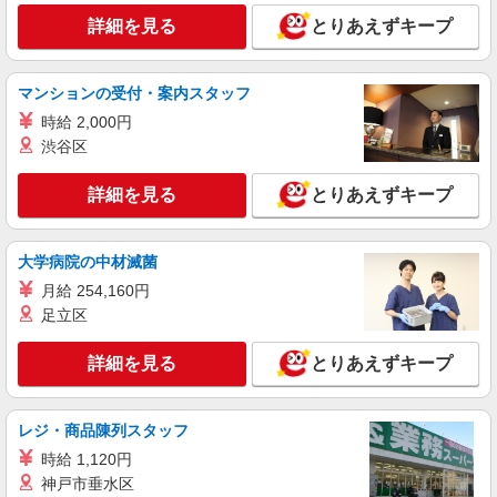
株式会社kotrio /●MT-H-2086460
詳細を見る
とりあえずキープ
＜松本市＞小さなデイサービスSTAFF募集≪
週3勤務≫≪夕方退社≫
時給1500円〜2125円 ＜日払い有/週払い有/交
マンションの受付・案内スタッフ
通費全支給(ガソリン代含む)＞
時給 2,000円
松本市内
渋谷区
詳細を見る
キープ
詳細を見る
とりあえずキープ
アルバイト
パート
派遣社員
日研トータルソーシング株式会社 メディカルケア事業部/松本オフィ
大学病院の中材滅菌
ス【看護助手】
月給 254,160円
看護助手（ナースエイド）
足立区
時給1,300円 ★週払いOK（規定あり） ※給与
幅は経験・能力による
詳細を見る
とりあえずキープ
長野県松本市 【最寄駅】北新・松本大学前駅
詳細を見る
キープ
レジ・商品陳列スタッフ
時給 1,120円
アルバイト
パート
派遣社員
神戸市垂水区
日研トータルソーシング株式会社 メディカルケア事業部/松本オフィ