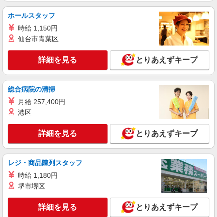
派遣社員
ホールスタッフ
株式会社kotrio /●MT-H-2009206
時給 1,150円
向かう先は、笑顔の待つ場所！デイサービスの
仙台市青葉区
サポート＆送迎STAFF
時給1500円〜2125円 ＜日払い有/週払い有/交
詳細を見る
とりあえずキープ
通費全支給(ガソリン代含む)＞
松本市内
総合病院の清掃
詳細を見る
キープ
月給 257,400円
港区
派遣社員
（株）ウィルオブ・ワークCW 松本支店/ms200201
詳細を見る
とりあえずキープ
ケアスタッフ
時給1300円 ◆前払い・日払い・週払いOK
レジ・商品陳列スタッフ
長野県松本市松本駅周辺
時給 1,180円
堺市堺区
詳細を見る
キープ
詳細を見る
とりあえずキープ
アルバイト
パート
派遣社員
紹介予定派遣