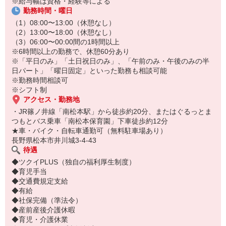
※給与幅は資格・経験等による
勤務時間・曜日
（1）08:00〜13:00（休憩なし）
（2）13:00〜18:00（休憩なし）
（3）06:00〜00:00間の1時間以上
※6時間以上の勤務で、休憩60分あり
※「平日のみ」「土日祝日のみ」、「午前のみ・午後のみの半
日パート」「曜日固定」といった勤務も相談可能
※勤務時間相談可
※シフト制
アクセス・勤務地
・JR篠ノ井線「南松本駅」から徒歩約20分、またはぐるっとま
つもとバス乗車「南松本保育園」下車徒歩約12分
★車・バイク・自転車通勤可（無料駐車場あり）
長野県松本市井川城3-4-43
待遇
◆ツクイPLUS（独自の福利厚生制度）
◆育児手当
◆交通費規定支給
◆有給
◆社保完備（準法令）
◆産前産後介護休暇
◆育児・介護休業