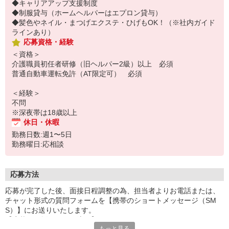
◆キャリアアップ支援制度
◆制服貸与（ホームヘルパーはエプロン貸与）
◆髪色やネイル・まつげエクステ・ひげもOK！（※社内ガイド
ラインあり）
応募資格・経験
＜資格＞
介護職員初任者研修（旧ヘルパー2級）以上 必須
普通自動車運転免許（AT限定可） 必須
＜経験＞
不問
※深夜帯は18歳以上
休日・休暇
勤務日数:週1〜5日
勤務曜日:応相談
応募方法
応募が完了した後、面接日程調整の為、担当者よりお電話または、
チャット形式の質問フォームを【携帯のショートメッセージ（SM
S）】にお送りいたします。
【応募から採用までの流れ】
もっと見る