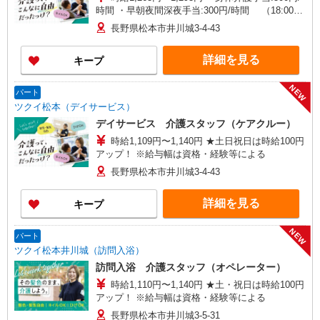
時間 ・早朝夜間深夜手当:300円/時間 （18:00〜
翌07:59の時間帯） ・ICT手当:2,000円/月 ・深夜
長野県松本市井川城3-4-43
割増は別途支給 ・ケア→ケアの移動時間も賃金
（時給）を支給 ・特定事業所加算手当:60円/時間
詳細を見る
キープ
含む ※給与幅は資格・経験等による
NEW
パート
ツクイ松本（デイサービス）
デイサービス 介護スタッフ（ケアクルー）
時給1,109円〜1,140円 ★土日祝日は時給100円
アップ！ ※給与幅は資格・経験等による
長野県松本市井川城3-4-43
詳細を見る
キープ
NEW
パート
ツクイ松本井川城（訪問入浴）
訪問入浴 介護スタッフ（オペレーター）
時給1,110円〜1,140円 ★土・祝日は時給100円
アップ！ ※給与幅は資格・経験等による
長野県松本市井川城3-5-31