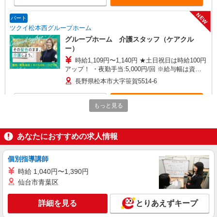
NEW
パート
ツクイ松本西グループホーム
グループホーム 介護スタッフ（ケアクル
ー）
時給1,109円〜1,140円 ★土日祝日は時給100円
アップ！ ・夜勤手当:5,000円/回 ※給与幅は資
格・経験等による
長野県松本市大字笹賀5514-6
詳細を見る
キープ
もっと見る
派遣社員
株式会社kotrio /●MT-H-2011969
あなたにおすすめの求人情報
≪松本市≫夜勤なし！未経験・ブランクOKの
デイスタッフ
個別指導講師
時給1500円〜2125円 ＜日払い有/週払い有/交
時給 1,040円〜1,390円
通費全支給(ガソリン代含む)＞
仙台市青葉区
松本市内
詳細を見る
とりあえずキープ
詳細を見る
キープ