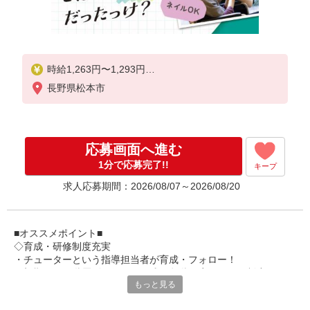
時給1,263円〜1,293円
長野県松本市
★土日祝日は時給100円アップ！
・身体介護手当:500円/時間
・早朝夜間深夜手当:300円/時間
（18:00〜翌07:59の時間帯）
応募画面へ進む
・ICT手当:2,000円/月
・深夜割増は別途支給
1分で応募完了!!
キープ
・ケア→ケアの移動時間も賃金（時給）を支給
求人応募期間：2026/08/07～2026/08/20
・特定事業所加算手当:60円/時間含む
※給与幅は資格・経験等による
■オススメポイント■
◇育成・研修制度充実
・チューターという指導担当者が育成・フォロー！
・初期研修や階層別研修など、成長段階に応じた研修制度あり
もっと見る
・キャリアアップ支援制度を活用して働きながら資格取得が可能