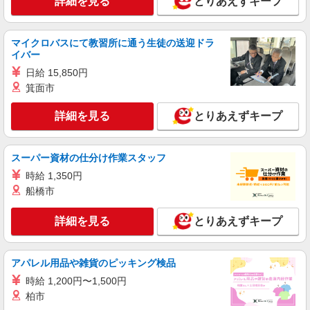
詳細を見る
とりあえずキープ
介護スタッフ／資格あり or 経験者
時給1,350円〜1,500円 ◆無資格・経験者：時
マイクロバスにて教習所に通う生徒の送迎ドラ
給1,350円〜 ◆初任者研修・経験者：時給1,400
イバー
円〜 ◆介護福祉士：時給1,500円〜 ※経験者は3ヶ
長野県松本市 【最寄駅】北新・松本大学前駅
月以上 ※給与幅は経験・能力による ★週払い
日給 15,850円
★勤務地は3000ヶ所以上★ 自宅から通いやすいエ
OK（規定あり）
リアなど、お好きな勤務地をお選び下さい！！
箕面市
詳細を見る
キープ
詳細を見る
とりあえずキープ
アルバイト
パート
派遣社員
紹介予定派遣
日研トータルソーシング株式会社 メディカルケア事業部/松本オフィ
スーパー資材の仕分け作業スタッフ
ス
時給 1,350円
未経験・無資格OKの介護スタッフ
船橋市
時給1,250円〜1,500円 ★週払いOK（規定あ
り） ※給与幅は経験・能力による
詳細を見る
とりあえずキープ
長野県松本市 【最寄駅】南松本駅 ★勤務地は
3000ヶ所以上★ 自宅から通いやすいエリアなど、
お好きな勤務地をお選び下さい！！
アパレル用品や雑貨のピッキング検品
詳細を見る
キープ
時給 1,200円〜1,500円
柏市
派遣社員