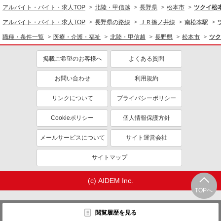
アルバイト・バイト・求人TOP
北陸・甲信越
長野県
松本市
ツクイ松
アルバイト・バイト・求人TOP
長野県の路線
ＪＲ篠ノ井線
南松本駅
職種・条件一覧
医療・介護・福祉
北陸・甲信越
長野県
松本市
ツク
掲載ご希望のお客様へ
よくある質問
お問い合わせ
利用規約
リンクについて
プライバシーポリシー
Cookieポリシー
個人情報保護方針
メールサービスについて
サイト運営会社
サイトマップ
(c) AIDEM Inc.
TOPへ
閲覧履歴を見る