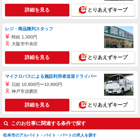
ス【看護助手】
詳細を見る
とりあえずキープ
看護助手（ナースエイド）
時給1,300円 ★週払いOK（規定あり） ※給与
幅は経験・能力による
レジ・商品陳列スタッフ
長野県松本市 【最寄駅】渚駅
時給 1,300円
大阪市中央区
詳細を見る
キープ
詳細を見る
とりあえずキープ
アルバイト
パート
派遣社員
紹介予定派遣
日研トータルソーシング株式会社 メディカルケア事業部/松本オフィ
ス
マイクロバスによる施設利用者送迎ドライバー
未経験・無資格OKの介護スタッフ
日給 10,900円〜10,900円
時給1,250円〜1,500円 ★週払いOK（規定あ
神戸市須磨区
り） ※給与幅は経験・能力による
長野県松本市 【最寄駅】北新・松本大学前駅
詳細を見る
とりあえずキープ
★勤務地は3000ヶ所以上★ 自宅から通いやすいエ
リアなど、お好きな勤務地をお選び下さい！！
詳細を見る
キープ
このお仕事に関連する条件で探す
松本市のアルバイト・バイト・パートの求人を探す