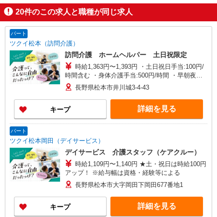
20
件のこの求人と職種が同じ求人
パート
ツクイ松本（訪問介護）
訪問介護 ホームヘルパー 土日祝限定
時給1,363円〜1,393円 ・土日祝日手当:100円/
時間含む ・身体介護手当:500円/時間 ・早朝夜間
深夜手当:300円/時間 （18:00〜翌07:59の時間
長野県松本市井川城3-4-43
帯） ・ICT手当:2,000円/月 ・深夜割増は別途支給
・ケア→ケアの移動時間も賃金（時給）を支給 ・
詳細を見る
キープ
特定事業所加算手当:60円/時間含む ※給与幅は資
格・経験等による
パート
ツクイ松本岡田（デイサービス）
デイサービス 介護スタッフ（ケアクルー）
時給1,109円〜1,140円 ★土・祝日は時給100円
アップ！ ※給与幅は資格・経験等による
長野県松本市大字岡田下岡田677番地1
詳細を見る
キープ