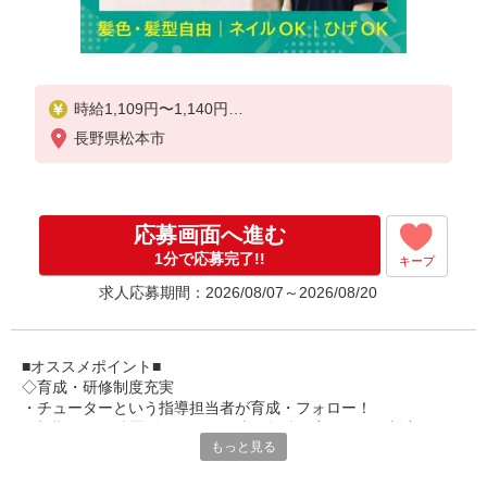
時給1,109円〜1,140円
長野県松本市
★土日祝日は時給100円アップ！
・夜勤手当:5,000円/回
※給与幅は資格・経験等による
応募画面へ進む
1分で応募完了!!
キープ
求人応募期間：2026/08/07～2026/08/20
■オススメポイント■
◇育成・研修制度充実
・チューターという指導担当者が育成・フォロー！
・初期研修や階層別研修など、成長段階に応じた研修制度あり
もっと見る
・キャリアアップ支援制度を活用して働きながら資格取得が可能