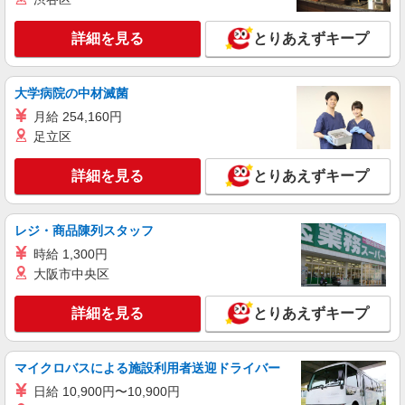
[ 綺麗 ]高級シニアマンションで生活ケア/見守
りなど/松本市
詳細を見る
とりあえずキープ
時給1500円〜2125円 ＜日払い有/週払い有/交
通費全支給(ガソリン代含む)＞
大学病院の中材滅菌
松本市内
月給 254,160円
足立区
詳細を見る
キープ
詳細を見る
とりあえずキープ
派遣社員
株式会社kotrio /●MT-H-1875787
高級ホテルのような空間＊。松本市▼サ高住で
レジ・商品陳列スタッフ
見回りやお話相手など
時給 1,300円
時給1500円〜2125円 ＜日払い有/週払い有/交
大阪市中央区
通費全支給(ガソリン代含む)＞
松本市
詳細を見る
とりあえずキープ
詳細を見る
キープ
マイクロバスによる施設利用者送迎ドライバー
派遣社員
日給 10,900円〜10,900円
株式会社kotrio /●MT-H-1959333