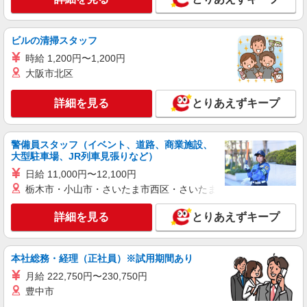
株式会社kotrio /●MT-H-1871588
松本市≫家庭的でこぢんまりしたグルホ＊家事
サポートなど
ビルの清掃スタッフ
時給1500円〜2125円 ＜日払い有/週払い有/交
時給 1,200円〜1,200円
通費全支給(ガソリン代含む)＞
大阪市北区
長野県松本市
詳細を見る
とりあえずキープ
詳細を見る
キープ
警備員スタッフ（イベント、道路、商業施設、
派遣社員
大型駐車場、JR列車見張りなど）
株式会社kotrio /●MT-H-1875193
日給 11,000円〜12,100円
デイサービスSTAFF｜面接なし！履歴書不
栃木市・小山市・さいたま市西区・さいたま市岩槻区・久喜市・
要！未経験＆無資格OK◎
時給1500円〜2125円 ＜日払い有/週払い有/交
詳細を見る
とりあえずキープ
通費全支給(ガソリン代含む)＞
松本市
本社総務・経理（正社員）※試用期間あり
詳細を見る
キープ
月給 222,750円〜230,750円
豊中市
派遣社員