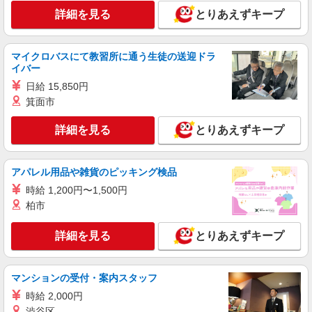
株式会社kotrio /●MT-H-2068702
詳細を見る
とりあえずキープ
＼収入アップを全面サポート／小規模デイ
STAFF｜資格支援制度あり
時給1500円〜2125円 ＜日払い有/週払い有/交
マイクロバスにて教習所に通う生徒の送迎ドラ
通費全支給(ガソリン代含む)＞
イバー
松本市内
日給 15,850円
箕面市
詳細を見る
キープ
詳細を見る
とりあえずキープ
派遣社員
株式会社kotrio /●MT-H-2066904
アパレル用品や雑貨のピッキング検品
松本市＊グループホームSTAFF＊経験不問◎
日収1.2万円も可
時給 1,200円〜1,500円
時給1500円〜2125円 ＜日払い有/週払い有/交
柏市
通費全支給(ガソリン代含む)＞
松本市内
詳細を見る
とりあえずキープ
詳細を見る
キープ
マンションの受付・案内スタッフ
時給 2,000円
派遣社員
株式会社kotrio /●MT-H-1815929
渋谷区