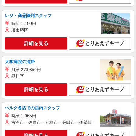
給なし
契約社員
レジ・商品陳列スタッフ
松本ケアセンターそよ風：RO29679
時給 1,180円
ショートステイ 介護スタッフ
堺市堺区
【月給】249,760円〜272,920円 ▼給与詳細 処
遇改善手当：35,920円 夜勤手当：30,000円（5回
詳細を見る
とりあえずキープ
分） ※6回目以降は1回6,000円支給 ▼下記別途支
長野県松本市大字笹賀8134-1
給 通勤手当 年末年始手当：380円/時 昇給年1回
（4月） 寸志あり：年2回（6月・12月） ※業績に
詳細を見る
キープ
よる 特別報酬：平均34.1万円（最高額135万円）
大学病院の清掃
※2025年6月支給実績 ※処遇改善手当は試用期間
月給 273,650円
中(3ヶ月)は支給なし
パート
品川区
松本ケアセンターそよ風：RO37452
デイサービス 介護スタッフ
詳細を見る
とりあえずキープ
【時給】1,261円〜1,361円 ▼給与詳細 処遇改
善手当：200円/時 ▼下記別途支給 通勤手当 年末
年始手当：380円/時 寸志あり：年2回（6月・12
長野県松本市大字笹賀8134-1
ベルク各店での店内スタッフ
月） ※業績による ※処遇改善手当は試用期間中(3
時給 1,065円
ヶ月)は支給なし
詳細を見る
キープ
古河市・佐野市・前橋市・高崎市・伊勢崎市・太田市・館林市・
派遣社員
詳細を見る
とりあえずキープ