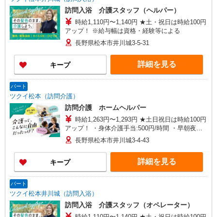
訪問入浴 介護スタッフ（ヘルパー）
時給1,110円〜1,140円 ★土・祝日は時給100円
アップ！ ※給与幅は資格・経験等による
長野県松本市井川城3-5-31
詳細を見る
キープ
パート
ツクイ松本（訪問介護）
訪問介護 ホームヘルパー
時給1,263円〜1,293円 ★土日祝日は時給100円
アップ！ ・身体介護手当:500円/時間 ・早朝夜間
深夜手当:300円/時間 （18:00〜翌07:59の時間
長野県松本市井川城3-4-43
帯） ・ICT手当:2,000円/月 ・深夜割増は別途支給
・ケア→ケアの移動時間も賃金（時給）を支給 ・
詳細を見る
キープ
特定事業所加算手当:60円/時間含む ※給与幅は資
格・経験等による
パート
ツクイ松本井川城（訪問入浴）
訪問入浴 介護スタッフ（オペレーター）
時給1,110円〜1,140円 ★土・祝日は時給100円