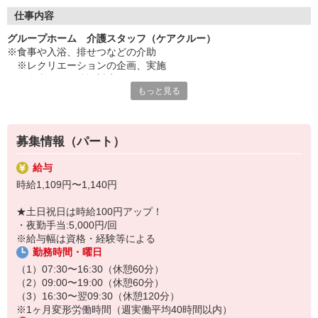
◇長く安心して働ける環境づくり
・ツクイ独自の福祉厚生制度でプライベートも充実
仕事内容
・子育てサポート企業として「くるみん認定」の取得
グループホーム 介護スタッフ（ケアクルー）
・子育て支援の福利厚生制度あり！子育てと仕事の両立を応援◎
※食事や入浴、排せつなどの介助
・スタッフ何でも相談窓口やライフキャリア相談など、各相談窓
※レクリエーションの企画、実施
口あり
※食事作り、往診対応
もっと見る
※地域交流の対応
◇頑張った分、スタッフに還元！
※各種記録業務など
・2024年冬季賞与からインセンティブ賞与を導入
＜夜勤の場合＞
・パートは特別手当の支給あり
上記業務に加えて、以下の業務を担当
募集情報（パート）
※就寝・起床介助
※2時間ごとの巡回
給与
※定時連絡と報告など
時給1,109円〜1,140円
★＼サービス・職種の魅力／
★土日祝日は時給100円アップ！
認知症の高齢者が共同生活を営む中で、必要な支援・援助・サービ
・夜勤手当:5,000円/回
スを提供します。少人数のユニット単位での共同生活により、認知
※給与幅は資格・経験等による
症の症状を和らげ、進行を緩やかにすることを目的としています。
勤務時間・曜日
アットホームな環境の中で、精神的な安定や自立支援を目指した介
護を行います。
（1）07:30〜16:30（休憩60分）
（2）09:00〜19:00（休憩60分）
（3）16:30〜翌09:30（休憩120分）
※1ヶ月変形労働時間（週実働平均40時間以内）