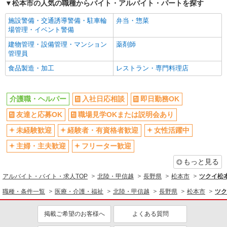
松本市の人気の職種からバイト・アルバイト・パートを探す
施設警備・交通誘導警備・駐車輪
弁当・惣菜
場管理・イベント警備
建物管理・設備管理・マンション
薬剤師
管理員
食品製造・加工
レストラン・専門料理店
介護職・ヘルパー
入社日応相談
即日勤務OK
友達と応募OK
職場見学OKまたは説明会あり
未経験歓迎
経験者・有資格者歓迎
女性活躍中
主婦・主夫歓迎
フリーター歓迎
もっと見る
アルバイト・バイト・求人TOP
北陸・甲信越
長野県
松本市
ツクイ松
職種・条件一覧
医療・介護・福祉
北陸・甲信越
長野県
松本市
ツク
掲載ご希望のお客様へ
よくある質問