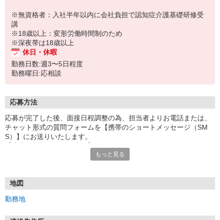
※無資格者：入社半年以内に会社負担で認知症介護基礎研修受
講
※18歳以上：変形労働時間制のため
※深夜帯は18歳以上
休日・休暇
勤務日数:週3〜5日程度
勤務曜日:応相談
応募方法
応募が完了した後、面接日程調整の為、担当者よりお電話または、
チャット形式の質問フォームを【携帯のショートメッセージ（SM
S）】にお送りいたします。
【応募から採用までの流れ】
もっと見る
1.応募…Webもしくはお電話より応募ください。
2.面接…ご質問や働き方の相談も受け付けます。
※面接時に適性検査＋実技試験を実施
※実技試験はドライバーの職種のみとなります。
地図
3.採用…入社日はご相談に応じます。
勤務地