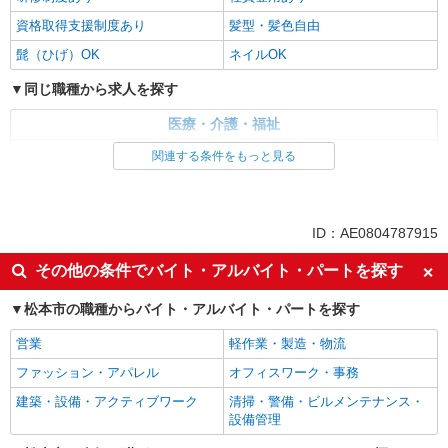
資格取得支援制度あり
髪型・髪色自由
髭（ひげ）OK
ネイルOK
同じ職種から求人を探す
医療・介護・福祉
介護職・ヘルパー
関連する条件をもっと見る
同じ特徴から求人を探す
未経験歓迎
ミドル（40代～）活躍中
ID：AE0804787915
副業・WワークOK
交通費支給
その他の条件でバイト・アルバイト・パートを探す
社会保険あり
産休・育休取得実績あり
松本市の職種からバイト・アルバイト・パートを探す
社員登用あり
営業
軽作業・製造・物流
ファッション・アパレル
オフィスワーク・事務
建築・設備・アクティブワーク
清掃・警備・ビルメンテナンス・
設備管理