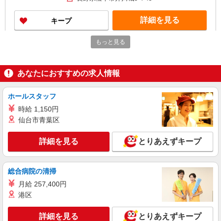
帯） ・ICT手当:2,000円/月 ・深夜割増は別途支給
・ケア→ケアの移動時間も賃金（時給）を支給 ・
詳細を見る
キープ
特定事業所加算手当:60円/時間含む ※給与幅は資
格・経験等による
もっと見る
パート
松本ケアセンターそよ風：RO29685
ショートステイ 介護スタッフ
あなたにおすすめの求人情報
【時給】1,261円〜1,420円 ▼給与詳細 処遇改
善手当：200〜220円/時 ▼下記別途支給 夜勤手
当:6,000円/回 通勤手当 年末年始手当：380円/時
ホールスタッフ
長野県松本市大字笹賀8134-1
寸志あり：年2回（6月・12月） ※業績による ※
時給 1,150円
処遇改善手当は試用期間中(3ヶ月)は支給なし
詳細を見る
仙台市青葉区
キープ
詳細を見る
とりあえずキープ
契約社員
松本ケアセンターそよ風：RO29682
デイサービス 介護スタッフ
総合病院の清掃
【月給】217,400円〜247,400円 ▼給与詳細 処
月給 257,400円
遇改善手当：34,320円 ▼下記別途支給 通勤手当
年末年始手当：380円/時 昇給年1回（4月） 寸志あ
港区
長野県松本市大字笹賀8134-1
り：年2回（6月・12月） ※業績による 特別報
酬：平均33.8万円（最高額130万円） ※2025年6月
詳細を見る
とりあえずキープ
詳細を見る
キープ
支給実績 ※処遇改善手当は試用期間中(3ヶ月)は支