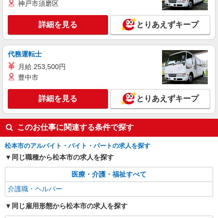
神戸市須磨区
松本市｜リハビリ補助などのデイサービス
STAFF♪未経験OK
詳細を見る
とりあえずキープ
時給1500円〜2125円 ＜日払い有/週払い有/交
通費全支給(ガソリン代含む)＞
松本市内
代務運転士
月給 253,500円
詳細を見る
キープ
豊中市
詳細を見る
とりあえずキープ
このお仕事に関連する条件で探す
松本市のアルバイト・バイト・パートの求人を探す
同じ職種から松本市の求人を探す
医療・介護・福祉すべて
介護職・ヘルパー
同じ雇用形態から松本市の求人を探す