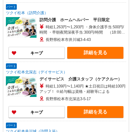
パート
ツクイ松本（訪問介護）
訪問介護 ホームヘルパー 平日限定
時給1,263円〜1,293円 ・身体介護手当:500円/
時間 ・早朝夜間深夜手当:300円/時間 （18:00〜
翌07:59の時間帯） ・ICT手当:2,000円/月 ・深夜
長野県松本市井川城3-4-43
割増は別途支給 ・ケア→ケアの移動時間も賃金
（時給）を支給 ・特定事業所加算手当:60円/時間
詳細を見る
キープ
含む ※給与幅は資格・経験等による
パート
ツクイ松本北深志（デイサービス）
デイサービス 介護スタッフ（ケアクルー）
時給1,109円〜1,140円 ★土日祝日は時給100円
アップ！ ※給与幅は資格・経験等による
長野県松本市北深志3-5-17
詳細を見る
キープ
パート
ツクイ松本井川城（訪問入浴）