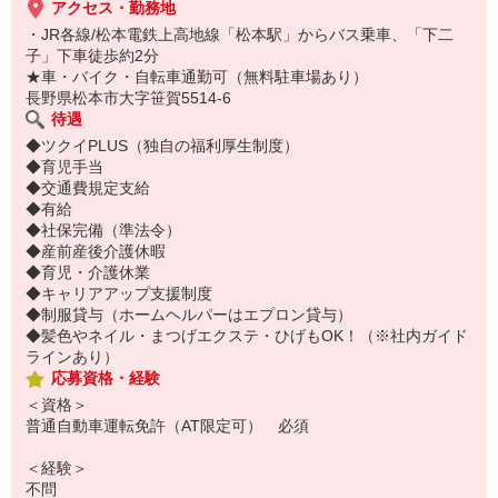
アクセス・勤務地
・JR各線/松本電鉄上高地線「松本駅」からバス乗車、「下二
子」下車徒歩約2分
★車・バイク・自転車通勤可（無料駐車場あり）
長野県松本市大字笹賀5514-6
待遇
◆ツクイPLUS（独自の福利厚生制度）
◆育児手当
◆交通費規定支給
◆有給
◆社保完備（準法令）
◆産前産後介護休暇
◆育児・介護休業
◆キャリアアップ支援制度
◆制服貸与（ホームヘルパーはエプロン貸与）
◆髪色やネイル・まつげエクステ・ひげもOK！（※社内ガイド
ラインあり）
応募資格・経験
＜資格＞
普通自動車運転免許（AT限定可） 必須
＜経験＞
不問