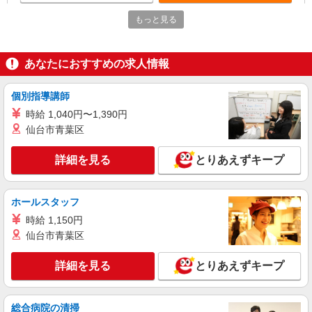
もっと見る
派遣社員
株式会社kotrio /●MT-H-2068407
≪松本市≫介護の現場で心を燃やせ！！！デイ
あなたにおすすめの求人情報
サービスSTAFF
時給1500円〜2125円 ＜日払い有/週払い有/交
通費全支給(ガソリン代含む)＞
個別指導講師
長野県松本市 ※松本駅周辺
時給 1,040円〜1,390円
仙台市青葉区
詳細を見る
キープ
詳細を見る
とりあえずキープ
派遣社員
株式会社kotrio /●MT-H-1977542
ホールスタッフ
松本市★シニア向け住宅での見守り・生活サポ
ートなど★
時給 1,150円
時給1500円〜2125円 ＜日払い有/週払い有/交
仙台市青葉区
通費全支給(ガソリン代含む)＞
松本市内
詳細を見る
とりあえずキープ
詳細を見る
キープ
総合病院の清掃