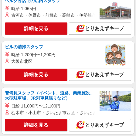
ベルク各店での店内スタッフ
派遣社員
時給 1,065円
株式会社kotrio /●MT-H-1829071
古河市・佐野市・前橋市・高崎市・伊勢崎市・太田市・館林市・
松本市｜シニア向けマンションSTAFF▼見守
り・清掃・生活相談など
詳細を見る
とりあえずキープ
時給1500円〜2125円 ＜日払い有/週払い有/交
通費全支給(ガソリン代含む)＞
松本市
ビルの清掃スタッフ
時給 1,200円〜1,200円
詳細を見る
キープ
大阪市北区
派遣社員
詳細を見る
とりあえずキープ
株式会社kotrio /●MT-H-1905920
松本市▼綺麗なサ高住で生活ケア▼清掃やフロ
アの巡回など
警備員スタッフ（イベント、道路、商業施設、
時給1500円〜2125円 ＜日払い有/週払い有/交
大型駐車場、JR列車見張りなど）
通費全支給(ガソリン代含む)＞
日給 11,000円〜12,100円
松本市内
栃木市・小山市・さいたま市西区・さいたま市岩槻区・久喜市・
詳細を見る
キープ
詳細を見る
とりあえずキープ