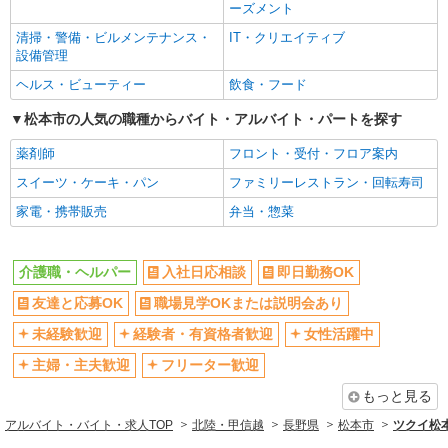
ーズメント
清掃・警備・ビルメンテナンス・
IT・クリエイティブ
設備管理
ヘルス・ビューティー
飲食・フード
松本市の人気の職種からバイト・アルバイト・パートを探す
薬剤師
フロント・受付・フロア案内
スイーツ・ケーキ・パン
ファミリーレストラン・回転寿司
家電・携帯販売
弁当・惣菜
介護職・ヘルパー
入社日応相談
即日勤務OK
友達と応募OK
職場見学OKまたは説明会あり
未経験歓迎
経験者・有資格者歓迎
女性活躍中
主婦・主夫歓迎
フリーター歓迎
もっと見る
アルバイト・バイト・求人TOP
北陸・甲信越
長野県
松本市
ツクイ松