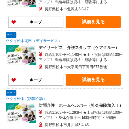
アップ！ ※給与幅は資格・経験等による
長野県松本市北深志3-5-17
詳細を見る
キープ
パート
ツクイ松本岡田（デイサービス）
デイサービス 介護スタッフ（ケアクルー）
時給1,109円〜1,140円 ★土・祝日は時給100円
アップ！ ※給与幅は資格・経験等による
長野県松本市大字岡田下岡田677番地1
詳細を見る
キープ
パート
ツクイ松本（訪問介護）
訪問介護 ホームヘルパー（社会保険加入！）
時給1,263円〜1,293円 ★土日祝日は時給100円
アップ！ ・身体介護手当:500円/時間 ・早朝夜間
深夜手当:300円/時間 （18:00〜翌07:59の時間
長野県松本市井川城3-4-43
帯） ・ICT手当:2,000円/月 ・深夜割増は別途支給