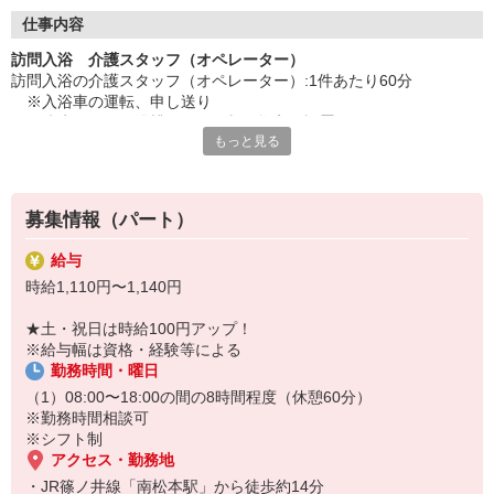
◇長く安心して働ける環境づくり
・ツクイ独自の福祉厚生制度でプライベートも充実
仕事内容
・子育てサポート企業として「くるみん認定」の取得
訪問入浴 介護スタッフ（オペレーター）
・子育て支援の福利厚生制度あり！子育てと仕事の両立を応援◎
訪問入浴の介護スタッフ（オペレーター）:1件あたり60分
・スタッフ何でも相談窓口やライフキャリア相談など、各相談窓
※入浴車の運転、申し送り
口あり
※防水シートや浴槽、ホース類の搬入、設置
もっと見る
※給湯管理
◇頑張った分、スタッフに還元！
※脱衣、移動介助、洗身補助
・2024年冬季賞与からインセンティブ賞与を導入
※入浴中のコミュニケーション
・パートは特別手当の支給あり
※身体のふきあげ
募集情報（パート）
※移動介助後、浴槽洗浄、片づけ
※その他備品管理
給与
時給1,110円〜1,140円
★＼3名体制で安心／
お客様一人ひとりに寄り添った介護サービスを提供したい方や、日
★土・祝日は時給100円アップ！
勤のみで働きたい方におすすめの仕事です。ヘルパー・オペレータ
※給与幅は資格・経験等による
ー・看護職員の3名でケアを行うため、安心して業務に取り組める体
勤務時間・曜日
制です。お客様から直接感謝の言葉を頂ける機会も多く、やりがい
を感じられます。
（1）08:00〜18:00の間の8時間程度（休憩60分）
※勤務時間相談可
※シフト制
アクセス・勤務地
・JR篠ノ井線「南松本駅」から徒歩約14分