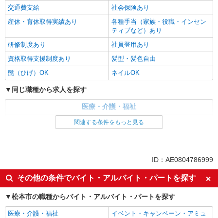
交通費支給
社会保険あり
産休・育休取得実績あり
各種手当（家族・役職・インセン
ティブなど）あり
研修制度あり
社員登用あり
資格取得支援制度あり
髪型・髪色自由
髭（ひげ）OK
ネイルOK
同じ職種から求人を探す
医療・介護・福祉
介護職・ヘルパー
関連する条件をもっと見る
同じ特徴から求人を探す
未経験歓迎
ミドル（40代～）活躍中
ID：AE0804786999
副業・WワークOK
交通費支給
その他の条件でバイト・アルバイト・パートを探す
社会保険あり
産休・育休取得実績あり
松本市の職種からバイト・アルバイト・パートを探す
社員登用あり
医療・介護・福祉
イベント・キャンペーン・アミュ