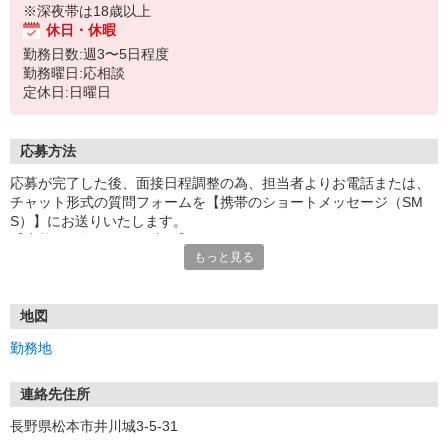
※深夜帯は18歳以上
休日・休暇
勤務日数:週3〜5日程度
勤務曜日:応相談
定休日:日曜日
応募方法
応募が完了した後、面接日程調整の為、担当者よりお電話または、
チャット形式の質問フォームを【携帯のショートメッセージ（SM
S）】にお送りいたします。
【応募から採用までの流れ】
もっと見る
1.応募…Webもしくはお電話より応募ください。
2.面接…ご質問や働き方の相談も受け付けます。
※面接時に適性検査＋実技試験を実施
※実技試験はドライバーの職種のみとなります。
地図
3.採用…入社日はご相談に応じます。
勤務地
連絡先住所
長野県松本市井川城3-5-31