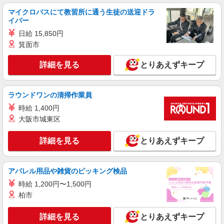
派遣社員
マイクロバスにて教習所に通う生徒の送迎ドラ
株式会社kotrio /●MT-H-2012239
イバー
松本市｜未経験でも大丈夫◎研修が手厚い有料
日給 15,850円
住宅の介護♪
箕面市
時給1500円〜2125円 ＜日払い有/週払い有/交
通費全支給(ガソリン代含む)＞
詳細を見る
とりあえずキープ
松本市内
詳細を見る
キープ
ラウンドワンの清掃作業員
時給 1,400円
派遣社員
大阪市城東区
株式会社kotrio /●MT-H-2086460
＜松本市＞小さなデイサービスSTAFF募集≪
詳細を見る
とりあえずキープ
週3勤務≫≪夕方退社≫
時給1500円〜2125円 ＜日払い有/週払い有/交
通費全支給(ガソリン代含む)＞
アパレル用品や雑貨のピッキング検品
松本市内
時給 1,200円〜1,500円
柏市
詳細を見る
キープ
詳細を見る
とりあえずキープ
派遣社員