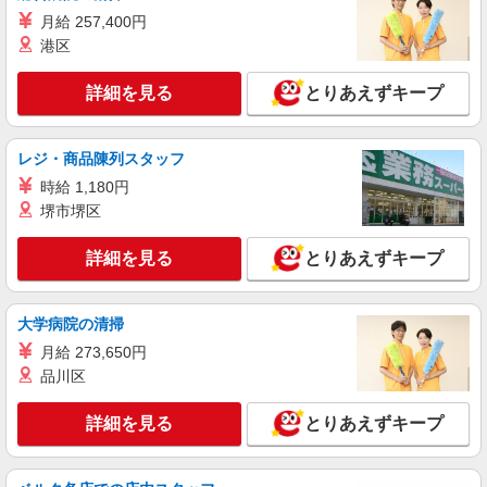
月給 257,400円
派遣社員
株式会社kotrio /●MT-H-2010182
港区
松本市＊少人数グルホで利用者さんと家事や掃
除など♪日払いOK
詳細を見る
とりあえずキープ
時給1500円〜2125円 ＜日払い有/週払い有/交
通費全支給(ガソリン代含む)＞
レジ・商品陳列スタッフ
松本市内
時給 1,180円
堺市堺区
詳細を見る
キープ
詳細を見る
とりあえずキープ
派遣社員
株式会社kotrio /●MT-H-1953037
松本市｜小さなグループホームで家事や生活の
大学病院の清掃
サポート！
月給 273,650円
時給1400円〜2125円 ＜日払い有/週払い有/交
品川区
通費全支給(ガソリン代含む)＞
松本市内
詳細を見る
とりあえずキープ
詳細を見る
キープ