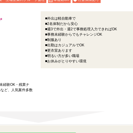
■外出は軽自動車で
■2名体制だから安心
■週3で外出・週2で事務処理入力できればOK
■事務未経験からでもチャレンジOK
■制服あり
■出勤はカジュアルでOK
■更衣室あります
■明るい方が多い職場
■お休みがとりやすい環境
★未経験OK・残業ナ
務など、人気案件多数