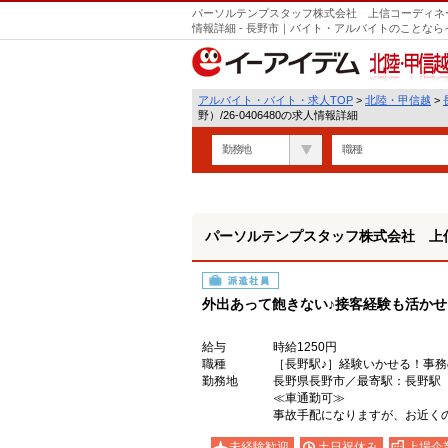
パーソルテンプスタッフ株式会社 上信コーディネート
情報詳細 - 長野市｜バイト・アルバイトのことな
北陸・甲信越
アルバイト・バイト・求人TOP
>
北陸・甲信越
>
野）/26-0406480の求人情報詳細
勤務地
職種
パーソルテンプスタッフ株式会社 上信コ
派遣社員
外出あって飽きない♪接客経験も活か
給与
時給1250円
職種
［長野駅♪］経験いかせる！事
勤務地
長野県長野市／最寄駅：長野
≪車通勤可≫
事故手配になりますが、お近く
未経験歓迎
土日祝休み
上場企