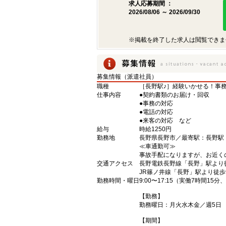
求人応募期間 ：
2026/08/06 ～ 2026/09/30
※掲載を終了した求人は閲覧できま
募集情報（派遣社員）
職種
［長野駅♪］経験いかせる！事
仕事内容
●契約書類のお届け・回収
●事務の対応
●電話の対応
●来客の対応 など
給与
時給1250円
勤務地
長野県長野市／最寄駅：長野
≪車通勤可≫
事故手配になりますが、お近く
交通アクセス
長野電鉄長野線「長野」駅より
JR篠ノ井線「長野」駅より徒歩
勤務時間・曜日
9:00〜17:15（実働7時間15
【勤務】
勤務曜日：月火水木金／週5日
【期間】