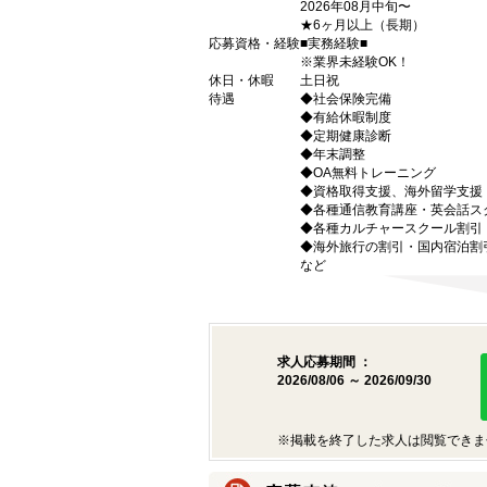
2026年08月中旬〜
★6ヶ月以上（長期）
応募資格・経験
■実務経験■
※業界未経験OK！
休日・休暇
土日祝
待遇
◆社会保険完備
◆有給休暇制度
◆定期健康診断
◆年末調整
◆OA無料トレーニング
◆資格取得支援、海外留学支援
◆各種通信教育講座・英会話ス
◆各種カルチャースクール割引
◆海外旅行の割引・国内宿泊割
など
求人応募期間 ：
2026/08/06 ～ 2026/09/30
※掲載を終了した求人は閲覧できま