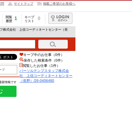
質問
サイトマップ
掲載ご希望のお客様へ
閲覧
キープ
1
0
履歴
リスト
ログイン
ッフ株式会社 上信コーディネートセンター（長
キープ中のお仕事（0件）
保存した検索条件（
0
件）
閲覧したお仕事（1件）
ープ
パーソルテンプスタッフ株式会
社 上信コーディネートセンター
（長野）/26-0406480
の最新情報です
む