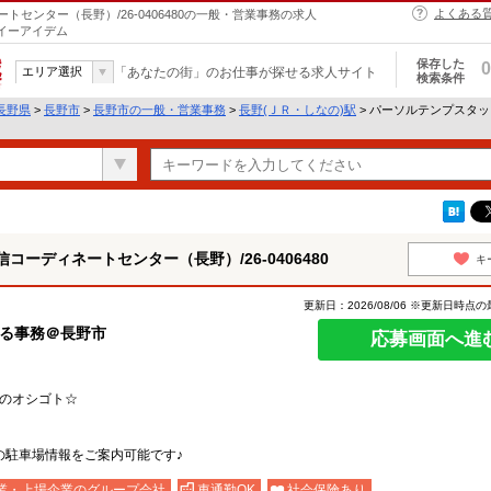
よくある
センター（長野）/26-0406480の一般・営業事務の求人
らイーアイデム
保存した
0
エリア選択
「あなたの街」のお仕事が探せる求人サイト
検索条件
長野県
>
長野市
>
長野市の一般・営業事務
>
長野(ＪＲ・しなの)駅
> パーソルテンプスタ
ーディネートセンター（長野）/26-0406480
キ
更新日：2026/08/06 ※更新日時点
せる事務＠長野市
応募画面へ進
務のオシゴト☆
駅
の駐車場情報をご案内可能です♪
業・上場企業のグループ会社
車通勤OK
社会保険あり