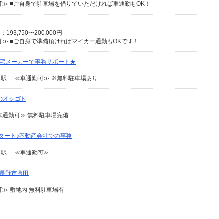
≫ ■ご自身で駐車場を借りていただければ車通勤もOK！
♪
93,750〜200,000円
≫ ■ご自身で準備頂ければマイカー通勤もOKです！
住宅メーカーで事務サポート★
駅 ≪車通勤可≫ ※無料駐車場あり
のオシゴト
通勤可≫ 無料駐車場完備
スタート♪不動産会社での事務
田駅 ≪車通勤可≫
＠長野市高田
≫ 敷地内 無料駐車場有