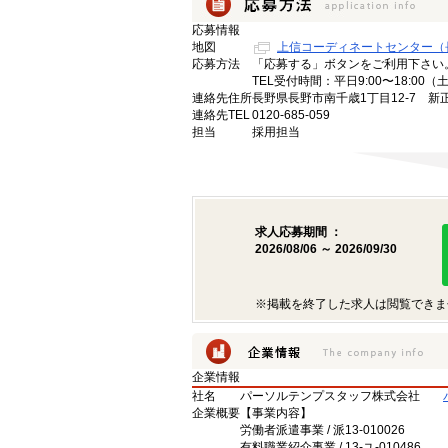
応募情報
地図
上信コーディネートセンター（
応募方法
「応募する」ボタンをご利用下さい
TEL受付時間：平日9:00〜18:00
連絡先住所
長野県長野市南千歳1丁目12-7 新
連絡先TEL
0120-685-059
担当
採用担当
求人応募期間 ：
2026/08/06 ～ 2026/09/30
※掲載を終了した求人は閲覧できま
企業情報
社名
パーソルテンプスタッフ株式会社
企業概要
【事業内容】
労働者派遣事業 / 派13-010026
有料職業紹介事業 / 13-ユ-010486