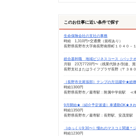
このお仕事に近い条件で探す
生命保険会社の支社の事務
時給 1,310円+交通費（規程あり）
総合基幹職 地域ビジネスコース（バック
［長野市北尾張部］テンプの方活躍中★総務
時給1300円
長野県長野市／最寄駅：附属中学前駅 ≪車通
9月開始★［紹介予定派遣］車通勤OK★き
時給1350円
長野県長野市／最寄駅：長野駅、安茂里駅 
［ゆっくり9:30〜］憧れのマスコミ関連＊
時給1230円