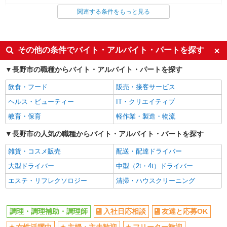
すき家の店舗スタッフ（接客・調理・清掃な
調理・調理補助・調理師
関連する条件をもっと見る
ど）
時給1,150円 ※22:00〜翌5:00：時給1,438円 ※
同じ特徴から求人を探す
高校生時給1,100円 ※早朝手当（5:00〜9:00）時給
ミドル（40代～）活躍中
＋150円
交通費支給
その他の条件でバイト・アルバイト・パートを探す
長野県長野市上松1-16-41
社会保険あり
社員登用あり
長野市の職種からバイト・アルバイト・パートを探す
詳細を見る
キープ
未経験歓迎
週2～3日勤務OK
飲食・フード
販売・接客サービス
深夜
車通勤OK
アルバイト
パート
ヘルス・ビューティー
IT・クリエイティブ
副業・WワークOK
まかない・食事補助
丸亀製麺長野店
教育・保育
軽作業・製造・物流
キッチン・ホールスタッフ
時給1150円〜 ☆土日祝は時給100円UP!! ☆22
長野市の人気の職種からバイト・アルバイト・パートを探す
時以降は時給25％UP（深夜割増有）
雑貨・コスメ販売
長野県長野市小島１１０－１１
配送・配達ドライバー
大型ドライバー
中型（2t・4t）ドライバー
詳細を見る
キープ
エステ・リフレクソロジー
清掃・ハウスクリーニング
派遣社員
パーソルテンプスタッフ株式会社 上信コーディネートセンター（長
調理・調理補助・調理師
入社日応相談
友達と応募OK
野）/26-0585750