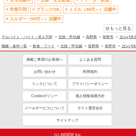
女性活躍中
主婦・主夫歓迎
フリーター歓迎
［未経験スタート大歓迎］電話なし★お惣菜の
パック詰めや陳列☆
学歴不問
ブランクOK
ミドル（40代～）活躍中
時給1450円
エルダー（50代～）活躍中
長野県長野市／最寄駅：長野駅 ≪車通勤可
≫ ■敷地内に駐車場あり（月1,100円）
もっと見る
アルバイト・バイト・求人TOP
北陸・甲信越
長野県
長野市
コンパスグ
詳細を見る
キープ
職種・条件一覧
飲食・フード
北陸・甲信越
長野県
長野市
コンパス
派遣社員
掲載ご希望のお客様へ
よくある質問
パーソルテンプスタッフ株式会社 上信コーディネートセンター（長
野）/26-0585788
お問い合わせ
利用規約
［時短×未経験OK］8時〜12時まで★お惣菜の
パック詰め＠1450円
リンクについて
プライバシーポリシー
時給1450円
長野県長野市／最寄駅：長野駅 ≪車通勤可
Cookieポリシー
個人情報保護方針
≫ ■敷地内に駐車場あり（月1,100円）
メールサービスについて
サイト運営会社
詳細を見る
キープ
サイトマップ
派遣社員
パーソルテンプスタッフ株式会社 上信コーディネートセンター（長
(c) AIDEM Inc.