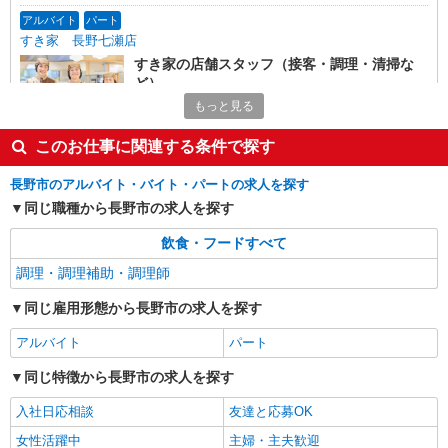
アルバイト
パート
すき家 長野七瀬店
すき家の店舗スタッフ（接客・調理・清掃な
ど）
もっと見る
時給1,200円 ※22:00〜翌5:00：時給1,500円 ※
高校生時給1,100円 ※早朝手当（5:00〜9:00）時給
＋150円
このお仕事に関連する条件で探す
長野県長野市鶴賀（七瀬南部）320-1
長野市のアルバイト・バイト・パートの求人を探す
詳細を見る
キープ
同じ職種から長野市の求人を探す
アルバイト
パート
飲食・フードすべて
ビッグボーイ 西尾張部店
調理・調理補助・調理師
キッチン（フード）スタッフ
同じ雇用形態から長野市の求人を探す
時給1200円 ※22:00以降は時給1500円 ※高校
生時給1150円 ※高校生は学校からの許可が必要な
アルバイト
パート
場合、通学中の学校からの許可証が必要となりま
長野県長野市西尾張部185-3
す。
同じ特徴から長野市の求人を探す
詳細を見る
キープ
入社日応相談
友達と応募OK
女性活躍中
主婦・主夫歓迎
アルバイト
パート