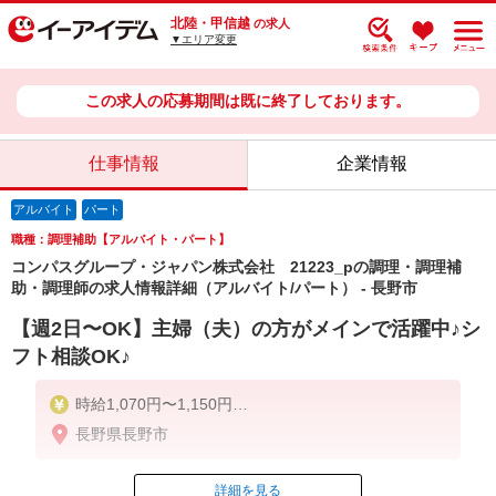
北陸・甲信越
の求人
▼エリア変更
この求人の応募期間は既に終了しております。
仕事情報
企業情報
アルバイト
パート
職種：調理補助【アルバイト・パート】
コンパスグループ・ジャパン株式会社 21223_pの調理・調理補
助・調理師の求人情報詳細（アルバイト/パート） - 長野市
【週2日〜OK】主婦（夫）の方がメインで活躍中♪シ
フト相談OK♪
時給1,070円〜1,150円
長野県長野市
残業が発生した場合、残業代を1分単位で別途支給し
ます。
詳細を見る