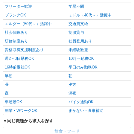
すき家 18号長野北尾張部店
フリーター歓迎
学歴不問
すき家の店舗スタッフ（接客・調理・清掃な
ブランクOK
ミドル（40代～）活躍中
ど）
エルダー（50代～）活躍中
交通費支給
時給1,180円 ※22:00〜翌5:00：時給1,475円 ※
高校生時給1,100円 ※早朝手当（5:00〜9:00）時給
社会保険あり
制服貸与
＋150円
長野県長野市大字北尾張部257
研修制度あり
社員登用あり
資格取得支援制度あり
未経験歓迎
詳細を見る
キープ
週2～3日勤務OK
10時～勤務OK
アルバイト
パート
16時前退社OK
平日のみ勤務OK
すき家 18号長野北尾張部店
早朝
朝
すき家の店舗スタッフ（接客・調理・清掃な
ど）
昼
夕方
時給1,475円
夜
深夜
長野県長野市大字北尾張部257
車通勤OK
バイク通勤OK
詳細を見る
副業・WワークOK
まかない・食事補助
キープ
同じ職種から求人を探す
アルバイト
パート
すき家 長野SBC通り店
飲食・フード