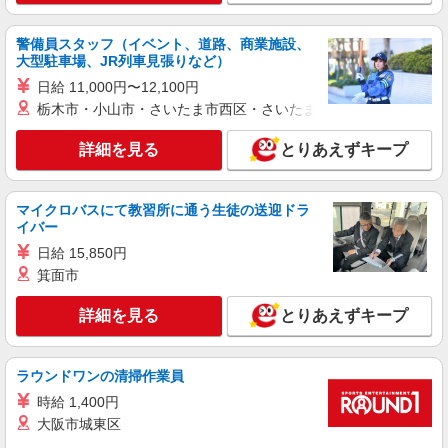
白河市
警備員スタッフ（イベント、道路、商業施設、
大型駐車場、JR列車見張りなど）
詳細を見る
キープ
日給 11,000円〜12,100円
栃木市・小山市・さいたま市西区・さいたま市岩槻区・久喜市・
アルバイト
パート
派遣社員
日研トータルソーシング株式会社 メディカルケア事業部/郡山オフィ
ス【看護助手】
詳細を見る
とりあえずキープ
看護助手（ナースエイド）
時給1,150円 ★週払いOK（規定あり） ※給与
マイクロバスにて教習所に通う生徒の送迎ドラ
幅は経験・能力による
イバー
福島県白河市 【最寄駅】JR東北本線「白坂」
日給 15,850円
駅
箕面市
詳細を見る
キープ
詳細を見る
とりあえずキープ
業務委託
SOMPOヘルスサポート株式会社 全支援対応コース
ラウンドワンの清掃作業員
保健師・管理栄養士 特定保健指導
時給 1,400円
報酬：出来高制 報酬額（消費税抜き）： ・事
大阪市城東区
業所一括面談(対面) 1日：10,000円〜14,716円 ・