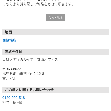
こちらより折り返しご連絡をさせて頂きます。
★TEL登録、WEB登録OK！来社登録の場合はクオカード2000円プ
もっと見る
レゼント
・履歴書＆写真不要で登録OK
・職場見学することも可能です
地図
面接場所
連絡先住所
日研メディカルケア 郡山オフィス
〒963-8022
福島県郡山市西ノ内2-12-8
古川ビル
この求人に関するお問い合わせ
0120-992-518
担当：採用係