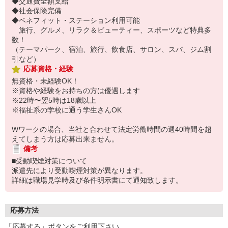
◆交通費全額支給
◆社会保険完備
◆ベネフィット・ステーション利用可能
旅行、グルメ、リラク＆ビューティー、スポーツなど特典多
数！
（テーマパーク、宿泊、旅行、飲食店、サロン、スパ、ジム割
引など）
応募資格・経験
無資格・未経験OK！
※資格や経験をお持ちの方は優遇します
※22時〜翌5時は18歳以上
※福祉系の学校に通う学生さんOK
Wワークの場合、当社と合わせて法定労働時間の週40時間を超
えてしまう方は応募出来ません。
備考
■受動喫煙対策について
派遣先により受動喫煙対策が異なります。
詳細は職場見学時及び条件明示書にて通知致します。
応募方法
「応募する」ボタンをご利用下さい。