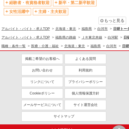
経験者・有資格者歓迎
新卒・第二新卒歓迎
女性活躍中
主婦・主夫歓迎
もっと見る
アルバイト・バイト・求人TOP
北海道・東北
福島県
白河市
日研トー
アルバイト・バイト・求人TOP
福島県の路線
ＪＲ東北本線
白河駅
日
職種・条件一覧
医療・介護・福祉
北海道・東北
福島県
白河市
日研
掲載ご希望のお客様へ
よくある質問
お問い合わせ
利用規約
リンクについて
プライバシーポリシー
Cookieポリシー
個人情報保護方針
メールサービスについて
サイト運営会社
サイトマップ