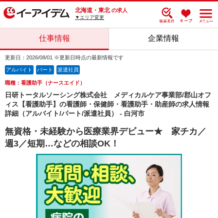
北海道・東北
の求人
▼エリア変更
仕事情報
企業情報
更新日：2026/08/01 ※更新日時点の最新情報です
アルバイト
パート
派遣社員
職種：看護助手（ナースエイド）
日研トータルソーシング株式会社 メディカルケア事業部/郡山オフ
ィス【看護助手】の看護師・保健師・看護助手・助産師の求人情報
詳細（アルバイト/パート/派遣社員） - 白河市
無資格・未経験から医療業界デビュー★ 家チカ／
週3／短期…などの相談OK！