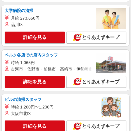
福島県白河市 【最寄駅】JR東北本線「白坂」
駅
大学病院の清掃
月給 273,650円
詳細を見る
キープ
品川区
派遣社員
詳細を見る
とりあえずキープ
株式会社kotrio /●SD-H-2066681
≪白河市≫年齢不問！０からスタートでも活躍
できる看護助手♪
ベルク各店での店内スタッフ
時給1350円〜2062円 ＜日払い有/週払い有/交
時給 1,065円
通費全支給(ガソリン代含む)＞
古河市・佐野市・前橋市・高崎市・伊勢崎市・太田市・館林市・
白河市
詳細を見る
とりあえずキープ
詳細を見る
キープ
派遣社員
ビルの清掃スタッフ
株式会社kotrio /●SD-H-1895920
時給 1,200円〜1,200円
白河市のサ高住＊シフト融通が利くため子育て
大阪市北区
世代から大人気♪
時給2000円〜2500円 ＜日払い有/週払い有/交
詳細を見る
とりあえずキープ
通費全支給(ガソリン代含む)＞