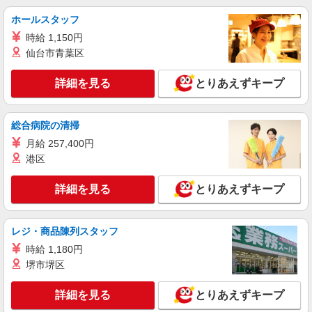
野」駅
ホールスタッフ
時給 1,150円
詳細を見る
キープ
仙台市青葉区
派遣社員
詳細を見る
とりあえずキープ
株式会社kotrio /●SD-H-1993115
≪日払いOK！≫病院の看護助手＊即日勤務も
可能♪
総合病院の清掃
時給1350円〜2062円 ＜日払い有/週払い有/交
月給 257,400円
通費全支給(ガソリン代含む)＞
港区
白河市
詳細を見る
とりあえずキープ
詳細を見る
キープ
アルバイト
パート
派遣社員
レジ・商品陳列スタッフ
日研トータルソーシング株式会社 メディカルケア事業部/郡山オフィ
時給 1,180円
ス【看護助手】
堺市堺区
看護助手（ナースエイド）
時給1,150円 ★週払いOK（規定あり） ※給与
詳細を見る
とりあえずキープ
幅は経験・能力による