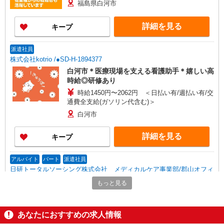
福島県白河市
詳細を見る
キープ
派遣社員
株式会社kotrio /●SD-H-1894377
白河市＊医療現場を支える看護助手＊嬉しい高
時給◎研修あり
時給1450円〜2062円 ＜日払い有/週払い有/交
通費全支給(ガソリン代含む)＞
白河市
詳細を見る
キープ
アルバイト
パート
派遣社員
日研トータルソーシング株式会社 メディカルケア事業部/郡山オフィ
ス【看護助手】
もっと見る
看護助手（ナースエイド）
時給1,150円 ★週払いOK（規定あり） ※給与
幅は経験・能力による
あなたにおすすめの求人情報
福島県白河市 【最寄駅】JR東北本線「久田