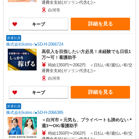
通費全支給(ガソリン代含む)＞
白河市
詳細を見る
キープ
派遣社員
株式会社kotrio /●SD-H-2066724
高収入を目指したい方必見！未経験でも日収1
万〜可！看護助手
時給1350円〜2062円 ＜日払い有/週払い有/交
通費全支給(ガソリン代含む)＞
白河市
詳細を見る
キープ
派遣社員
株式会社kotrio /●SD-H-2066385
＜白河市＞元気も、プライベートも諦めない＊
週3〜OK/看護助手
時給1350円〜2062円 ＜日払い有/週払い有/交
通費全支給(ガソリン代含む)＞