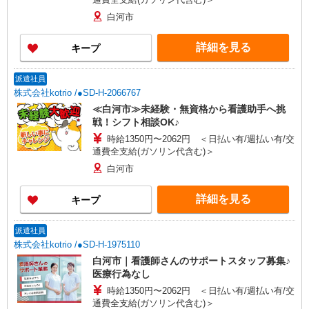
白河市
詳細を見る
キープ
派遣社員
株式会社kotrio /●SD-H-2066767
≪白河市≫未経験・無資格から看護助手へ挑
戦！シフト相談OK♪
時給1350円〜2062円 ＜日払い有/週払い有/交
通費全支給(ガソリン代含む)＞
白河市
詳細を見る
キープ
派遣社員
株式会社kotrio /●SD-H-1975110
白河市｜看護師さんのサポートスタッフ募集♪
医療行為なし
時給1350円〜2062円 ＜日払い有/週払い有/交
通費全支給(ガソリン代含む)＞