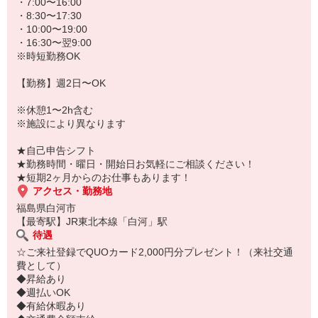
★病院、クリニック内は冷暖房完備！いつでも快適にお仕事できま
・7:00〜16:00
すよ！
・8:30〜17:30
・10:00〜19:00
あなたのスキルに合わせて少しずつお仕事をお願いしていきます。
・16:30〜翌9:00
20代・30代・40代・50代・60代、
※時短勤務OK
若手からミドル、中高年（エルダー）、シニア世代まで幅広く活躍
中！
【勤務】週2日〜OK
「近くの病院で働きたい」
※休憩1〜2h含む
「資格はないけど医療業界のお仕事に興味がある」
※施設により異なります
「大手病院で働きたい」
「すぐに働けるところはないかな…」
★自己申告シフト
そんな方もぜひ！お気軽にご連絡ください♪
★勤務時間・曜日・開始日お気軽にご相談ください！
★短期2ヶ月からのお仕事もあります！
アクセス・勤務地
福島県白河市
【最寄駅】JR東北本線「白河」駅
待遇
☆ご来社登録でQUOカード2,000円分プレゼント！（来社交通
費として）
◆昇給あり
◆週払いOK
◆有給休暇あり