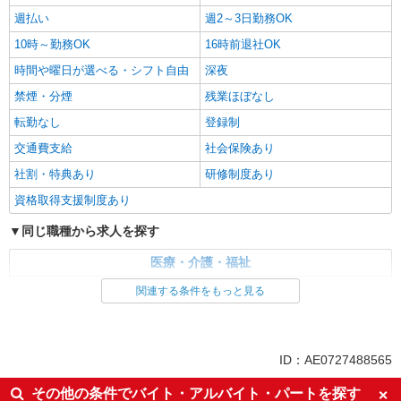
週払い
週2～3日勤務OK
10時～勤務OK
16時前退社OK
時間や曜日が選べる・シフト自由
深夜
禁煙・分煙
残業ほぼなし
転勤なし
登録制
交通費支給
社会保険あり
社割・特典あり
研修制度あり
資格取得支援制度あり
同じ職種から求人を探す
医療・介護・福祉
看護師・保健師・看護助手・助産師
関連する条件をもっと見る
同じ特徴から求人を探す
未経験歓迎
ミドル（40代～）活躍中
ID：AE0727488565
週2～3日勤務OK
深夜
その他の条件でバイト・アルバイト・パートを探す