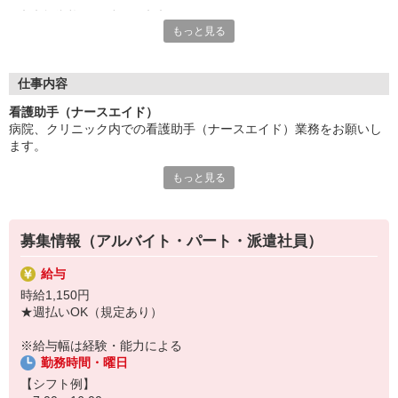
◇◆無資格でも働ける◆◇
もっと見る
資格の有無だけでなく、医療系の学歴に関しても問われません。
他職種から転職した方でも始めやすいお仕事の一つです。
◇◆未経験からスタートOK◆◇
仕事内容
多くの医療現場では、経験がない方が第一線で活躍しています。
看護助手（ナースエイド）
必要なことは入社後の手厚い研修制度でしっかりカバーするの
病院、クリニック内での看護助手（ナースエイド）業務をお願いし
で、未経験者も安心して業務に励めますよ。
ます。
もっと見る
【具体的には…】
・看護師さんのサポート
・患者さんの身の回りの世話
・医療器具の洗浄や消毒
募集情報（アルバイト・パート・派遣社員）
・シーツ交換やベッドメイキング
・伝票や診療材料等の補充、整理
給与
・診療補助
時給1,150円
・メッセンジャー業務
★週払いOK（規定あり）
など
※勤務先により異なります
※給与幅は経験・能力による
勤務時間・曜日
★無資格・未経験OK！未経験から医療業界デビューできちゃいます
♪
【シフト例】