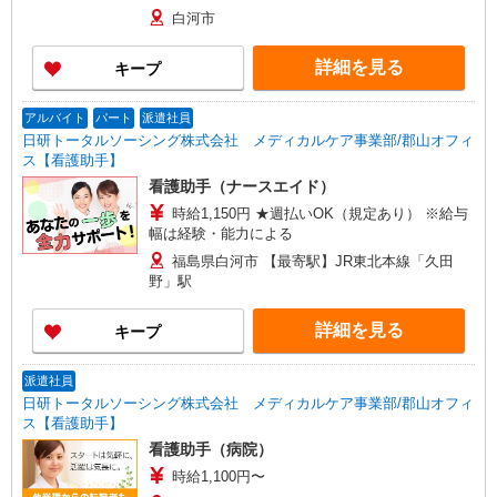
白河市
詳細を見る
キープ
アルバイト
パート
派遣社員
日研トータルソーシング株式会社 メディカルケア事業部/郡山オフィ
ス【看護助手】
看護助手（ナースエイド）
時給1,150円 ★週払いOK（規定あり） ※給与
幅は経験・能力による
福島県白河市 【最寄駅】JR東北本線「久田
野」駅
詳細を見る
キープ
派遣社員
日研トータルソーシング株式会社 メディカルケア事業部/郡山オフィ
ス【看護助手】
看護助手（病院）
時給1,100円〜