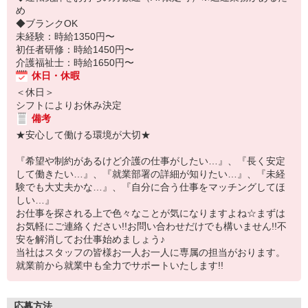
め
◆ブランクOK
未経験：時給1350円〜
初任者研修：時給1450円〜
介護福祉士：時給1650円〜
休日・休暇
＜休日＞
シフトによりお休み決定
備考
★安心して働ける環境が大切★
『希望や制約があるけど介護の仕事がしたい…』、『長く安定
して働きたい…』、『就業部署の詳細が知りたい…』、『未経
験でも大丈夫かな…』、『自分に合う仕事をマッチングしてほ
しい…』
お仕事を探される上で色々なことが気になりますよね☆まずは
お気軽にご連絡ください!!お問い合わせだけでも構いません!!不
安を解消してお仕事始めましょう♪
当社はスタッフの皆様お一人お一人に専属の担当がおります。
就業前から就業中も全力でサポートいたします!!
応募方法