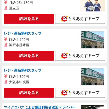
月給 254,160円
ート業務を担当
足立区
時給1350円〜2062円 ＜日払い有/週払い有/交
通費全支給(ガソリン代含む)＞
詳細を見る
とりあえずキープ
白河市
詳細を見る
キープ
レジ・商品陳列スタッフ
時給 1,120円
派遣社員
神戸市垂水区
株式会社kotrio /●SD-H-1975369
白河市｜シニア向けマンションでの生活サポー
詳細を見る
とりあえずキープ
ト・フロアの巡回
時給1350円〜2062円 ＜日払い有/週払い有/交
通費全支給(ガソリン代含む)＞
レジ・商品陳列スタッフ
白河市
時給 1,300円
大阪市中央区
詳細を見る
キープ
詳細を見る
とりあえずキープ
派遣社員
株式会社kotrio /●SD-H-2066262
≪白河市≫日勤のみ＆残業ナシ！お迎えに間に
マイクロバスによる施設利用者送迎ドライバー