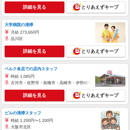
白河市｜未経験でも大丈夫◎研修が手厚い有料
詳細を見る
とりあえずキープ
住宅の介護♪
時給1350円〜2062円 ＜日払い有/週払い有/交
通費全支給(ガソリン代含む)＞
大学病院の清掃
白河市
月給 273,650円
品川区
詳細を見る
キープ
詳細を見る
とりあえずキープ
派遣社員
株式会社kotrio /●SD-H-2066595
ベルク各店での店内スタッフ
白河市＊年齢不問◎未経験から安定した業界へ
＊サ高住
時給 1,065円
時給1350円〜2062円 ＜日払い有/週払い有/交
古河市・佐野市・前橋市・高崎市・伊勢崎市・太田市・館林市・
通費全支給(ガソリン代含む)＞
白河市
詳細を見る
とりあえずキープ
詳細を見る
キープ
ビルの清掃スタッフ
時給 1,200円〜1,200円
派遣社員
株式会社kotrio /●SD-H-1738218
大阪市北区