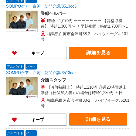
アルバイト
パート
SOMPOケア 白河 訪問介護/3513cc3
登録ヘルパー
時給：1,070円 ーーーーーーー 【資格取得
後】 時給1,360円〜 ＊早朝夜間：時給1,700円〜
＊日曜祝日：時給1,660円〜 ーーーーーーー
福島県白河市会津町38-2 ハイツイーグル101
号
詳細を見る
キープ
アルバイト
パート
SOMPOケア 白河 訪問介護/3513ca2
介護スタッフ
【介護福祉士】 時給1,210円 ◎週20時間以上
勤務（社保加入者）の場合は時給1,230円 ＊日曜
祝日：時給1,510円〜 【実務者研修・初任者研修
福島県白河市会津町38-2 ハイツイーグル101
（ヘルパー1級・2級）】 時給1,130円 ◎週20時間
号
以上勤務（社保加入者）の場合は時給1,150円〜
＊日曜祝日：時給1,430円〜 ◎身体介助、生活援
詳細を見る
キープ
助が同時給
アルバイト
パート