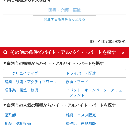
同じ職種から求人を探す
医療・介護・福祉
介護職・ヘルパー
関連する条件をもっと見る
同じ特徴から求人を探す
未経験歓迎
ミドル（40代～）活躍中
ID：AE0730592991
ボーナス・賞与あり
車通勤OK
その他の条件でバイト・アルバイト・パートを探す
交通費支給
社会保険あり
白河市の職種からバイト・アルバイト・パートを探す
産休・育休取得実績あり
IT・クリエイティブ
ドライバー・配達
建築・設備・アクティブワーク
飲食・フード
軽作業・製造・物流
イベント・キャンペーン・アミュ
ーズメント
白河市の人気の職種からバイト・アルバイト・パートを探す
薬剤師
雑貨・コスメ販売
食品・試食販売
塾講師・家庭教師