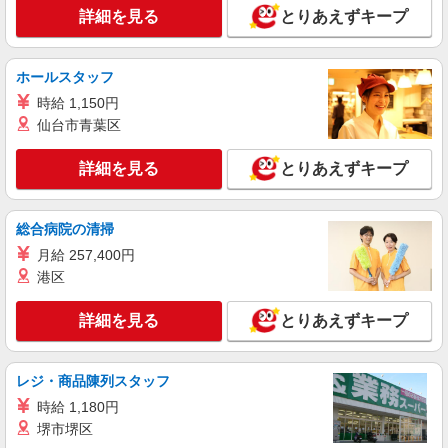
株式会社kotrio /●SD-H-1993435
詳細を見る
とりあえずキープ
白河市⇒需要のある福祉業界で介護デビュー＊
資格支援あり
時給1350円〜2062円 ＜日払い有/週払い有/交
ホールスタッフ
通費全支給(ガソリン代含む)＞
時給 1,150円
白河市
仙台市青葉区
詳細を見る
キープ
詳細を見る
とりあえずキープ
派遣社員
株式会社kotrio /●SD-H-1993235
総合病院の清掃
白河市｜シニア向けマンションで夜勤専従＊暮
月給 257,400円
らしのお手伝い
港区
時給1350円〜2062円 ＜日払い有/週払い有/交
通費全支給(ガソリン代含む)＞
詳細を見る
とりあえずキープ
白河市
詳細を見る
キープ
レジ・商品陳列スタッフ
時給 1,180円
派遣社員
堺市堺区
株式会社kotrio /●SD-H-2066510