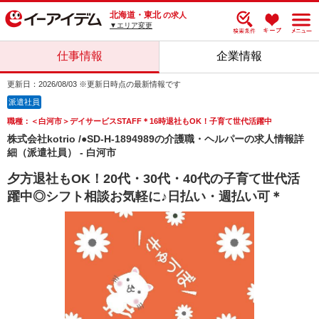
北海道・東北
の求人
▼エリア変更
仕事情報
企業情報
更新日：2026/08/03 ※更新日時点の最新情報です
派遣社員
職種：＜白河市＞デイサービスSTAFF＊16時退社もOK！子育て世代活躍中
株式会社kotrio /●SD-H-1894989の介護職・ヘルパーの求人情報詳
細（派遣社員） - 白河市
夕方退社もOK！20代・30代・40代の子育て世代活
躍中◎シフト相談お気軽に♪日払い・週払い可＊