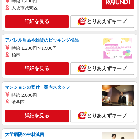
時給 1,400円
白河市｜小さなグループホームで家事や生活の
サポート！
大阪市城東区
時給1350円〜2062円 ＜日払い有/週払い有/交
通費全支給(ガソリン代含む)＞
詳細を見る
とりあえずキープ
白河市
アパレル用品や雑貨のピッキング検品
詳細を見る
キープ
時給 1,200円〜1,500円
柏市
派遣社員
株式会社kotrio /●SD-H-2066469
詳細を見る
とりあえずキープ
タイパ最強！希望の働き方が叶う有料住宅のス
タッフ★＠白河市
時給1350円〜2062円 ＜日払い有/週払い有/交
マンションの受付・案内スタッフ
通費全支給(ガソリン代含む)＞
時給 2,000円
白河市
渋谷区
詳細を見る
キープ
詳細を見る
とりあえずキープ
派遣社員
株式会社kotrio /●SD-H-1993155
大学病院の中材滅菌
白河市＊グループホームSTAFF＊生活のサポ