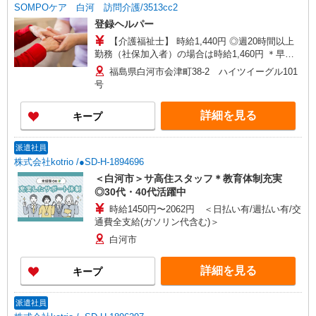
SOMPOケア 白河 訪問介護/3513cc2
登録ヘルパー
【介護福祉士】 時給1,440円 ◎週20時間以上
勤務（社保加入者）の場合は時給1,460円 ＊早朝
夜間（〜8:00、18:00〜）：時給1,800円〜 ＊日曜
福島県白河市会津町38-2 ハイツイーグル101
祝日：時給1,740円〜 【実務者研修・初任者研修
号
（ヘルパー1級・2級）】 時給1,360円 ◎週20時間
以上勤務（社保加入者）の場合は時給1,380円〜
詳細を見る
キープ
＊早朝夜間（〜8:00、18:00〜）：時給1,700円〜
＊日曜祝日：時給1,660円〜 ◎身体介助、生活援
助が同時給 ◎キャンセル手当：職務時給の60％支
派遣社員
給
株式会社kotrio /●SD-H-1894696
＜白河市＞サ高住スタッフ＊教育体制充実
◎30代・40代活躍中
時給1450円〜2062円 ＜日払い有/週払い有/交
通費全支給(ガソリン代含む)＞
白河市
詳細を見る
キープ
派遣社員