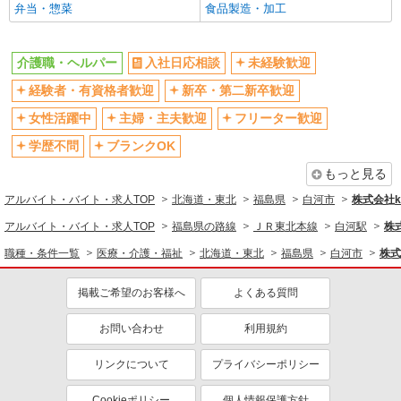
弁当・惣菜
食品製造・加工
介護職・ヘルパー
入社日応相談
未経験歓迎
経験者・有資格者歓迎
新卒・第二新卒歓迎
女性活躍中
主婦・主夫歓迎
フリーター歓迎
学歴不問
ブランクOK
もっと見る
アルバイト・バイト・求人TOP
北海道・東北
福島県
白河市
株式会社ko
アルバイト・バイト・求人TOP
福島県の路線
ＪＲ東北本線
白河駅
株式
職種・条件一覧
医療・介護・福祉
北海道・東北
福島県
白河市
株式
掲載ご希望のお客様へ
よくある質問
お問い合わせ
利用規約
リンクについて
プライバシーポリシー
Cookieポリシー
個人情報保護方針