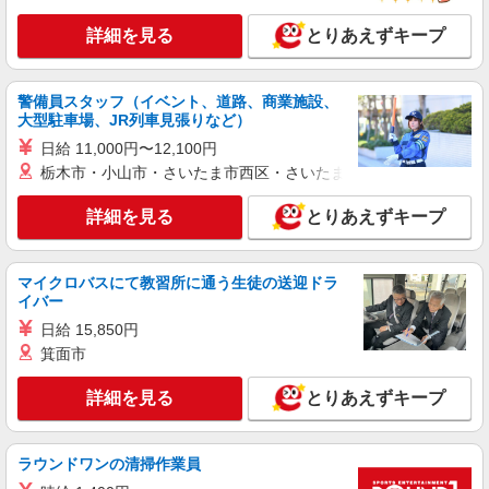
白河市★時給1450円〜！デイSTAFF♪未経験歓
迎！日払いOK！
詳細を見る
とりあえずキープ
時給1450円〜2062円 ＜日払い有/週払い有/交
通費全支給(ガソリン代含む)＞
警備員スタッフ（イベント、道路、商業施設、
白河市
大型駐車場、JR列車見張りなど）
日給 11,000円〜12,100円
詳細を見る
キープ
栃木市・小山市・さいたま市西区・さいたま市岩槻区・久喜市・
派遣社員
詳細を見る
とりあえずキープ
株式会社kotrio /●SD-H-2066221
≪白河市≫夜勤なし！未経験・ブランクOKの
デイスタッフ
マイクロバスにて教習所に通う生徒の送迎ドラ
時給1350円〜2062円 ＜日払い有/週払い有/交
イバー
通費全支給(ガソリン代含む)＞
日給 15,850円
白河市
箕面市
詳細を見る
キープ
詳細を見る
とりあえずキープ
派遣社員
ラウンドワンの清掃作業員
株式会社kotrio /●SD-H-1975295