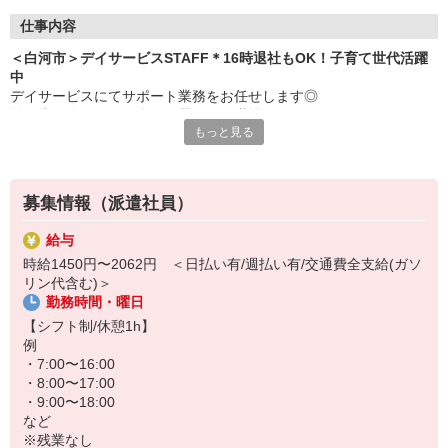
仕事内容
＜白河市＞デイサービスSTAFF＊16時退社もOK！子育て世代活躍
中
デイサービスにてサポート業務をお任せします◎
笑い声の絶えない、楽しい雰囲気の職場です♪
もっと見る
＜お仕事内容＞
・食事や入浴等の介助、サポート
・レクリエーション企画、実施
募集情報（派遣社員）
・リハビリのサポート
・利用者さんとのコミュニケーション
給与
・送迎（できる方のみ）
時給1450円〜2062円 ＜日払い有/週払い有/交通費全支給(ガソ
など
リン代含む)＞
勤務時間・曜日
働く時間は日勤帯のみ！
プライベートとの両立らくらく◎
【シフト制/休憩1h】
16時・17時退社も可能♪
例
子育て世代活躍中です＊
・7:00〜16:00
・8:00〜17:00
・9:00〜18:00
など
※残業なし