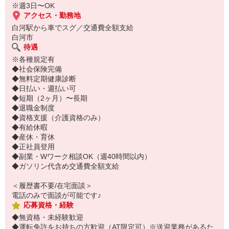
※週3日〜OK
アクセス・勤務地
白河駅から車でスグ／交通費全額支給
白河市
待遇
※各種規定有
◆社会保険完備
◆無料定期健康診断
◆日払い・週払い可
◆短期（2ヶ月）〜長期
◆退職金制度
◆資格支援（介護資格のみ）
◆有給休暇
◆産休・育休
◆正社員登用
◆副業・Wワーク相談OK（週40時間以内）
◆ガソリン代含め交通費全額支給
＜履歴書不要/在宅面談＞
電話のみで面談が可能です♪
応募資格・経験
◆無資格・未経験歓迎
◆運転免許をお持ちの方歓迎（AT限定可）※送迎業務があるた