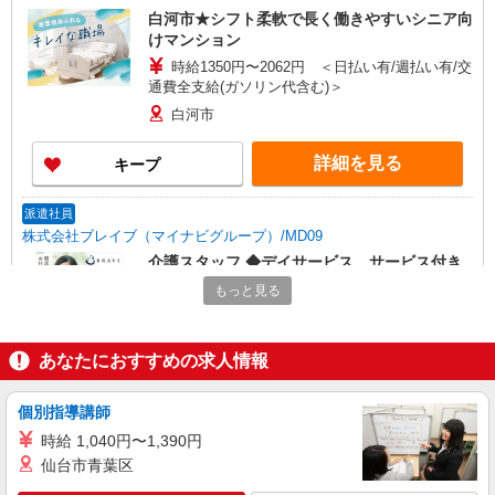
白河市★シフト柔軟で長く働きやすいシニア向
けマンション
時給1350円〜2062円 ＜日払い有/週払い有/交
通費全支給(ガソリン代含む)＞
白河市
詳細を見る
キープ
派遣社員
株式会社ブレイブ（マイナビグループ）/MD09
介護スタッフ ◆デイサービス、サービス付き
高齢者向け住宅、グループホームなど様々な勤
もっと見る
務先から選べます。
未経験：時給1350〜1550円（資格・経験によ
る） 経験者：時給1550〜1750円（資格・経験によ
る） ◎月収例 時給1750円×1日8時間×22日（週5
福島県白河市 【最寄駅】 ◆JR東北本線「久田
あなたにおすすめの求人情報
日）＝30万8000円 ◆昇給あり ◆支払い方法 ※日
野駅」 ◆JR東北本線「白河駅」 ◆JR東北本線
払い/週払い/月払い対応も可能です。詳しくは面談
「白坂駅」 ★その他、近隣に多数勤務地ありま
時にご相談ください。 ◆交通費：別途全額支給 ※
個別指導講師
す！
詳細を見る
キープ
当社規定あり
時給 1,040円〜1,390円
仙台市青葉区
派遣社員