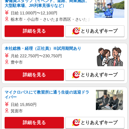
警備員スタッフ（イベント、道路、商業施設、
大型駐車場、JR列車見張りなど）
白河市＠有料老人ホーム◎上質な支援、納得の
報酬、充実研修♪
日給 11,000円〜12,100円
栃木市・小山市・さいたま市西区・さいたま市岩槻区・久喜市・
時給1450円〜2062円 ＜日払い有/週払い有/交
通費全支給(ガソリン代含む)＞
詳細を見る
とりあえずキープ
白河市
詳細を見る
キープ
本社総務・経理（正社員）※試用期間あり
月給 222,750円〜230,750円
派遣社員
豊中市
株式会社kotrio /●SD-H-2066221
≪白河市≫夜勤なし！未経験・ブランクOKの
詳細を見る
とりあえずキープ
デイスタッフ
時給1350円〜2062円 ＜日払い有/週払い有/交
通費全支給(ガソリン代含む)＞
マイクロバスにて教習所に通う生徒の送迎ドラ
白河市
イバー
日給 15,850円
詳細を見る
キープ
箕面市
派遣社員
詳細を見る
とりあえずキープ
株式会社kotrio /●SD-H-1993235