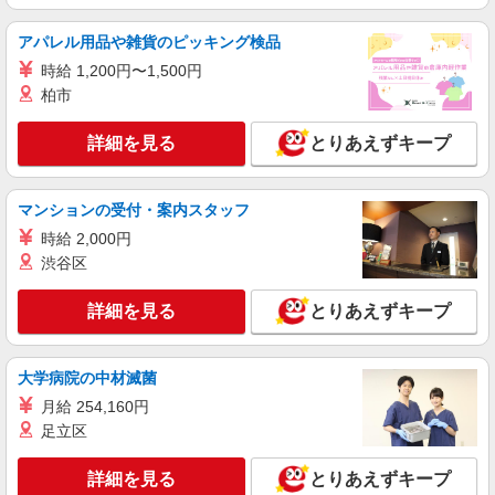
白河市｜シニア向けマンションで夜勤専従＊暮
らしのお手伝い
アパレル用品や雑貨のピッキング検品
時給1350円〜2062円 ＜日払い有/週払い有/交
時給 1,200円〜1,500円
通費全支給(ガソリン代含む)＞
柏市
白河市
詳細を見る
とりあえずキープ
詳細を見る
キープ
マンションの受付・案内スタッフ
派遣社員
株式会社kotrio /●SD-H-1975147
時給 2,000円
白河市｜日払いOK！日収1万円超え×サ高住ス
渋谷区
タッフ！
時給1350円〜2062円 ＜日払い有/週払い有/交
詳細を見る
とりあえずキープ
通費全支給(ガソリン代含む)＞
白河市
大学病院の中材滅菌
詳細を見る
キープ
月給 254,160円
足立区
派遣社員
株式会社kotrio /●SD-H-1975295
詳細を見る
とりあえずキープ