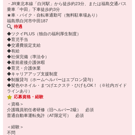
・JR東北本線「白河駅」から徒歩約23分、または福島交通バス
乗車「中田」下車徒歩約3分
★車・バイク・自転車通勤可（無料駐車場あり）
福島県白河市中田187
待遇
◆ツクイPLUS（独自の福利厚生制度）
◆育児手当
◆交通費規定支給
◆有給
◆社保完備（準法令）
◆産前産後介護休暇
◆育児・介護休業
◆キャリアアップ支援制度
◆制服貸与（ホームヘルパーはエプロン貸与）
◆髪色やネイル・まつげエクステ・ひげもOK！（※社内ガイド
ラインあり）
応募資格・経験
＜資格＞
介護職員初任者研修（旧ヘルパー2級） 必須
普通自動車運転免許（AT限定可） 必須
＜経験＞
不問