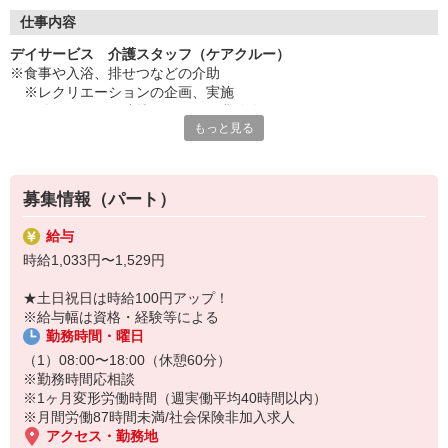
◇長く安心して働ける環境づくり
・ツクイ独自の福祉厚生制度でプライベートも充実
仕事内容
・子育てサポート企業として「くるみん認定」の取得
デイサービス 介護スタッフ（ケアクルー）
・子育て支援の福利厚生制度あり！子育てと仕事の両立を応援◎
※食事や入浴、排せつなどの介助
・スタッフ何でも相談窓口やライフキャリア相談など、各相談窓
※レクリエーションの企画、実施
口あり
※他スタッフと連携してのケア業務全般
もっと見る
※送迎・添乗業務
◇頑張った分、スタッフに還元！
※各種記録業務など
・2024年冬季賞与からインセンティブ賞与を導入
・パートは特別手当の支給あり
★＼サービス・職種の魅力／
募集情報（パート）
「今私たちに求められていることは何だろう」「どんな工夫をした
ら喜んでいただけるだろう」他職種で連携しながら創意工夫し支援
給与
していきます。感謝の言葉を直接いただけたり、信頼関係を築いて
時給1,033円〜1,529円
いくことができます。日勤中心で働け介護度も比較的高くないた
め、体に負担が少ないのも魅力の一つです。
★土日祝日は時給100円アップ！
※給与幅は資格・経験等による
勤務時間・曜日
（1）08:00〜18:00（休憩60分）
※勤務時間応相談
※1ヶ月変形労働時間（週実働平均40時間以内）
※月間労働87時間未満/社会保険非加入求人
アクセス・勤務地