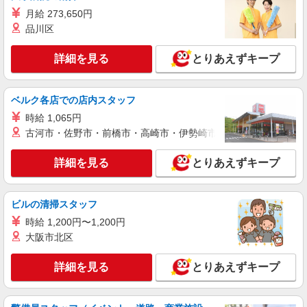
株式会社kotrio /●SD-H-2066637
月給 273,650円
白河市◆サ高住スタッフ◆穏やかな職場×週
品川区
3〜×残業なし
時給1350円〜2062円 ＜日払い有/週払い有/交
詳細を見る
とりあえずキープ
通費全支給(ガソリン代含む)＞
白河市
ベルク各店での店内スタッフ
詳細を見る
キープ
時給 1,065円
古河市・佐野市・前橋市・高崎市・伊勢崎市・太田市・館林市・
派遣社員
株式会社kotrio /●SD-H-1738218
詳細を見る
とりあえずキープ
白河市★時給1450円〜！デイSTAFF♪未経験歓
迎！日払いOK！
時給1450円〜2062円 ＜日払い有/週払い有/交
ビルの清掃スタッフ
通費全支給(ガソリン代含む)＞
時給 1,200円〜1,200円
白河市
大阪市北区
詳細を見る
キープ
詳細を見る
とりあえずキープ
派遣社員
株式会社kotrio /●SD-H-1896297