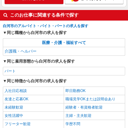
サポート＆送迎STAFF
時給1350円〜2062円 ＜日払い有/週払い有/交
このお仕事に関連する条件で探す
通費全支給(ガソリン代含む)＞
白河市
白河市のアルバイト・バイト・パートの求人を探す
同じ職種から白河市の求人を探す
詳細を見る
キープ
医療・介護・福祉すべて
派遣社員
介護職・ヘルパー
株式会社kotrio /●SD-H-2066510
同じ雇用形態から白河市の求人を探す
白河市｜未経験でも大丈夫◎研修が手厚い有料
住宅の介護♪
パート
時給1350円〜2062円 ＜日払い有/週払い有/交
通費全支給(ガソリン代含む)＞
同じ特徴から白河市の求人を探す
白河市
入社日応相談
即日勤務OK
友達と応募OK
職場見学OKまたは説明会あり
詳細を見る
キープ
未経験歓迎
経験者・有資格者歓迎
女性活躍中
主婦・主夫歓迎
フリーター歓迎
学歴不問