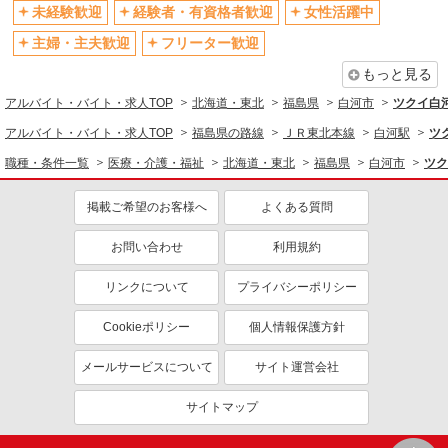
未経験歓迎
経験者・有資格者歓迎
女性活躍中
主婦・主夫歓迎
フリーター歓迎
もっと見る
アルバイト・バイト・求人TOP
北海道・東北
福島県
白河市
ツクイ白
アルバイト・バイト・求人TOP
福島県の路線
ＪＲ東北本線
白河駅
ツ
職種・条件一覧
医療・介護・福祉
北海道・東北
福島県
白河市
ツク
掲載ご希望のお客様へ
よくある質問
お問い合わせ
利用規約
リンクについて
プライバシーポリシー
Cookieポリシー
個人情報保護方針
メールサービスについて
サイト運営会社
サイトマップ