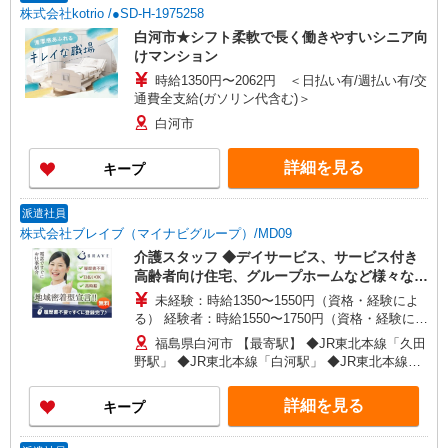
株式会社kotrio /●SD-H-1975258
白河市★シフト柔軟で長く働きやすいシニア向
けマンション
時給1350円〜2062円 ＜日払い有/週払い有/交
通費全支給(ガソリン代含む)＞
白河市
詳細を見る
キープ
派遣社員
株式会社ブレイブ（マイナビグループ）/MD09
介護スタッフ ◆デイサービス、サービス付き
高齢者向け住宅、グループホームなど様々な勤
務先から選べます。
未経験：時給1350〜1550円（資格・経験によ
る） 経験者：時給1550〜1750円（資格・経験によ
る） ◎月収例 時給1750円×1日8時間×22日（週5
福島県白河市 【最寄駅】 ◆JR東北本線「久田
日）＝30万8000円 ◆昇給あり ◆支払い方法 ※日
野駅」 ◆JR東北本線「白河駅」 ◆JR東北本線
払い/週払い/月払い対応も可能です。詳しくは面談
「白坂駅」 ★その他、近隣に多数勤務地ありま
時にご相談ください。 ◆交通費：別途全額支給 ※
す！
詳細を見る
キープ
当社規定あり