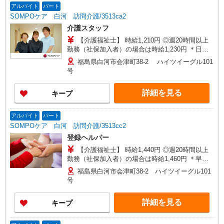
アルバイト
パート
SOMPOケア 白河 訪問介護/3513ca2
介護スタッフ
【介護福祉士】 時給1,210円 ◎週20時間以上
勤務（社保加入者）の場合は時給1,230円 ＊日曜
祝日：時給1,510円〜 【実務者研修・初任者研修
福島県白河市会津町38-2 ハイツイーグル101
（ヘルパー1級・2級）】 時給1,130円 ◎週20時間
号
以上勤務（社保加入者）の場合は時給1,150円〜
＊日曜祝日：時給1,430円〜 ◎身体介助、生活援
詳細を見る
キープ
助が同時給
アルバイト
パート
SOMPOケア 白河 訪問介護/3513cc2
登録ヘルパー
【介護福祉士】 時給1,440円 ◎週20時間以上
勤務（社保加入者）の場合は時給1,460円 ＊早朝
夜間（〜8:00、18:00〜）：時給1,800円〜 ＊日曜
福島県白河市会津町38-2 ハイツイーグル101
祝日：時給1,740円〜 【実務者研修・初任者研修
号
（ヘルパー1級・2級）】 時給1,360円 ◎週20時間
以上勤務（社保加入者）の場合は時給1,380円〜
詳細を見る
キープ
＊早朝夜間（〜8:00、18:00〜）：時給1,700円〜
＊日曜祝日：時給1,660円〜 ◎身体介助、生活援
助が同時給 ◎キャンセル手当：職務時給の60％支