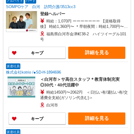
アルバイト
パート
給
SOMPOケア 白河 訪問介護/3513cc3
登録ヘルパー
時給：1,070円 ーーーーーーー 【資格取得
後】 時給1,360円〜 ＊早朝夜間：時給1,700円〜
＊日曜祝日：時給1,660円〜 ーーーーーーー
福島県白河市会津町38-2 ハイツイーグル101
号
詳細を見る
キープ
派遣社員
株式会社kotrio /●SD-H-1894696
＜白河市＞サ高住スタッフ＊教育体制充実
◎30代・40代活躍中
時給1450円〜2062円 ＜日払い有/週払い有/交
通費全支給(ガソリン代含む)＞
白河市
詳細を見る
キープ
派遣社員