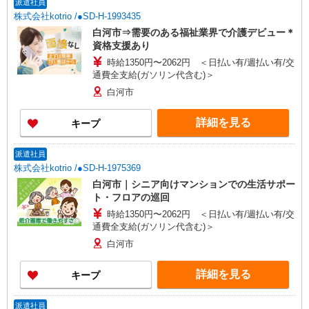
派遣社員
株式会社kotrio /●SD-H-1993435
白河市⇒需要のある福祉業界で介護デビュー＊
資格支援あり
時給1350円〜2062円 ＜日払い有/週払い有/交
通費全支給(ガソリン代含む)＞
白河市
詳細を見る
キープ
派遣社員
株式会社kotrio /●SD-H-1975369
白河市｜シニア向けマンションでの生活サポー
ト・フロアの巡回
時給1350円〜2062円 ＜日払い有/週払い有/交
通費全支給(ガソリン代含む)＞
白河市
詳細を見る
キープ
派遣社員