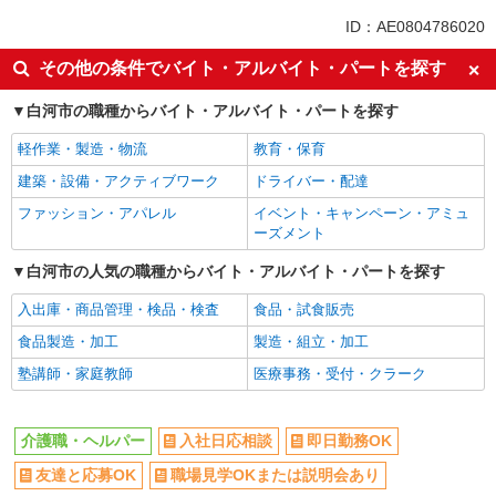
未経験歓迎
ミドル（40代～）活躍中
ID：AE0804786020
副業・WワークOK
交通費支給
その他の条件でバイト・アルバイト・パートを探す
社会保険あり
産休・育休取得実績あり
白河市の職種からバイト・アルバイト・パートを探す
社員登用あり
軽作業・製造・物流
教育・保育
建築・設備・アクティブワーク
ドライバー・配達
ファッション・アパレル
イベント・キャンペーン・アミュ
ーズメント
白河市の人気の職種からバイト・アルバイト・パートを探す
入出庫・商品管理・検品・検査
食品・試食販売
食品製造・加工
製造・組立・加工
塾講師・家庭教師
医療事務・受付・クラーク
介護職・ヘルパー
入社日応相談
即日勤務OK
友達と応募OK
職場見学OKまたは説明会あり