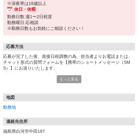
※深夜帯は18歳以上
休日・休暇
勤務日数:週1〜2日程度
勤務曜日:応相談
※勤務日数もお気軽にご相談ください！
応募方法
応募が完了した後、面接日程調整の為、担当者よりお電話または、
チャット形式の質問フォームを【携帯のショートメッセージ（SM
S）】にお送りいたします。
【応募から採用までの流れ】
もっと見る
1.応募…Webもしくはお電話より応募ください。
2.面接…ご質問や働き方の相談も受け付けます。
※面接時に適性検査＋実技試験を実施
※実技試験はドライバーの職種のみとなります。
地図
3.採用…入社日はご相談に応じます。
勤務地
連絡先住所
福島県白河市中田187