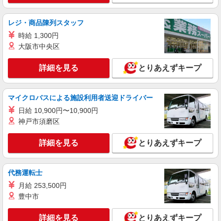
白河市｜小さなグループホームで家事や生活の
サポート！
レジ・商品陳列スタッフ
時給1350円〜2062円 ＜日払い有/週払い有/交
通費全支給(ガソリン代含む)＞
時給 1,300円
大阪市中央区
白河市
詳細を見る
とりあえずキープ
詳細を見る
キープ
派遣社員
マイクロバスによる施設利用者送迎ドライバー
株式会社kotrio /●SD-H-2066469
日給 10,900円〜10,900円
タイパ最強！希望の働き方が叶う有料住宅のス
神戸市須磨区
タッフ★＠白河市
時給1350円〜2062円 ＜日払い有/週払い有/交
詳細を見る
通費全支給(ガソリン代含む)＞
とりあえずキープ
白河市
代務運転士
詳細を見る
キープ
月給 253,500円
豊中市
派遣社員
株式会社kotrio /●SD-H-2066426
詳細を見る
とりあえずキープ
向かう先は、笑顔の待つ場所！デイサービスの