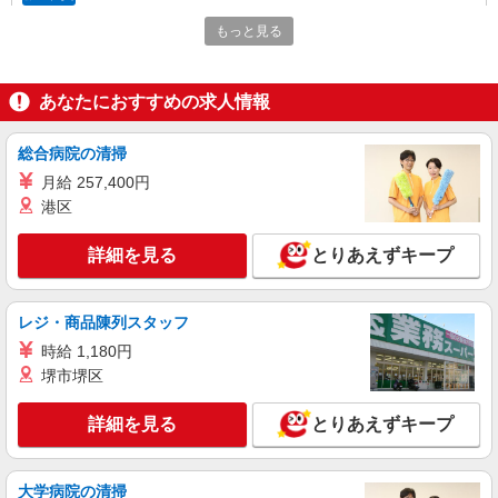
株式会社kotrio /●SD-H-1993155
もっと見る
白河市＊グループホームSTAFF＊生活のサポ
ート業務を担当
時給1350円〜2062円 ＜日払い有/週払い有/交
あなたにおすすめの求人情報
通費全支給(ガソリン代含む)＞
白河市
総合病院の清掃
月給 257,400円
詳細を見る
キープ
港区
派遣社員
詳細を見る
とりあえずキープ
株式会社kotrio /●SD-H-2066262
≪白河市≫日勤のみ＆残業ナシ！お迎えに間に
合うデイサービス
レジ・商品陳列スタッフ
時給1350円〜2062円 ＜日払い有/週払い有/交
時給 1,180円
通費全支給(ガソリン代含む)＞
堺市堺区
白河市
詳細を見る
とりあえずキープ
詳細を見る
キープ
派遣社員
大学病院の清掃