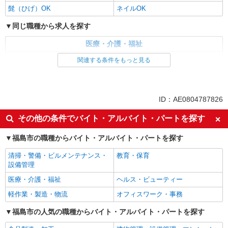
髭（ひげ）OK
ネイルOK
同じ職種から求人を探す
医療・介護・福祉
介護職・ヘルパー
関連する条件をもっと見る
同じ特徴から求人を探す
未経験歓迎
ミドル（40代～）活躍中
ID：AE0804787826
副業・WワークOK
交通費支給
その他の条件でバイト・アルバイト・パートを探す
社会保険あり
産休・育休取得実績あり
福島市の職種からバイト・アルバイト・パートを探す
社員登用あり
清掃・警備・ビルメンテナンス・
教育・保育
設備管理
医療・介護・福祉
ヘルス・ビューティー
軽作業・製造・物流
オフィスワーク・事務
福島市の人気の職種からバイト・アルバイト・パートを探す