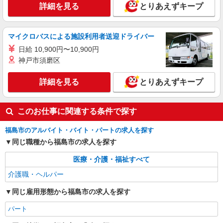
いエリアなど、お好きな勤務地をお選び下さ
詳細を見る
とりあえずキープ
い！！
詳細を見る
キープ
マイクロバスによる施設利用者送迎ドライバー
アルバイト
パート
派遣社員
紹介予定派遣
日研トータルソーシング株式会社 メディカルケア事業部/仙台オフィ
日給 10,900円〜10,900円
ス
神戸市須磨区
未経験・無資格OKの介護スタッフ
時給1,280円〜1,380円 ★週払いOK（規定あ
詳細を見る
とりあえずキープ
り） ※給与幅は経験・能力による
福島県福島市 【最寄駅】福島交通飯坂線「平
野」駅 ★勤務地は3000ヶ所以上★ 自宅から通い
このお仕事に関連する条件で探す
やすいエリアなど、お好きな勤務地をお選び下さ
い！！
福島市のアルバイト・バイト・パートの求人を探す
詳細を見る
キープ
同じ職種から福島市の求人を探す
アルバイト
パート
派遣社員
紹介予定派遣
医療・介護・福祉すべて
日研トータルソーシング株式会社 メディカルケア事業部/仙台オフィ
ス
介護職・ヘルパー
介護スタッフ／資格あり or 経験者
同じ雇用形態から福島市の求人を探す
時給1,330円〜1,380円 ◆無資格・経験者：時
給1,330円〜 ◆初任者研修・未経験：時給1,330
パート
円〜 ◆初任者研修・経験者：時給1,360円〜 ◆介
福島県福島市 【最寄駅】阿武隈急行「福島学