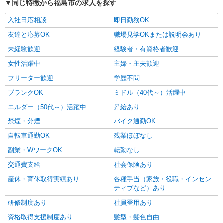
護福祉士：時給1,380円〜 ※経験者は3ヶ月以上 ※
同じ特徴から福島市の求人を探す
院前」駅 ★勤務地は3000ヶ所以上★ 自宅から通
給与幅は経験・能力による ★週払いOK（規定あ
いやすいエリアなど、お好きな勤務地をお選び下
り）
入社日応相談
即日勤務OK
さい！！
詳細を見る
キープ
友達と応募OK
職場見学OKまたは説明会あり
未経験歓迎
経験者・有資格者歓迎
女性活躍中
主婦・主夫歓迎
フリーター歓迎
学歴不問
ブランクOK
ミドル（40代～）活躍中
エルダー（50代～）活躍中
昇給あり
禁煙・分煙
バイク通勤OK
自転車通勤OK
残業ほぼなし
副業・WワークOK
転勤なし
交通費支給
社会保険あり
産休・育休取得実績あり
各種手当（家族・役職・インセン
ティブなど）あり
研修制度あり
社員登用あり
資格取得支援制度あり
髪型・髪色自由