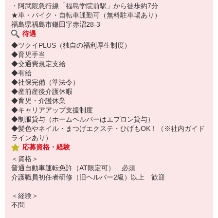
・阿武隈急行線「福島学院前駅」から徒歩約7分
★車・バイク・自転車通勤可（無料駐車場あり）
福島県福島市鎌田字赤沼28-3
待遇
◆ツクイPLUS（独自の福利厚生制度）
◆育児手当
◆交通費規定支給
◆有給
◆社保完備（準法令）
◆産前産後介護休暇
◆育児・介護休業
◆キャリアアップ支援制度
◆制服貸与（ホームヘルパーはエプロン貸与）
◆髪色やネイル・まつげエクステ・ひげもOK！（※社内ガイド
ラインあり）
応募資格・経験
＜資格＞
普通自動車運転免許（AT限定可） 必須
介護職員初任者研修（旧ヘルパー2級）以上 歓迎
＜経験＞
不問