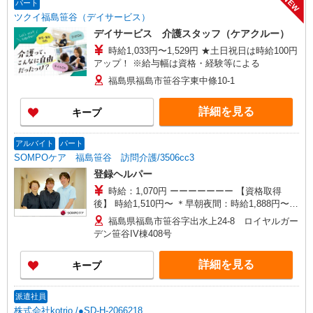
NEW
パート
ツクイ福島笹谷（デイサービス）
デイサービス 介護スタッフ（ケアクルー）
時給1,033円〜1,529円 ★土日祝日は時給100円
アップ！ ※給与幅は資格・経験等による
福島県福島市笹谷字東中條10-1
詳細を見る
キープ
アルバイト
パート
SOMPOケア 福島笹谷 訪問介護/3506cc3
登録ヘルパー
時給：1,070円 ーーーーーーー 【資格取得
後】 時給1,510円〜 ＊早朝夜間：時給1,888円〜
＊日曜祝日：時給1,810円〜 ーーーーーーー
福島県福島市笹谷字出水上24-8 ロイヤルガー
デン笹谷IV棟408号
詳細を見る
キープ
派遣社員
株式会社kotrio /●SD-H-2066218