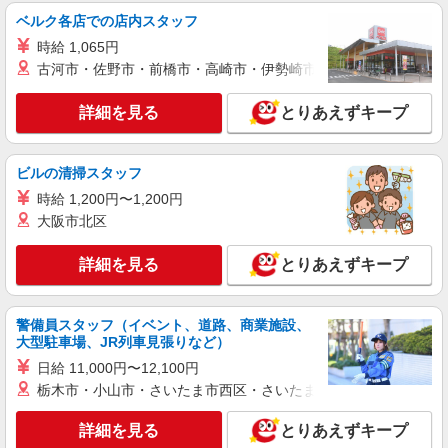
アルバイト
パート
派遣社員
ベルク各店での店内スタッフ
日研トータルソーシング株式会社 メディカルケア事業部/仙台オフィ
時給 1,065円
ス【看護助手】
古河市・佐野市・前橋市・高崎市・伊勢崎市・太田市・館林市・
看護助手（ナースエイド）
時給1,200円 ★週払いOK（規定あり） ※給与
詳細を見る
とりあえずキープ
幅は経験・能力による
福島県福島市 【最寄駅】福島交通飯坂線「美
術館図書館前」駅
ビルの清掃スタッフ
時給 1,200円〜1,200円
詳細を見る
キープ
大阪市北区
アルバイト
パート
派遣社員
紹介予定派遣
詳細を見る
とりあえずキープ
日研トータルソーシング株式会社 メディカルケア事業部/仙台オフィ
ス
未経験・無資格OKの介護スタッフ
警備員スタッフ（イベント、道路、商業施設、
時給1,280円〜1,380円 ★週払いOK（規定あ
大型駐車場、JR列車見張りなど）
り） ※給与幅は経験・能力による
日給 11,000円〜12,100円
福島県福島市 【最寄駅】福島交通飯坂線「平
栃木市・小山市・さいたま市西区・さいたま市岩槻区・久喜市・
野」駅 ★勤務地は3000ヶ所以上★ 自宅から通い
やすいエリアなど、お好きな勤務地をお選び下さ
詳細を見る
とりあえずキープ
い！！
詳細を見る
キープ