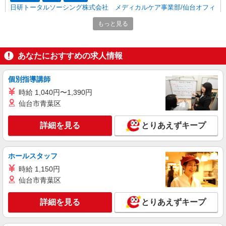
日研トータルソーシング株式会社 メディカルケア事業部/仙台オフィ
ス【看護助手】
もっと見る
看護助手（ナースエイド）
時給1,200円 ★週払いOK（規定あり） ※給与
幅は経験・能力による
あなたにおすすめの求人情報
福島県福島市 【最寄駅】福島交通飯坂線「桜
水」駅
個別指導講師
時給 1,040円〜1,390円
詳細を見る
キープ
仙台市青葉区
派遣社員
詳細を見る
とりあえずキープ
株式会社kotrio /●SD-H-1732802
福島市のデイSTAFF｜まずは「2ヵ月」お試し
で働く＊嬉しい高時給
ホールスタッフ
時給1450円〜2062円 ＜日払い有/週払い有/交
時給 1,150円
通費全支給(ガソリン代含む)＞
仙台市青葉区
福島市内 最寄り駅：福島
詳細を見る
とりあえずキープ
詳細を見る
キープ