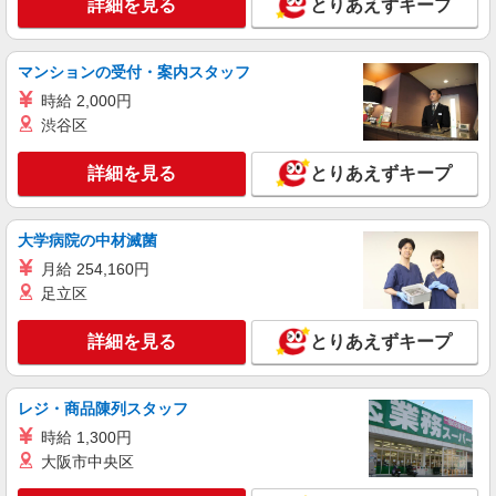
詳細を見る
り）
とりあえずキープ
い！！
詳細を見る
キープ
マンションの受付・案内スタッフ
派遣社員
株式会社kotrio /●SD-H-1975144
時給 2,000円
福島市｜日払いOK！日収1万円超え×サ高住ス
渋谷区
タッフ！
時給1350円〜2062円 ＜日払い有/週払い有/交
詳細を見る
とりあえずキープ
通費全支給(ガソリン代含む)＞
福島市内 最寄り駅：福島
大学病院の中材滅菌
詳細を見る
キープ
月給 254,160円
足立区
アルバイト
パート
派遣社員
紹介予定派遣
日研トータルソーシング株式会社 メディカルケア事業部/仙台オフィ
詳細を見る
とりあえずキープ
ス
未経験・無資格OKの介護スタッフ
レジ・商品陳列スタッフ
時給1,280円〜1,380円 ★週払いOK（規定あ
り） ※給与幅は経験・能力による
時給 1,300円
福島県福島市 【最寄駅】JR東北本線「松川」
大阪市中央区
駅 ★勤務地は3000ヶ所以上★ 自宅から通いやす