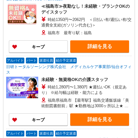
≪福島市≫夜勤なし！未経験・ブランクOKの
デイスタッフ
時給1350円〜2062円 ＜日払い有/週払い有/交
通費全支給(ガソリン代含む)＞
福島市 最寄り駅：福島
詳細を見る
キープ
アルバイト
パート
派遣社員
紹介予定派遣
日研トータルソーシング株式会社 メディカルケア事業部/仙台オフィ
ス
未経験・無資格OKの介護スタッフ
時給1,280円〜1,380円 ★週払いOK（規定あ
り） ※給与幅は経験・能力による
福島県福島市 【最寄駅】福島交通飯坂線「美
術館図書館前」駅 ★勤務地は3000ヶ所以上★ 自
宅から通いやすいエリアなど、お好きな勤務地を
お選び下さい！！
詳細を見る
キープ
アルバイト
パート
派遣社員
紹介予定派遣