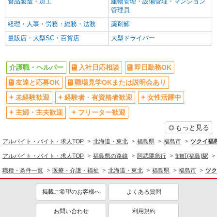
食品製造・加工
建物管理・設備管理・マンション
管理員
経理・人事・労務・総務・法務
薬剤師
量販店・大型SC・百貨店
大型ドライバー
介護職・ヘルパー
入社日応相談
即日勤務OK
友達と応募OK
職場見学OKまたは説明会あり
未経験歓迎
経験者・有資格者歓迎
女性活躍中
主婦・主夫歓迎
フリーター歓迎
もっと見る
アルバイト・バイト・求人TOP
北海道・東北
福島県
福島市
ツクイ福
アルバイト・バイト・求人TOP
福島県の路線
阿武隈急行
卸町(福島)駅
職種・条件一覧
医療・介護・福祉
北海道・東北
福島県
福島市
ツク
掲載ご希望のお客様へ
よくある質問
お問い合わせ
利用規約