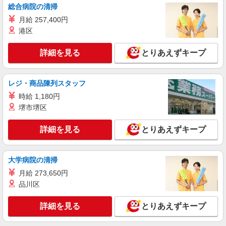
派遣社員
総合病院の清掃
株式会社kotrio /●SD-H-1983796
月給 257,400円
<福島市>高時給&シフト柔軟でいいとこ取り♪
港区
サ高住の補助STAFF
時給1350円〜2062円 ＜日払い有/週払い有/交
詳細を見る
とりあえずキープ
通費全支給(ガソリン代含む)＞
福島市 最寄り駅：福島
レジ・商品陳列スタッフ
詳細を見る
キープ
時給 1,180円
堺市堺区
アルバイト
パート
派遣社員
紹介予定派遣
日研トータルソーシング株式会社 メディカルケア事業部/仙台オフィ
詳細を見る
とりあえずキープ
ス
未経験・無資格OKの介護スタッフ
時給1,280円〜1,380円 ★週払いOK（規定あ
大学病院の清掃
り） ※給与幅は経験・能力による
月給 273,650円
福島県福島市 【最寄駅】JR奥羽本線「笹木
品川区
野」駅 ★勤務地は3000ヶ所以上★ 自宅から通い
やすいエリアなど、お好きな勤務地をお選び下さ
い！！
詳細を見る
とりあえずキープ
詳細を見る
キープ