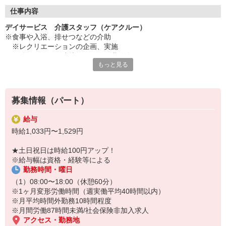
◇長く安心して働ける環境づくり
・ツクイ独自の福祉厚生制度でプライベートも充実
仕事内容
・子育てサポート企業として「くるみん認定」の取得
デイサービス 介護スタッフ（ケアクルー）
・子育て支援の福利厚生制度あり！子育てと仕事の両立を応援◎
※食事や入浴、排せつなどの介助
・スタッフ何でも相談窓口やライフキャリア相談など、各相談窓
※レクリエーションの企画、実施
口あり
※他スタッフと連携してのケア業務全般
もっと見る
※送迎・添乗業務
◇頑張った分、スタッフに還元！
※各種記録業務など
・2024年冬季賞与からインセンティブ賞与を導入
・パートは特別手当の支給あり
★＼サービス・職種の魅力／
募集情報（パート）
「今私たちに求められていることは何だろう」「どんな工夫をした
ら喜んでいただけるだろう」他職種で連携しながら創意工夫し支援
給与
していきます。感謝の言葉を直接いただけたり、信頼関係を築いて
時給1,033円〜1,529円
いくことができます。日勤のみで働け介護度も比較的高くないた
め、体に負担が少ないのも魅力の一つです。
★土日祝日は時給100円アップ！
※給与幅は資格・経験等による
勤務時間・曜日
（1）08:00〜18:00（休憩60分）
※1ヶ月変形労働時間（週実働平均40時間以内）
※月平均時間外勤務10時間程度
※月間労働87時間未満/社会保険非加入求人
アクセス・勤務地