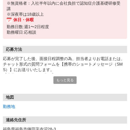
※無資格者：入社半年以内に会社負担で認知症介護基礎研修受
講
※深夜帯は18歳以上
休日・休暇
勤務日数:週1〜2日程度
勤務曜日:応相談
応募方法
応募が完了した後、面接日程調整の為、担当者よりお電話または、
チャット形式の質問フォームを【携帯のショートメッセージ（SM
S）】にお送りいたします。
【応募から採用までの流れ】
もっと見る
1.応募…Webもしくはお電話より応募ください。
2.面接…ご質問や働き方の相談も受け付けます。
※面接時に適性検査＋実技試験を実施
※実技試験はドライバーの職種のみとなります。
地図
3.採用…入社日はご相談に応じます。
勤務地
連絡先住所
福島県福島市鎌田字赤沼28-3