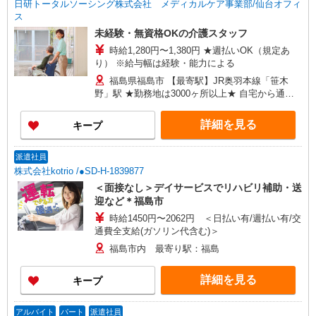
日研トータルソーシング株式会社 メディカルケア事業部/仙台オフィ
ス
未経験・無資格OKの介護スタッフ
時給1,280円〜1,380円 ★週払いOK（規定あ
り） ※給与幅は経験・能力による
福島県福島市 【最寄駅】JR奥羽本線「笹木
野」駅 ★勤務地は3000ヶ所以上★ 自宅から通い
やすいエリアなど、お好きな勤務地をお選び下さ
い！！
詳細を見る
キープ
派遣社員
株式会社kotrio /●SD-H-1839877
＜面接なし＞デイサービスでリハビリ補助・送
迎など＊福島市
時給1450円〜2062円 ＜日払い有/週払い有/交
通費全支給(ガソリン代含む)＞
福島市内 最寄り駅：福島
詳細を見る
キープ
アルバイト
パート
派遣社員