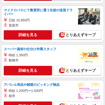
アルバイト
パート
派遣社員
紹介予定派遣
マイクロバスにて教習所に通う生徒の送迎ドラ
日研トータルソーシング株式会社 メディカルケア事業部/仙台オフィ
イバー
ス
日給 15,850円
介護スタッフ／資格あり or 経験者
箕面市
時給1,330円〜1,380円 ◆無資格・経験者：時
給1,330円〜 ◆初任者研修・未経験：時給1,330
詳細を見る
とりあえずキープ
円〜 ◆初任者研修・経験者：時給1,360円〜 ◆介
福島県福島市 【最寄駅】JR東北本線「金谷
護福祉士：時給1,380円〜 ※経験者は3ヶ月以上 ※
川」駅 ★勤務地は3000ヶ所以上★ 自宅から通い
給与幅は経験・能力による ★週払いOK（規定あ
やすいエリアなど、お好きな勤務地をお選び下さ
スーパー資材の仕分け作業スタッフ
り）
い！！
詳細を見る
キープ
時給 1,350円
船橋市
アルバイト
パート
派遣社員
紹介予定派遣
日研トータルソーシング株式会社 メディカルケア事業部/仙台オフィ
詳細を見る
とりあえずキープ
ス
介護スタッフ／資格あり or 経験者
アパレル用品や雑貨のピッキング検品
時給1,330円〜1,380円 ◆無資格・経験者：時
給1,330円〜 ◆初任者研修・未経験：時給1,330
時給 1,200円〜1,500円
円〜 ◆初任者研修・経験者：時給1,360円〜 ◆介
福島県福島市 【最寄駅】JR奥羽本線「笹木
柏市
護福祉士：時給1,380円〜 ※経験者は3ヶ月以上 ※
野」駅 ★勤務地は3000ヶ所以上★ 自宅から通い
給与幅は経験・能力による ★週払いOK（規定あ
やすいエリアなど、お好きな勤務地をお選び下さ