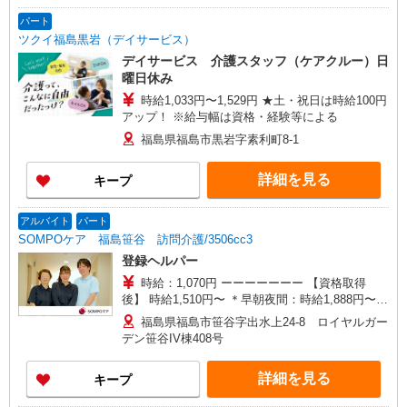
パート
ツクイ福島黒岩（デイサービス）
デイサービス 介護スタッフ（ケアクルー）日
曜日休み
時給1,033円〜1,529円 ★土・祝日は時給100円
アップ！ ※給与幅は資格・経験等による
福島県福島市黒岩字素利町8-1
詳細を見る
キープ
アルバイト
パート
SOMPOケア 福島笹谷 訪問介護/3506cc3
登録ヘルパー
時給：1,070円 ーーーーーーー 【資格取得
後】 時給1,510円〜 ＊早朝夜間：時給1,888円〜
＊日曜祝日：時給1,810円〜 ーーーーーーー
福島県福島市笹谷字出水上24-8 ロイヤルガー
デン笹谷IV棟408号
詳細を見る
キープ