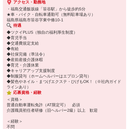
アクセス・勤務地
・福島交通飯坂線「笹谷駅」から徒歩約5分
★車・バイク・自転車通勤可（無料駐車場あり）
福島県福島市笹谷字東中條10-1
待遇
◆ツクイPLUS（独自の福利厚生制度）
◆育児手当
◆交通費規定支給
◆有給
◆社保完備（準法令）
◆産前産後介護休暇
◆育児・介護休業
◆キャリアアップ支援制度
◆制服貸与（ホームヘルパーはエプロン貸与）
◆髪色やネイル・まつげエクステ・ひげもOK！（※社内ガイド
ラインあり）
応募資格・経験
＜資格＞
普通自動車運転免許（AT限定可） 必須
介護職員初任者研修（旧ヘルパー2級）以上 歓迎
＜経験＞
不問