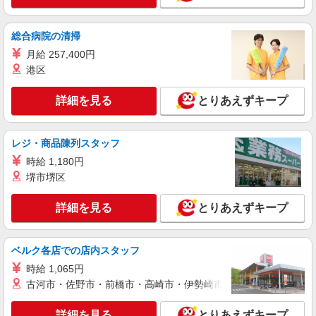
株式会社kotrio /●SD-H-2066507
福島市｜未経験でも大丈夫◎研修が手厚い有料
総合病院の清掃
住宅の介護♪
月給 257,400円
時給1350円〜2062円 ＜日払い有/週払い有/交
通費全支給(ガソリン代含む)＞
港区
福島市 最寄り駅：福島
詳細を見る
とりあえずキープ
詳細を見る
キープ
レジ・商品陳列スタッフ
派遣社員
時給 1,180円
株式会社kotrio /●SD-H-1828751
堺市堺区
＼日払いOK／夕方退社可♪デイサービス
STAFF急募＊福島市
詳細を見る
とりあえずキープ
時給1450円〜2062円 ＜日払い有/週払い有/交
通費全支給(ガソリン代含む)＞
福島市 最寄り駅：福島
ベルク各店での店内スタッフ
時給 1,065円
詳細を見る
キープ
古河市・佐野市・前橋市・高崎市・伊勢崎市・太田市・館林市・
派遣社員
詳細を見る
とりあえずキープ