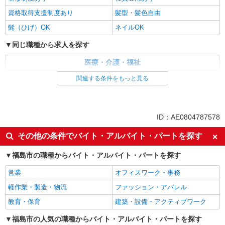
資格取得支援制度あり
髪型・髪色自由
髭（ひげ）OK
ネイルOK
同じ職種から求人を探す
医療・介護・福祉
介護職・ヘルパー
関連する条件をもっと見る
同じ特徴から求人を探す
未経験歓迎
ミドル（40代～）活躍中
ID：AE0804787578
副業・WワークOK
交通費支給
その他の条件でバイト・アルバイト・パートを探す
社会保険あり
産休・育休取得実績あり
福島市の職種からバイト・アルバイト・パートを探す
社員登用あり
営業
オフィスワーク・事務
軽作業・製造・物流
ファッション・アパレル
教育・保育
建築・設備・アクティブワーク
福島市の人気の職種からバイト・アルバイト・パートを探す