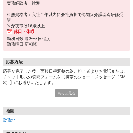
実務経験者 歓迎
※無資格者：入社半年以内に会社負担で認知症介護基礎研修受
講
※深夜帯は18歳以上
休日・休暇
勤務日数:週2〜5日程度
勤務曜日:応相談
応募方法
応募が完了した後、面接日程調整の為、担当者よりお電話または、
チャット形式の質問フォームを【携帯のショートメッセージ（SM
S）】にお送りいたします。
【応募から採用までの流れ】
もっと見る
1.応募…Webもしくはお電話より応募ください。
2.面接…ご質問や働き方の相談も受け付けます。
※面接時に適性検査＋実技試験を実施
※実技試験はドライバーの職種のみとなります。
地図
3.採用…入社日はご相談に応じます。
勤務地