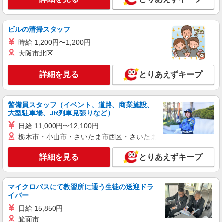
株式会社kotrio /●SD-H-1839684
日収1万円！デイサービスでリハビリ補助など
時給1450円〜2062円 ＜日払い有/週払い有/交
ビルの清掃スタッフ
通費全支給(ガソリン代含む)＞
時給 1,200円〜1,200円
福島市 【履歴書不要】
大阪市北区
詳細を見る
キープ
詳細を見る
とりあえずキープ
派遣社員
株式会社kotrio /●SD-H-1815899
警備員スタッフ（イベント、道路、商業施設、
[ 綺麗 ]高級シニアマンションで生活ケア/見守
大型駐車場、JR列車見張りなど）
りなど/福島市
日給 11,000円〜12,100円
時給1450円〜2062円 ＜日払い有/週払い有/交
栃木市・小山市・さいたま市西区・さいたま市岩槻区・久喜市・
通費全支給(ガソリン代含む)＞
福島市 最寄り駅：福島
詳細を見る
とりあえずキープ
詳細を見る
キープ
マイクロバスにて教習所に通う生徒の送迎ドラ
イバー
派遣社員
日給 15,850円
株式会社kotrio /●SD-H-2066634
箕面市
福島市◆サ高住スタッフ◆穏やかな職場×週