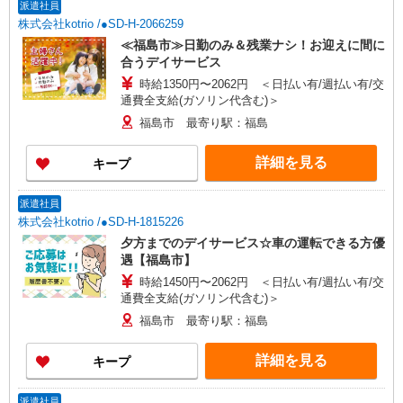
派遣社員
株式会社kotrio /●SD-H-2066259
≪福島市≫日勤のみ＆残業ナシ！お迎えに間に
合うデイサービス
時給1350円〜2062円 ＜日払い有/週払い有/交
通費全支給(ガソリン代含む)＞
福島市 最寄り駅：福島
詳細を見る
キープ
派遣社員
株式会社kotrio /●SD-H-1815226
夕方までのデイサービス☆車の運転できる方優
遇【福島市】
時給1450円〜2062円 ＜日払い有/週払い有/交
通費全支給(ガソリン代含む)＞
福島市 最寄り駅：福島
詳細を見る
キープ
派遣社員