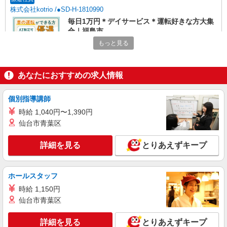
株式会社kotrio /●SD-H-1810990
毎日1万円＊デイサービス＊運転好きな方大集
合｜福島市
時給1350円〜2062円 ＜日払い有/週払い有/交
もっと見る
通費全支給(ガソリン代含む)＞
福島市 【履歴書不要♪】
あなたにおすすめの求人情報
詳細を見る
キープ
個別指導講師
派遣社員
時給 1,040円〜1,390円
株式会社kotrio /●SD-H-1896296
仙台市青葉区
福島市＠有料老人ホーム◎上質な支援、納得の
報酬、充実研修♪
詳細を見る
とりあえずキープ
時給1450円〜2062円 ＜日払い有/週払い有/交
通費全支給(ガソリン代含む)＞
ホールスタッフ
福島市 最寄り駅：福島
時給 1,150円
詳細を見る
キープ
仙台市青葉区
詳細を見る
とりあえずキープ
派遣社員