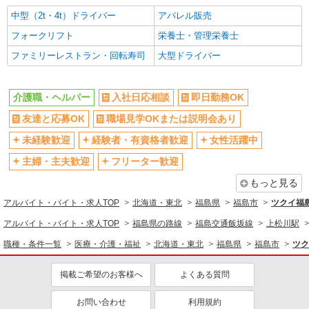
中型（2t・4t）ドライバー
アパレル販売
フォークリフト
栄養士・管理栄養士
ファミリーレストラン・回転寿司
大型ドライバー
介護職・ヘルパー
入社日応相談
即日勤務OK
友達と応募OK
職場見学OKまたは説明会あり
未経験歓迎
経験者・有資格者歓迎
女性活躍中
主婦・主夫歓迎
フリーター歓迎
もっと見る
アルバイト・バイト・求人TOP
北海道・東北
福島県
福島市
ツクイ福
アルバイト・バイト・求人TOP
福島県の路線
福島交通飯坂線
上松川駅
職種・条件一覧
医療・介護・福祉
北海道・東北
福島県
福島市
ツク
掲載ご希望のお客様へ
よくある質問
お問い合わせ
利用規約