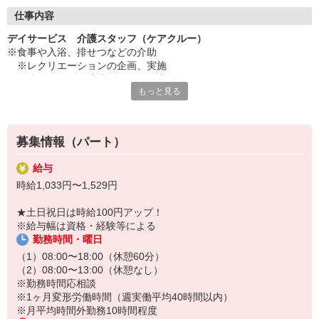
◇長く安心して働ける環境づくり
・ツクイ独自の福祉厚生制度でプライベートも充実
仕事内容
・子育てサポート企業として「くるみん認定」の取得
デイサービス 介護スタッフ（ケアクルー）
・子育て支援の福利厚生制度あり！子育てと仕事の両立を応援◎
※食事や入浴、排せつなどの介助
・スタッフ何でも相談窓口やライフキャリア相談など、各相談窓
※レクリエーションの企画、実施
口あり
※他スタッフと連携してのケア業務全般
もっと見る
※送迎・添乗業務
◇頑張った分、スタッフに還元！
※各種記録業務など
・2024年冬季賞与からインセンティブ賞与を導入
・パートは特別手当の支給あり
★＼サービス・職種の魅力／
募集情報（パート）
「今私たちに求められていることは何だろう」「どんな工夫をした
ら喜んでいただけるだろう」他職種で連携しながら創意工夫し支援
給与
していきます。感謝の言葉を直接いただけたり、信頼関係を築いて
時給1,033円〜1,529円
いくことができます。日勤のみで働け介護度も比較的高くないた
め、体に負担が少ないのも魅力の一つです。
★土日祝日は時給100円アップ！
※給与幅は資格・経験等による
勤務時間・曜日
（1）08:00〜18:00（休憩60分）
（2）08:00〜13:00（休憩なし）
※勤務時間応相談
※1ヶ月変形労働時間（週実働平均40時間以内）
※月平均時間外勤務10時間程度