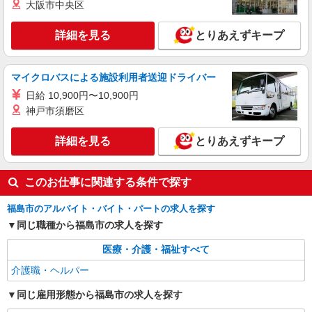
高齢者向け住宅、グループホームなど様々な勤
大阪市中央区
務先から選べます。
未経験：時給1250〜1450円（資格・経験によ
る） 経験者：時給1450〜1650円（資格・経験によ
詳細を見る
とりあえずキープ
る） ◎月収例 時給1650円×1日8時間×22日（週5
福島県福島市 【最寄駅】 ◆各線「福島駅」 ◆
日）＝29万400円 ◆昇給あり ◆支払い方法 ※日払
福島交通飯坂線「泉駅」 ◆阿武隈急行「卸町駅」
い/週払い/月払い対応も可能です。詳しくは面談時
★その他、近隣に多数勤務地あります！
マイクロバスによる施設利用者送迎ドライバー
にご相談ください。 ◆交通費：別途全額支給 ※当
詳細を見る
キープ
社規定あり
日給 10,900円〜10,900円
神戸市須磨区
派遣社員
株式会社kotrio /●SD-H-1993173
詳細を見る
とりあえずキープ
福島市｜サ高住STAFF＊落ち着いた雰囲気で
ゆったりお仕事♪
このお仕事に関連する条件で探す
時給1350円〜2062円 ＜日払い有/週払い有/交
通費全支給(ガソリン代含む)＞
福島市のアルバイト・バイト・パートの求人を探す
福島市内 最寄り駅：福島
同じ職種から福島市の求人を探す
詳細を見る
キープ
医療・介護・福祉すべて
介護職・ヘルパー
同じ雇用形態から福島市の求人を探す