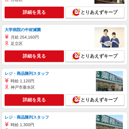
らしのお手伝い
時給1350円〜2062円 ＜日払い有/週払い有/交
詳細を見る
とりあえずキープ
通費全支給(ガソリン代含む)＞
福島市内 最寄り駅：福島
大学病院の中材滅菌
詳細を見る
キープ
月給 254,160円
足立区
派遣社員
株式会社kotrio /●SD-H-1839877
詳細を見る
とりあえずキープ
＜面接なし＞デイサービスでリハビリ補助・送
迎など＊福島市
レジ・商品陳列スタッフ
時給1450円〜2062円 ＜日払い有/週払い有/交
通費全支給(ガソリン代含む)＞
時給 1,120円
福島市内 最寄り駅：福島
神戸市垂水区
詳細を見る
キープ
詳細を見る
とりあえずキープ
派遣社員
レジ・商品陳列スタッフ
株式会社ブレイブ（マイナビグループ）/MD04
介護スタッフ ◆デイサービス、サービス付き
時給 1,300円