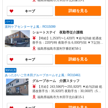
福島県福島市方木田字北白家15-1
12月） ※業績による ※処遇改善手当は試用期間
中(3ヶ月)は支給なし
詳細を見る
キープ
パート
渡利ケアセンターそよ風：RO15099
ショートステイ 夜勤専従介護職
【時給】1,253円〜1,420円 ▼給与詳細 処遇改
善手当：220円/時 夜勤手当:6,000円/回 ▼下記別途
支給 通勤手当 年末年始手当：380円/時 ※12/300
福島県福島市渡利字番匠町58-1
時〜1/324時 寸志あり：年2回（6月・12月） ※業
績による ※処遇改善手当は試用期間中(3ヶ月)は支
詳細を見る
キープ
給なし
契約社員
あったかいご方木田グループホームそよ風：RO10461
グループホーム 介護スタッフ
【月給】243,596円〜255,920円 ▼給与詳細 処
遇改善手当：35,920円 夜勤手当：30,000円（5回
分） ※6回目以降は1回6,000円支給 ▼下記別途支
福島県福島市方木田字北白家15-1
給 通勤手当 年末年始手当：380円/時 寸志あり：
年2回（6月・12月） ※業績による 特別報酬：平
詳細を見る