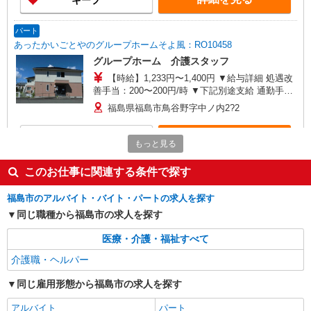
キープ
均26.6万円（最高額109万円） ※2025年6月支給実
績 ※処遇改善手当は試用期間中(3ヶ月)は支給なし
パート
あったかいごとやのグループホームそよ風：RO10458
グループホーム 介護スタッフ
【時給】1,233円〜1,400円 ▼給与詳細 処遇改
善手当：200〜200円/時 ▼下記別途支給 通勤手当
年末年始手当：380円/時 寸志あり：年2回（6月・
福島県福島市鳥谷野字中ノ内2?2
12月） ※業績による ※処遇改善手当は試用期間
中(3ヶ月)は支給なし
詳細を見る
キープ
もっと見る
パート
このお仕事に関連する条件で探す
あったかいごとやのグループホームそよ風：RO15060
福島市のアルバイト・バイト・パートの求人を探す
グループホーム 夜勤専従介護職
同じ職種から福島市の求人を探す
【時給】1,253円〜1,420円 ▼給与詳細 処遇改
善手当：220円/時 夜勤手当:6,000円/回 ▼下記別途
医療・介護・福祉すべて
支給 通勤手当 年末年始手当：380円/時 寸志あ
福島県福島市鳥谷野字中ノ内2?2
り：年2回（6月・12月） ※業績による ※処遇改
介護職・ヘルパー
善手当は試用期間中(3ヶ月)は支給なし
詳細を見る
キープ
同じ雇用形態から福島市の求人を探す
アルバイト
パート
契約社員