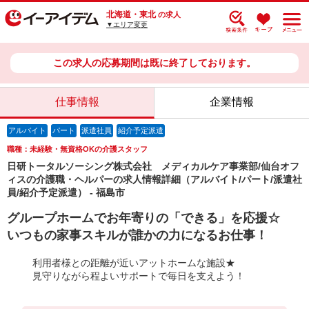
北海道・東北
の求人
▼エリア変更
この求人の応募期間は既に終了しております。
仕事情報
企業情報
アルバイト
パート
派遣社員
紹介予定派遣
職種：未経験・無資格OKの介護スタッフ
日研トータルソーシング株式会社 メディカルケア事業部/仙台オフ
ィスの介護職・ヘルパーの求人情報詳細（アルバイト/パート/派遣社
員/紹介予定派遣） - 福島市
グループホームでお年寄りの「できる」を応援☆
いつもの家事スキルが誰かの力になるお仕事！
利用者様との距離が近いアットホームな施設★
見守りながら程よいサポートで毎日を支えよう！