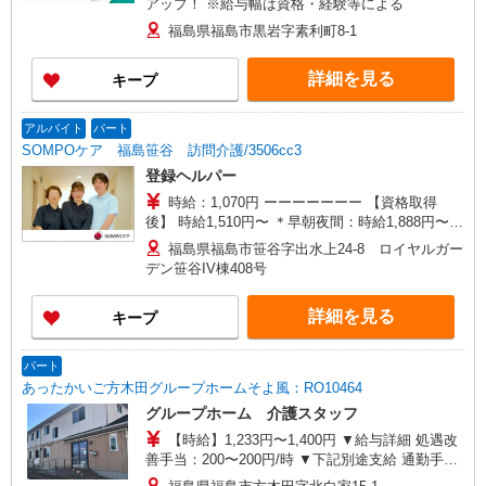
アップ！ ※給与幅は資格・経験等による
福島県福島市黒岩字素利町8-1
詳細を見る
キープ
アルバイト
パート
SOMPOケア 福島笹谷 訪問介護/3506cc3
登録ヘルパー
時給：1,070円 ーーーーーーー 【資格取得
後】 時給1,510円〜 ＊早朝夜間：時給1,888円〜
＊日曜祝日：時給1,810円〜 ーーーーーーー
福島県福島市笹谷字出水上24-8 ロイヤルガー
デン笹谷IV棟408号
詳細を見る
キープ
パート
あったかいご方木田グループホームそよ風：RO10464
グループホーム 介護スタッフ
【時給】1,233円〜1,400円 ▼給与詳細 処遇改
善手当：200〜200円/時 ▼下記別途支給 通勤手当
年末年始手当：380円/時 寸志あり：年2回（6月・