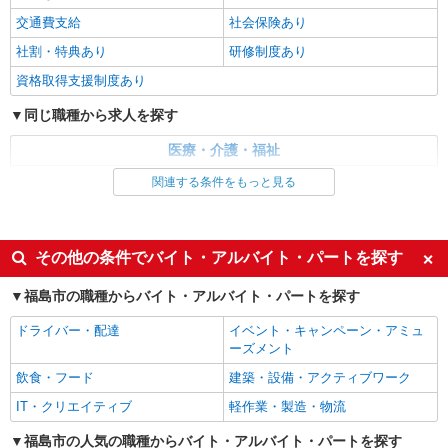
資格支援あり
交通費支給
社会保険あり
時給1350円〜2062円 ＜日払い有/週払い有/交
社割・特典あり
研修制度あり
通費全支給(ガソリン代含む)＞
資格取得支援制度あり
福島市内 最寄り駅：福島
同じ職種から求人を探す
詳細を見る
キープ
医療・介護・福祉
派遣社員
介護職・ヘルパー
関連する条件をもっと見る
株式会社kotrio /●SD-H-2066259
同じ特徴から求人を探す
≪福島市≫日勤のみ＆残業ナシ！お迎えに間に
合うデイサービス
未経験歓迎
ミドル（40代～）活躍中
その他の条件でバイト・アルバイト・パートを探す
時給1350円〜2062円 ＜日払い有/週払い有/交
通費全支給(ガソリン代含む)＞
週2～3日勤務OK
深夜
福島市の職種からバイト・アルバイト・パートを探す
福島市 最寄り駅：福島
交通費支給
社会保険あり
ドライバー・配達
イベント・キャンペーン・アミュ
詳細を見る
キープ
ーズメント
飲食・フード
建築・設備・アクティブワーク
派遣社員
IT・クリエイティブ
軽作業・製造・物流
株式会社kotrio /●SD-H-1975144
福島市｜日払いOK！日収1万円超え×サ高住ス
福島市の人気の職種からバイト・アルバイト・パートを探す