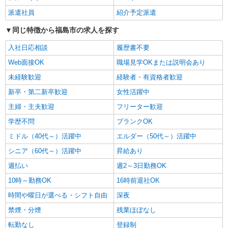
あったかいごとやのグループホームそよ風：RO15057
派遣社員
紹介予定派遣
グループホーム 介護スタッフ
同じ特徴から福島市の求人を探す
【月給】243,596円〜255,920円 ▼給与詳細 処
遇改善手当：35,920円 夜勤手当：30,000円（5回
入社日応相談
履歴書不要
分） ※6回目以降は1回6,000円支給 ▼下記別途支
福島県福島市鳥谷野字中ノ内2?2
給 通勤手当 年末年始手当：380円/時 寸志あり：
Web面接OK
職場見学OKまたは説明会あり
年2回（6月・12月） ※業績による 特別報酬：平
未経験歓迎
経験者・有資格者歓迎
詳細を見る
キープ
均26.6万円（最高額109万円） ※2025年6月支給実
績 ※処遇改善手当は試用期間中(3ヶ月)は支給なし
新卒・第二新卒歓迎
女性活躍中
パート
主婦・主夫歓迎
フリーター歓迎
あったかいご方木田グループホームそよ風：RO29499
学歴不問
ブランクOK
グループホーム 夜勤専従介護職
ミドル（40代～）活躍中
【時給】1,253円〜1,420円 ▼給与詳細 処遇改
エルダー（50代～）活躍中
善手当：220円/時 夜勤手当:6,000円/回 ▼下記別途
シニア（60代～）活躍中
昇給あり
支給 通勤手当 年末年始手当：380円/時 寸志あ
福島県福島市方木田字北白家15-1
り：年2回（6月・12月） ※業績による ※処遇改
週払い
週2～3日勤務OK
善手当は試用期間中(3ヶ月)は支給なし
詳細を見る
10時～勤務OK
16時前退社OK
キープ
時間や曜日が選べる・シフト自由
深夜
派遣社員
禁煙・分煙
残業ほぼなし
株式会社kotrio /●SD-H-1993413
転勤なし
登録制
福島市⇒需要のある福祉業界で介護デビュー＊