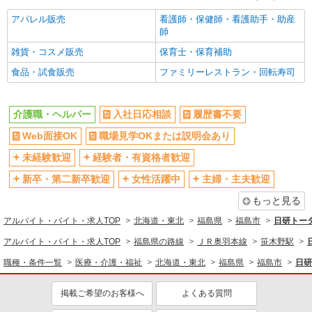
タッフ！
アパレル販売
看護師・保健師・看護助手・助産
時給1350円〜2062円 ＜日払い有/週払い有/交
師
通費全支給(ガソリン代含む)＞
雑貨・コスメ販売
福島市内 最寄り駅：福島
保育士・保育補助
食品・試食販売
ファミリーレストラン・回転寿司
詳細を見る
キープ
介護職・ヘルパー
入社日応相談
履歴書不要
派遣社員
株式会社kotrio /●SD-H-1909137
Web面接OK
職場見学OKまたは説明会あり
福島市*デイでの生活補助☆新たなスキルを身
未経験歓迎
経験者・有資格者歓迎
につけて長く働く♪
時給1350円〜2062円 ＜日払い有/週払い有/交
新卒・第二新卒歓迎
女性活躍中
主婦・主夫歓迎
通費全支給(ガソリン代含む)＞
もっと見る
福島市内 最寄り駅：福島
アルバイト・バイト・求人TOP
北海道・東北
福島県
福島市
日研トー
詳細を見る
キープ
アルバイト・バイト・求人TOP
福島県の路線
ＪＲ奥羽本線
笹木野駅
職種・条件一覧
医療・介護・福祉
北海道・東北
福島県
福島市
日研
派遣社員
株式会社kotrio /●SD-H-1993213
掲載ご希望のお客様へ
よくある質問
福島市｜シニア向けマンションで夜勤専従＊暮
らしのお手伝い