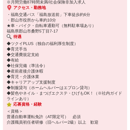
※月間労働87時間未満/社会保険非加入求人
アクセス・勤務地
・福島交通バス「福島放送前」下車徒歩約6分
・郡山市役所から車約10分
★車・バイク・自転車通勤可（無料駐車場あり）
福島県郡山市桑野5丁目7-17
待遇
◆ツクイPLUS（独自の福利厚生制度）
◆育児手当
◆交通費規定支給
◆有給
◆社保完備（準法令）
◆産前産後介護休暇
◆育児・介護休業
◆キャリアアップ支援制度
◆制服貸与（ホームヘルパーはエプロン貸与）
◆髪色やネイル・まつげエクステ・ひげもOK！（※社内ガイド
ラインあり）
応募資格・経験
＜資格＞
普通自動車運転免許（AT限定可） 必須
介護職員初任者研修（旧ヘルパー2級）以上 歓迎