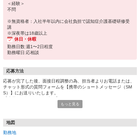
＜経験＞
不問
※無資格者：入社半年以内に会社負担で認知症介護基礎研修受
講
※深夜帯は18歳以上
休日・休暇
勤務日数:週1〜2日程度
勤務曜日:応相談
応募方法
応募が完了した後、面接日程調整の為、担当者よりお電話または、
チャット形式の質問フォームを【携帯のショートメッセージ（SM
S）】にお送りいたします。
【応募から採用までの流れ】
もっと見る
1.応募…Webもしくはお電話より応募ください。
2.面接…ご質問や働き方の相談も受け付けます。
※面接時に適性検査＋実技試験を実施
※実技試験はドライバーの職種のみとなります。
地図
3.採用…入社日はご相談に応じます。
勤務地