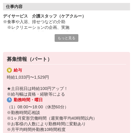
◇長く安心して働ける環境づくり
・ツクイ独自の福祉厚生制度でプライベートも充実
仕事内容
・子育てサポート企業として「くるみん認定」の取得
デイサービス 介護スタッフ（ケアクルー）
・子育て支援の福利厚生制度あり！子育てと仕事の両立を応援◎
※食事や入浴、排せつなどの介助
・スタッフ何でも相談窓口やライフキャリア相談など、各相談窓
※レクリエーションの企画、実施
口あり
※他スタッフと連携してのケア業務全般
もっと見る
※送迎・添乗業務
◇頑張った分、スタッフに還元！
※各種記録業務など
・2024年冬季賞与からインセンティブ賞与を導入
・パートは特別手当の支給あり
★＼サービス・職種の魅力／
募集情報（パート）
「今私たちに求められていることは何だろう」「どんな工夫をした
ら喜んでいただけるだろう」他職種で連携しながら創意工夫し支援
給与
していきます。感謝の言葉を直接いただけたり、信頼関係を築いて
時給1,033円〜1,529円
いくことができます。日勤のみで働け介護度も比較的高くないた
め、体に負担が少ないのも魅力の一つです。
★土日祝日は時給100円アップ！
※給与幅は資格・経験等による
勤務時間・曜日
（1）08:00〜18:00（休憩60分）
※勤務時間応相談
※1ヶ月変形労働時間（週実働平均40時間以内）
※お客様の人数により勤務時間に変動あり
※月平均時間外勤務10時間程度