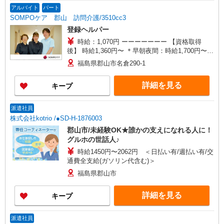
＊日曜祝日：時給1,660円〜 ◎身体介助、生活援
アルバイト
パート
助が同時給 ◎キャンセル手当：職務時給の60％支
SOMPOケア 郡山 訪問介護/3510cc3
給
登録ヘルパー
時給：1,070円 ーーーーーーー 【資格取得
後】 時給1,360円〜 ＊早朝夜間：時給1,700円〜
＊日曜祝日：時給1,660円〜 ーーーーーーー
福島県郡山市名倉290-1
詳細を見る
キープ
派遣社員
株式会社kotrio /●SD-H-1876003
郡山市/未経験OK★誰かの支えになれる人に！
グルホの世話人♪
時給1450円〜2062円 ＜日払い有/週払い有/交
通費全支給(ガソリン代含む)＞
福島県郡山市
詳細を見る
キープ
派遣社員