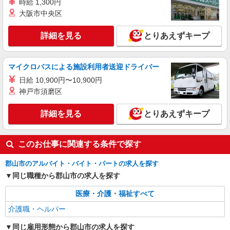
時給 1,300円
株式会社kotrio /●SD-H-1828748
大阪市中央区
＼日払いOK／夕方退社可♪デイサービス
STAFF急募＊郡山市
詳細を見る
とりあえずキープ
時給1450円〜2062円 ＜日払い有/週払い有/交
通費全支給(ガソリン代含む)＞
郡山市｜交通手段相談OK★
マイクロバスによる施設利用者送迎ドライバー
日給 10,900円〜10,900円
詳細を見る
キープ
神戸市須磨区
詳細を見る
とりあえずキープ
このお仕事に関連する条件で探す
郡山市のアルバイト・バイト・パートの求人を探す
同じ職種から郡山市の求人を探す
医療・介護・福祉すべて
介護職・ヘルパー
同じ雇用形態から郡山市の求人を探す