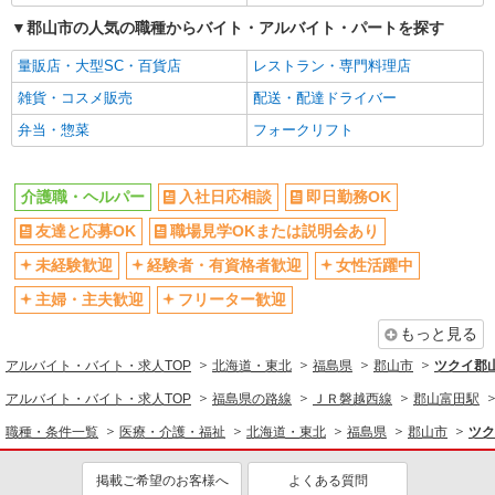
郡山市の人気の職種からバイト・アルバイト・パートを探す
量販店・大型SC・百貨店
レストラン・専門料理店
雑貨・コスメ販売
配送・配達ドライバー
弁当・惣菜
フォークリフト
介護職・ヘルパー
入社日応相談
即日勤務OK
友達と応募OK
職場見学OKまたは説明会あり
未経験歓迎
経験者・有資格者歓迎
女性活躍中
主婦・主夫歓迎
フリーター歓迎
もっと見る
アルバイト・バイト・求人TOP
北海道・東北
福島県
郡山市
ツクイ郡
アルバイト・バイト・求人TOP
福島県の路線
ＪＲ磐越西線
郡山富田駅
職種・条件一覧
医療・介護・福祉
北海道・東北
福島県
郡山市
ツク
掲載ご希望のお客様へ
よくある質問