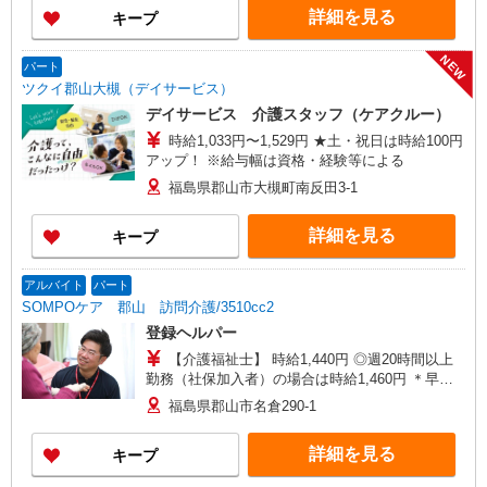
詳細を見る
キープ
NEW
パート
ツクイ郡山大槻（デイサービス）
デイサービス 介護スタッフ（ケアクルー）
時給1,033円〜1,529円 ★土・祝日は時給100円
アップ！ ※給与幅は資格・経験等による
福島県郡山市大槻町南反田3-1
詳細を見る
キープ
アルバイト
パート
SOMPOケア 郡山 訪問介護/3510cc2
登録ヘルパー
【介護福祉士】 時給1,440円 ◎週20時間以上
勤務（社保加入者）の場合は時給1,460円 ＊早朝
夜間（〜8:00、18:00〜）：時給1,800円〜 ＊日曜
福島県郡山市名倉290-1
祝日：時給1,740円〜 【実務者研修・初任者研修
（ヘルパー1級・2級）】 時給1,360円 ◎週20時間
詳細を見る
キープ
以上勤務（社保加入者）の場合は時給1,380円〜
＊早朝夜間（〜8:00、18:00〜）：時給1,700円〜