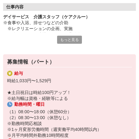
◇長く安心して働ける環境づくり
・ツクイ独自の福祉厚生制度でプライベートも充実
仕事内容
・子育てサポート企業として「くるみん認定」の取得
デイサービス 介護スタッフ（ケアクルー）
・子育て支援の福利厚生制度あり！子育てと仕事の両立を応援◎
※食事や入浴、排せつなどの介助
・スタッフ何でも相談窓口やライフキャリア相談など、各相談窓
※レクリエーションの企画、実施
口あり
※他スタッフと連携してのケア業務全般
もっと見る
※送迎・添乗業務
◇頑張った分、スタッフに還元！
※各種記録業務など
・2024年冬季賞与からインセンティブ賞与を導入
・パートは特別手当の支給あり
★＼サービス・職種の魅力／
募集情報（パート）
「今私たちに求められていることは何だろう」「どんな工夫をした
ら喜んでいただけるだろう」他職種で連携しながら創意工夫し支援
給与
していきます。感謝の言葉を直接いただけたり、信頼関係を築いて
時給1,033円〜1,529円
いくことができます。日勤のみで働け介護度も比較的高くないた
め、体に負担が少ないのも魅力の一つです。
★土日祝日は時給100円アップ！
※給与幅は資格・経験等による
勤務時間・曜日
（1）08:00〜18:00（休憩60分）
（2）08:30〜13:00（休憩なし）
※勤務時間応相談
※1ヶ月変形労働時間（週実働平均40時間以内）
※月平均時間外勤務10時間程度