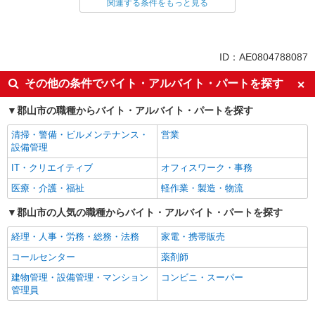
介護職・ヘルパー
関連する条件をもっと見る
同じ特徴から求人を探す
未経験歓迎
ミドル（40代～）活躍中
ID：AE0804788087
副業・WワークOK
交通費支給
その他の条件でバイト・アルバイト・パートを探す
社会保険あり
産休・育休取得実績あり
郡山市の職種からバイト・アルバイト・パートを探す
社員登用あり
清掃・警備・ビルメンテナンス・
営業
設備管理
IT・クリエイティブ
オフィスワーク・事務
医療・介護・福祉
軽作業・製造・物流
郡山市の人気の職種からバイト・アルバイト・パートを探す
経理・人事・労務・総務・法務
家電・携帯販売
コールセンター
薬剤師
建物管理・設備管理・マンション
コンビニ・スーパー
管理員