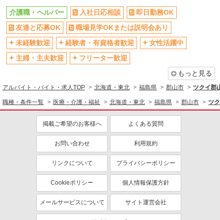
介護職・ヘルパー
入社日応相談
即日勤務OK
友達と応募OK
職場見学OKまたは説明会あり
未経験歓迎
経験者・有資格者歓迎
女性活躍中
主婦・主夫歓迎
フリーター歓迎
もっと見る
アルバイト・バイト・求人TOP
北海道・東北
福島県
郡山市
ツクイ郡
職種・条件一覧
医療・介護・福祉
北海道・東北
福島県
郡山市
ツク
掲載ご希望のお客様へ
よくある質問
お問い合わせ
利用規約
リンクについて
プライバシーポリシー
Cookieポリシー
個人情報保護方針
メールサービスについて
サイト運営会社