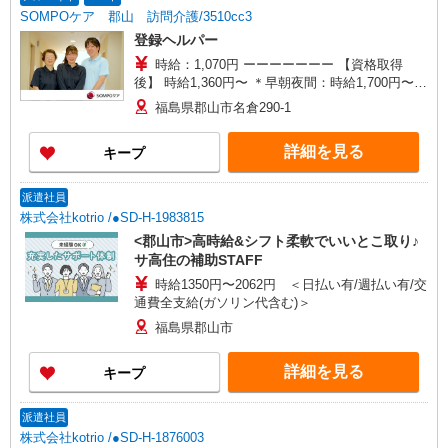
助が同時給 ◎キャンセル手当：職務時給の60％支
SOMPOケア 郡山 訪問介護/3510cc3
給
登録ヘルパー
時給：1,070円 ーーーーーーー 【資格取得
後】 時給1,360円〜 ＊早朝夜間：時給1,700円〜
＊日曜祝日：時給1,660円〜 ーーーーーーー
福島県郡山市名倉290-1
詳細を見る
キープ
派遣社員
株式会社kotrio /●SD-H-1983815
<郡山市>高時給&シフト柔軟でいいとこ取り♪
サ高住の補助STAFF
時給1350円〜2062円 ＜日払い有/週払い有/交
通費全支給(ガソリン代含む)＞
福島県郡山市
詳細を見る
キープ
派遣社員
株式会社kotrio /●SD-H-1876003