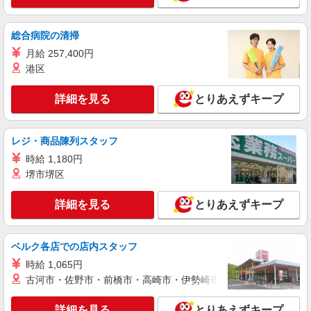
＼日払いOK／夕方退社可♪デイサービス
STAFF急募＊郡山市
総合病院の清掃
時給1450円〜2062円 ＜日払い有/週払い有/交
月給 257,400円
通費全支給(ガソリン代含む)＞
港区
郡山市｜交通手段相談OK★
詳細を見る
とりあえずキープ
詳細を見る
キープ
派遣社員
レジ・商品陳列スタッフ
株式会社kotrio /●SD-H-1908772
時給 1,180円
＜安積永盛駅＞障がい児童施設の新規
堺市堺区
STAFF★経験を活かせる♪
時給1250円〜 ＜資格や経験に応じて決定/交
詳細を見る
とりあえずキープ
通費全支給(ガソリン代含む)＞
福島県郡山市安積町
ベルク各店での店内スタッフ
詳細を見る
キープ
時給 1,065円
古河市・佐野市・前橋市・高崎市・伊勢崎市・太田市・館林市・
派遣社員
株式会社kotrio /●SD-H-2066363
詳細を見る
とりあえずキープ