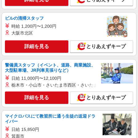
毎日通うのが楽しみになる＊ホテルのような美
しいサ高住のSTAFF
時給1350円〜2062円 ＜日払い有/週払い有/交
ビルの清掃スタッフ
通費全支給(ガソリン代含む)＞
時給 1,200円〜1,200円
福島県郡山市
大阪市北区
詳細を見る
キープ
詳細を見る
とりあえずキープ
派遣社員
株式会社kotrio /●SD-H-1894692
警備員スタッフ（イベント、道路、商業施設、
＜郡山市＞サ高住スタッフ＊教育体制充実
大型駐車場、JR列車見張りなど）
◎30代・40代活躍中
日給 11,000円〜12,100円
時給1450円〜2062円 ＜日払い有/週払い有/交
栃木市・小山市・さいたま市西区・さいたま市岩槻区・久喜市・
通費全支給(ガソリン代含む)＞
郡山市内｜郡山駅
詳細を見る
とりあえずキープ
詳細を見る
キープ
マイクロバスにて教習所に通う生徒の送迎ドラ
イバー
派遣社員
日給 15,850円
株式会社kotrio /●SD-H-1896293
箕面市
郡山市＠有料老人ホーム◎上質な支援、納得の