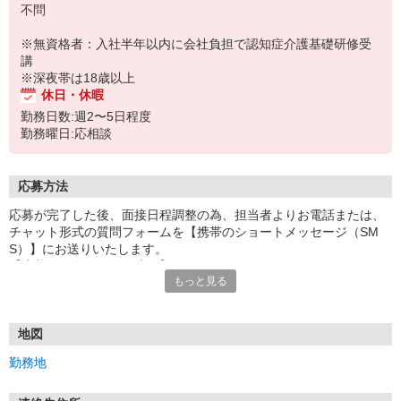
不問
※無資格者：入社半年以内に会社負担で認知症介護基礎研修受
講
※深夜帯は18歳以上
休日・休暇
勤務日数:週2〜5日程度
勤務曜日:応相談
応募方法
応募が完了した後、面接日程調整の為、担当者よりお電話または、
チャット形式の質問フォームを【携帯のショートメッセージ（SM
S）】にお送りいたします。
【応募から採用までの流れ】
もっと見る
1.応募…Webもしくはお電話より応募ください。
2.面接…ご質問や働き方の相談も受け付けます。
※面接時に適性検査＋実技試験を実施
※実技試験はドライバーの職種のみとなります。
地図
3.採用…入社日はご相談に応じます。
勤務地