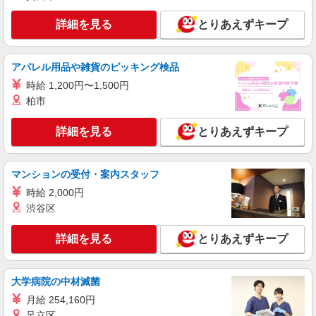
報酬、充実研修♪
詳細を見る
とりあえずキープ
時給1450円〜2062円 ＜日払い有/週払い有/交
通費全支給(ガソリン代含む)＞
郡山市内｜郡山駅
アパレル用品や雑貨のピッキング検品
時給 1,200円〜1,500円
詳細を見る
キープ
柏市
派遣社員
詳細を見る
とりあえずキープ
株式会社kotrio /●SD-H-1975350
郡山市｜リハビリ補助などのデイサービス
STAFF♪未経験OK
マンションの受付・案内スタッフ
時給1350円〜2062円 ＜日払い有/週払い有/交
時給 2,000円
通費全支給(ガソリン代含む)＞
渋谷区
福島県郡山市
詳細を見る
とりあえずキープ
詳細を見る
キープ
派遣社員
大学病院の中材滅菌
株式会社kotrio /●SD-H-1975165
月給 254,160円
郡山市｜日払いOK！日収1万円超え×サ高住ス
足立区