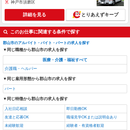
＊郡山市＊。日払可
神戸市須磨区
時給1450円〜2062円 ＜日払い有/週払い有/交
通費全支給(ガソリン代含む)＞
詳細を見る
とりあえずキープ
福島県郡山市
このお仕事に関連する条件で探す
詳細を見る
キープ
郡山市のアルバイト・バイト・パートの求人を探す
派遣社員
同じ職種から郡山市の求人を探す
株式会社kotrio /●SD-H-2001855
郡山市｜シニア向け住宅で快適な暮らしのお手
医療・介護・福祉すべて
伝い
介護職・ヘルパー
時給1350円〜2062円 ＜日払い有/週払い有/交
通費全支給(ガソリン代含む)＞
同じ雇用形態から郡山市の求人を探す
福島県郡山市
パート
詳細を見る
キープ
同じ特徴から郡山市の求人を探す
入社日応相談
即日勤務OK
友達と応募OK
職場見学OKまたは説明会あり
未経験歓迎
経験者・有資格者歓迎