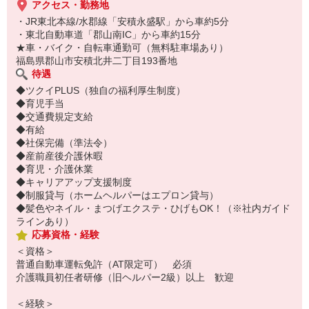
アクセス・勤務地
・JR東北本線/水郡線「安積永盛駅」から車約5分
・東北自動車道「郡山南IC」から車約15分
★車・バイク・自転車通勤可（無料駐車場あり）
福島県郡山市安積北井二丁目193番地
待遇
◆ツクイPLUS（独自の福利厚生制度）
◆育児手当
◆交通費規定支給
◆有給
◆社保完備（準法令）
◆産前産後介護休暇
◆育児・介護休業
◆キャリアアップ支援制度
◆制服貸与（ホームヘルパーはエプロン貸与）
◆髪色やネイル・まつげエクステ・ひげもOK！（※社内ガイド
ラインあり）
応募資格・経験
＜資格＞
普通自動車運転免許（AT限定可） 必須
介護職員初任者研修（旧ヘルパー2級）以上 歓迎
＜経験＞