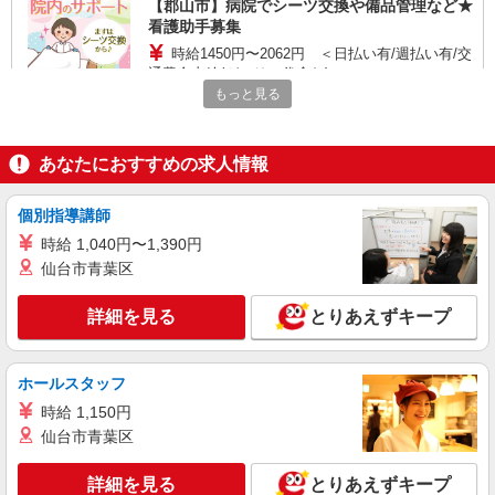
【郡山市】病院でシーツ交換や備品管理など★
看護助手募集
時給1450円〜2062円 ＜日払い有/週払い有/交
通費全支給(ガソリン代含む)＞
もっと見る
郡山市
詳細を見る
キープ
あなたにおすすめの求人情報
派遣社員
個別指導講師
株式会社ブレイブ（マイナビグループ）/MD09
時給 1,040円〜1,390円
介護スタッフ ◆デイサービス、サービス付き
仙台市青葉区
高齢者向け住宅、グループホームなど様々な勤
務先から選べます。
未経験：時給1350〜1550円（資格・経験によ
詳細を見る
とりあえずキープ
る） 経験者：時給1550〜1750円（資格・経験によ
る） ◎月収例 時給1750円×1日8時間×22日（週5
福島県郡山市 【最寄駅】 ◆各線「郡山駅」 ◆
日）＝30万8000円 ◆昇給あり ◆支払い方法 ※日
各線「安積永盛駅」 ◆JR磐越西線「安子ケ島駅」
払い/週払い/月払い対応も可能です。詳しくは面談
ホールスタッフ
★その他、近隣に多数勤務地あります！
時にご相談ください。 ◆交通費：別途全額支給 ※
時給 1,150円
詳細を見る
キープ
当社規定あり
仙台市青葉区
派遣社員
詳細を見る
とりあえずキープ
株式会社kotrio /●SD-H-1828748