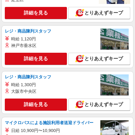
タッフ！
時給1350円〜2062円 ＜日払い有/週払い有/交
詳細を見る
とりあえずキープ
通費全支給(ガソリン代含む)＞
福島県郡山市
レジ・商品陳列スタッフ
詳細を見る
キープ
時給 1,120円
神戸市垂水区
派遣社員
株式会社kotrio /●SD-H-2066656
詳細を見る
とりあえずキープ
郡山市◆サ高住スタッフ◆穏やかな職場×週
3〜×残業なし
レジ・商品陳列スタッフ
時給1350円〜2062円 ＜日払い有/週払い有/交
通費全支給(ガソリン代含む)＞
時給 1,300円
福島県郡山市
大阪市中央区
詳細を見る
キープ
詳細を見る
とりあえずキープ
派遣社員
マイクロバスによる施設利用者送迎ドライバー
株式会社kotrio /●SD-H-1811519
シニア向けマンションで見守り・食事配膳など
日給 10,900円〜10,900円