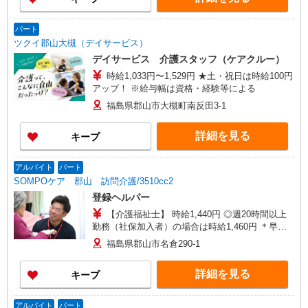
パート
ツクイ郡山大槻（デイサービス）
デイサービス 介護スタッフ（ケアクルー）
時給1,033円〜1,529円 ★土・祝日は時給100円
アップ！ ※給与幅は資格・経験等による
福島県郡山市大槻町南反田3-1
詳細を見る
キープ
アルバイト
パート
SOMPOケア 郡山 訪問介護/3510cc2
登録ヘルパー
【介護福祉士】 時給1,440円 ◎週20時間以上
勤務（社保加入者）の場合は時給1,460円 ＊早朝
夜間（〜8:00、18:00〜）：時給1,800円〜 ＊日曜
福島県郡山市名倉290-1
祝日：時給1,740円〜 【実務者研修・初任者研修
（ヘルパー1級・2級）】 時給1,360円 ◎週20時間
詳細を見る
キープ
以上勤務（社保加入者）の場合は時給1,380円〜
＊早朝夜間（〜8:00、18:00〜）：時給1,700円〜
＊日曜祝日：時給1,660円〜 ◎身体介助、生活援
アルバイト
パート