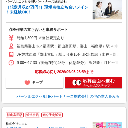
パーソルエクセルHRパートナーズ株式会社
［想定月収27万円↑］現場点検立ち合いメイン
！未経験OK！
▼
点検作業の立ち合いと事務サポート
未
時給1,800円 ※当社規定あり
福島県郡山市／最寄駅：郡山富田駅、郡山（福島県）駅 ≪車通勤
JR磐越西線「郡山富田」駅より車15分 JR水郡線（水戸－郡山）
9:00〜17:30（実働7時間45分、休憩45分） ※残業：月10〜
応募締め切り2026/09/03 23:59まで
応募画面へ進む
キープ
かんたん3ステップ！
パーソルエクセルHRパートナーズ株式会社
の他の求人をみる
★
郡山富田駅
派遣社員
紹介予定派遣
♪
株式会社シエロ