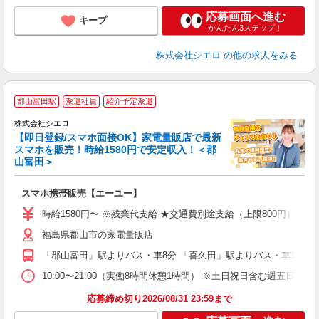
応募画面へ進む
キープ
かんたん3ステップ！
株式会社シエロ
の他の求人をみる
★
郡山富田駅
派遣社員
紹介予定派遣
♪
株式会社シエロ
【即日登録/スマホ面接OK】家電量販店で最新
スマホを販売！時給1580円で安定収入！＜郡
山富田＞
事
即
スマホ携帯販売【エーユー】
躍
ー
時給1580円〜 ※残業代支給 ★交通費別途支給（上限800円） ゜
自
福島県郡山市の家電量販店
ど
「郡山富田」駅よりバス・車8分 「喜久田」駅よりバス・車16分
10:00〜21:00（実働8時間休憩1時間） ※土日祝日含む週五日勤務
応募締め切り2026/08/31 23:59まで