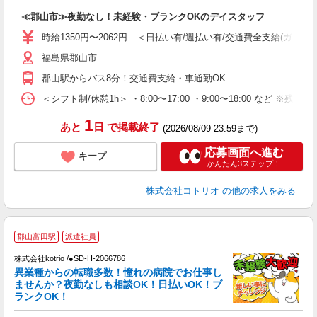
自
≪郡山市≫夜勤なし！未経験・ブランクOKのデイスタッフ
役
時給1350円〜2062円 ＜日払い有/週払い有/交通費全支給(ガソリ
福島県郡山市
郡山駅からバス8分！交通費支給・車通勤OK
＜シフト制/休憩1h＞ ・8:00〜17:00 ・9:00〜18:00 など ※残業
1
あと
日
で掲載終了
(2026/08/09 23:59まで)
応募画面へ進む
キープ
かんたん3ステップ！
株式会社コトリオ
の他の求人をみる
2
郡山富田駅
派遣社員
株式会社kotrio /●SD-H-2066786
女
異業種からの転職多数！憧れの病院でお仕事し
ド
ませんか？夜勤なしも相談OK！日払いOK！ブ
活
ランクOK！
ル