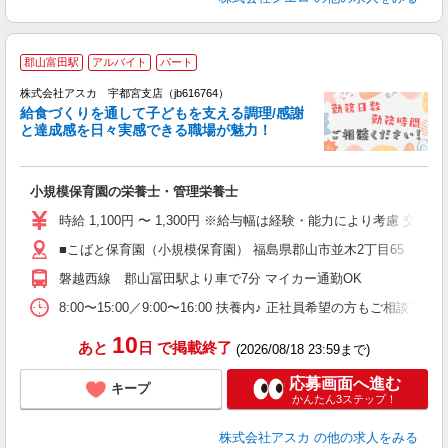
郡山富田駅
アルバイト
パート
株式会社アスカ 宇都宮支店（jb616764）
給食づくりを通して子どもを支える調理/感謝
と達成感を日々実感できる職場が魅力！
面
小規模保育園の栄養士・管理栄養士
入
不
時給 1,100円 〜 1,300円 ※給与幅は経験・能力により考慮 交通
前
■こばと保育園（小規模保育園） 福島県郡山市並木2丁目65
通
磐越西線 郡山冨田駅より車で7分 マイカー通勤OK
8:00〜15:00／9:00〜16:00 扶養内♪ 正社員希望の方もご相談下
10
あと
日
で掲載終了
(2026/08/18 23:59まで)
応募画面へ進む
キープ
かんたん3ステップ！
株式会社アスカ
の他の求人をみる