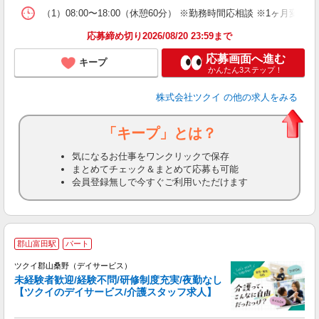
な
（1）08:00〜18:00（休憩60分） ※勤務時間応相談 ※1ヶ
髪
応募締め切り2026/08/20 23:59まで
応募画面へ進む
キープ
かんたん3ステップ！
株式会社ツクイ
の他の求人をみる
「キープ」とは？
気になるお仕事をワンクリックで保存
まとめてチェック＆まとめて応募も可能
会員登録無しで今すぐご利用いただけます
郡山富田駅
パート
ツクイ郡山桑野（デイサービス）
未経験者歓迎/経験不問/研修制度充実/夜勤なし
【ツクイのデイサービス/介護スタッフ求人】