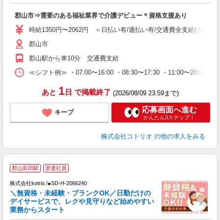
活
ル
郡山市⇒需要のある福祉業界で介護デビュー＊資格支援あり
自
時給1350円〜2062円 ＜日払い有/週払い有/交通費全支給(ガソリ
役
郡山市
郡山駅から車10分 交通費支給
≪シフト例≫ ・07:00〜16:00 ・08:30〜17:30 ・11:00〜20:00
1
あと
日
で掲載終了
(2026/08/09 23:59まで)
応募画面へ進む
キープ
かんたん3ステップ！
株式会社コトリオ
の他の求人をみる
郡山富田駅
派遣社員
株式会社kotrio /●SD-H-2066240
女
＼無資格・未経験・ブランクOK／日勤だけの
ド
デイサービスで、レクや見守りなど始めやすい
活
業務からスタート
ル