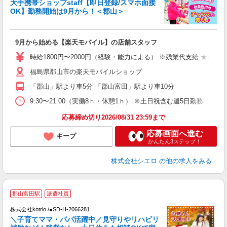
大手携帯ショップstaff【即日登録/スマホ面接
OK】勤務開始は9月から！＜郡山＞
務
即
9月から始める【楽天モバイル】の店舗スタッフ
躍
ー
時給1800円〜2000円（経験・能力による） ※残業代支給 ★交通
ピ
福島県郡山市の楽天モバイルショップ
与
「郡山」駅より車5分 「郡山富田」駅より車10分
9:30〜21:00（実働8ｈ・休憩1ｈ） ※土日祝含む週5日勤務
応募締め切り2026/08/31 23:59まで
応募画面へ進む
キープ
かんたん3ステップ！
株式会社シエロ
の他の求人をみる
郡山富田駅
派遣社員
株式会社kotrio /●SD-H-2066281
女
＼子育てママ・パパ活躍中／見守りやリハビリ
ド