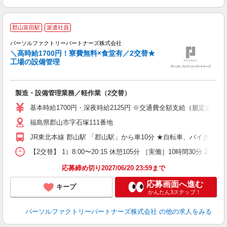
郡山富田駅
派遣社員
♪
パーソルファクトリーパートナーズ株式会社
具
＼高時給1700円！寮費無料×食堂有／2交替★
工場の設備管理
お
製造・設備管理業務／軽作業（2交替）
未
不
基本時給1700円・深夜時給2125円 ※交通費全額支給（規定あり） 
店
福島県郡山市字石塚111番地
り
JR東北本線 郡山駅 「郡山駅」から車10分 ★自転車、バイク、
【2交替】 1）8:00〜20:15 休憩105分 ［実働］10時間30分 2）2
応募締め切り2027/06/20 23:59まで
応募画面へ進む
キープ
かんたん3ステップ！
パーソルファクトリーパートナーズ株式会社
の他の求人をみる