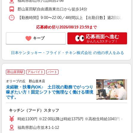
福島県郡山市八山田西1-56
上
か
郡山富田駅自由通路東出口から徒歩14分
【勤務時間】9:00〜22:00／4時間以上 【出勤日数】週2日以
応募締め切り2026/08/19 23:59まで
応募画面へ進む
キープ
かんたん3ステップ！
日本ケンタッキー・フライド・チキン株式会社
の他の求人をみる
郡山富田駅
アルバイト
パート
オリーブの丘 郡山並木店
未経験・扶養内OK♪ 土日祝の勤務でがっつり
稼ぎたい方！固定シフトで無理なく働ける環境
です。
「
キッチン（フード）スタッフ
未
（
時給1100円 ※22:00以降は時給1375円 ※高校生時給1040円 ■
福島県郡山市並木1-1-12