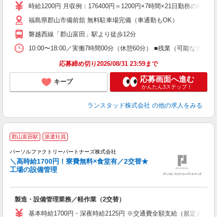
時給1200円 月収例：176400円＝1200円×7時間×21日勤務
福島県郡山市備前舘 無料駐車場完備（車通勤もOK）
磐越西線「郡山富田」駅より徒歩12分
10:00〜18:00／実働7時間00分（休憩60分） ■残業（可能
応募締め切り2026/08/31 23:59まで
応募画面へ進む
キープ
かんたん3ステップ！
ランスタッド株式会社
の他の求人をみる
郡山富田駅
派遣社員
♪
パーソルファクトリーパートナーズ株式会社
具
＼高時給1700円！寮費無料×食堂有／2交替★
工場の設備管理
お
製造・設備管理業務／軽作業（2交替）
未
不
基本時給1700円・深夜時給2125円 ※交通費全額支給（規定あり） 