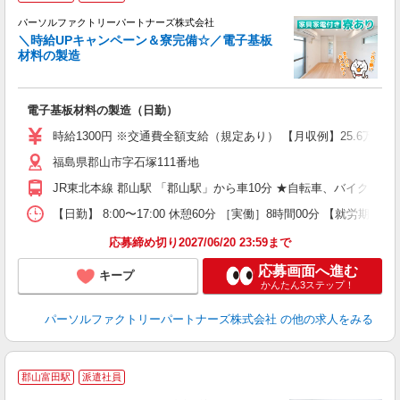
環
パーソルファクトリーパートナーズ株式会社
間
＼時給UPキャンペーン＆寮完備☆／電子基板
材料の製造
住
電子基板材料の製造（日勤）
未
不
時給1300円 ※交通費全額支給（規定あり） 【月収例】25.6万円（
あ
福島県郡山市字石塚111番地
社
JR東北本線 郡山駅 「郡山駅」から車10分 ★自転車、バイク、
【日勤】 8:00〜17:00 休憩60分 ［実働］8時間00分 【就労期間】
応募締め切り2027/06/20 23:59まで
応募画面へ進む
キープ
かんたん3ステップ！
パーソルファクトリーパートナーズ株式会社
の他の求人をみる
郡山富田駅
派遣社員