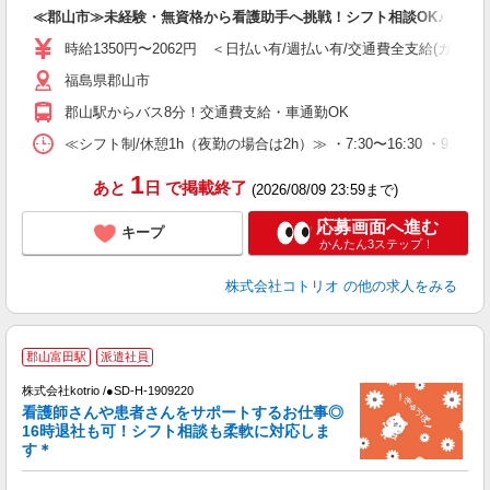
自
≪郡山市≫未経験・無資格から看護助手へ挑戦！シフト相談OK♪
役
時給1350円〜2062円 ＜日払い有/週払い有/交通費全支給(ガソリ
福島県郡山市
郡山駅からバス8分！交通費支給・車通勤OK
≪シフト制/休憩1h（夜勤の場合は2h）≫ ・7:30〜16:30 ・9:0
1
あと
日
で掲載終了
(2026/08/09 23:59まで)
応募画面へ進む
キープ
かんたん3ステップ！
株式会社コトリオ
の他の求人をみる
郡山富田駅
派遣社員
株式会社kotrio /●SD-H-1909220
女
看護師さんや患者さんをサポートするお仕事◎
ド
16時退社も可！シフト相談も柔軟に対応しま
活
す＊
ル
自