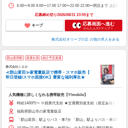
6:00〜9:00 9:00〜17:00 17:00〜22:00 22:
応募締め切り2026/08/31 23:59まで
応募画面へ進む
キープ
かんたん3ステップ！
株式会社オリーブの丘
の他の求人をみる
★
郡山富田駅
派遣社員
紹介予定派遣
♪
株式会社シエロ
≪郡山富田≫家電量販店で携帯・スマホ販売【
即日登録/スマホ面接OK】豊富な福利厚生★
い
即
人気機種に詳しくなれる携帯販売【Y!mobile】
あ
時給1400円〜 ※残業代支給 ★交通費別途支給（規定あり） ゜+゜
K
福島県郡山市の家電量販店
貸
「郡山富田」駅よりバス・車7分 「郡山」駅よりバス・車10分
10:00〜21:00（実働8h・休憩1h） ※土日祝含む週5日勤務