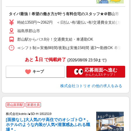
ル
自
タイパ最強！希望の働き方が叶う有料住宅のスタッフ★＠郡山市
役
時給1350円〜2062円 ＜日払い有/週払い有/交通費全支給(ガソリ
福島県郡山市
郡山駅からバス8分！交通費支給・車通勤OK
≪シフト制≫実働8時間/夜勤は実働15時間 週3〜勤務OK 希望シフト制 [例]
1
あと
日
で掲載終了
(2026/08/09 23:59まで)
応募画面へ進む
キープ
かんたん3ステップ！
株式会社コトリオ
の他の求人をみる
≪
郡山富田駅
派遣社員
で
株式会社kotrio /●SD-H-1811519
[面接なし]大人気のサ高住でのオシゴト◎＊。
女
ホテルのような内装が人気×清潔感あふれる職
ド
場＊。