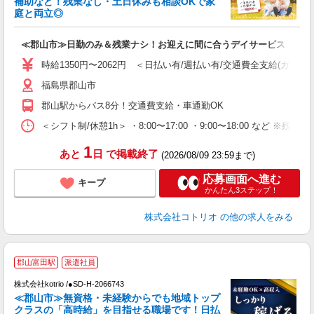
補助など！残業なし・土日休みも相談OKで家
活
庭と両立◎
ル
自
≪郡山市≫日勤のみ＆残業ナシ！お迎えに間に合うデイサービス
役
時給1350円〜2062円 ＜日払い有/週払い有/交通費全支給(ガソリ
福島県郡山市
郡山駅からバス8分！交通費支給・車通勤OK
＜シフト制/休憩1h＞ ・8:00〜17:00 ・9:00〜18:00 など ※残業
1
あと
日
で掲載終了
(2026/08/09 23:59まで)
応募画面へ進む
キープ
かんたん3ステップ！
株式会社コトリオ
の他の求人をみる
2
郡山富田駅
派遣社員
株式会社kotrio /●SD-H-2066743
女
≪郡山市≫無資格・未経験からでも地域トップ
ド
クラスの「高時給」を目指せる職場です！日払