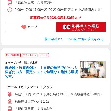
「郡山富田駅」より車3分
9:00〜17:00 17:00〜22:00 22:00〜閉店まで 上
応募締め切り2026/08/31 23:59まで
応募画面へ進む
キープ
かんたん3ステップ！
株式会社オリーブの丘
の他の求人をみる
郡山富田駅
アルバイト
パート
オリーブの丘 郡山並木店
未経験・扶養内OK♪ 土日祝の勤務でがっつり
稼ぎたい方！固定シフトで無理なく働ける環境
です。
終
ホール（カスタマー）スタッフ
未
（
時給1100円 ※22:00以降は時給1375円 ※高校生時給1040円 ■
福島県郡山市並木1-1-12
「郡山富田駅」より車3分