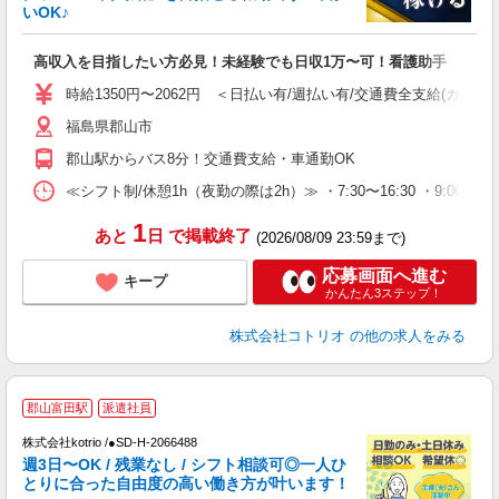
活
いOK♪
ル
自
高収入を目指したい方必見！未経験でも日収1万〜可！看護助手
役
時給1350円〜2062円 ＜日払い有/週払い有/交通費全支給(ガソリ
福島県郡山市
郡山駅からバス8分！交通費支給・車通勤OK
≪シフト制/休憩1h（夜勤の際は2h）≫ ・7:30〜16:30 ・9:00〜18
1
あと
日
で掲載終了
(2026/08/09 23:59まで)
応募画面へ進む
キープ
かんたん3ステップ！
株式会社コトリオ
の他の求人をみる
郡山富田駅
派遣社員
株式会社kotrio /●SD-H-2066488
女
週3日〜OK / 残業なし / シフト相談可◎一人ひ
ド
とりに合った自由度の高い働き方が叶います！
活