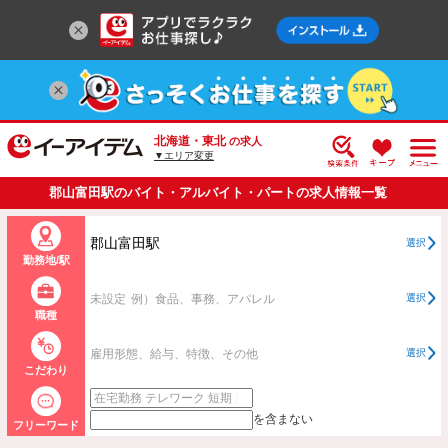
北海道・東北
の求人
▼エリア変更
郡山富田駅のバイト・アルバイト・パートの求人情報一覧
郡山富田駅
選択
勤務地/駅
未設定
例）食品、事務、アパレル
選択
職種
雇用形態、給与、特徴、その他
選択
こだわり
を含まない
フリーワード