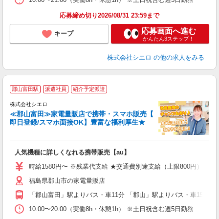
応募締め切り2026/08/31 23:59まで
応募画面へ進む
キープ
かんたん3ステップ！
株式会社シエロ
の他の求人をみる
★
郡山富田駅
派遣社員
紹介予定派遣
♪
株式会社シエロ
≪郡山富田≫家電量販店で携帯・スマホ販売【
即日登録/スマホ面接OK】豊富な福利厚生★
い
即
人気機種に詳しくなれる携帯販売【au】
躍
ー
時給1580円〜 ※残業代支給 ★交通費別途支給（上限800円） ゜
自
福島県郡山市の家電量販店
ど
「郡山富田」駅よりバス・車11分 「郡山」駅よりバス・車15分
10:00〜20:00（実働8h・休憩1h） ※土日祝含む週5日勤務