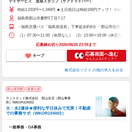
デイサービス 送迎スタッフ（ケアドライバー）
入
り
時給1,033円〜1,349円 ★土日祝日は時給100円アップ！ ※給
リ
福島県郡山市桑野5丁目7-17
ー
O
・福島交通バス「福島放送前」下車徒歩約6分 ・郡山市役所から車
な
（1）07:30〜11:00（休憩なし） （2）13:00〜18:00
髪
応募締め切り2026/08/20 23:59まで
応募画面へ進む
キープ
かんたん3ステップ！
株式会社ツクイ
の他の求人をみる
郡山富田駅
派遣社員
ランスタッド株式会社 郡山支店（郡山事業
す
所）/WKOR104002
＞
火・水2連休★便利な平日休みで充実！不動産
る
での事務サポ（WKOR104002）
車
一般事務・OA事務