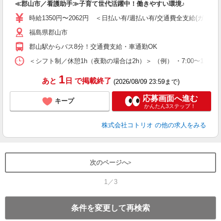
≪郡山市／看護助手≫子育て世代活躍中！働きやすい環境♪
役
時給1350円〜2062円 ＜日払い有/週払い有/交通費全支給(ガソリ
福島県郡山市
郡山駅からバス8分！交通費支給・車通勤OK
＜シフト制／休憩1h（夜勤の場合は2h）＞ （例） ・7:00〜16:00 ・
1
あと
日
で掲載終了
(2026/08/09 23:59まで)
応募画面へ進む
キープ
かんたん3ステップ！
株式会社コトリオ
の他の求人をみる
次のページへ
1／3
条件を変更して再検索