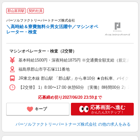
郡山富田駅
契約社員
◆
パーソルファクトリーパートナーズ株式会社
＼高時給＆寮費無料☆男女活躍中／マシンオペ
レーター・検査
が
マシンオペレーター・検査（2交替）
未
ー
基本時給1500円・深夜時給1875円 ※交通費全額支給（規定あり） 
い
福島県郡山市字石塚111番地
員
JR東北本線 郡山駅 「郡山駅」から車10分 ★自転車、バイク
【2交替】 1）8:00〜17:00 休憩60分 ［実働］8時間00分 2）20
応募締め切り2027/06/20 23:59まで
応募画面へ進む
キープ
かんたん3ステップ！
パーソルファクトリーパートナーズ株式会社
の他の求人をみる