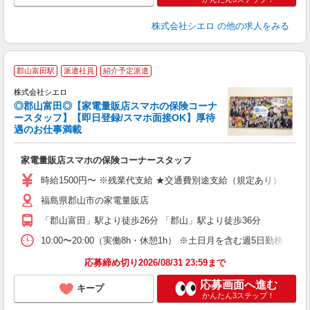
株式会社シエロ
の他の求人をみる
郡山富田駅
派遣社員
紹介予定派遣
ス
株式会社シエロ
◎郡山富田◎【家電量販店スマホの保険コーナ
ースタッフ】【即日登録/スマホ面接OK】厚待
遇のお仕事満載
機
家電量販店スマホの保険コーナースタッフ
即
時給1500円〜 ※残業代支給 ★交通費別途支給（規定あり） ゜+゜
あ
福島県郡山市の家電量販店
ィ
「郡山富田」駅より徒歩26分 「郡山」駅より徒歩36分
10:00〜20:00（実働8h・休憩1h） ※土日月を含む週5日勤務
応募締め切り2026/08/31 23:59まで
応募画面へ進む
キープ
かんたん3ステップ！