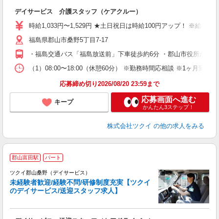
各
デイサービス 介護スタッフ（ケアクルー）
入
り
時給1,033円〜1,529円 ★土日祝日は時給100円アップ！ ※給
リ
福島県郡山市桑野5丁目7-17
ー
O
・福島交通バス「福島放送前」下車徒歩約6分 ・郡山市役所から車
な
（1）08:00〜18:00（休憩60分） ※勤務時間応相談 ※1ヶ
髪
応募締め切り2026/08/20 23:59まで
応募画面へ進む
キープ
かんたん3ステップ！
株式会社ツクイ
の他の求人をみる
郡山富田駅
パート
ツクイ郡山桑野（デイサービス）
未経験者歓迎/経験不問/研修制度充実【ツクイ
のデイサービス/送迎スタッフ求人】
各