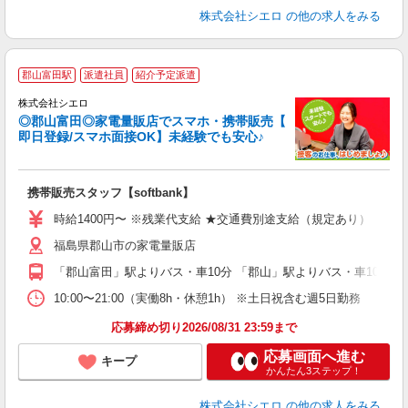
株式会社シエロ
の他の求人をみる
★
郡山富田駅
派遣社員
紹介予定派遣
♪
株式会社シエロ
◎郡山富田◎家電量販店でスマホ・携帯販売【
即日登録/スマホ面接OK】未経験でも安心♪
理
携帯販売スタッフ【softbank】
即
時給1400円〜 ※残業代支給 ★交通費別途支給（規定あり） ゜+゜
あ
福島県郡山市の家電量販店
K
「郡山富田」駅よりバス・車10分 「郡山」駅よりバス・車10分
貸
10:00〜21:00（実働8h・休憩1h） ※土日祝含む週5日勤務
応募締め切り2026/08/31 23:59まで
応募画面へ進む
キープ
かんたん3ステップ！
株式会社シエロ
の他の求人をみる