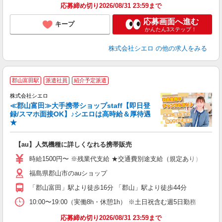
応募締め切り2026/08/31 23:59まで
応募画面へ進む
キープ
かんたん3ステップ！
株式会社シエロ
の他の求人をみる
★
郡山富田駅
派遣社員
紹介予定派遣
♪
株式会社シエロ
≪郡山富田≫大手携帯ショップstaff【即日登
録/スマホ面接OK】♪シエロは高時給＆厚待遇
★
い
即
【au】人気機種に詳しくなれる携帯販売
躍
ー
時給1500円〜 ※残業代支給 ★交通費別途支給（規定あり） ゜+゜
自
福島県郡山市のauショップ
ど
「郡山富田」駅より徒歩16分 「郡山」駅より徒歩44分
10:00〜19:00（実働8h・休憩1h） ※土日祝含む週5日勤務
応募締め切り2026/08/31 23:59まで