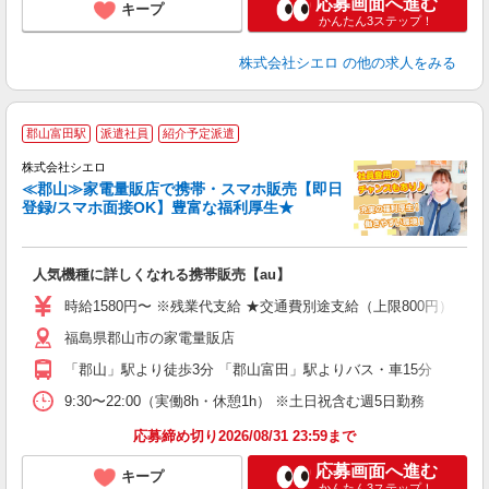
応募画面へ進む
キープ
かんたん3ステップ！
株式会社シエロ
の他の求人をみる
★
郡山富田駅
派遣社員
紹介予定派遣
♪
株式会社シエロ
≪郡山≫家電量販店で携帯・スマホ販売【即日
登録/スマホ面接OK】豊富な福利厚生★
い
即
人気機種に詳しくなれる携帯販売【au】
躍
ー
時給1580円〜 ※残業代支給 ★交通費別途支給（上限800円） ゜
ピ
福島県郡山市の家電量販店
与
「郡山」駅より徒歩3分 「郡山富田」駅よりバス・車15分
9:30〜22:00（実働8h・休憩1h） ※土日祝含む週5日勤務
応募締め切り2026/08/31 23:59まで
応募画面へ進む
キープ
かんたん3ステップ！