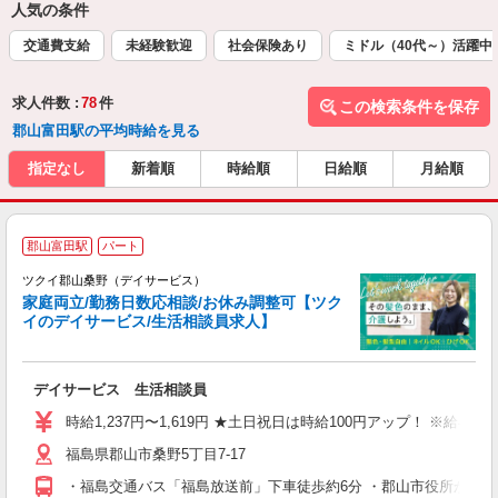
人気の条件
交通費支給
未経験歓迎
社会保険あり
ミドル（40代～）活躍中
求人件数 :
78
件
この検索条件を保存
郡山富田駅の平均時給を見る
指定なし
新着順
時給順
日給順
月給順
郡山富田駅
パート
ツクイ郡山桑野（デイサービス）
家庭両立/勤務日数応相談/お休み調整可【ツク
イのデイサービス/生活相談員求人】
各
デイサービス 生活相談員
入
り
時給1,237円〜1,619円 ★土日祝日は時給100円アップ！ ※給
リ
福島県郡山市桑野5丁目7-17
ー
O
・福島交通バス「福島放送前」下車徒歩約6分 ・郡山市役所から車