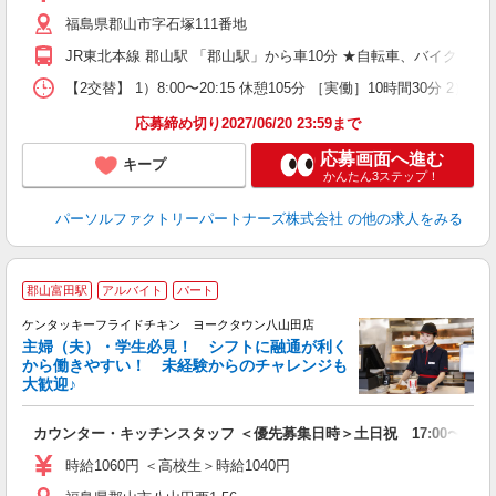
店
福島県郡山市字石塚111番地
り
JR東北本線 郡山駅 「郡山駅」から車10分 ★自転車、バイク、
【2交替】 1）8:00〜20:15 休憩105分 ［実働］10時間30分 2）2
応募締め切り2027/06/20 23:59まで
応募画面へ進む
キープ
かんたん3ステップ！
パーソルファクトリーパートナーズ株式会社
の他の求人をみる
郡山富田駅
アルバイト
パート
ケンタッキーフライドチキン ヨークタウン八山田店
主婦（夫）・学生必見！ シフトに融通が利く
から働きやすい！ 未経験からのチャレンジも
大歓迎♪
見
カウンター・キッチンスタッフ ＜優先募集日時＞土日祝 17:00〜21:0
未
ダ
時給1060円 ＜高校生＞時給1040円
昇