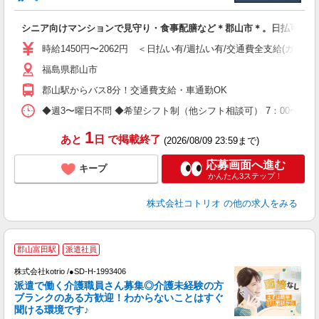
活
ル
シニア向けマンションで見守り・食事配膳など＊郡山市＊。日払可
自
時給1450円〜2062円 ＜日払い有/週払い有/交通費全支給(ガソリ
役
福島県郡山市
郡山駅からバス8分！交通費支給・車通勤OK
◆週3〜曜日不問 ◆希望シフト制（他シフト相談可） 7：00〜16：0
1
あと
日
で掲載終了
(2026/08/09 23:59まで)
応募画面へ進む
キープ
かんたん3ステップ！
株式会社コトリオ
の他の求人をみる
郡山富田駅
派遣社員
交
円
株式会社kotrio /●SD-H-1993406
派遣で働く介護職員さん募集◎介護未経験の方
女
ブランクのある方歓迎！わからないことはすぐ
ド
聞ける環境です♪