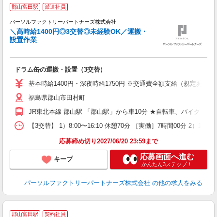
◆
郡山富田駅
派遣社員
と
パーソルファクトリーパートナーズ株式会社
＼高時給1400円◎3交替◎未経験OK／運搬・
設置作業
こ
未
不
ドラム缶の運搬・設置（3交替）
支
基本時給1400円・深夜時給1750円 ※交通費全額支給（規定あり） 
福島県郡山市田村町
JR東北本線 郡山駅 「郡山駅」から車10分 ★自転車、バイク、
【3交替】 1）8:00〜16:10 休憩70分 ［実働］7時間00分 2）16:
応募締め切り2027/06/20 23:59まで
応募画面へ進む
キープ
かんたん3ステップ！
パーソルファクトリーパートナーズ株式会社
の他の求人をみる
郡山富田駅
契約社員