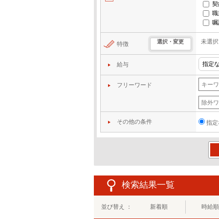
契
職
嘱
未選択
選択・変更
特徴
給与
フリーワード
その他の条件
指定
この
検索結果一覧
並び替え ：
新着順
時給順