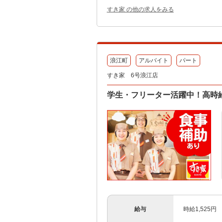
すき家 の他の求人をみる
浪江町
アルバイト
パート
すき家 6号浪江店
学生・フリーター活躍中！高時給
給与
時給1,525円