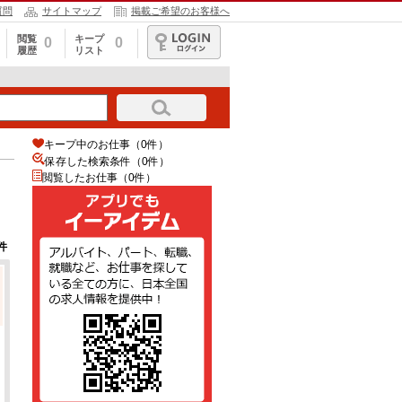
質問
サイトマップ
掲載ご希望のお客様へ
閲覧
キープ
0
0
履歴
リスト
ログイン
キープ中のお仕事（0件）
保存した検索条件（
0
件）
閲覧したお仕事（0件）
件