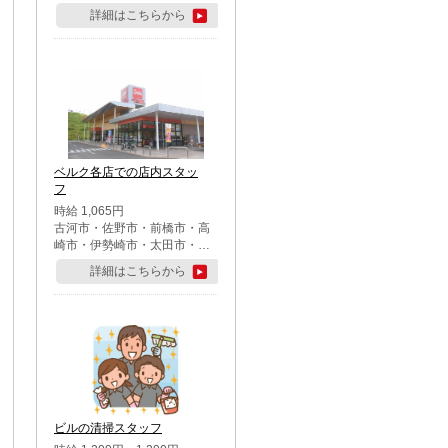
詳細はこちらから
ベルク各店での店内スタッ
フ
時給 1,065円
古河市・佐野市・前橋市・高
崎市・伊勢崎市・太田市・館
林市・藤岡市・大泉町・さい
詳細はこちらから
たま市北区・川越市・熊谷
市・行田市・秩父市・所沢
市・飯能市・東松山市・坂戸
市・鶴ケ島市・千葉市中央
区・市川市・松戸市・習志野
市・柏市・流山市・八千代
市・足立区・江戸川区・八王
子市・町田市
ビルの清掃スタッフ