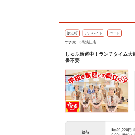
浪江町
アルバイト
パート
すき家 6号浪江店
しゅふ活躍中！ランチタイム大歓
書不要
時給1,220円 
給与