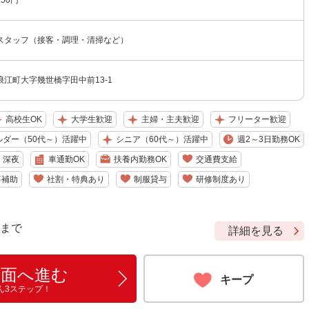
150円
スタッフ（接客・調理・清掃など）
江町大字幾世橋字田中前13-1
高校生OK
大学生歓迎
主婦・主夫歓迎
フリーター歓迎
ルダー（50代～）活躍中
シニア（60代～）活躍中
週2～3日勤務OK
深夜
車通勤OK
扶養内勤務OK
交通費支給
事補助
社割・特典あり
制服貸与
研修制度あり
9 まで
詳細を見る
画面へ進む
キープ
ん3ステップ！