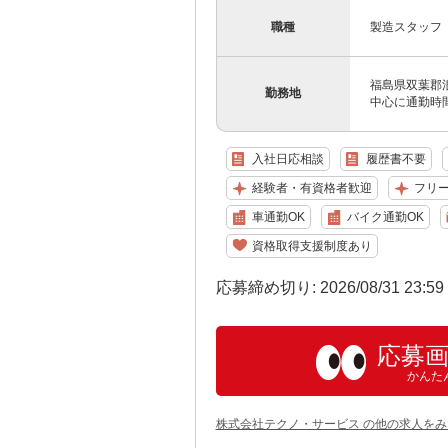
職種
製造スタッフ
福島県双葉郡
勤務地
中心に通勤時
入社日応相談
履歴書不要
経験者・有資格者歓迎
フリ
車通勤OK
バイク通勤OK
資格取得支援制度あり
応募締め切り: 2026/08/31 23:5
応募
かんた
株式会社テクノ・サービス の他の求人をみ