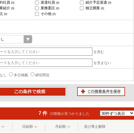
約社員
派遣社員
紹介予定派遣
(0)
(4)
(0)
業紹介
業務委託
独立開業
(0)
(0)
(0)
託
その他
(0)
(0)
を含む
を含まない
なし
本日掲載
締切間近
この検索条件を保存
条件で検索
7 件
の情報が見つかりました
日給順
月給順
並び替え解除