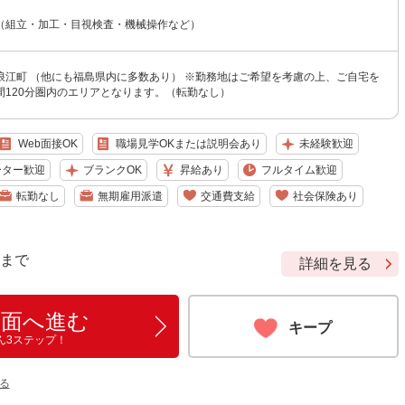
（組立・加工・目視検査・機械操作など）
浪江町 （他にも福島県内に多数あり） ※勤務地はご希望を考慮の上、ご自宅を
間120分圏内のエリアとなります。（転勤なし）
Web面接OK
職場見学OKまたは説明会あり
未経験歓迎
ーター歓迎
ブランクOK
昇給あり
フルタイム歓迎
転勤なし
無期雇用派遣
交通費支給
社会保険あり
9 まで
詳細を見る
画面へ進む
キープ
ん3ステップ！
る