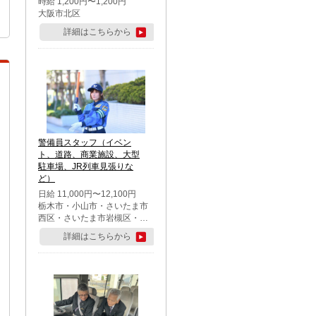
時給 1,200円〜1,200円
大阪市北区
詳細はこちらから
警備員スタッフ（イベン
ト、道路、商業施設、大型
駐車場、JR列車見張りな
ど）
日給 11,000円〜12,100円
栃木市・小山市・さいたま市
西区・さいたま市岩槻区・久
喜市・蓮田市
詳細はこちらから