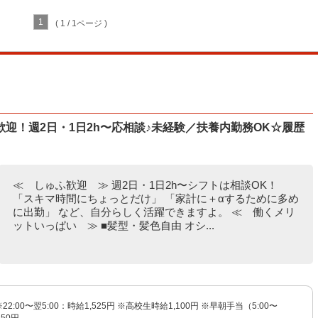
1
( 1 / 1ページ )
迎！週2日・1日2h〜応相談♪未経験／扶養内勤務OK☆履歴
≪ しゅふ歓迎 ≫ 週2日・1日2h〜シフトは相談OK！
「スキマ時間にちょっとだけ」 「家計に＋αするために多め
に出勤」 など、自分らしく活躍できますよ。 ≪ 働くメリ
ットいっぱい ≫ ■髪型・髪色自由 オシ...
※22:00〜翌5:00：時給1,525円 ※高校生時給1,100円 ※早朝手当（5:00〜