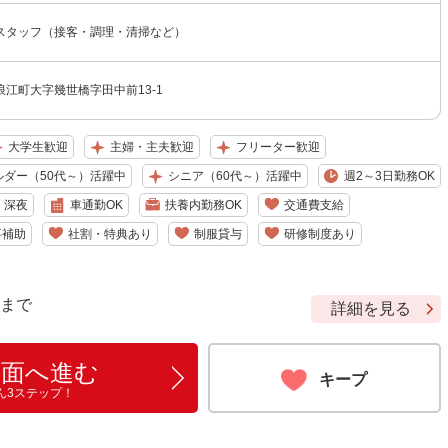
スタッフ（接客・調理・清掃など）
江町大字幾世橋字田中前13-1
大学生歓迎
主婦・主夫歓迎
フリーター歓迎
ルダー（50代～）活躍中
シニア（60代～）活躍中
週2～3日勤務OK
深夜
車通勤OK
扶養内勤務OK
交通費支給
事補助
社割・特典あり
制服貸与
研修制度あり
9 まで
詳細を見る
画面へ進む
キープ
ん3ステップ！