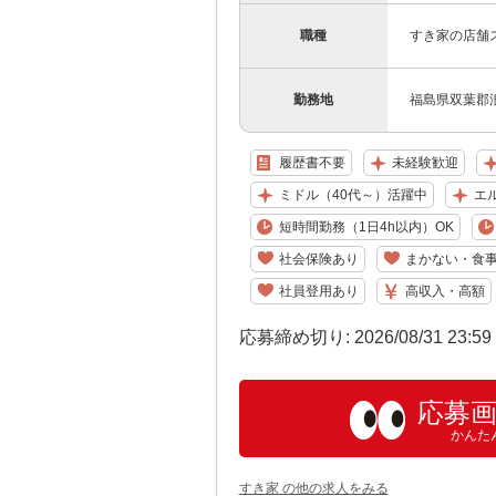
職種
すき家の店舗
勤務地
福島県双葉郡浪
履歴書不要
未経験歓迎
ミドル（40代～）活躍中
エ
短時間勤務（1日4h以内）OK
社会保険あり
まかない・食
社員登用あり
高収入・高額
応募締め切り: 2026/08/31 23:5
応募
かんた
すき家 の他の求人をみる