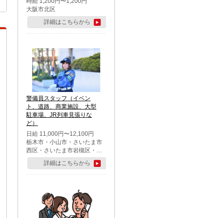
時給 1,200円〜1,200円
大阪市北区
詳細はこちらから
警備員スタッフ（イベン
ト、道路、商業施設、大型
駐車場、JR列車見張りな
ど）
日給 11,000円〜12,100円
栃木市・小山市・さいたま市
西区・さいたま市岩槻区・久
喜市・蓮田市
詳細はこちらから