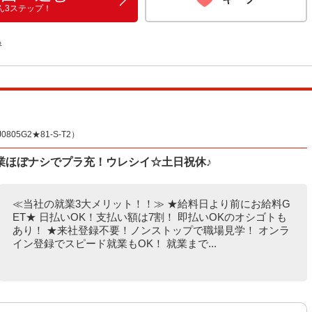
ん3ステップ！
る
05G2★81-S-T2）
業ほぼナシでプラ充！ウレシイ☆土日祝休♪
≪当社の就業3大メリット！！≫ ★給料日より前にお給料G
ET★ 日払いOK！支払い額は7割！ 即払いOKのオシゴトも
あり！ ★来社登録不要！ノンストップで職場見学！ オンラ
イン登録でスピード就業もOK！ 就業まで...