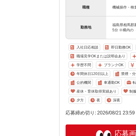
職種
機械操作・検
福島県相馬郡新
勤務地
5分 ※構内の
入社日応相談
即日勤務OK
職場見学OKまたは説明会あり
学歴不問
ブランクOK
年間休日120日以上
禁煙・分
公的機関
車通勤OK
産休・育休取得実績あり
制
夕方
夜
深夜
応募締め切り: 2026/08/21 23:5
応募