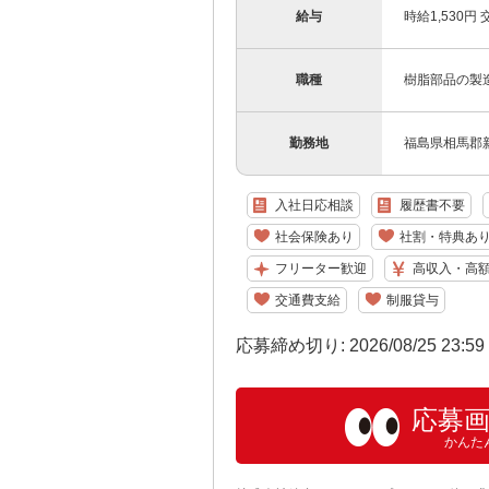
給与
時給1,530円
職種
樹脂部品の製造
勤務地
福島県相馬郡
入社日応相談
履歴書不要
社会保険あり
社割・特典あ
フリーター歓迎
高収入・高
交通費支給
制服貸与
応募締め切り: 2026/08/25 23:5
応募
かんた