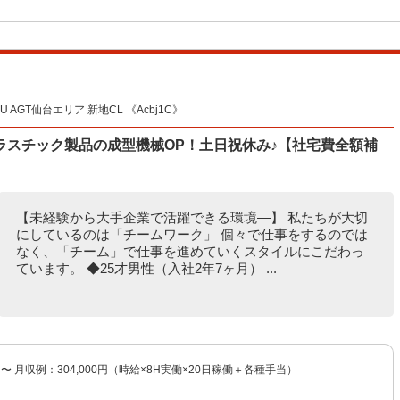
AGT仙台エリア 新地CL 《Acbj1C》
ラスチック製品の成型機械OP！土日祝休み♪【社宅費全額補
【未経験から大手企業で活躍できる環境―】 私たちが大切
にしているのは「チームワーク」 個々で仕事をするのでは
なく、「チーム」で仕事を進めていくスタイルにこだわっ
ています。 ◆25才男性（入社2年7ヶ月） ...
円〜 月収例：304,000円（時給×8H実働×20日稼働＋各種手当）