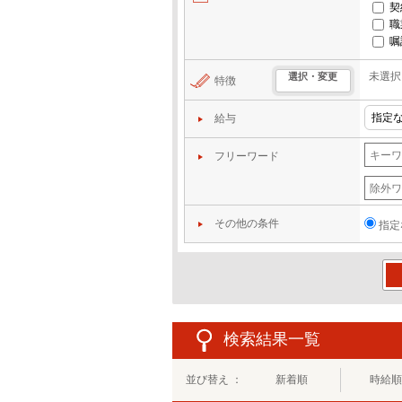
契
職
嘱
未選択
選択・変更
特徴
給与
フリーワード
その他の条件
指定
この
検索結果一覧
並び替え ：
新着順
時給順