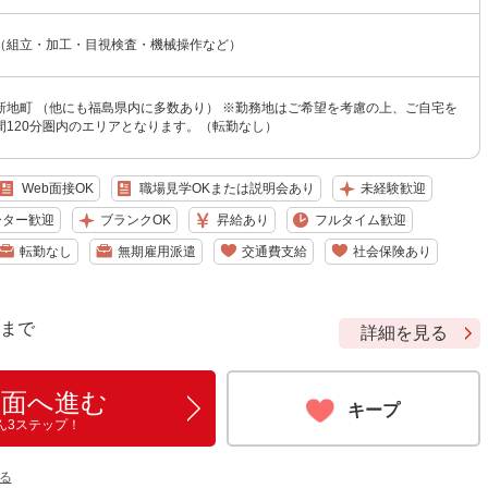
（組立・加工・目視検査・機械操作など）
新地町 （他にも福島県内に多数あり） ※勤務地はご希望を考慮の上、ご自宅を
間120分圏内のエリアとなります。（転勤なし）
Web面接OK
職場見学OKまたは説明会あり
未経験歓迎
ーター歓迎
ブランクOK
昇給あり
フルタイム歓迎
転勤なし
無期雇用派遣
交通費支給
社会保険あり
9 まで
詳細を見る
画面へ進む
キープ
ん3ステップ！
る