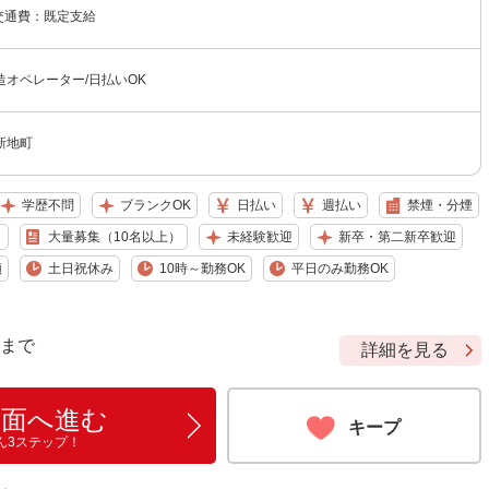
 交通費：既定支給
オペレーター/日払いOK
新地町
学歴不問
ブランクOK
日払い
週払い
禁煙・分煙
り
大量募集（10名以上）
未経験歓迎
新卒・第二新卒歓迎
額
土日祝休み
10時～勤務OK
平日のみ勤務OK
9 まで
詳細を見る
画面へ進む
キープ
ん3ステップ！