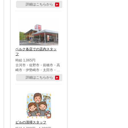
詳細はこちらから
ベルク各店での店内スタッ
フ
時給 1,065円
古河市・佐野市・前橋市・高
崎市・伊勢崎市・太田市・館
林市・藤岡市・大泉町・さい
詳細はこちらから
たま市北区・川越市・熊谷
市・行田市・秩父市・所沢
市・飯能市・東松山市・坂戸
市・鶴ケ島市・千葉市中央
区・市川市・松戸市・習志野
市・柏市・流山市・八千代
市・足立区・江戸川区・八王
子市・町田市
ビルの清掃スタッフ