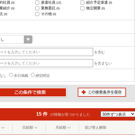
約社員
派遣社員
紹介予定派遣
(0)
(12)
(0)
業紹介
業務委託
独立開業
(0)
(0)
(0)
託
その他
(0)
(0)
を含む
を含まない
なし
本日掲載
締切間近
この検索条件を保存
条件で検索
15 件
の情報が見つかりました
日給順
月給順
並び替え解除