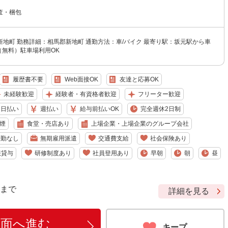
査・梱包
地町 勤務詳細：相馬郡新地町 通勤方法：車/バイク 最寄り駅：坂元駅から車
（無料）駐車場利用OK
履歴書不要
Web面接OK
友達と応募OK
未経験歓迎
経験者・有資格者歓迎
フリーター歓迎
日払い
週払い
給与前払いOK
完全週休2日制
煙
食堂・売店あり
上場企業・上場企業のグループ会社
転勤なし
無期雇用派遣
交通費支給
社会保険あり
服貸与
研修制度あり
社員登用あり
早朝
朝
昼
9 まで
詳細を見る
画面へ進む
キープ