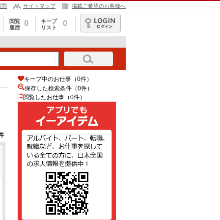
質問
サイトマップ
掲載ご希望のお客様へ
閲覧
キープ
0
0
履歴
リスト
ログイン
キープ中のお仕事（0件）
保存した検索条件（
0
件）
閲覧したお仕事（0件）
件