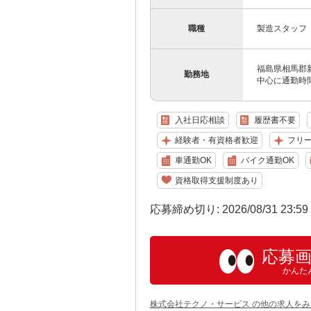
職種
製造スタッフ
福島県相馬郡
勤務地
中心に通勤時
入社日応相談
履歴書不要
経験者・有資格者歓迎
フリ
車通勤OK
バイク通勤OK
資格取得支援制度あり
応募締め切り: 2026/08/31 23:5
応募
かんた
株式会社テクノ・サービス の他の求人をみ