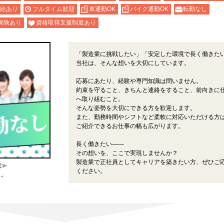
給あり
フルタイム歓迎
車通勤OK
バイク通勤OK
転勤なし
保険あり
資格取得支援制度あり
「製造業に挑戦したい」「安定した環境で長く働きた
当社は、そんな想いを大切にしています。
応募にあたり、経験や専門知識は問いません。
約束を守ること、きちんと連絡をすること、前向きに
へ取り組むこと。
そんな姿勢を大切にできる方を歓迎します。
また、勤務時間やシフトなど柔軟に対応いただける方
ご紹介できるお仕事の幅も広がります。
長く働きたい――
その想いを、ここで実現しませんか？
製造業で正社員としてキャリアを築きたい方、ぜひご
能≫
ください。
よ。