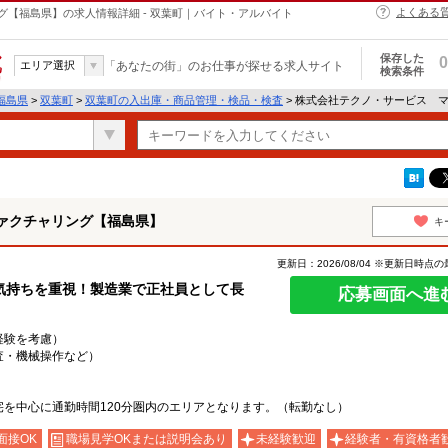
よくある
【福島県】の求人情報詳細 - 双葉町｜バイト・アルバイト
保存した
0
エリア選択
「あなたの街」のお仕事が探せる求人サイト
検索条件
福島県
>
双葉町
>
双葉町の入出庫・商品管理・検品・検査
> 株式会社テクノ・サービス 
ァクチャリング【福島県】
キ
更新日：2026/08/04 ※更新日時点
気持ちを重視！製造業で正社員として長
応募画面へ進
・経験を考慮）
査・機械操作など）
を中心に通勤時間120分圏内のエリアとなります。（転勤なし）
面接OK
職場見学OKまたは説明会あり
未経験歓迎
経験者・有資格者