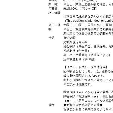
勤務時
8:30〜17:30（休憩60分）
間・曜日
※但し、業務上必要がある場合、も
応募資
未経験OK、ブランクOK
格・経験
日本国内で継続的なフルタイム就労
（This position is intended for appl
休日・休
土曜日、日曜日、国民の祝日、夏期
暇
※但し、派遣就業先事業所で勤務を
差に応じて休日の振替等の調整を年
待遇
有給休暇
交通費規定内支給
社会保険（厚生年金、健康保険、雇
昇給あり（年一回）
車・バイク通勤可（派遣先による）
定年制度あり（満60歳）
【リクルートグループ団体保険】
団体割引などにより、下記8種類の
最大40％割引されるものです。
割安な保険料でリスクに備えること
※ご加入は任意です。
医療保険（★）／がん保険／就業不
障害保険／介護保険（★）／携行品
（★）…「新型コロナウイルス感染
備考
◆新型コロナ感染防止対策◆
皆さまが安全に就業できるようサポ