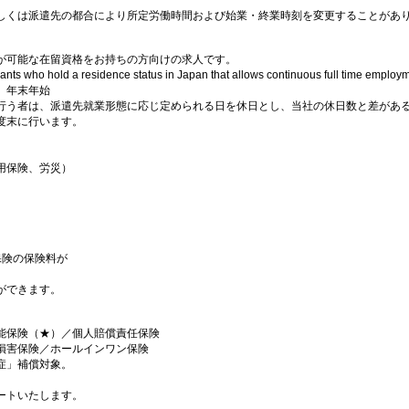
しくは派遣先の都合により所定労働時間および始業・終業時刻を変更することがあ
が可能な在留資格をお持ちの方向けの求人です。
icants who hold a residence status in Japan that allows continuous full time emplo
、年末年始
行う者は、派遣先就業形態に応じ定められる日を休日とし、当社の休日数と差があ
度末に行います。
用保険、労災）
保険の保険料が
ができます。
能保険（★）／個人賠償責任保険
損害保険／ホールインワン保険
症」補償対象。
ートいたします。