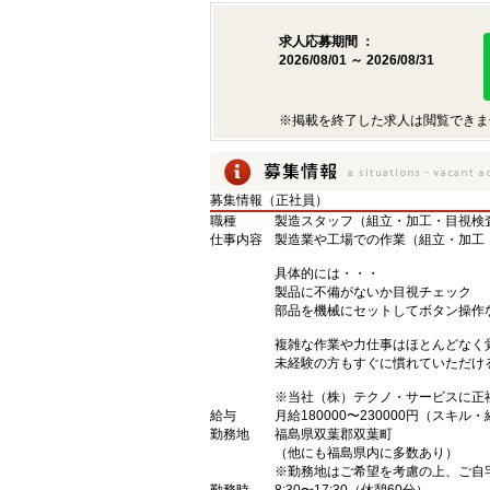
求人応募期間 ：
2026/08/01 ～ 2026/08/31
※掲載を終了した求人は閲覧できま
募集情報（正社員）
職種
製造スタッフ（組立・加工・目視検
仕事内容
製造業や工場での作業（組立・加工
具体的には・・・
製品に不備がないか目視チェック
部品を機械にセットしてボタン操作
複雑な作業や力仕事はほとんどなく
未経験の方もすぐに慣れていただけ
※当社（株）テクノ・サービスに正
給与
月給180000〜230000円（スキル
勤務地
福島県双葉郡双葉町
（他にも福島県内に多数あり）
※勤務地はご希望を考慮の上、ご自