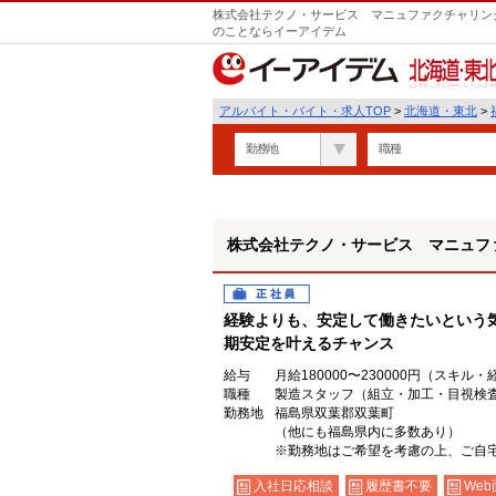
株式会社テクノ・サービス マニュファクチャリング
のことならイーアイデム
北海道・東北
アルバイト・バイト・求人TOP
>
北海道・東北
>
勤務地
職種
株式会社テクノ・サービス マニュフ
正社員
経験よりも、安定して働きたいという
期安定を叶えるチャンス
給与
月給180000〜230000円（スキル
職種
製造スタッフ（組立・加工・目視検
勤務地
福島県双葉郡双葉町
（他にも福島県内に多数あり）
※勤務地はご希望を考慮の上、ご自宅
入社日応相談
履歴書不要
Web