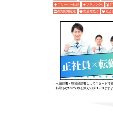
フリーター歓迎
ブランクOK
昇
無期雇用派遣
交通費支給
社会
≪履歴書・職務経歴書なしでスタート可
転勤もないので腰を据えて続けられます