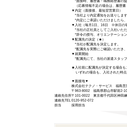
*面接時、履歴書・職務経歴書の提
（応募情報不足の場合は、履歴書
▼内定（面接後、最短翌営業日）
*当社より内定通知をお送りしま
*内定にご承諾いただけましたら、
▼入社（毎月1日、16日 ※休日の
*当社の正社員としてご入社いただ
*辞令の授与、オリエンテーション
▼配属先の決定（★）
*当社が配属先を決定します。
*配属先を実際にご確認いただき、
▼就業開始
*配属先にて、当社の派遣スタッフ
★入社前に配属先が決定する場合も
いずれの場合も、入社された時点
▼面接地▼
株式会社テクノ・サービス 福島営
〒963-8002 福島県郡山市駅前2-
連絡先住所
〒101-0022 東京都千代田区神田
連絡先TEL
0120-952-072
担当
採用担当