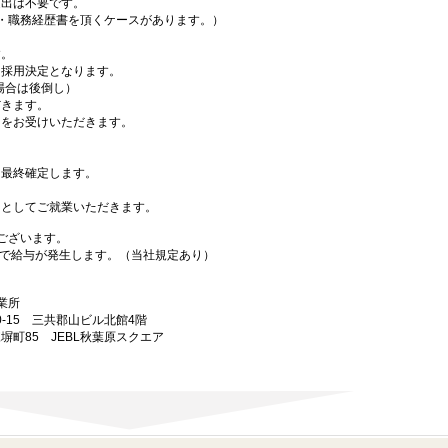
出は不要です。
・職務経歴書を頂くケースがあります。）
す。
採用決定となります。
場合は後倒し）
きます。
をお受けいただきます。
最終確定します。
としてご就業いただきます。
ございます。
で給与が発生します。（当社規定あり）
業所
10-15 三共郡山ビル北館4階
練塀町85 JEBL秋葉原スクエア