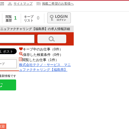
質問
サイトマップ
掲載ご希望のお客様へ
閲覧
キープ
1
0
履歴
リスト
ログイン
マニュファクチャリング【福島県】の求人情報詳細
キープ中のお仕事（0件）
保存した検索条件（
0
件）
閲覧したお仕事（1件）
ープ
株式会社テクノ・サービス マニ
ュファクチャリング【福島県】
の最新情報です
む
歓迎