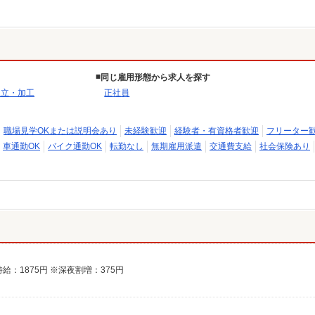
同じ雇用形態から求人を探す
組立・加工
正社員
職場見学OKまたは説明会あり
未経験歓迎
経験者・有資格者歓迎
フリーター
車通勤OK
バイク通勤OK
転勤なし
無期雇用派遣
交通費支給
社会保険あり
時給：1875円 ※深夜割増：375円