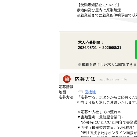
【受動喫煙防止について】
敷地内及び屋内は原則禁煙
※就業前までに就業条件明示書で明
求人応募期間 ：
2026/08/01 ～ 2026/08/31
※掲載を終了した求人は閲覧できま
応募情報
地図
面接地
応募方法
「応募する」ボタンからご応募くだ
担当より折り返しご連絡いたします
≪応募〜入社までの流れ≫
▼書類選考（最短翌営業日）
*応募時にいただいた内容で書類選
▼面接（最短翌営業日、30分程度）
*来社面接またはオンライン面接が