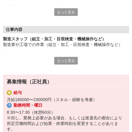
応募にあたり、経験や専門知識は問いません。
もっと見る
約束を守ること、きちんと連絡をすること、前向きに仕事へ取り
組むこと。
そんな姿勢を大切にできる方を歓迎します。
また、勤務時間やシフトなど柔軟に対応いただける方は、ご紹介
仕事内容
できるお仕事の幅も広がります。
製造スタッフ（組立・加工・目視検査・機械操作など）
製造業や工場での作業（組立・加工・目視検査・機械操作など）
長く働きたい――
その想いを、ここで実現しませんか？
具体的には・・・
製造業で正社員としてキャリアを築きたい方、ぜひご応募くださ
もっと見る
製品に不備がないか目視チェック
い。
部品を機械にセットしてボタン操作などなど
複雑な作業や力仕事はほとんどなく覚えやすいものばかり！
募集情報（正社員）
未経験の方もすぐに慣れていただけると思います。
給与
※当社（株）テクノ・サービスに正社員採用の上で、派遣就業先事
月給180000〜230000円（スキル・経験を考慮）
業所へ派遣となります。
勤務時間・曜日
8:30〜17:30（休憩60分）
※但し、業務上必要がある場合、もしくは派遣先の都合により
所定労働時間および始業・終業時刻を変更することがありま
す。