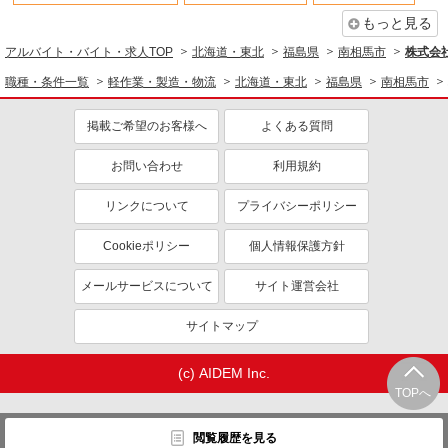
もっと見る
アルバイト・バイト・求人TOP
北海道・東北
福島県
南相馬市
株式会
職種・条件一覧
軽作業・製造・物流
北海道・東北
福島県
南相馬市
掲載ご希望のお客様へ
よくある質問
お問い合わせ
利用規約
リンクについて
プライバシーポリシー
Cookieポリシー
個人情報保護方針
メールサービスについて
サイト運営会社
サイトマップ
(c) AIDEM Inc.
TOPへ
閲覧履歴を見る