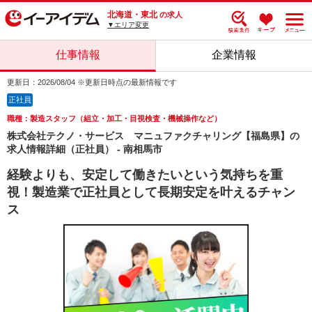
北海道・東北
の求人
▼エリア変更
仕事情報
企業情報
更新日：2026/08/04 ※更新日時点の最新情報です
正社員
職種：製造スタッフ（組立・加工・目視検査・機械操作など）
株式会社テクノ・サービス マニュファクチャリング【福島県】の
求人情報詳細（正社員） - 南相馬市
経験よりも、安定して働きたいという気持ちを重
視！製造業で正社員として長期安定を叶えるチャン
ス