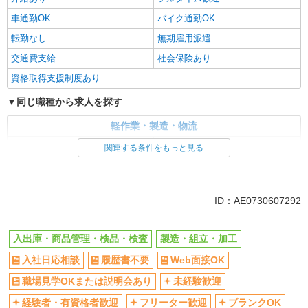
車通勤OK
バイク通勤OK
転勤なし
無期雇用派遣
交通費支給
社会保険あり
資格取得支援制度あり
同じ職種から求人を探す
軽作業・製造・物流
入出庫・商品管理・検品・検査
製造・組立・加工
関連する条件をもっと見る
同じ特徴から求人を探す
未経験歓迎
車通勤OK
ID：AE0730607292
交通費支給
社会保険あり
入出庫・商品管理・検品・検査
製造・組立・加工
入社日応相談
履歴書不要
Web面接OK
職場見学OKまたは説明会あり
未経験歓迎
経験者・有資格者歓迎
フリーター歓迎
ブランクOK