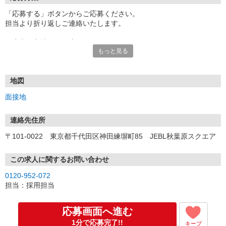
「応募する」ボタンからご応募ください。
担当より折り返しご連絡いたします。
≪応募〜入社までの流れ≫
もっと見る
▼書類選考（最短翌営業日）
*応募時にいただいた内容で書類選考させていただきます。
▼面接（最短翌営業日、30分程度）
*来社面接またはオンライン面接が可能です。
地図
*面接時、履歴書・職務経歴書の提出は不要です。
面接地
（応募情報不足の場合は、履歴書・職務経歴書を頂くケースがあ
ります。）
▼内定（面接後、最短翌営業日）
連絡先住所
*当社より内定通知をお送りします。
〒101-0022 東京都千代田区神田練塀町85 JEBL秋葉原スクエア
*内定にご承諾いただけましたら、採用決定となります。
▼入社（毎月1日、16日 ※休日の場合は後倒し）
*当社の正社員としてご入社いただきます。
この求人に関するお問い合わせ
*辞令の授与、オリエンテーションをお受けいただきます。
0120-952-072
▼配属先の決定（★）
担当：採用担当
*当社が配属先を決定します。
*配属先を実際にご確認いただき、最終確定します。
▼就業開始
応募画面へ進む
*配属先にて、当社の派遣スタッフとしてご就業いただきます。
1分で応募完了!!
キープ