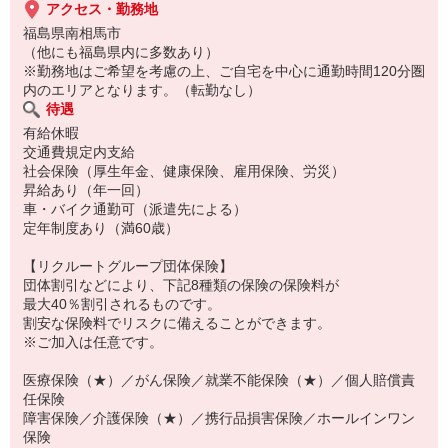
アクセス・勤務地
福島県南相馬市
（他にも福島県内に多数あり）
※勤務地はご希望を考慮の上、ご自宅を中心に通勤時間120分圏
内のエリアとなります。（転勤なし）
待遇
有給休暇
交通費規定内支給
社会保険（厚生年金、健康保険、雇用保険、労災）
昇給あり（年一回）
車・バイク通勤可（派遣先による）
定年制度あり（満60歳）
【リクルートグループ団体保険】
団体割引などにより、下記8種類の保険の保険料が
最大40％割引されるものです。
割安な保険料でリスクに備えることができます。
※ご加入は任意です。
医療保険（★）／がん保険／就業不能保険（★）／個人賠償責
任保険
障害保険／介護保険（★）／携行品損害保険／ホールインワン
保険