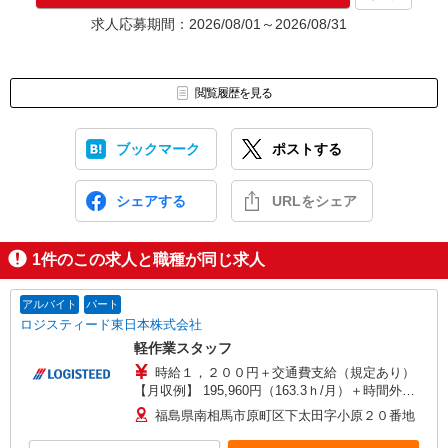
★入社前に配属先が決定する場合もございます。
求人応募期間：2026/08/01～2026/08/31
いずれの場合も、入社された時点で給与が発生します。（当社規
定あり）
▼面接地▼
閲覧履歴を見る
株式会社テクノ・サービス 福島営業所
〒963-8002 福島県郡山市駅前2-10-15 三共郡山ビル北館4階
ブックマーク
ポストする
シェアする
URLをシェア
1
件のこの求人と職種が同じ求人
アルバイト
パート
ロジスティード東日本株式会社
軽作業スタッフ
時給１，２００円＋交通費支給（規定あり）
【月収例】 195,960円（163.3ｈ/月）＋時間外
15,600円＝211,560円＋交通費(規定あり) ※8時間
福島県南相馬市原町区下太田字小原２０番地
勤務/日・時間外10時間で算出