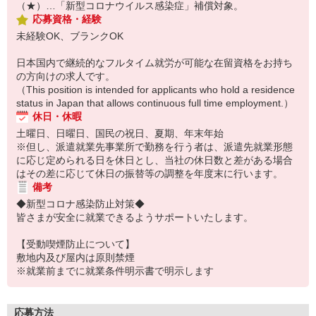
（★）…「新型コロナウイルス感染症」補償対象。
応募資格・経験
未経験OK、ブランクOK
日本国内で継続的なフルタイム就労が可能な在留資格をお持ち
の方向けの求人です。
（This position is intended for applicants who hold a residence
status in Japan that allows continuous full time employment.）
休日・休暇
土曜日、日曜日、国民の祝日、夏期、年末年始
※但し、派遣就業先事業所で勤務を行う者は、派遣先就業形態
に応じ定められる日を休日とし、当社の休日数と差がある場合
はその差に応じて休日の振替等の調整を年度末に行います。
備考
◆新型コロナ感染防止対策◆
皆さまが安全に就業できるようサポートいたします。
【受動喫煙防止について】
敷地内及び屋内は原則禁煙
※就業前までに就業条件明示書で明示します
応募方法