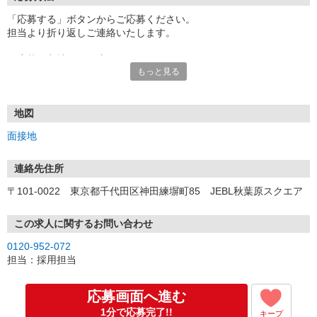
「応募する」ボタンからご応募ください。
担当より折り返しご連絡いたします。
≪応募〜入社までの流れ≫
もっと見る
▼書類選考（最短翌営業日）
*応募時にいただいた内容で書類選考させていただきます。
▼面接（最短翌営業日、30分程度）
*来社面接またはオンライン面接が可能です。
地図
*面接時、履歴書・職務経歴書の提出は不要です。
面接地
（応募情報不足の場合は、履歴書・職務経歴書を頂くケースがあ
ります。）
▼内定（面接後、最短翌営業日）
連絡先住所
*当社より内定通知をお送りします。
〒101-0022 東京都千代田区神田練塀町85 JEBL秋葉原スクエア
*内定にご承諾いただけましたら、採用決定となります。
▼入社（毎月1日、16日 ※休日の場合は後倒し）
*当社の正社員としてご入社いただきます。
この求人に関するお問い合わせ
*辞令の授与、オリエンテーションをお受けいただきます。
0120-952-072
▼配属先の決定（★）
担当：採用担当
*当社が配属先を決定します。
*配属先を実際にご確認いただき、最終確定します。
▼就業開始
応募画面へ進む
*配属先にて、当社の派遣スタッフとしてご就業いただきます。
1分で応募完了!!
キープ