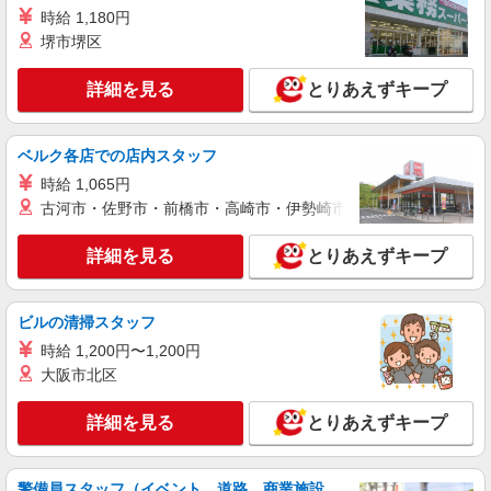
時給 1,180円
詳細を見る
キープ
堺市堺区
派遣社員
詳細を見る
とりあえずキープ
株式会社テクノ・サービス/お仕事No/0907846
機械オペレーター
時給1230円交通費全額支給
ベルク各店での店内スタッフ
福島県本宮市 ＊車・バイク通勤OK
時給 1,065円
古河市・佐野市・前橋市・高崎市・伊勢崎市・太田市・館林市・
詳細を見る
キープ
詳細を見る
とりあえずキープ
派遣社員
株式会社テクノ・サービス/お仕事No/0919292
ビルの清掃スタッフ
廃棄物のラップ巻き
時給 1,200円〜1,200円
時給1300円交通費全額支給
大阪市北区
福島県本宮市 ＊車・バイク通勤OK
詳細を見る
とりあえずキープ
詳細を見る
キープ
派遣社員
警備員スタッフ（イベント、道路、商業施設、