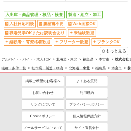
入出庫・商品管理・検品・検査
製造・組立・加工
入社日応相談
履歴書不要
Web面接OK
職場見学OKまたは説明会あり
未経験歓迎
経験者・有資格者歓迎
フリーター歓迎
ブランクOK
もっと見る
アルバイト・バイト・求人TOP
北海道・東北
福島県
本宮市
株式会社
職種・条件一覧
軽作業・製造・物流
北海道・東北
福島県
本宮市
株
掲載ご希望のお客様へ
よくある質問
お問い合わせ
利用規約
リンクについて
プライバシーポリシー
Cookieポリシー
個人情報保護方針
メールサービスについて
サイト運営会社