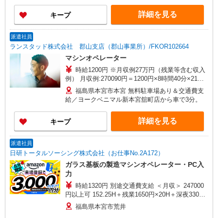
※自動車通勤OK／無料駐車場あり
は、日勤（8:45〜17:30）での勤務です！時間以外
詳細を見る
キープ
に変更はありません。
派遣社員
ランスタッド株式会社 郡山支店（郡山事業所）/FKOR102664
マシンオペレーター
時給1200円 ※月収例27万円（残業等含む収入
例） 月収例:270090円＝1200円×8時間40分×21日
勤務（うち深夜56.67時間の場合）＋残業月20時間
福島県本宮市本宮 無料駐車場あり＆交通費支
の場合 ※交通費、深夜手当別途支給 ※交通費実
給／ヨークベニマル新本宮舘町店から車で3分。
費支給／当社規定あり。
詳細を見る
キープ
派遣社員
日研トータルソーシング株式会社（お仕事No.2A172）
ガラス基板の製造マシンオペレーター・PC入
力
時給1320円 別途交通費支給 ＜月収＞ 247000
円以上可 152.25H＋残業1650円×20H＋深夜330円
×40H
福島県本宮市荒井