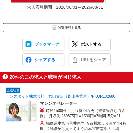
★入社前に配属先が決定する場合もございます。
求人応募期間：2026/08/01～2026/08/31
いずれの場合も、入社された時点で給与が発生します。（当社規
定あり）
▼面接地▼
閲覧履歴を見る
株式会社テクノ・サービス 福島営業所
〒963-8002 福島県郡山市駅前2-10-15 三共郡山ビル北館4階
ブックマーク
ポストする
シェアする
URLをシェア
20
件のこの求人と職種が同じ求人
派遣社員
ランスタッド株式会社 郡山支店（郡山事業所）/FKOR102686
マシンオペレーター
時給1500円 ※月収例28万円（残業等含む収入
例） 月収例:280875円＝1500円×7時間15分×21日
勤務（うち深夜50.75時間の場合）＋残業21時間の
福島県本宮市荒井恵向 五百川駅より車で4分程
場合 ※交通費別途支給 ※交通費実費支給／当社
度、4号線から入ってすぐの本宮市南部の工場。
規定あり。 研修時給1500円 ※入社後約1ヶ月間