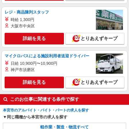
費：既定支給
福島県本宮市荒井恵向
レジ・商品陳列スタッフ
詳細を見る
キープ
時給 1,300円
大阪市中央区
派遣社員
株式会社綜合キャリアオプション（1314VJ0805G7★91-S-T2）
詳細を見る
とりあえずキープ
リチウムイオン電池組立のマシン操作/日払い
OK
時給1,350円〜1,688円 ※経験・能力による
マイクロバスによる施設利用者送迎ドライバー
※時間外・深夜手当含む ※研修時給変動なし
日給 10,900円〜10,900円
【月収例】34万円(7時間45分×24日+残業・深夜手
福島県本宮市本宮
当) ※1ヶ月単位の変形労働制 交通費：既定支給
神戸市須磨区
詳細を見る
キープ
詳細を見る
とりあえずキープ
派遣社員
株式会社綜合キャリアオプション（1314VJ0805G7★92-S-T3）
このお仕事に関連する条件で探す
半導体チップの接続・機械監視/日払いOK
本宮市のアルバイト・バイト・パートの求人を探す
時給1,230円 交通費：既定支給
同じ職種から本宮市の求人を探す
福島県本宮市
軽作業・製造・物流すべて