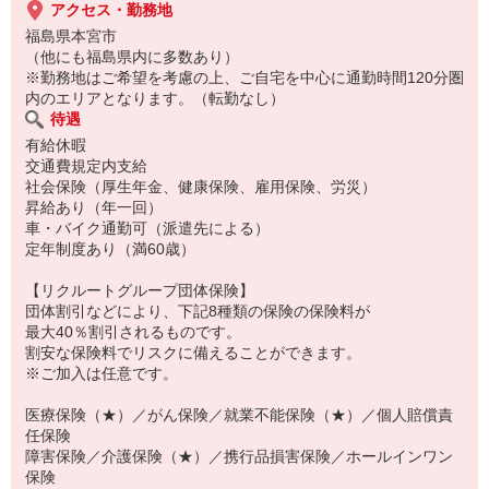
アクセス・勤務地
福島県本宮市
（他にも福島県内に多数あり）
※勤務地はご希望を考慮の上、ご自宅を中心に通勤時間120分圏
内のエリアとなります。（転勤なし）
待遇
有給休暇
交通費規定内支給
社会保険（厚生年金、健康保険、雇用保険、労災）
昇給あり（年一回）
車・バイク通勤可（派遣先による）
定年制度あり（満60歳）
【リクルートグループ団体保険】
団体割引などにより、下記8種類の保険の保険料が
最大40％割引されるものです。
割安な保険料でリスクに備えることができます。
※ご加入は任意です。
医療保険（★）／がん保険／就業不能保険（★）／個人賠償責
任保険
障害保険／介護保険（★）／携行品損害保険／ホールインワン
保険