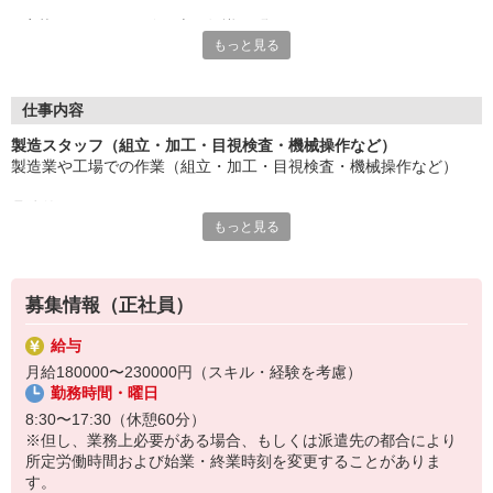
応募にあたり、経験や専門知識は問いません。
もっと見る
約束を守ること、きちんと連絡をすること、前向きに仕事へ取り
組むこと。
そんな姿勢を大切にできる方を歓迎します。
また、勤務時間やシフトなど柔軟に対応いただける方は、ご紹介
仕事内容
できるお仕事の幅も広がります。
製造スタッフ（組立・加工・目視検査・機械操作など）
製造業や工場での作業（組立・加工・目視検査・機械操作など）
長く働きたい――
その想いを、ここで実現しませんか？
具体的には・・・
製造業で正社員としてキャリアを築きたい方、ぜひご応募くださ
もっと見る
製品に不備がないか目視チェック
い。
部品を機械にセットしてボタン操作などなど
複雑な作業や力仕事はほとんどなく覚えやすいものばかり！
募集情報（正社員）
未経験の方もすぐに慣れていただけると思います。
給与
※当社（株）テクノ・サービスに正社員採用の上で、派遣就業先事
月給180000〜230000円（スキル・経験を考慮）
業所へ派遣となります。
勤務時間・曜日
8:30〜17:30（休憩60分）
※但し、業務上必要がある場合、もしくは派遣先の都合により
所定労働時間および始業・終業時刻を変更することがありま
す。