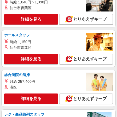
時給 1,040円〜1,390円
種手当) ※シフト手当一律10,000円/月を含む
仙台市青葉区
福島県本宮市 勤務詳細：本宮市 通勤方法：車
最寄り駅：五百川駅から車8分 ※構内の（無料）
詳細を見る
駐車場利用OK ※バイク通勤不可
とりあえずキープ
詳細を見る
キープ
ホールスタッフ
派遣社員
時給 1,150円
株式会社テクノ・サービス/お仕事No/0860542
仙台市青葉区
機械オペレーター作業
時給1300円交通費全額支給
詳細を見る
とりあえずキープ
福島県本宮市 ＊車・バイク通勤OK
詳細を見る
キープ
総合病院の清掃
月給 257,400円
派遣社員
港区
株式会社テクノ・サービス/お仕事No/0872264
部品の入出荷作業など
詳細を見る
とりあえずキープ
時給1180円交通費全額支給
福島県本宮市 ＊車・バイク通勤OK
レジ・商品陳列スタッフ