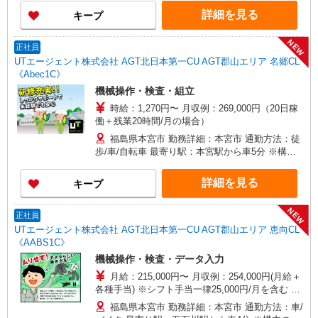
詳細を見る
キープ
NEW
正社員
UTエージェント株式会社 AGT北日本第一CU AGT郡山エリア 名郷CL
《Abec1C》
機械操作・検査・組立
時給：1,270円〜 月収例：269,000円（20日稼
働＋残業20時間/月の場合）
福島県本宮市 勤務詳細：本宮市 通勤方法：徒
歩/車/自転車 最寄り駅：本宮駅から車5分 ※構内
の（無料）駐車場利用OK
詳細を見る
キープ
NEW
正社員
UTエージェント株式会社 AGT北日本第一CU AGT郡山エリア 恵向CL
《AABS1C》
機械操作・検査・データ入力
月給：215,000円〜 月収例：254,000円(月給＋
各種手当) ※シフト手当一律25,000円/月を含む ※
皆勤手当10,000円/月を含む
福島県本宮市 勤務詳細：本宮市 通勤方法：車/