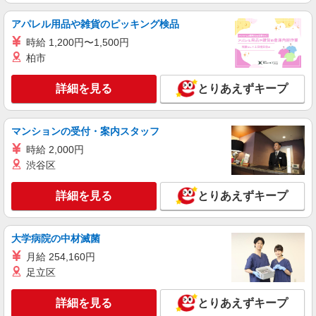
イ操作/日払いOK
時給1,135円 交通費：既定支給
アパレル用品や雑貨のピッキング検品
福島県本宮市
時給 1,200円〜1,500円
柏市
詳細を見る
キープ
詳細を見る
とりあえずキープ
派遣社員
株式会社綜合キャリアオプション（1314VJ0805G6★93-S-T3）
マンションの受付・案内スタッフ
電子機器の組立・基板検査・シール貼り/日払
いOK
時給 2,000円
時給1,230円 交通費：既定支給
渋谷区
福島県本宮市
詳細を見る
とりあえずキープ
詳細を見る
キープ
大学病院の中材滅菌
派遣社員
月給 254,160円
株式会社綜合キャリアオプション（1314VJ0805G8★10-S-T2）
足立区
基板をセット・ボタン押し/日払いOK
時給1,400円〜1,750円 ※経験・能力による
詳細を見る
とりあえずキープ
※深夜手当含む ※研修中は時給変動なし 交通