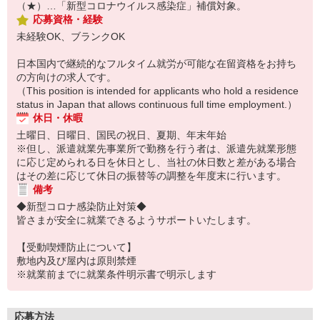
（★）…「新型コロナウイルス感染症」補償対象。
応募資格・経験
未経験OK、ブランクOK
日本国内で継続的なフルタイム就労が可能な在留資格をお持ち
の方向けの求人です。
（This position is intended for applicants who hold a residence
status in Japan that allows continuous full time employment.）
休日・休暇
土曜日、日曜日、国民の祝日、夏期、年末年始
※但し、派遣就業先事業所で勤務を行う者は、派遣先就業形態
に応じ定められる日を休日とし、当社の休日数と差がある場合
はその差に応じて休日の振替等の調整を年度末に行います。
備考
◆新型コロナ感染防止対策◆
皆さまが安全に就業できるようサポートいたします。
【受動喫煙防止について】
敷地内及び屋内は原則禁煙
※就業前までに就業条件明示書で明示します
応募方法