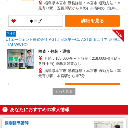
福島県本宮市 勤務詳細：本宮市 通勤方法：車
最寄り駅：五百川駅から車8分 ※構内の（無料）
駐車場利用OK
詳細を見る
キープ
NEW
正社員
UTエージェント株式会社 AGT北日本第一CU AGT郡山エリア 葭池CL
《AUWW1C》
検査・包装・運搬
月給：183,000円〜 月収例：218,000円(月給＋
各種手当) ※基本残業なし
福島県本宮市 勤務詳細：本宮市 通勤方法：車
最寄り駅：本宮駅から車7分
詳細を見る
キープ
もっと見る
NEW
正社員
UTエージェント株式会社 AGT北日本第一CU AGT郡山エリア 糠沢CL
あなたにおすすめの求人情報
《ADRF1C》
機械操作・プレス加工・測定
個別指導講師
月給：200,000円〜 月収例：262,000(月給＋各