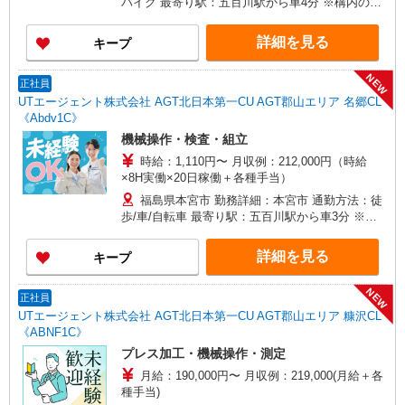
バイク 最寄り駅：五百川駅から車4分 ※構内の
（無料）駐車場利用OK ※JR東北本線二本松駅よ
り車26分、本宮駅より車12分、郡山駅より車20分
詳細を見る
キープ
※東北自動車道本宮ICより車6分、郡山ICより車11
分
NEW
正社員
UTエージェント株式会社 AGT北日本第一CU AGT郡山エリア 名郷CL
《Abdv1C》
機械操作・検査・組立
時給：1,110円〜 月収例：212,000円（時給
×8H実働×20日稼働＋各種手当）
福島県本宮市 勤務詳細：本宮市 通勤方法：徒
歩/車/自転車 最寄り駅：五百川駅から車3分 ※構
内の（無料）駐車場利用OK
詳細を見る
キープ
NEW
正社員
UTエージェント株式会社 AGT北日本第一CU AGT郡山エリア 糠沢CL
《ABNF1C》
プレス加工・機械操作・測定
月給：190,000円〜 月収例：219,000(月給＋各
種手当)