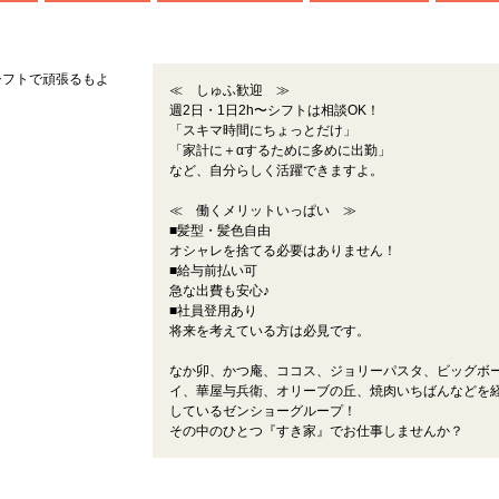
シフトで頑張るもよ
≪ しゅふ歓迎 ≫
週2日・1日2h〜シフトは相談OK！
。
「スキマ時間にちょっとだけ」
「家計に＋αするために多めに出勤」
など、自分らしく活躍できますよ。
≪ 働くメリットいっぱい ≫
■髪型・髪色自由
オシャレを捨てる必要はありません！
■給与前払い可
急な出費も安心♪
■社員登用あり
将来を考えている方は必見です。
なか卯、かつ庵、ココス、ジョリーパスタ、ビッグボ
イ、華屋与兵衛、オリーブの丘、焼肉いちばんなどを
しているゼンショーグループ！
その中のひとつ『すき家』でお仕事しませんか？