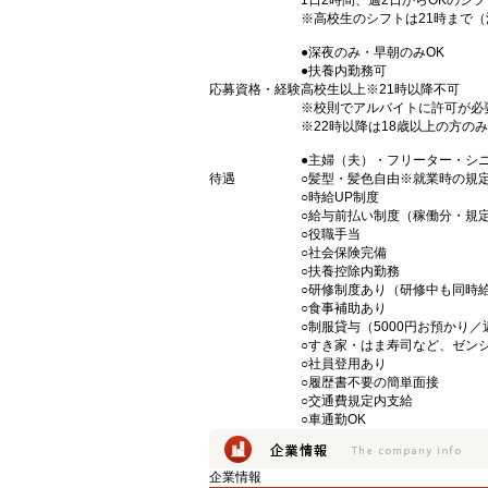
1日2時間、週2日からOKのシ
※高校生のシフトは21時まで
●深夜のみ・早朝のみOK
●扶養内勤務可
応募資格・経験
高校生以上※21時以降不可
※校則でアルバイトに許可が必
※22時以降は18歳以上の方のみ
●主婦（夫）・フリーター・シ
待遇
○髪型・髪色自由※就業時の規
○時給UP制度
○給与前払い制度（稼働分・規
○役職手当
○社会保険完備
○扶養控除内勤務
○研修制度あり（研修中も同時
○食事補助あり
○制服貸与（5000円お預かり
○すき家・はま寿司など、ゼン
○社員登用あり
○履歴書不要の簡単面接
○交通費規定内支給
○車通勤OK
企業情報