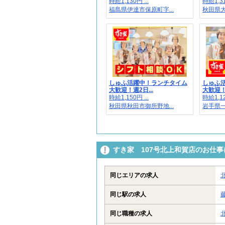
時給1,130円 ...
時給1,3
福島県伊達市保原町字...
秋田県大
しゅふ活躍中！ランチタイム
しゅふ
大歓迎！週2日...
大歓迎！週
時給1,150円 ...
時給1,12
秋田県秋田市御所野地...
岩手県一
すき家 107号北上和賀店のお仕
同じエリアの求人
同じ駅の求人
同じ職種の求人