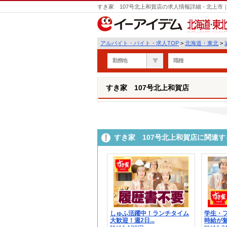
すき家 107号北上和賀店の求人情報詳細 - 北上
北海道・東北
アルバイト・バイト・求人TOP
>
北海道・東北
>
勤務地
職種
すき家 107号北上和賀店
すき家 107号北上和賀店に関連
しゅふ活躍中！ランチタイム
学生・
大歓迎！週2日...
時給が魅