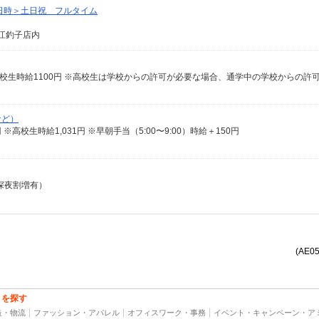
日時＞土日祝 フルタイム
ン江釣子店内
など）
00円 ※高校生時給1,031円 ※早朝手当（5:00〜9:00）時給＋150円
（深夜割増有）
(AE0
トを探す
造・物流
ファッション・アパレル
オフィスワーク・事務
イベント・キャンペーン・ア