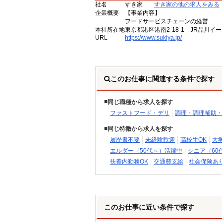
社名
すき家
すき家の他の求人をみる
企業概要
【事業内容】
フードサービスチェーンの経営
本社所在地
東京都港区港南2-18-1 JR品川イ
URL
https://www.sukiya.jp/
このお仕事に関連する条件で探す
同じ職種から求人を探す
ファストフード・デリ
調理・調理補助
同じ特徴から求人を探す
履歴書不要
未経験歓迎
高校生OK
大
エルダー（50代～）活躍中
シニア（60
扶養内勤務OK
交通費支給
社会保険あ
このお仕事に近い条件で探す