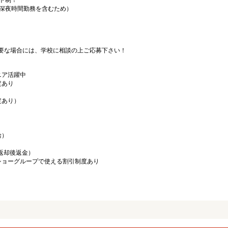
フト制！
（深夜時間勤務を含むため）
要な場合には、学校に相談の上ご応募下さい！
ニア活躍中
定あり
定あり）
給）
／返却後返金）
ショーグループで使える割引制度あり