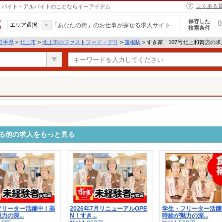
よくある
市｜バイト・アルバイトのことならイーアイデム
保存した
0
エリア選択
「あなたの街」のお仕事が探せる求人サイト
検索条件
岩手県
>
北上市
>
北上市のファストフード・デリ
>
藤根駅
> すき家 107号北上和賀店の
する他の求人をもっと見る
フリーター活躍中！高
2026年7月リニューアルOPE
学生・フリーター活躍
力の深...
N！すき...
時給が魅力の深...