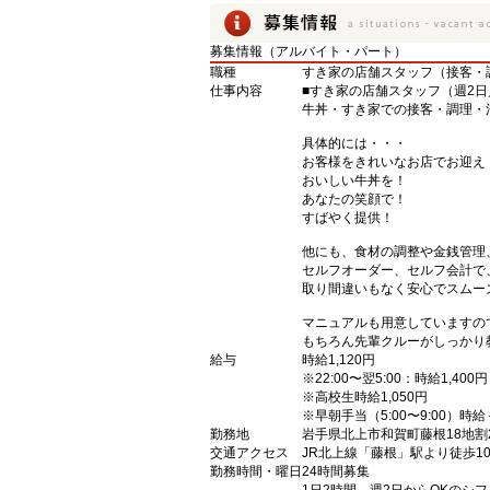
募集情報（アルバイト・パート）
職種
すき家の店舗スタッフ（接客・
仕事内容
■すき家の店舗スタッフ（週2日
牛丼・すき家での接客・調理・
具体的には・・・
お客様をきれいなお店でお迎え
おいしい牛丼を！
あなたの笑顔で！
すばやく提供！
他にも、食材の調整や金銭管理
セルフオーダー、セルフ会計で
取り間違いもなく安心でスムー
マニュアルも用意していますの
もちろん先輩クルーがしっかり
給与
時給1,120円
※22:00〜翌5:00：時給1,400円
※高校生時給1,050円
※早朝手当（5:00〜9:00）時給
勤務地
岩手県北上市和賀町藤根18地割2
交通アクセス
JR北上線「藤根」駅より徒歩1
勤務時間・曜日
24時間募集