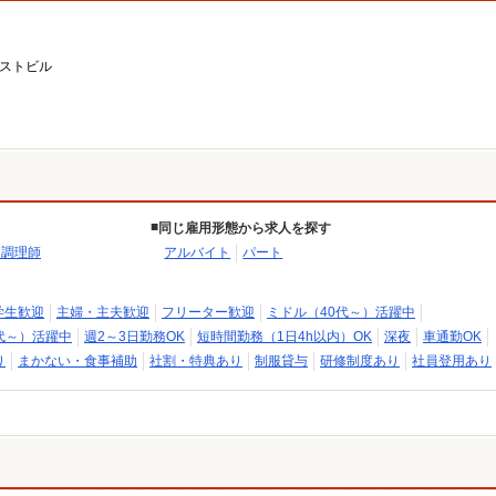
ーストビル
同じ雇用形態から求人を探す
・調理師
アルバイト
パート
学生歓迎
主婦・主夫歓迎
フリーター歓迎
ミドル（40代～）活躍中
代～）活躍中
週2～3日勤務OK
短時間勤務（1日4h以内）OK
深夜
車通勤OK
り
まかない・食事補助
社割・特典あり
制服貸与
研修制度あり
社員登用あり