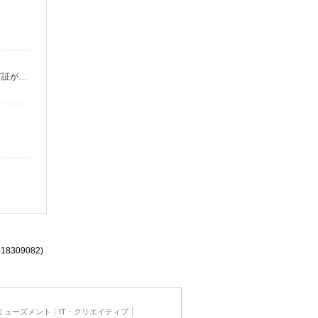
時給1150円 ※22:00以降は時給1438円 ※高校生時給1100円 ※高校生は学校からの許可が必要な場合、通学中の学校からの許可証が必要となります。
518309082)
ミューズメント
IT・クリエイティブ