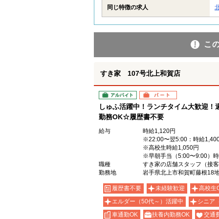
同じ特徴の求人
こ
すき家 107号北上和賀店
アルバイト
パート
しゅふ活躍中！ランチタイム大歓迎！週
勤務OK☆履歴書不要
給与
時給1,120円
※22:00〜翌5:00：時給1,40
※高校生時給1,050円
※早朝手当（5:00〜9:00）
職種
すき家の店舗スタッフ（接客
勤務地
岩手県北上市和賀町藤根18地
履歴書不要
未経験歓迎
高校生
エルダー（50代～）活躍中
シニア
車通勤OK
扶養内勤務OK
交通