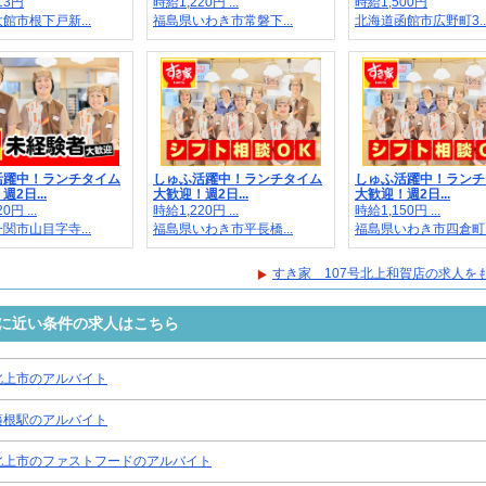
13円
時給1,220円 ...
時給1,500円
館市根下戸新...
福島県いわき市常磐下...
北海道函館市広野町3..
活躍中！ランチタイム
しゅふ活躍中！ランチタイム
しゅふ活躍中！ランチ
2日...
大歓迎！週2日...
大歓迎！週2日...
0円 ...
時給1,220円 ...
時給1,150円 ...
関市山目字寺...
福島県いわき市平長橋...
福島県いわき市四倉町..
すき家 107号北上和賀店の求人を
事に近い条件の求人はこちら
北上市のアルバイト
藤根駅のアルバイト
北上市のファストフードのアルバイト