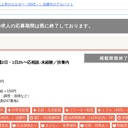
北上市のエルダー（50代～）活躍中のアルバイト
の求人の応募期間は既に終了しております。
2日・1日2h〜応相談♪未経験／扶養内
0円
時給＋150円
・調理・清掃など）
割247番地1
OK
大学生歓迎
主婦・主夫歓迎
フリーター歓迎
ミドル（40代～
（60代～）活躍中
週2～3日勤務OK
短時間勤務（1日4h以内）OK
深
費支給
社会保険あり
まかない・食事補助
社割・特典あり
制服貸