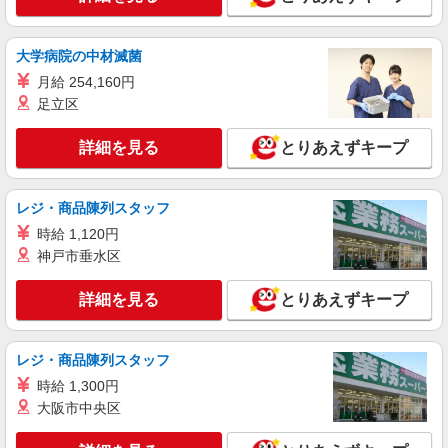
福島市南沢又字下台13－4
詳細を見る
キープ
大学病院の中材滅菌
月給 254,160円
NEW
正社員
足立区
UTエージェント株式会社 AGT北日本第一CU AGT郡山エリア 飯坂CL
《Aajh1C》
詳細を見る
とりあえずキープ
調理・接客
時給：1,240円〜 月収例：209,000円（時給
×8H実働×21日稼働＋各種手当） ※基本残業なし
レジ・商品陳列スタッフ
福島県福島市 勤務地：福島市 通勤方法：徒歩/
時給 1,120円
車/バス/自転車/電車/バイク 最寄り駅：福島駅から
神戸市垂水区
徒歩1分、車1分 ※構内の（無料）駐車場利用OK
詳細を見る
キープ
詳細を見る
とりあえずキープ
NEW
契約社員
渡利ケアセンターそよ風：RO30063
レジ・商品陳列スタッフ
調理スタッフ
時給 1,300円
【月給】177,676円〜180,000円 ▼下記別途支
大阪市中央区
給 通勤手当 年末年始手当：380円/時 寸志あり：
年2回（6月・12月） ※業績による 特別報酬：平
福島県福島市渡利字番匠町58-1