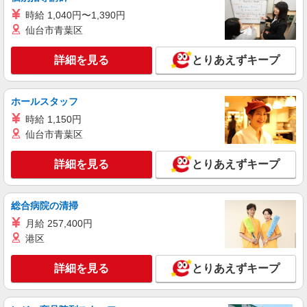
ど）
時給 1,040円〜1,390円
時給1,080円 ※22:00〜翌5:00：時給1,350円 ※
仙台市青葉区
高校生時給1,033円 ※早朝手当（5:00〜9:00）時給
＋150円
福島県福島市黒岩堂之後55-1
詳細を見る
とりあえずキープ
詳細を見る
キープ
ホールスタッフ
アルバイト
パート
時給 1,150円
すき家 4号福島松浪店
仙台市青葉区
すき家の店舗スタッフ（接客・調理・清掃な
ど）
詳細を見る
とりあえずキープ
時給1,150円 ※22:00〜翌5:00：時給1,438円 ※
高校生時給1,100円 ※早朝手当（5:00〜9:00）時給
＋150円
福島県福島市松浪町11-7
総合病院の清掃
月給 257,400円
詳細を見る
キープ
港区
アルバイト
パート
詳細を見る
とりあえずキープ
すき家 福島西BP店
すき家の店舗スタッフ（接客・調理・清掃な