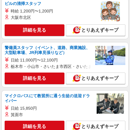
時給1,130円 ※22:00〜翌5:00：時給1,413円 ※
ビルの清掃スタッフ
高校生時給1,080円 ※早朝手当（5:00〜9:00）時給
＋150円
時給 1,200円〜1,200円
福島県福島市北矢野目字原田66-13
大阪市北区
詳細を見る
キープ
詳細を見る
とりあえずキープ
アルバイト
パート
丸亀製麺福島店
警備員スタッフ（イベント、道路、商業施設、
キッチン・ホールスタッフ
大型駐車場、JR列車見張りなど）
時給1100円〜 ☆22時以降は時給25％UP（深夜
日給 11,000円〜12,100円
割増有）
栃木市・小山市・さいたま市西区・さいたま市岩槻区・久喜市・
福島県福島市松山町７７
詳細を見る
とりあえずキープ
詳細を見る
キープ
マイクロバスにて教習所に通う生徒の送迎ドラ
アルバイト
パート
イバー
びっくりドンキー 南福島店
日給 15,850円
びっくりドンキーのキッチンスタッフ
箕面市
時給1,040円 18歳未満（高校生含む）時給
1,040円 深夜（22時以降 年少者不可）時給1,300
詳細を見る
とりあえずキープ
円 ☆12月31日〜1月3日まで年末年始手当有（時給
びっくりドンキー 南福島店 福島県福島市鳥