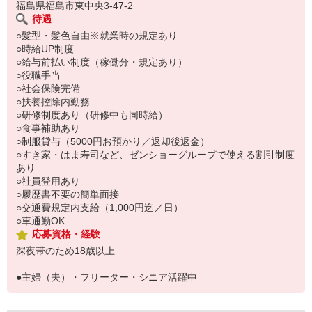
福島県福島市東中央3-47-2
待遇
○髪型・髪色自由※就業時の規定あり
○時給UP制度
○給与前払い制度（稼働分・規定あり）
○役職手当
○社会保険完備
○扶養控除内勤務
○研修制度あり（研修中も同時給）
○食事補助あり
○制服貸与（5000円お預かり／返却後返金）
○すき家・はま寿司など、ゼンショーグループで使える割引制度
あり
○社員登用あり
○履歴書不要の簡単面接
○交通費規定内支給（1,000円迄／日）
○車通勤OK
応募資格・経験
深夜帯のため18歳以上
●主婦（夫）・フリーター・シニア活躍中