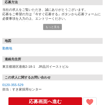
応募方法
当社の求人をご覧いただき、誠にありがとうございます。
応募をご希望の方は『今すぐ応募する』ボタンから応募フォームに
必要事項を入力の上、エントリーください。
☆★☆24時間応募OK！☆★☆
もっと見る
・・・お願い・・・
応募の際は、連絡先に「携帯電話のアドレス」や「携帯電話の番
号」など
地図
普段つながりやすい連絡先を入力してください。
勤務地
連絡先住所
東京都港区港南2-18-1 JR品川イーストビル
この求人に関するお問い合わせ
0120-355-529
担当：すき家採用センター
応募画面へ進む