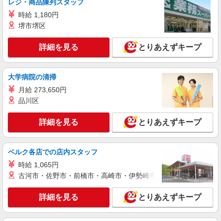
ど）
レジ・商品陳列スタッフ
時給1,150円 ※22:00〜翌5:00：時給1,438円 ※
時給 1,180円
高校生時給1,100円 ※早朝手当（5:00〜9:00）時給
堺市堺区
＋150円
福島県福島市東中央3-47-2
詳細を見る
とりあえずキープ
詳細を見る
キープ
大学病院の清掃
アルバイト
パート
すき家 4号福島松浪店
月給 273,650円
すき家の店舗スタッフ（接客・調理・清掃な
品川区
ど）
詳細を見る
時給1,438円
とりあえずキープ
福島県福島市松浪町11-7
ベルク各店での店内スタッフ
詳細を見る
キープ
時給 1,065円
古河市・佐野市・前橋市・高崎市・伊勢崎市・太田市・館林市・
アルバイト
パート
すき家 13号福島矢野目店
詳細を見る
とりあえずキープ
すき家の店舗スタッフ（接客・調理・清掃な
ど）