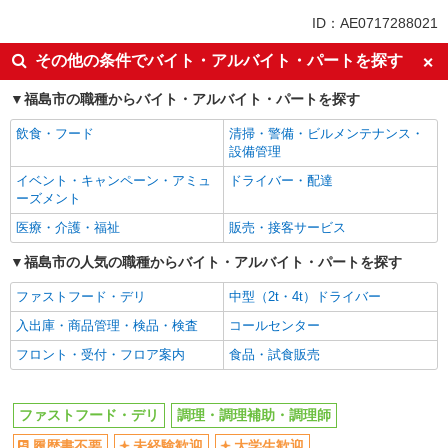
未経験歓迎
大学生歓迎
ID：AE0717288021
ミドル（40代～）活躍中
週2～3日勤務OK
その他の条件でバイト・アルバイト・パートを探す
短時間勤務（1日4h以内）OK
深夜
福島市の職種からバイト・アルバイト・パートを探す
車通勤OK
扶養内勤務OK
交通費支給
社会保険あり
飲食・フード
清掃・警備・ビルメンテナンス・
設備管理
まかない・食事補助
社員登用あり
イベント・キャンペーン・アミュ
ドライバー・配達
ーズメント
医療・介護・福祉
販売・接客サービス
福島市の人気の職種からバイト・アルバイト・パートを探す
ファストフード・デリ
中型（2t・4t）ドライバー
入出庫・商品管理・検品・検査
コールセンター
フロント・受付・フロア案内
食品・試食販売
ファストフード・デリ
調理・調理補助・調理師
履歴書不要
未経験歓迎
大学生歓迎