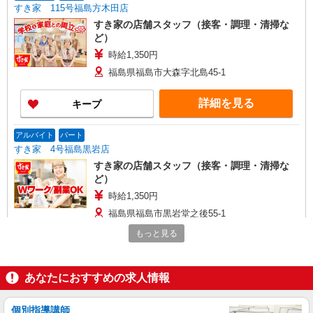
すき家 115号福島方木田店
すき家の店舗スタッフ（接客・調理・清掃な
ど）
時給1,350円
福島県福島市大森字北島45-1
詳細を見る
キープ
アルバイト
パート
すき家 4号福島黒岩店
すき家の店舗スタッフ（接客・調理・清掃な
ど）
時給1,350円
福島県福島市黒岩堂之後55-1
もっと見る
詳細を見る
キープ
アルバイト
あなたにおすすめの求人情報
パート
すき家 4号福島黒岩店
すき家の店舗スタッフ（接客・調理・清掃な
個別指導講師