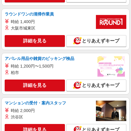
アップ）
谷野字天神18－1
ラウンドワンの清掃作業員
詳細を見る
キープ
時給 1,400円
大阪市城東区
アルバイト
パート
びっくりドンキー 八木田橋店
詳細を見る
とりあえずキープ
びっくりドンキーのキッチンスタッフ
時給1,040円 18歳未満（高校生含む）時給
1,040円 深夜（22時以降 年少者不可）時給1,300
アパレル用品や雑貨のピッキング検品
円 ☆12月31日〜1月3日まで年末年始手当有（時給
びっくりドンキー 八木田橋店 福島県福島市
時給 1,200円〜1,500円
アップ）
八木田字中島9－1－9
柏市
詳細を見る
キープ
詳細を見る
とりあえずキープ
アルバイト
パート
びっくりドンキー 福島西バイパス店
マンションの受付・案内スタッフ
びっくりドンキーのキッチンスタッフ
時給 2,000円
時給1,040円 18歳未満（高校生含む）時給
渋谷区
1,040円 深夜（22時以降 年少者不可）時給1,300
円 ☆12月31日〜1月3日まで年末年始手当有（時給
びっくりドンキー 福島西バイパス店 福島県
詳細を見る
とりあえずキープ
アップ）