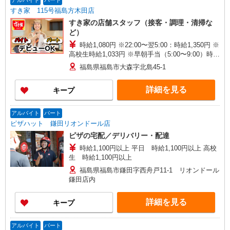
アルバイト
パート
すき家 115号福島方木田店
すき家の店舗スタッフ（接客・調理・清掃な
ど）
時給1,080円 ※22:00〜翌5:00：時給1,350円 ※
高校生時給1,033円 ※早朝手当（5:00〜9:00）時給
＋150円
福島県福島市大森字北島45-1
詳細を見る
キープ
アルバイト
パート
ピザハット 鎌田リオンドール店
ピザの宅配／デリバリー・配達
時給1,100円以上 平日 時給1,100円以上 高校
生 時給1,100円以上
福島県福島市鎌田字西舟戸11-1 リオンドール
鎌田店内
詳細を見る
キープ
アルバイト
パート