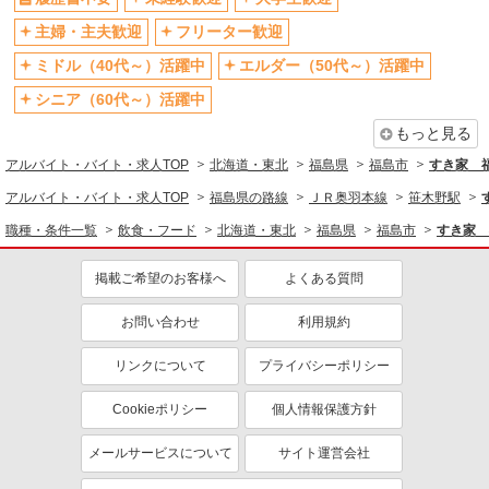
主婦・主夫歓迎
フリーター歓迎
ミドル（40代～）活躍中
エルダー（50代～）活躍中
シニア（60代～）活躍中
もっと見る
アルバイト・バイト・求人TOP
北海道・東北
福島県
福島市
すき家 
アルバイト・バイト・求人TOP
福島県の路線
ＪＲ奥羽本線
笹木野駅
職種・条件一覧
飲食・フード
北海道・東北
福島県
福島市
すき家 
掲載ご希望のお客様へ
よくある質問
お問い合わせ
利用規約
リンクについて
プライバシーポリシー
Cookieポリシー
個人情報保護方針
メールサービスについて
サイト運営会社