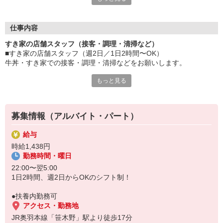
≪ 働くメリットいっぱい ≫
■髪型・髪色自由
オシャレを捨てる必要はありません！
仕事内容
■給与前払い可
すき家の店舗スタッフ（接客・調理・清掃など）
急な出費も安心♪
■すき家の店舗スタッフ（週2日／1日2時間〜OK）
■社員登用あり
牛丼・すき家での接客・調理・清掃などをお願いします。
将来を考えている方は必見です。
もっと見る
具体的には・・・
なか卯、かつ庵、ココス、ジョリーパスタ、ビッグボーイ、華屋
お客様をきれいなお店でお迎え！
与兵衛、オリーブの丘、焼肉いちばんなどを経営しているゼンシ
おいしい牛丼を！
ョーグループ！
あなたの笑顔で！
その中のひとつ『すき家』でお仕事しませんか？
募集情報（アルバイト・パート）
すばやく提供！
給与
他にも、食材の調整や金銭管理、新しく入社したクルーの研修など
時給1,438円
様々なお仕事があります。
勤務時間・曜日
セルフオーダー、セルフ会計で、現金の受け渡しはほとんどありま
せん。※一部店舗を除く
22:00〜翌5:00
取り間違いもなく安心でスムーズ♪
1日2時間、週2日からOKのシフト制！
マニュアルも用意していますので飲食店が初めての方でも大丈夫！
●扶養内勤務可
もちろん先輩クルーがしっかり教えてくれるので安心してくださ
アクセス・勤務地
い。
JR奥羽本線「笹木野」駅より徒歩17分