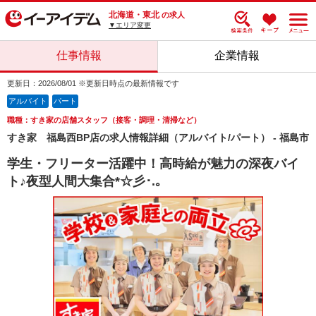
北海道・東北
の求人
▼エリア変更
仕事情報
企業情報
更新日：2026/08/01 ※更新日時点の最新情報です
アルバイト
パート
職種：すき家の店舗スタッフ（接客・調理・清掃など）
すき家 福島西BP店の求人情報詳細（アルバイト/パート） - 福島市
学生・フリーター活躍中！高時給が魅力の深夜バイ
ト♪夜型人間大集合*☆彡･.｡