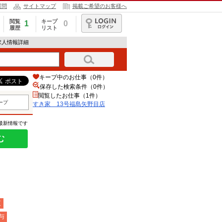
質問
サイトマップ
掲載ご希望のお客様へ
閲覧
キープ
1
0
履歴
リスト
ログイン
求人情報詳細
キープ中のお仕事（0件）
保存した検索条件（
0
件）
閲覧したお仕事（1件）
ープ
すき家 13号福島矢野目店
の最新情報です
む
夜
与