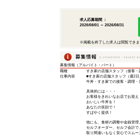
求人応募期間 ：
2026/08/01 ～ 2026/08/31
※掲載を終了した求人は閲覧できま
募集情報（アルバイト・パート）
職種
すき家の店舗スタッフ（接客・
仕事内容
■すき家の店舗スタッフ（週2日
牛丼・すき家での接客・調理・
具体的には・・・
お客様をきれいなお店でお迎え
おいしい牛丼を！
あなたの笑顔で！
すばやく提供！
他にも、食材の調整や金銭管理
セルフオーダー、セルフ会計で
取り間違いもなく安心でスムー