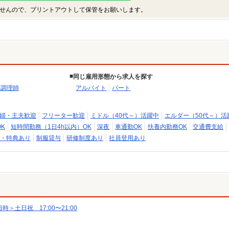
せんので、プリントアウトして保管をお願いします。
同じ雇用形態から求人を探す
・調理師
アルバイト
パート
婦・主夫歓迎
フリーター歓迎
ミドル（40代～）活躍中
エルダー（50代～）活
K
短時間勤務（1日4h以内）OK
深夜
車通勤OK
扶養内勤務OK
交通費支給
・特典あり
制服貸与
研修制度あり
社員登用あり
土日祝 17:00〜21:00