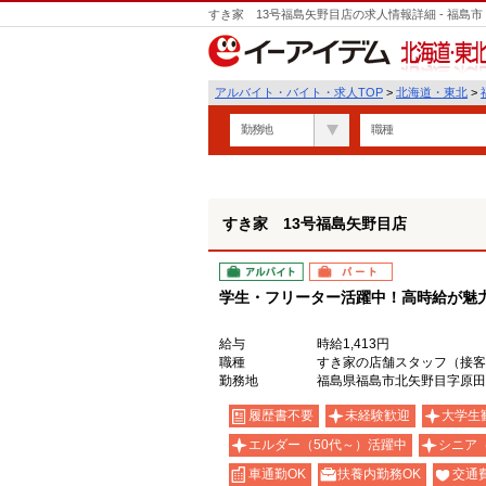
すき家 13号福島矢野目店の求人情報詳細 - 福
北海道・東北
アルバイト・バイト・求人TOP
>
北海道・東北
>
勤務地
職種
すき家 13号福島矢野目店
アルバイト
パート
学生・フリーター活躍中！高時給が魅力の
給与
時給1,413円
職種
すき家の店舗スタッフ（接客
勤務地
福島県福島市北矢野目字原田6
履歴書不要
未経験歓迎
大学生
エルダー（50代～）活躍中
シニア
車通勤OK
扶養内勤務OK
交通