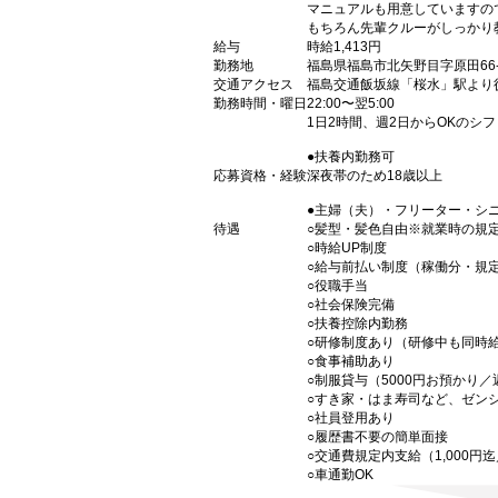
マニュアルも用意していますの
もちろん先輩クルーがしっかり
給与
時給1,413円
勤務地
福島県福島市北矢野目字原田66-
交通アクセス
福島交通飯坂線「桜水」駅より
勤務時間・曜日
22:00〜翌5:00
1日2時間、週2日からOKのシ
●扶養内勤務可
応募資格・経験
深夜帯のため18歳以上
●主婦（夫）・フリーター・シ
待遇
○髪型・髪色自由※就業時の規
○時給UP制度
○給与前払い制度（稼働分・規
○役職手当
○社会保険完備
○扶養控除内勤務
○研修制度あり（研修中も同時
○食事補助あり
○制服貸与（5000円お預かり
○すき家・はま寿司など、ゼン
○社員登用あり
○履歴書不要の簡単面接
○交通費規定内支給（1,000円
○車通勤OK