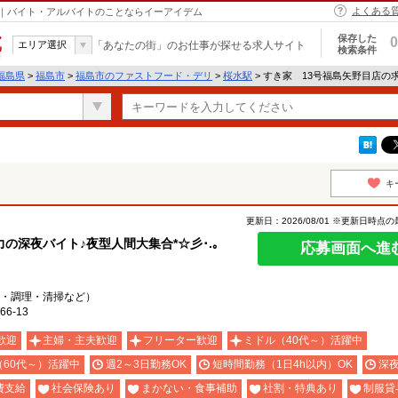
よくある
島市｜バイト・アルバイトのことならイーアイデム
保存した
0
エリア選択
「あなたの街」のお仕事が探せる求人サイト
検索条件
福島県
>
福島市
>
福島市のファストフード・デリ
>
桜水駅
> すき家 13号福島矢野目店の
キ
更新日：2026/08/01 ※更新日時点
深夜バイト♪夜型人間大集合*☆彡･.｡
応募画面へ進
・調理・清掃など）
6-13
歓迎
主婦・主夫歓迎
フリーター歓迎
ミドル（40代～）活躍中
（60代～）活躍中
週2～3日勤務OK
短時間勤務（1日4h以内）OK
深
費支給
社会保険あり
まかない・食事補助
社割・特典あり
制服貸