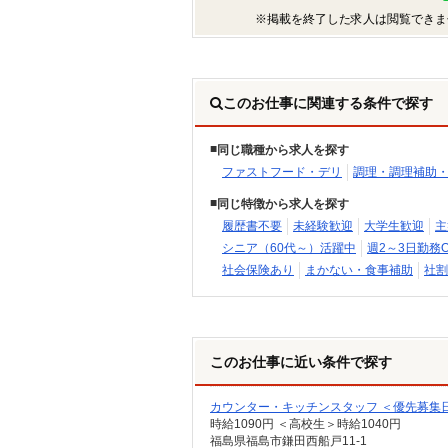
※掲載を終了した求人は閲覧できま
このお仕事に関連する条件で探す
同じ職種から求人を探す
ファストフード・デリ
調理・調理補助
同じ特徴から求人を探す
履歴書不要
未経験歓迎
大学生歓迎
主
シニア（60代～）活躍中
週2～3日勤務O
社会保険あり
まかない・食事補助
社割
このお仕事に近い条件で探す
カウンター・キッチンスタッフ ＜優先募集日時＞
時給1090円 ＜高校生＞時給1040円
福島県福島市鎌田西船戸11-1