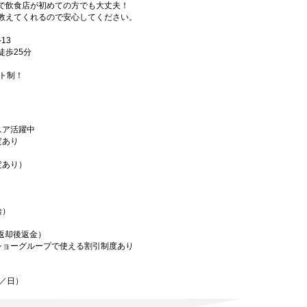
で飲食店が初めての方でも大丈夫！
教えてくれるので安心してください。
13
徒歩25分
フト制！
ニア活躍中
定あり
定あり）
給）
／返却後返金）
ショーグループで使える割引制度あり
迄／日）