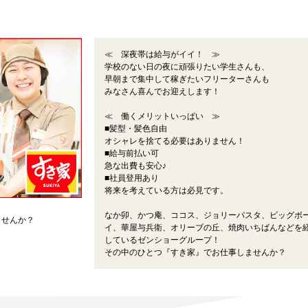
≪ 深夜帯は給与がイイ！ ≫
学校のない日の夜に頑張りたい学生さんも、
早朝まで集中して稼ぎたいフリーターさんも
みなさん喜んでお迎えします！
≪ 働くメリットいっぱい ≫
■髪型・髪色自由
オシャレを捨てる必要はありません！
■給与前払い可
急な出費も安心♪
■社員登用あり
将来を考えている方は必見です。
なか卯、かつ庵、ココス、ジョリーパスタ、ビッグボ
ませんか？
イ、華屋与兵衛、オリーブの丘、焼肉いちばんなどを
しているゼンショーグループ！
その中のひとつ『すき家』でお仕事しませんか？