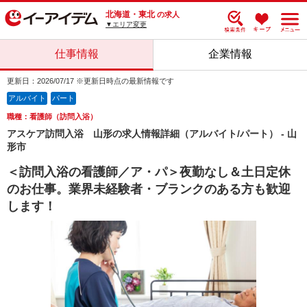
北海道・東北
の求人
▼エリア変更
仕事情報
企業情報
更新日：2026/07/17 ※更新日時点の最新情報です
アルバイト
パート
職種：看護師（訪問入浴）
アスケア訪問入浴 山形の求人情報詳細（アルバイト/パート） - 山
形市
＜訪問入浴の看護師／ア・パ＞夜勤なし＆土日定休
のお仕事。業界未経験者・ブランクのある方も歓迎
します！