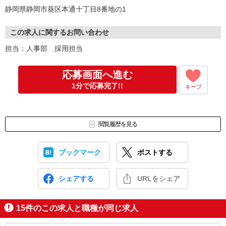
↓
静岡県静岡市葵区本通十丁目8番地の1
☆個人面接（1回）
・履歴書をご提出いただきます。
・接客サービスとなりますので人柄重視の採用です！緊張されると
この求人に関するお問い合わせ
思いますが、お互いに硬くならずお話しましょう！
担当：人事部 採用担当
↓
☆内定（面接後、1週間以内に合否通知）
↓
応募画面へ進む
☆入社（入社日要相談）
1分で応募完了!!
キープ
★各支店では毎月、転職者向けにWEB説明会を実施しています。
「応募する前に話を聞いてみたい」、「もっと詳しい話を聞いてみ
たい」方などオンラインで気軽に参加可能です。
閲覧履歴を見る
詳しくはこちらよりご覧ください
https://forms.gle/TeYX56LwSQYbmA7Q6
ブックマーク
ポストする
シェアする
URLをシェア
15
件のこの求人と職種が同じ求人