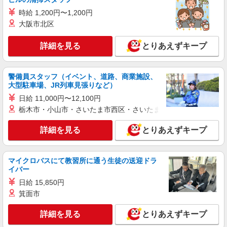
時給1350円〜2062円 ＜日払い有/週払い有/交
時給 1,200円〜1,200円
通費全支給(ガソリン代含む)＞
大阪市北区
山形市内
詳細を見る
とりあえずキープ
詳細を見る
キープ
派遣社員
警備員スタッフ（イベント、道路、商業施設、
株式会社kotrio /●SD-H-2066785
大型駐車場、JR列車見張りなど）
≪山形市≫未経験・無資格から看護助手へ挑
日給 11,000円〜12,100円
戦！シフト相談OK♪
栃木市・小山市・さいたま市西区・さいたま市岩槻区・久喜市・
時給1350円〜2062円 ＜日払い有/週払い有/交
通費全支給(ガソリン代含む)＞
詳細を見る
とりあえずキープ
山形市内／車通勤OK
マイクロバスにて教習所に通う生徒の送迎ドラ
詳細を見る
キープ
イバー
日給 15,850円
業務委託
箕面市
SOMPOヘルスサポート株式会社 全支援対応コース
保健師・管理栄養士 特定保健指導
詳細を見る
とりあえずキープ
報酬：出来高制 報酬額（消費税抜き）： ・事