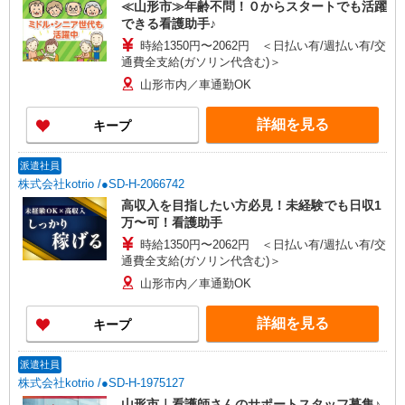
≪山形市≫年齢不問！０からスタートでも活躍
できる看護助手♪
時給1350円〜2062円 ＜日払い有/週払い有/交
通費全支給(ガソリン代含む)＞
山形市内／車通勤OK
詳細を見る
キープ
派遣社員
株式会社kotrio /●SD-H-2066742
高収入を目指したい方必見！未経験でも日収1
万〜可！看護助手
時給1350円〜2062円 ＜日払い有/週払い有/交
通費全支給(ガソリン代含む)＞
山形市内／車通勤OK
詳細を見る
キープ
派遣社員
株式会社kotrio /●SD-H-1975127
山形市｜看護師さんのサポートスタッフ募集♪