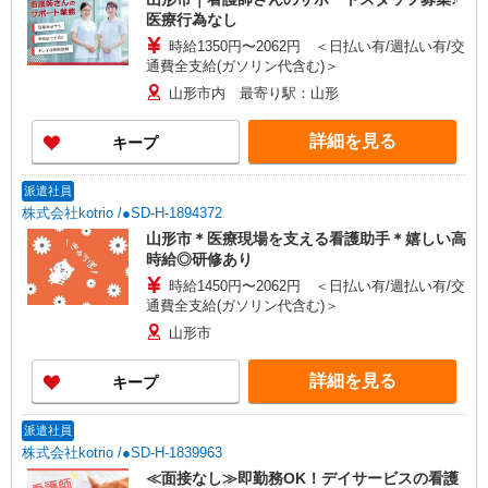
医療行為なし
時給1350円〜2062円 ＜日払い有/週払い有/交
通費全支給(ガソリン代含む)＞
山形市内 最寄り駅：山形
詳細を見る
キープ
派遣社員
株式会社kotrio /●SD-H-1894372
山形市＊医療現場を支える看護助手＊嬉しい高
時給◎研修あり
時給1450円〜2062円 ＜日払い有/週払い有/交
通費全支給(ガソリン代含む)＞
山形市
詳細を見る
キープ
派遣社員
株式会社kotrio /●SD-H-1839963
≪面接なし≫即勤務OK！デイサービスの看護