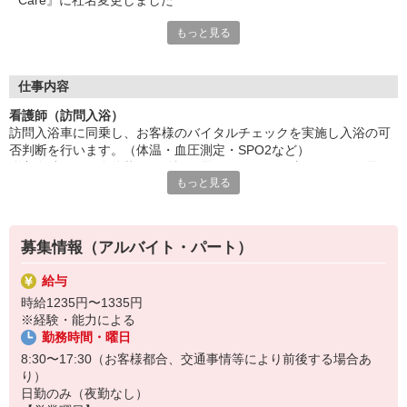
Care』に社名変更しました
もっと見る
＜訪問入浴の看護師＞として、お持ちの資格を活かしませんか？
〜介護業界へ新たな一歩を〜
土曜・日曜がお休みで夜勤のない訪問入浴業務
仕事内容
研修やマニュアルが充実している点も
看護師（訪問入浴）
未経験者やブランクのある方の後押しとなります。
訪問入浴車に同乗し、お客様のバイタルチェックを実施し入浴の可
介護の一歩目をここで踏み出してみませんか？
否判断を行います。（体温・血圧測定・SPO2など）
脱衣介助を行い身体状況の確認、電子カルテを作成します。（電子
〜 お仕事について 〜
もっと見る
タブレット使用）その後介護職員と協力して入浴介助サービスを提
■電子カルテで楽々
供します。浴後は着衣、医師の指示に基づいた処置（ある場合）を
■緊急時以外の医療行為はありません
行い終了したら次のお宅へ向かいます。
■お客様、一人一人とじっくり向き合えます
※緊急時を除き医療行為の実施はありません。訪問入浴車の運転も
■健康管理が中心なので病院のような負担少なく働けます
募集情報（アルバイト・パート）
ありません。
給与
お風呂は大変喜ばれ、心待ちにしていただいている分たくさんのお
時給1235円〜1335円
客様から笑顔と「ありがとう」をいただけます。また、お客様と業
※経験・能力による
者としての距離感は守りつつもそこまで堅苦しくはなく、信頼関係
勤務時間・曜日
を構築できたうえで和気あいあいと楽しい入浴の時間を一緒に過ご
せることがこの仕事の良さの一つでもあります。
8:30〜17:30（お客様都合、交通事情等により前後する場合あ
り）
【1日の流れ（日によって変動あり）】
日勤のみ（夜勤なし）