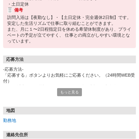
・土日定休
備考
訪問入浴は【夜勤なし】・【土日定休・完全週休2日制】です。
安定した生活リズムで仕事に取り組むことができます。
また、月に１〜2日程指定日を休める希望休制度があり、プライ
ベートの予定が立てやすく、 仕事との両立がしやすい環境とな
っています。
応募方法
-応募方法-
「応募する」ボタンよりお気軽にご応募ください。（24時間WEB受
付）
1〜2日以内に、お電話またはメールにて折り返しご連絡致します。
もっと見る
【選考フロー】※一部異なる場合がございます
☆ご応募・受付
地図
↓
勤務地
☆採用担当者よりTEL・メール等にて面接日程等のご連絡（2日以
内）
※土・日のご応募は翌週に順次ご対応させていただきます
連絡先住所