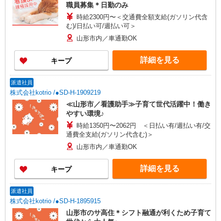
職員募集＊日勤のみ
時給2300円〜＜交通費全額支給(ガソリン代含
む)/日払い可/週払い可＞
山形市内／車通勤OK
詳細を見る
キープ
派遣社員
株式会社kotrio /●SD-H-1909219
≪山形市／看護助手≫子育て世代活躍中！働き
やすい環境♪
時給1350円〜2062円 ＜日払い有/週払い有/交
通費全支給(ガソリン代含む)＞
山形市内／車通勤OK
詳細を見る
キープ
派遣社員
株式会社kotrio /●SD-H-1895915
山形市のサ高住＊シフト融通が利くため子育て