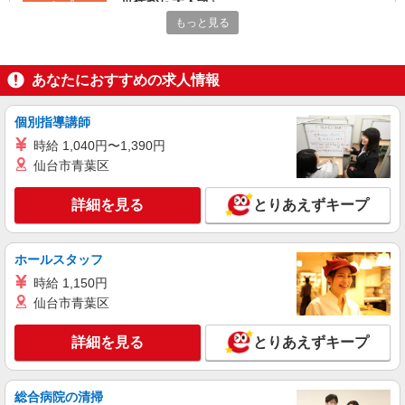
世代から大人気♪
もっと見る
時給2000円〜2500円 ＜日払い有/週払い有/交
通費全支給(ガソリン代含む)＞
山形市
あなたにおすすめの求人情報
詳細を見る
キープ
個別指導講師
派遣社員
時給 1,040円〜1,390円
株式会社kotrio /●SD-H-2066403
仙台市青葉区
＜山形市＞元気も、プライベートも諦めない＊
週3〜OK/看護助手
詳細を見る
とりあえずキープ
時給1350円〜2062円 ＜日払い有/週払い有/交
通費全支給(ガソリン代含む)＞
ホールスタッフ
山形市内／車通勤OK
時給 1,150円
詳細を見る
仙台市青葉区
キープ
詳細を見る
とりあえずキープ
派遣社員
株式会社kotrio /●SD-H-1983742
山形市＊看護助手＊日払いOK！推し活の軍資
総合病院の清掃
金も即ゲット◎