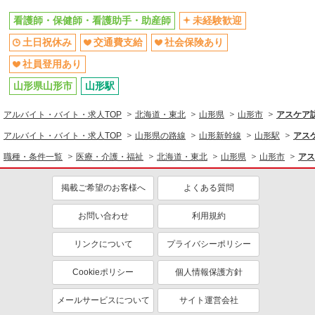
看護師・保健師・看護助手・助産師
未経験歓迎
土日祝休み
交通費支給
社会保険あり
社員登用あり
山形県山形市
山形駅
アルバイト・バイト・求人TOP
北海道・東北
山形県
山形市
アスケア
アルバイト・バイト・求人TOP
山形県の路線
山形新幹線
山形駅
アス
職種・条件一覧
医療・介護・福祉
北海道・東北
山形県
山形市
アス
掲載ご希望のお客様へ
よくある質問
お問い合わせ
利用規約
リンクについて
プライバシーポリシー
Cookieポリシー
個人情報保護方針
メールサービスについて
サイト運営会社