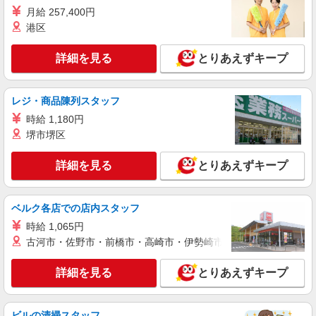
月給 257,400円
時給1350円〜2062円 ＜日払い有/週払い有/交
通費全支給(ガソリン代含む)＞
港区
山形市
詳細を見る
とりあえずキープ
詳細を見る
キープ
レジ・商品陳列スタッフ
派遣社員
時給 1,180円
株式会社kotrio /●SD-H-1993546
堺市堺区
山形市｜家庭と両立できる＊デイサービス看護
師【夜勤なし】
詳細を見る
とりあえずキープ
時給2000円〜2500円 ＜日払い有/週払い有/交
通費全支給(ガソリン代含む)＞
山形市内
ベルク各店での店内スタッフ
時給 1,065円
詳細を見る
キープ
古河市・佐野市・前橋市・高崎市・伊勢崎市・太田市・館林市・
派遣社員
詳細を見る
とりあえずキープ
株式会社kotrio /●SD-H-1993106
≪日払いOK！≫病院の看護助手＊即日勤務も
可能♪
ビルの清掃スタッフ