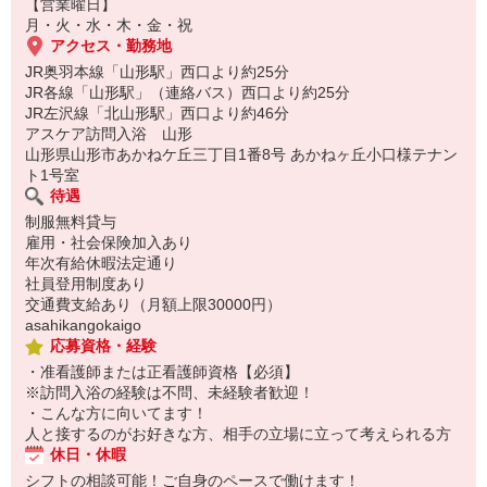
8:30 各事業所へ出社後、朝礼・事業所出発
【営業曜日】
9:00〜12:00 午前3件程度サービス提供（移動含む）
月・火・水・木・金・祝
12:00 休憩（1時間）
アクセス・勤務地
13:00〜17:00 午後4件程度サービス提供
JR奥羽本線「山形駅」西口より約25分
17:00 帰社、使用した備品の片づけ・補充等
JR各線「山形駅」（連絡バス）西口より約25分
17:30 退社
JR左沢線「北山形駅」西口より約46分
アスケア訪問入浴 山形
・メンバー、訪問先はシフトや曜日等により毎日変わります。
山形県山形市あかねケ丘三丁目1番8号 あかねヶ丘小口様テナン
ト1号室
待遇
制服無料貸与
雇用・社会保険加入あり
年次有給休暇法定通り
社員登用制度あり
交通費支給あり（月額上限30000円）
asahikangokaigo
応募資格・経験
・准看護師または正看護師資格【必須】
※訪問入浴の経験は不問、未経験者歓迎！
・こんな方に向いてます！
人と接するのがお好きな方、相手の立場に立って考えられる方
休日・休暇
シフトの相談可能！ご自身のペースで働けます！