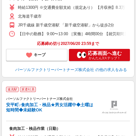
ー
2
時給1300円 ※交通費全額支給（規定あり） 【月収例】8.3万円（
登
北海道千歳市
JR千歳線 新千歳空港駅 「新千歳空港駅」から徒歩2分
【日中の勤務】 9:00〜13:00 ［実働］4時間00分 【就労期間】
応募締め切り2027/06/20 23:59まで
応募画面へ進む
キープ
かんたん3ステップ！
パーソルファクトリーパートナーズ株式会社
の他の求人をみる
遠浅駅
派遣社員
ほ
パーソルファクトリーパートナーズ株式会社
安平町♪食肉加工・検品★男女活躍中◆土曜は
短時間◆未経験OK
ビ
未
不
食肉加工・検品作業（日勤）
支