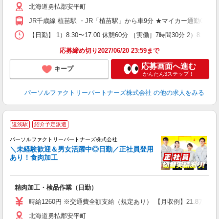
北海道勇払郡安平町
JR千歳線 植苗駅 ・JR「植苗駅」から車9分 ★マイカー通勤OK
【日勤】 1）8:30〜17:00 休憩60分 ［実働］7時間30分 2）8
応募締め切り2027/06/20 23:59まで
応募画面へ進む
キープ
かんたん3ステップ！
パーソルファクトリーパートナーズ株式会社
の他の求人をみる
遠浅駅
紹介予定派遣
パーソルファクトリーパートナーズ株式会社
＼未経験歓迎＆男女活躍中◎日勤／正社員登用
あり！食肉加工
ま
精肉加工・検品作業（日勤）
未
ー
時給1260円 ※交通費全額支給（規定あり） 【月収例】21.8万円（
堂
北海道勇払郡安平町
登