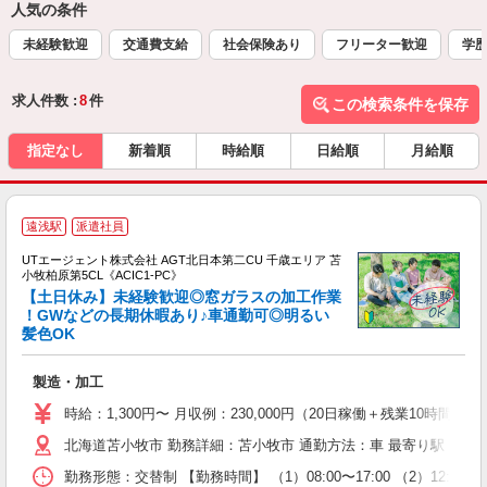
人気の条件
未経験歓迎
交通費支給
社会保険あり
フリーター歓迎
学
求人件数 :
8
件
この検索条件を保存
指定なし
新着順
時給順
日給順
月給順
遠浅駅
派遣社員
UTエージェント株式会社 AGT北日本第二CU 千歳エリア 苫
小牧柏原第5CL《ACIC1-PC》
【土日休み】未経験歓迎◎窓ガラスの加工作業
！GWなどの長期休暇あり♪車通勤可◎明るい
髪色OK
る
入
製造・加工
場
タ
時給：1,300円〜 月収例：230,000円（20日稼働＋残業10時間/月
休
北海道苫小牧市 勤務詳細：苫小牧市 通勤方法：車 最寄り駅：遠浅
場
通
勤務形態：交替制 【勤務時間】 （1）08:00〜17:00 （2）12: