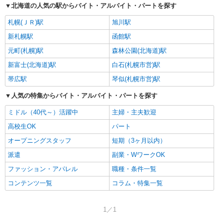
北海道の人気の駅からバイト・アルバイト・パートを探す
札幌(ＪＲ)駅
旭川駅
新札幌駅
函館駅
元町(札幌)駅
森林公園(北海道)駅
新富士(北海道)駅
白石(札幌市営)駅
帯広駅
琴似(札幌市営)駅
人気の特集からバイト・アルバイト・パートを探す
ミドル（40代～）活躍中
主婦・主夫歓迎
高校生OK
パート
オープニングスタッフ
短期（3ヶ月以内）
派遣
副業・WワークOK
ファッション・アパレル
職種・条件一覧
コンテンツ一覧
コラム・特集一覧
1／1