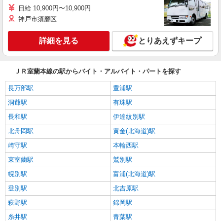
日給 10,900円〜10,900円
神戸市須磨区
詳細を見る
とりあえずキープ
ＪＲ室蘭本線の駅からバイト・アルバイト・パートを探す
長万部駅
豊浦駅
洞爺駅
有珠駅
長和駅
伊達紋別駅
北舟岡駅
黄金(北海道)駅
崎守駅
本輪西駅
東室蘭駅
鷲別駅
幌別駅
富浦(北海道)駅
登別駅
北吉原駅
萩野駅
錦岡駅
糸井駅
青葉駅