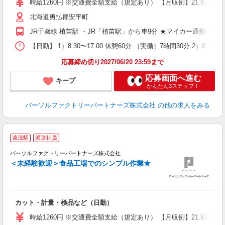
時給1260円 ※交通費全額支給（規定あり） 【月収例】21.8万円（
北海道勇払郡安平町
JR千歳線 植苗駅 ・JR「植苗駅」から車9分 ★マイカー通勤OK
【日勤】 1）8:30〜17:00 休憩60分 ［実働］7時間30分 2）8
応募締め切り2027/06/20 23:59まで
応募画面へ進む
キープ
かんたん3ステップ！
パーソルファクトリーパートナーズ株式会社
の他の求人をみる
遠浅駅
派遣社員
ほ
パーソルファクトリーパートナーズ株式会社
＜未経験歓迎＞食品工場でのシンプル作業★
ビ
未
不
カット・計量・検品など（日勤）
支
時給1260円 ※交通費全額支給（規定あり） 【月収例】21.8万円（