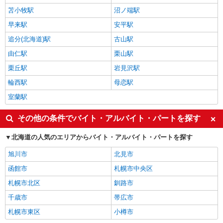
苫小牧駅
沼ノ端駅
早来駅
安平駅
追分(北海道)駅
古山駅
由仁駅
栗山駅
栗丘駅
岩見沢駅
輪西駅
母恋駅
室蘭駅
その他の条件でバイト・アルバイト・パートを探す
北海道の人気のエリアからバイト・アルバイト・パートを探す
旭川市
北見市
函館市
札幌市中央区
札幌市北区
釧路市
千歳市
帯広市
札幌市東区
小樽市