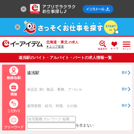
北海道・東北
の求人
▼エリア変更
遠浅駅のバイト・アルバイト・パートの求人情報一覧
遠浅駅
選択
勤務地/駅
未設定
例）食品、事務、アパレル
選択
職種
雇用形態、給与、特徴、その他
選択
こだわり
を含まない
フリーワード