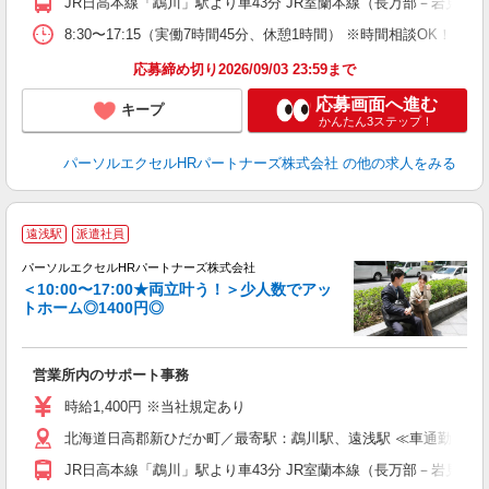
JR日高本線「鵡川」駅より車43分 JR室蘭本線（長万部－岩見沢
8:30〜17:15（実働7時間45分、休憩1時間） ※時間相談OK！ 
応募締め切り2026/09/03 23:59まで
応募画面へ進む
キープ
かんたん3ステップ！
パーソルエクセルHRパートナーズ株式会社
の他の求人をみる
遠浅駅
派遣社員
パーソルエクセルHRパートナーズ株式会社
＜10:00〜17:00★両立叶う！＞少人数でアッ
トホーム◎1400円◎
記
営業所内のサポート事務
未
時給1,400円 ※当社規定あり
北海道日高郡新ひだか町／最寄駅：鵡川駅、遠浅駅 ≪車通勤可≫
JR日高本線「鵡川」駅より車43分 JR室蘭本線（長万部－岩見沢