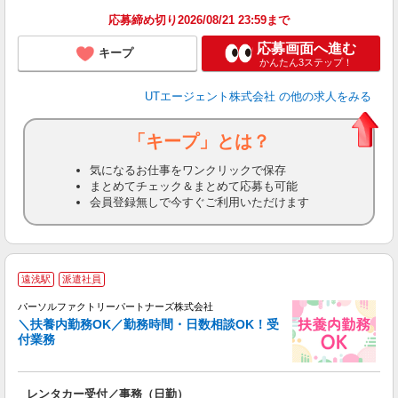
り
応募締め切り2026/08/21 23:59まで
応募画面へ進む
キープ
かんたん3ステップ！
UTエージェント株式会社
の他の求人をみる
「キープ」とは？
気になるお仕事をワンクリックで保存
まとめてチェック＆まとめて応募も可能
会員登録無しで今すぐご利用いただけます
遠浅駅
派遣社員
談
パーソルファクトリーパートナーズ株式会社
＼扶養内勤務OK／勤務時間・日数相談OK！受
付業務
気
未
レンタカー受付／事務（日勤）