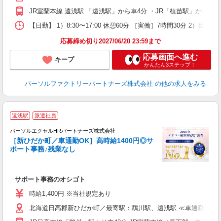
JR室蘭本線 遠浅駅 「遠浅駅」から車4分 ・JR「植苗駅」から車
【日勤】 1）8:30〜17:00 休憩60分 ［実働］7時間30分 2）8
応募締め切り2027/06/20 23:59まで
応募画面へ進む
キープ
かんたん3ステップ！
パーソルファクトリーパートナーズ株式会社
の他の求人をみる
遠浅駅
派遣社員
必
パーソルエクセルHRパートナーズ株式会社
［新ひだか町／車通勤OK］高時給1400円◎サ
ポート事務♪残業なし
ま
サポート事務のオシゴト
未
時給1,400円 ※当社規定あり
北海道日高郡新ひだか町／最寄駅：鵡川駅、遠浅駅 ≪車通勤可≫