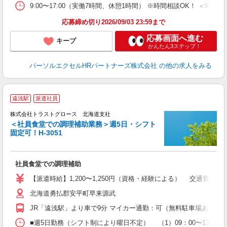
9:00〜17:00（実働7時間、休憩1時間） ※時間相談OK！ ＜9:
応募締め切り2026/09/03 23:59まで
応募画面へ進む
キープ
かんたん3ステップ！
パーソルエクセルHRパートナーズ株式会社
の他の求人をみる
遠浅駅
派遣社員
株式会社トラストグロース 北海道支社
＜社員食堂での調理補助業務＞週5日・シフト
固定可！H-3051
す
担
社員食堂での調理補助
【派遣時給】1,200〜1,250円（資格・経験による） 交通費別途
北海道勇払郡安平町早来源武
JR「遠浅駅」より車で9分 マイカー通勤：可（無料駐車場あり）
■週5日勤務（シフト制により曜日不定） （1）09：00〜13：30