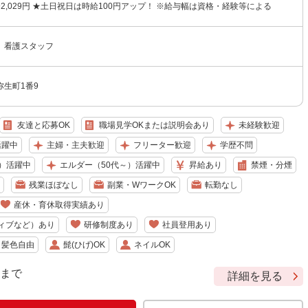
円〜2,029円 ★土日祝日は時給100円アップ！ ※給与幅は資格・経験等による
 看護スタッフ
生町1番9
友達と応募OK
職場見学OKまたは説明会あり
未経験歓迎
活躍中
主婦・主夫歓迎
フリーター歓迎
学歴不問
）活躍中
エルダー（50代～）活躍中
昇給あり
禁煙・分煙
残業ほぼなし
副業・WワークOK
転勤なし
産休・育休取得実績あり
ィブなど）あり
研修制度あり
社員登用あり
・髪色自由
髭(ひげ)OK
ネイルOK
9 まで
詳細を見る