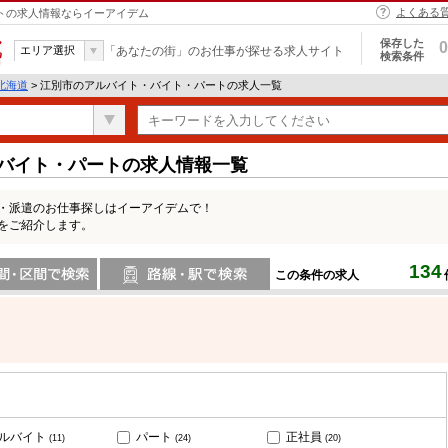
よくある
ートの求人情報ならイーアイデム
保存した
0
エリア選択
「あなたの街」のお仕事が探せる求人サイト
検索条件
北海道
> 江別市のアルバイト・バイト・パートの求人一覧
・バイト・パートの求人情報一覧
ト・派遣のお仕事探しはイーアイデムで！
をご紹介します。
134
この条件の求人
間で検索
路線・駅・駅で検索
ルバイト
パート
正社員
(11)
(24)
(20)