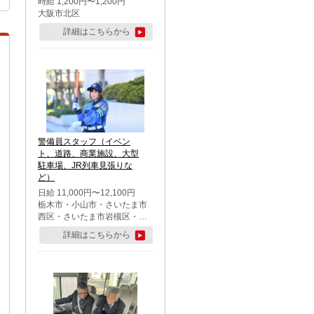
時給 1,200円〜1,200円
大阪市北区
詳細はこちらから
警備員スタッフ（イベン
ト、道路、商業施設、大型
駐車場、JR列車見張りな
ど）
日給 11,000円〜12,100円
栃木市・小山市・さいたま市
西区・さいたま市岩槻区・久
喜市・蓮田市
詳細はこちらから