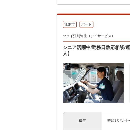
江別市
パート
ツクイ江別弥生（デイサービス）
シニア活躍中/勤務日数応相談/
人】
給与
時給1,075