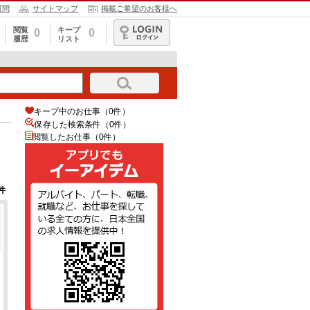
質問
サイトマップ
掲載ご希望のお客様へ
閲覧
キープ
0
0
履歴
リスト
ログイン
キープ中のお仕事（0件）
保存した検索条件（
0
件）
閲覧したお仕事（0件）
件