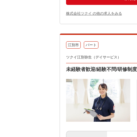
株式会社ツクイ の他の求人をみる
江別市
パート
ツクイ江別弥生（デイサービス）
未経験者歓迎/経験不問/研修制