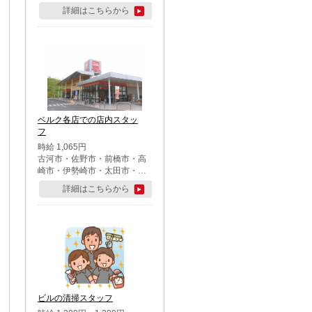
詳細はこちらから
ベルク各店での店内スタッ
フ
時給 1,065円
古河市・佐野市・前橋市・高
崎市・伊勢崎市・太田市・館
林市・藤岡市・大泉町・さい
詳細はこちらから
たま市北区・川越市・熊谷
市・行田市・秩父市・所沢
市・飯能市・東松山市・坂戸
市・鶴ケ島市・千葉市中央
区・市川市・松戸市・習志野
市・柏市・流山市・八千代
市・足立区・江戸川区・八王
子市・町田市
ビルの清掃スタッフ