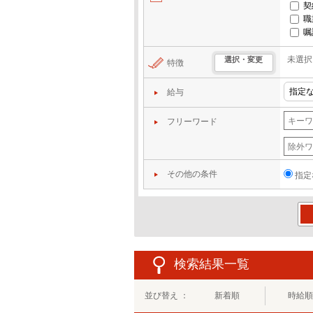
契
職
嘱
未選択
選択・変更
特徴
給与
フリーワード
その他の条件
指定
この
検索結果一覧
並び替え ：
新着順
時給順