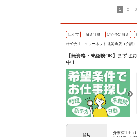
1
2
3
江別市
派遣社員
紹介予定派遣
株式会社ニッソーネット 北海道版（介護）
【無資格・未経験OK】まずはお
中！
介護福祉士：時給
給与