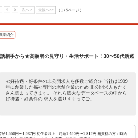
4
5
次へ >
最後へ>>
( 1 / 5ページ )
職業紹介
話相手から★高齢者の見守り・生活サポート！30〜50代活躍
≪好待遇・好条件の非公開求人を多数ご紹介≫ 当社は1999
年に創業した福祉専門の老舗企業のため 非公開求人もたく
さん集まってきます。 それら膨大なデータベースの中から
好待遇・好条件の 求人を選りすぐってご...
1,550円〜1,937円 初任者以上：時給1,450円〜1,812円 無資格の方：時給