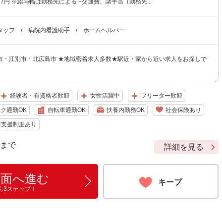
,687円 ※給与幅は勤務先による +交通費、諸手当（勤務先...
タッフ / 病院内看護助手 / ホームヘルパー
市・江別市・北広島市 ★地域密着求人多数★駅近・家から近い求人をお探しで
経験者・有資格者歓迎
女性活躍中
フリーター歓迎
ク通勤OK
自転車通勤OK
扶養内勤務OK
社会保険あり
得支援制度あり
9 まで
詳細を見る
画面へ進む
キープ
ん3ステップ！