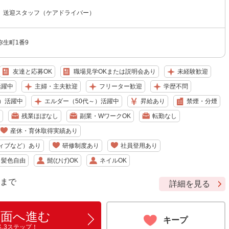
 送迎スタッフ（ケアドライバー）
生町1番9
友達と応募OK
職場見学OKまたは説明会あり
未経験歓迎
活躍中
主婦・主夫歓迎
フリーター歓迎
学歴不問
）活躍中
エルダー（50代～）活躍中
昇給あり
禁煙・分煙
残業ほぼなし
副業・WワークOK
転勤なし
産休・育休取得実績あり
ィブなど）あり
研修制度あり
社員登用あり
・髪色自由
髭(ひげ)OK
ネイルOK
9 まで
詳細を見る
画面へ進む
キープ
ん3ステップ！