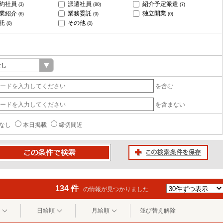
約社員
派遣社員
紹介予定派遣
(3)
(80)
(7)
業紹介
業務委託
独立開業
(6)
(9)
(0)
託
その他
(0)
(0)
を含む
を含まない
なし
本日掲載
締切間近
この検索条件を保存
条件で検索
134 件
の情報が見つかりました
日給順
月給順
並び替え解除