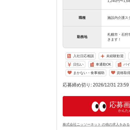
1,240円〜1
職種
施設内介護ス
札幌市・石狩
勤務地
きます！
入社日応相談
未経験歓迎
日払い
車通勤OK
バイ
まかない・食事補助
資格取
応募締め切り: 2026/12/31 23:5
応募
かんた
株式会社ニッソーネット の他の求人をみる