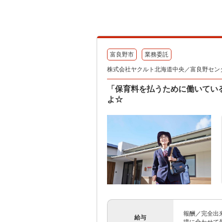
富良野市
業務委託
株式会社ヤクルト北海道中央／富良野セン
「保育料を払うために働いてい
よ☆
報酬／完全出来
給与