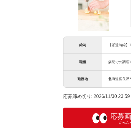
給与
【派遣時給】1
職種
病院での調理
勤務地
北海道富良野
応募締め切り: 2026/11/30 23:5
応募
かんた