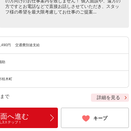
の方向けのお仕事案内を致しません！ 個人面談や、遠方の
方ですとお電話などで直接お話しさせていただき、スタッ
フ様の希望を最大限考慮してお仕事のご提案...
,490円 交通費別途支給
補助
市桂木町
9 まで
詳細を見る
画面へ進む
キープ
ん3ステップ！