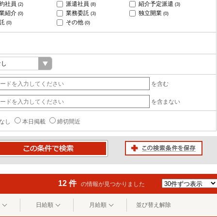
約社員
派遣社員
紹介予定派遣
(2)
(8)
(3)
業紹介
業務委託
独立開業
(0)
(3)
(0)
託
その他
(0)
(0)
を含む
を含まない
なし
本日掲載
締切間近
この検索条件を保存
条件で検索
12 件
の情報が見つかりました
日給順
月給順
並び替え解除