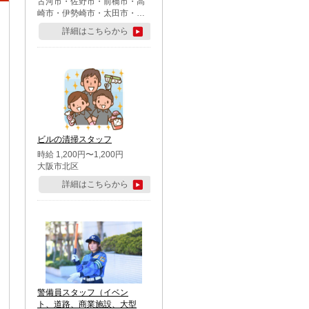
古河市・佐野市・前橋市・高
崎市・伊勢崎市・太田市・館
林市・藤岡市・大泉町・さい
詳細はこちらから
たま市北区・川越市・熊谷
市・行田市・秩父市・所沢
市・飯能市・東松山市・坂戸
市・鶴ケ島市・千葉市中央
区・市川市・松戸市・習志野
市・柏市・流山市・八千代
市・足立区・江戸川区・八王
子市・町田市
ビルの清掃スタッフ
時給 1,200円〜1,200円
大阪市北区
詳細はこちらから
警備員スタッフ（イベン
ト、道路、商業施設、大型