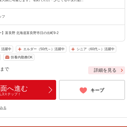
大限に考慮します。 初めての方・少しでも不安のあ...
ッフ
】富良野 北海道富良野市日の出町9-2
）活躍中
エルダー（50代～）活躍中
シニア（60代～）活躍中
扶養内勤務OK
9 まで
詳細を見る
画面へ進む
キープ
ん3ステップ！
みる