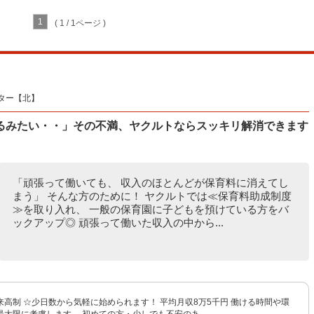
1
( 1 / 1ページ )
ター【北】
るみたい・・」その不満、ヤクルトならスッキリ解消できます
「頑張って働いても、 収入のほとんどが保育料に消えてし
まう」 そんな方のために！ ヤクルトでは≪保育料助成制度
≫を取り入れ、 一般の保育園に子どもを預けている方をバ
ックアップ◎ 頑張って働いた収入の中から...
高制 ☆少日数から気軽に始められます！ 平均月収8万5千円 働ける時間や環