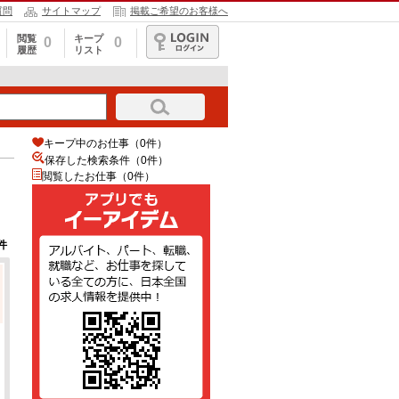
質問
サイトマップ
掲載ご希望のお客様へ
閲覧
キープ
0
0
履歴
リスト
ログイン
キープ中のお仕事（0件）
保存した検索条件（
0
件）
閲覧したお仕事（0件）
件