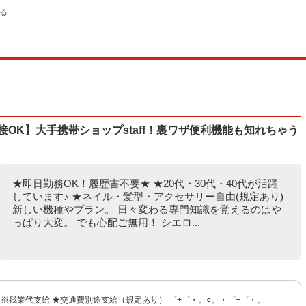
る
接OK】大手携帯ショップstaff！裏ワザ便利機能も知れちゃう
★即日勤務OK！履歴書不要★ ★20代・30代・40代が活躍
しています♪ ★ネイル・髪型・アクセサリー自由(規定あり)
新しい機種やプラン。 日々変わる専門知識を覚えるのはや
っぱり大変。 でも心配ご無用！ シエロ...
〜 ※残業代支給 ★交通費別途支給（規定あり） ゜+゜・。○。・゜+゜・。