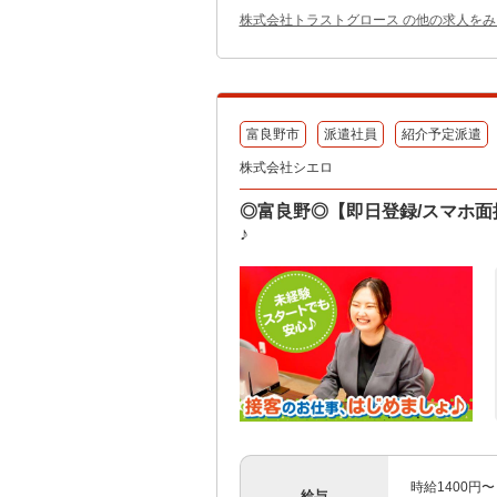
株式会社トラストグロース の他の求人をみ
富良野市
派遣社員
紹介予定派遣
株式会社シエロ
◎富良野◎【即日登録/スマホ面
♪
時給1400円
給与