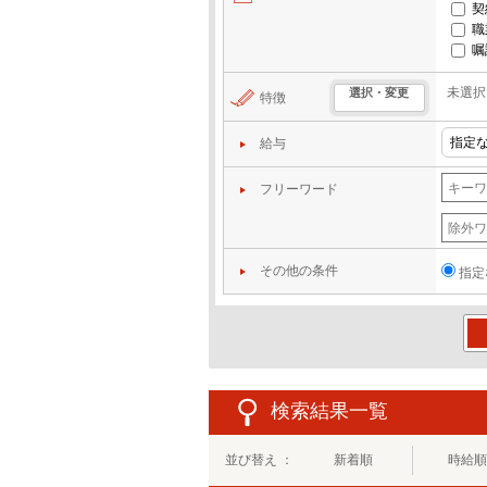
契
職
嘱
未選択
選択・変更
特徴
給与
フリーワード
その他の条件
指定
この
検索結果一覧
並び替え ：
新着順
時給順