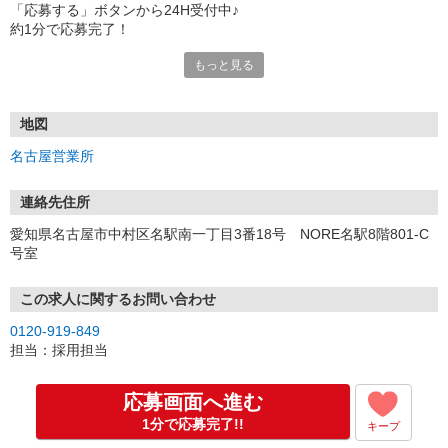
「応募する」ボタンから24H受付中♪
約1分で応募完了！
もっと見る
■電話応募の場合
電話応募も歓迎！（受付:10:00〜20:00）
土日祝も受付中♪
地図
【選考フロー】
名古屋営業所
①応募から3営業日を目安に、メールorお電話でご連絡します。
②面接日時を決定！「0120」から始まる電話番号からご連絡します
★スマホでWEB面接（LINEなど）・出張面接・事務所面接と選べま
連絡先住所
す
愛知県名古屋市中村区名駅南一丁目3番18号 NORE名駅8階801-C
③面接実施（履歴書不要）
号室
④勤務開始（スタート日は応相談）
※ご希望があれば、職場見学の調整もOKです！
この求人に関するお問い合わせ
お気軽にご応募ください♪
0120-919-849
担当：採用担当
応募画面へ進む
1分で応募完了!!
キープ