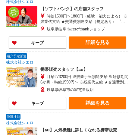
株式会社シエロ
【ソフトバンク】の店舗スタッフ
時給1500円〜1800円（経験・能力による） ※
残業代支給 ★交通費別途支給（規定あり） ゜
+゜・。○。・゜+゜・。○。・゜+゜ 入社祝い金10
岐阜県岐阜市のsoftbankショップ
万円支給(規定有) お友達を紹介頂くと, インセンテ
ィブ支給(規定有) ★月2回払い・週払い可能（規程
詳細を見る
キープ
有）★ ゜・。○。・゜+゜・。○。・゜+゜
紹介予定派遣
株式会社シエロ
携帯販売スタッフ【au】
月給273200円 ※残業手当別途支給 ※研修期間
6か月・時給1550円〜 ※残業代支給 ★交通費別途
支給（規定あり） ゜+゜・。○。・゜+゜・。
岐阜県岐阜市の家電量販店
○。・゜+゜ 入社祝い金10万円支給(規定有) お友達
を紹介頂くと, インセンティブ支給(規定有) ゜・。
詳細を見る
キープ
○。・゜+゜・。○。・゜+゜
派遣社員
株式会社シエロ
【au】人気機種に詳しくなれる携帯販売