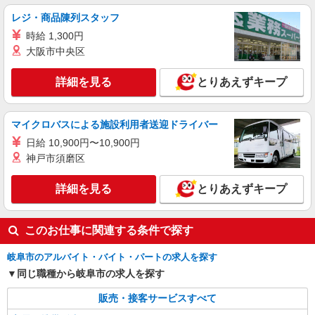
あり） ゜+゜・。○。・゜+゜・。○。・゜+゜ 入
岐阜県岐阜市の商業施設
レジ・商品陳列スタッフ
社祝い金10万円支給(規定有) お友達を紹介頂くと,
時給 1,300円
インセンティブ支給(規定有) ★月2回払い・週払い
詳細を見る
キープ
可能（規程有）★ ゜・。○。・゜+゜・。○。・゜
大阪市中央区
+゜
紹介予定派遣
詳細を見る
とりあえずキープ
株式会社シエロ
【ソフトバンク】の店舗スタッフ
マイクロバスによる施設利用者送迎ドライバー
時給1500円〜1600円（経験・能力による） ※
残業代支給 ★交通費別途支給（規定あり） ゜
日給 10,900円〜10,900円
+゜・。○。・゜+゜・。○。・゜+゜ 入社祝い金10
岐阜県岐阜市のsoftbankショップ
神戸市須磨区
万円支給(規定有) お友達を紹介頂くと, インセンテ
ィブ支給(規定有) ★月2回払い・週払い可能（規程
詳細を見る
詳細を見る
キープ
とりあえずキープ
有）★ ゜・。○。・゜+゜・。○。・゜+゜
このお仕事に関連する条件で探す
岐阜市のアルバイト・バイト・パートの求人を探す
同じ職種から岐阜市の求人を探す
販売・接客サービスすべて