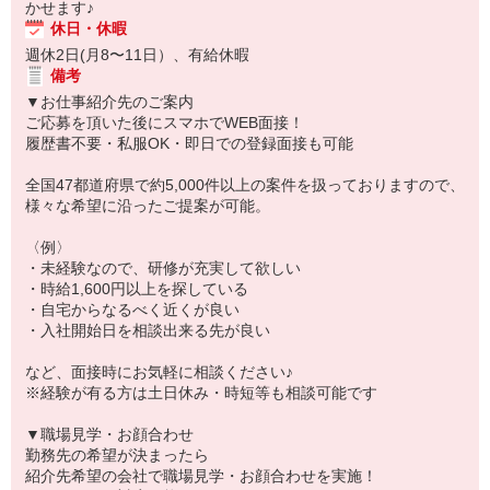
かせます♪
休日・休暇
週休2日(月8〜11日）、有給休暇
備考
▼お仕事紹介先のご案内
ご応募を頂いた後にスマホでWEB面接！
履歴書不要・私服OK・即日での登録面接も可能
全国47都道府県で約5,000件以上の案件を扱っておりますので、
様々な希望に沿ったご提案が可能。
〈例〉
・未経験なので、研修が充実して欲しい
・時給1,600円以上を探している
・自宅からなるべく近くが良い
・入社開始日を相談出来る先が良い
など、面接時にお気軽に相談ください♪
※経験が有る方は土日休み・時短等も相談可能です
▼職場見学・お顔合わせ
勤務先の希望が決まったら
紹介先希望の会社で職場見学・お顔合わせを実施！