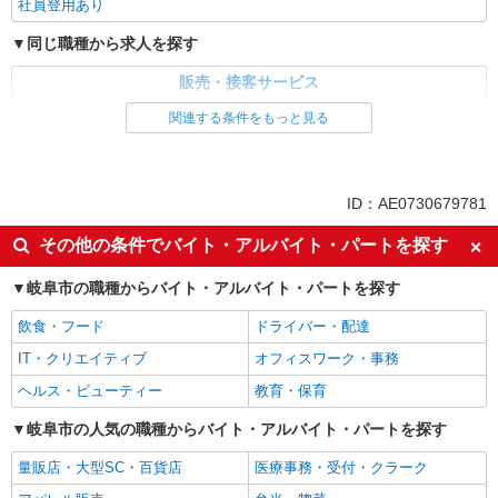
社員登用あり
同じ職種から求人を探す
販売・接客サービス
家電・携帯販売
関連する条件をもっと見る
同じ特徴から求人を探す
未経験歓迎
ミドル（40代～）活躍中
ID：AE0730679781
英語が活かせる
ボーナス・賞与あり
その他の条件でバイト・アルバイト・パートを探す
車通勤OK
交通費支給
岐阜市の職種からバイト・アルバイト・パートを探す
社会保険あり
社員登用あり
飲食・フード
ドライバー・配達
IT・クリエイティブ
オフィスワーク・事務
ヘルス・ビューティー
教育・保育
岐阜市の人気の職種からバイト・アルバイト・パートを探す
量販店・大型SC・百貨店
医療事務・受付・クラーク