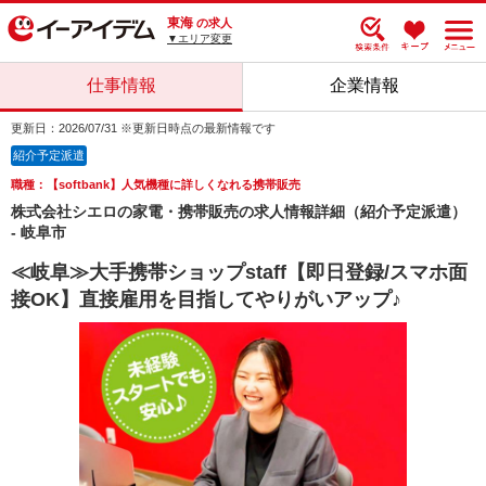
東海
の求人
▼エリア変更
仕事情報
企業情報
更新日：2026/07/31 ※更新日時点の最新情報です
紹介予定派遣
職種：【softbank】人気機種に詳しくなれる携帯販売
株式会社シエロの家電・携帯販売の求人情報詳細（紹介予定派遣）
- 岐阜市
≪岐阜≫大手携帯ショップstaff【即日登録/スマホ面
接OK】直接雇用を目指してやりがいアップ♪