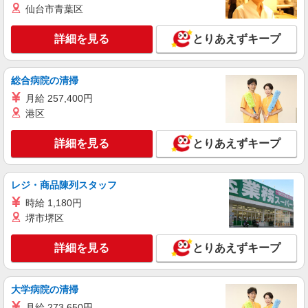
岐阜県岐阜市の家電量販店
仙台市青葉区
社祝い金10万円支給(規定有) お友達を紹介頂くと,
インセンティブ支給(規定有) ★月2回払い・週払い
詳細を見る
キープ
可能（規程有）★ ゜・。○。・゜+゜・。○。・゜
詳細を見る
とりあえずキープ
+゜
派遣社員
株式会社シエロ
総合病院の清掃
スマホ携帯販売【楽天モバイル】
月給 257,400円
時給1500円〜 ※残業代支給 ★交通費別途支給
港区
（規定あり） ゜+゜・。○。・゜+゜・。○。・゜
+゜ 入社祝い金10万円支給(規定有) お友達を紹介
岐阜県岐阜市の家電量販店
詳細を見る
とりあえずキープ
頂くと, インセンティブ支給(規定有) ★月2回払
い・週払い可能（規程有）★ ゜・。○。・゜
詳細を見る
キープ
+゜・。○。・゜+゜
レジ・商品陳列スタッフ
時給 1,180円
紹介予定派遣
株式会社シエロ
堺市堺区
携帯販売スタッフ【softbank】
詳細を見る
とりあえずキープ
時給1600円〜 ※別途インセンティブ、職能評
価制度あり ※残業代支給 ★交通費別途支給（規定
あり） ゜+゜・。○。・゜+゜・。○。・゜+゜ 入
岐阜県岐阜市の家電量販店
社祝い金10万円支給(規定有) お友達を紹介頂くと,
大学病院の清掃
インセンティブ支給(規定有) ★月2回払い・週払い
月給 273,650円