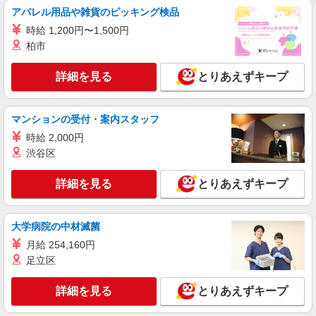
【au】人気機種に詳しくなれる携帯販売
アパレル用品や雑貨のピッキング検品
時給1400〜1600円（経験・能力による） ※残
時給 1,200円〜1,500円
業代支給 ★交通費別途支給（規定あり） ゜
+゜・。○。・゜+゜・。○。・゜+゜ 入社祝い金10
柏市
岐阜県岐阜市のauショップ
万円支給(規定有) お友達を紹介頂くと, インセンテ
ィブ支給(規定有) ★月2回払い・週払い可能（規程
詳細を見る
とりあえずキープ
詳細を見る
キープ
有）★ ゜・。○。・゜+゜・。○。・゜+゜
派遣社員
マンションの受付・案内スタッフ
株式会社シエロ
時給 2,000円
【docomo】人気機種に詳しくなれる携帯販売
渋谷区
時給1500円〜1800円（経験・能力による） ※
残業代支給 ★交通費別途支給（規定あり） ゜
詳細を見る
とりあえずキープ
+゜・。○。・゜+゜・。○。・゜+゜ 入社祝い金10
岐阜県岐阜市のdocomoショップ
万円支給(規定有) お友達を紹介頂くと, インセンテ
ィブ支給(規定有) ★月2回払い・週払い可能（規程
詳細を見る
キープ
有）★ ゜・。○。・゜+゜・。○。・゜+゜
大学病院の中材滅菌
月給 254,160円
派遣社員
足立区
株式会社シエロ
スマホ携帯販売【ソフトバンク】
詳細を見る
とりあえずキープ
時給1600円〜 ※別途インセンティブ、職能評
価制度あり ※残業代支給 ★交通費別途支給（規定