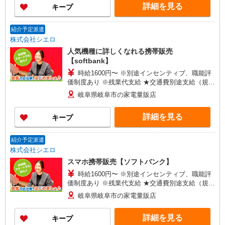
詳細を見る
キープ
時間想定として加えております。 【ソフトバンク
認定資格を取得すると資格手当が追加支給されま
す】 資格試験は年4回。 資格を取得すると最高月
紹介予定派遣
額8万円（年額96万円）を資格手当として追加支給
株式会社シエロ
します。
人気機種に詳しくなれる携帯販売
【softbank】
時給1600円〜 ※別途インセンティブ、職能評
価制度あり ※残業代支給 ★交通費別途支給（規定
あり） ゜+゜・。○。・゜+゜・。○。・゜+゜ 入
岐阜県岐阜市の家電量販店
社祝い金10万円支給(規定有) お友達を紹介頂くと,
インセンティブ支給(規定有) ★月2回払い・週払い
詳細を見る
キープ
可能（規程有）★ ゜・。○。・゜+゜・。○。・゜
+゜
紹介予定派遣
株式会社シエロ
スマホ携帯販売【ソフトバンク】
時給1600円〜 ※別途インセンティブ、職能評
価制度あり ※残業代支給 ★交通費別途支給（規定
あり） ゜+゜・。○。・゜+゜・。○。・゜+゜ 入
岐阜県岐阜市の家電量販店
社祝い金10万円支給(規定有) お友達を紹介頂くと,
インセンティブ支給(規定有) ★月2回払い・週払い
詳細を見る
キープ
可能（規程有）★ ゜・。○。・゜+゜・。○。・゜