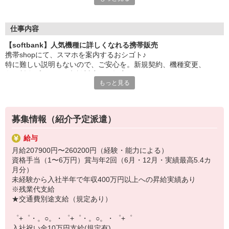
大手キャリアの店舗勤務なので安心・安定！
一度身に着けた知識は、
ずっと先まで役に立ちます！
仕事内容
【softbank】人気機種に詳しくなれる携帯販売
丁寧な研修もあるので、
携帯shopにて、スマホを案内するおシゴト♪
みなさんから働きやすいと好評です♪
特に難しい説明もないので、ご安心を。新規契約、機種変更、
最新アプリ事情やお得なプラン、
各種料金プランのご相談対応・ご提案などをお願いします。
スマホの裏ワザを学べるチャンス♪
もっと見る
初めての方でも安心♪
【選べるお仕事いろいろ】
あなた専属のコーディネーターが親切・丁寧にフォローするので、
￣￣￣￣￣￣￣￣￣￣￣
満足度◎
▼オフィスワーク
募集情報（紹介予定派遣）
事務、経理、データ入力、コールセンター、受付
■携帯やインターネット販売業務
▼工場・製造・軽作業系
給与
docomo(ドコモ)/au(エーユー)・KDDI/softbank(ソフトバンク)など
機械/食品製造・梱包・仕分け・加工・組立・検査
月給207900円〜260200円（経験・能力による）
の大手キャリアから
▼美容系
資格手当（1〜6万円）賞与年2回（6月・12月・実績最高5.4カ
ワイモバイル(Y!mobille)、楽天モバイル、UQなど格安スマホまで幅
眉毛サロンのアイブロウ・ネイリスト・エステ
月分）
広く紹介可能♪
▼営業・販売
未経験から入社半年で年収400万円以上への昇給実績あり
人気のApple（アップル）店舗もございます！
法人営業・アパレル販売・個別指導塾・人材紹介
※残業代支給
▼人気案件も多数♪
★交通費別途支給（規定あり）
短期・期間限定・オープニング・官公庁案件
上場/優良/大手企業など
゜+゜・。○。・゜+゜・。○。・゜+゜
入社祝い金10万円支給(規定有)