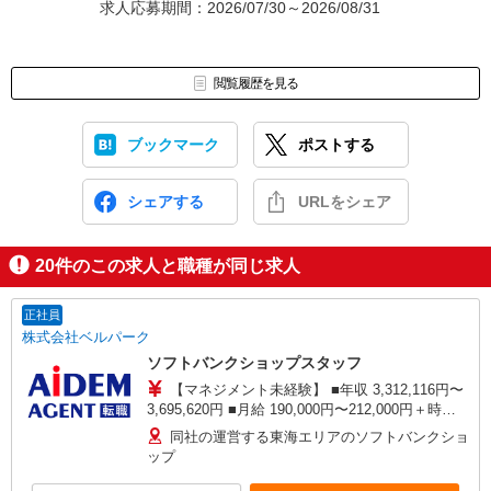
求人応募期間：2026/07/30～2026/08/31
閲覧履歴を見る
ブックマーク
ポストする
シェアする
URLをシェア
20
件のこの求人と職種が同じ求人
正社員
株式会社ベルパーク
ソフトバンクショップスタッフ
【マネジメント未経験】 ■年収 3,312,116円〜
3,695,620円 ■月給 190,000円〜212,000円＋時間
外手当 ※時間外勤務手当を月25時間想定として加
同社の運営する東海エリアのソフトバンクショ
えております。 【マネジメント経験者】 ■年収
ップ
4,552,432円〜5,660,900円 ■月給 260,000円〜
322,000円＋時間外手当 ※時間外勤務手当を月30