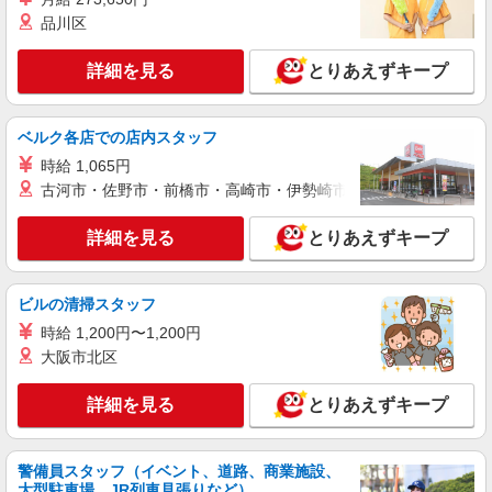
詳細を見る
キープ
可能（規程有）★ ゜・。○。・゜+゜・。○。・゜
品川区
+゜
派遣社員
詳細を見る
とりあえずキープ
株式会社シエロ
【docomo】の携帯販売スタッフ
時給1400円〜 ※残業代支給 ★交通費別途支給
ベルク各店での店内スタッフ
（規定あり） ゜+゜・。○。・゜+゜・。○。・゜
時給 1,065円
+゜ 入社祝い金10万円支給(規定有) お友達を紹介
岐阜県岐阜市のdocomoショップ
頂くと, インセンティブ支給(規定有) ★月2回払
古河市・佐野市・前橋市・高崎市・伊勢崎市・太田市・館林市・
い・週払い可能（規程有）★ ゜・。○。・゜
詳細を見る
キープ
+゜・。○。・゜+゜
詳細を見る
とりあえずキープ
紹介予定派遣
株式会社シエロ
ビルの清掃スタッフ
スマホ携帯販売【ソフトバンク】
時給 1,200円〜1,200円
時給1600円〜 ※別途インセンティブ、職能評
大阪市北区
価制度あり ※残業代支給 ★交通費別途支給（規定
あり） ゜+゜・。○。・゜+゜・。○。・゜+゜ 入
岐阜県岐阜市の商業施設
詳細を見る
とりあえずキープ
社祝い金10万円支給(規定有) お友達を紹介頂くと,
インセンティブ支給(規定有) ★月2回払い・週払い
詳細を見る
キープ
可能（規程有）★ ゜・。○。・゜+゜・。○。・゜
+゜
警備員スタッフ（イベント、道路、商業施設、
大型駐車場、JR列車見張りなど）