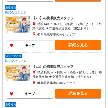
+゜
派遣社員
株式会社シエロ
【au】の携帯販売スタッフ
時給1400〜1600円（経験・能力による） ※残
業代支給 ★交通費別途支給（規定あり） ゜
+゜・。○。・゜+゜・。○。・゜+゜ 入社祝い金10
岐阜県岐阜市のauショップ
万円支給(規定有) お友達を紹介頂くと, インセンテ
ィブ支給(規定有) ★月2回払い・週払い可能（規程
詳細を見る
キープ
有）★ ゜・。○。・゜+゜・。○。・゜+゜
紹介予定派遣
株式会社シエロ
【au】の携帯販売スタッフ
時給1500円〜1800円（経験・能力による） ※
残業代支給 ★交通費別途支給（規定あり） ゜
+゜・。○。・゜+゜・。○。・゜+゜ 入社祝い金10
岐阜県岐阜市のauショップ
万円支給(規定有) お友達を紹介頂くと, インセンテ
ィブ支給(規定有) ★月2回払い・週払い可能（規程
詳細を見る
キープ
有）★ ゜・。○。・゜+゜・。○。・゜+゜
派遣社員