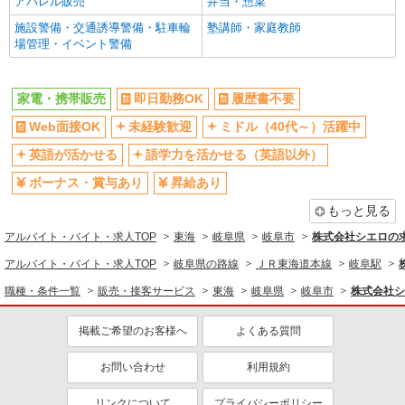
アパレル販売
弁当・惣菜
施設警備・交通誘導警備・駐車輪
塾講師・家庭教師
場管理・イベント警備
家電・携帯販売
即日勤務OK
履歴書不要
Web面接OK
未経験歓迎
ミドル（40代～）活躍中
英語が活かせる
語学力を活かせる（英語以外）
ボーナス・賞与あり
昇給あり
もっと見る
アルバイト・バイト・求人TOP
東海
岐阜県
岐阜市
株式会社シエロの
アルバイト・バイト・求人TOP
岐阜県の路線
ＪＲ東海道本線
岐阜駅
職種・条件一覧
販売・接客サービス
東海
岐阜県
岐阜市
株式会社シ
掲載ご希望のお客様へ
よくある質問
お問い合わせ
利用規約
リンクについて
プライバシーポリシー