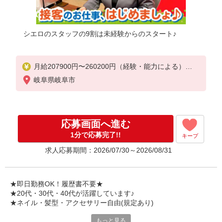
シエロのスタッフの9割は未経験からのスタート♪
月給207900円〜260200円（経験・能力による）
資格手当（1〜6万円）賞与年2回（6月・12月・実績
岐阜県岐阜市
最高5.4カ月分）
未経験から入社半年で年収400万円以上への昇給実績
あり
※残業代支給
応募画面へ進む
★交通費別途支給（規定あり）
1分で応募完了!!
キープ
゜+゜・。○。・゜+゜・。○。・゜+゜
求人応募期間：2026/07/30～2026/08/31
入社祝い金10万円支給(規定有)
お友達を紹介頂くと,
インセンティブ支給(規定有)
★即日勤務OK！履歴書不要★
゜・。○。・゜+゜・。○。・゜+゜
★20代・30代・40代が活躍しています♪
★ネイル・髪型・アクセサリー自由(規定あり)
もっと見る
シエロのスタッフは9割が未経験スタート。