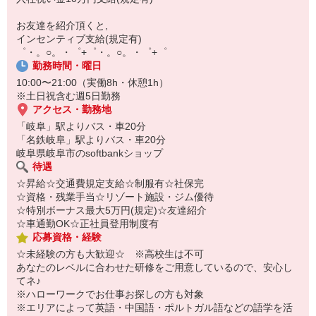
【スマホ面接実施中】
￣￣￣￣￣￣￣￣￣
お友達を紹介頂くと,
自宅に居ながらスマホでカンタン面接OK！
インセンティブ支給(規定有)
オンライン面談なのでスピード対応。
゜・。○。・゜+゜・。○。・゜+゜
勤務時間・曜日
10:00〜21:00（実働8h・休憩1h）
※土日祝含む週5日勤務
アクセス・勤務地
「岐阜」駅よりバス・車20分
「名鉄岐阜」駅よりバス・車20分
岐阜県岐阜市のsoftbankショップ
待遇
☆昇給☆交通費規定支給☆制服有☆社保完
☆資格・残業手当☆リゾート施設・ジム優待
☆特別ボーナス最大5万円(規定)☆友達紹介
☆車通勤OK☆正社員登用制度有
応募資格・経験
☆未経験の方も大歓迎☆ ※高校生は不可
あなたのレベルに合わせた研修をご用意しているので、安心し
てネ♪
※ハローワークでお仕事お探しの方も対象
※エリアによって英語・中国語・ポルトガル語などの語学を活