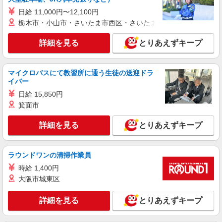
紹介予定派遣
株式会社シエロ
日給 11,000円〜12,100円
栃木市・小山市・さいたま市西区・さいたま市岩槻区・久喜市・
スマホ携帯販売【楽天モバイル】
時給1500円〜 ※残業代支給 ★交通費別途支給
詳細を見る
とりあえずキープ
（規定あり） ゜+゜・。○。・゜+゜・。○。・゜
+゜ 入社祝い金10万円支給(規定有) お友達を紹介
岐阜県岐阜市の家電量販店
頂くと, インセンティブ支給(規定有) ★月2回払
い・週払い可能（規程有）★ ゜・。○。・゜
マイクロバスにて教習所に通う生徒の送迎ドラ
詳細を見る
キープ
+゜・。○。・゜+゜
イバー
日給 15,850円
派遣社員
箕面市
株式会社シエロ
人気機種に詳しくなれる携帯販売【au】
詳細を見る
とりあえずキープ
月給273200円〜 ※残業手当別途支給 ※研修期
間6か月・時給1550円〜 ★交通費別途支給（規定
あり） ゜+゜・。○。・゜+゜・。○。・゜+゜ 入
ラウンドワンの清掃作業員
岐阜県岐阜市の家電量販店
社祝い金10万円支給(規定有) お友達を紹介頂くと,
時給 1,400円
インセンティブ支給(規定有) ゜・。○。・゜
詳細を見る
キープ
大阪市城東区
+゜・。○。・゜+゜
詳細を見る
とりあえずキープ
紹介予定派遣
株式会社シエロ