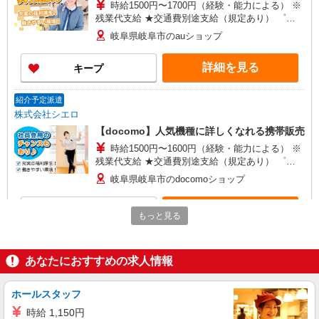
時給1500円〜1700円（経験・能力による） ※
残業代支給 ★交通費別途支給（規定あり） ゜
+゜・。○。・゜+゜・。○。・゜+゜ 入社祝い金10
岐阜県岐阜市のauショップ
万円支給(規定有) お友達を紹介頂くと, インセンテ
ィブ支給(規定有) ★月2回払い・週払い可能（規程
詳細を見る
キープ
有）★ ゜・。○。・゜+゜・。○。・゜+゜
紹介予定派遣
株式会社シエロ
【docomo】人気機種に詳しくなれる携帯販売
時給1500円〜1600円（経験・能力による） ※
残業代支給 ★交通費別途支給（規定あり） ゜
+゜・。○。・゜+゜・。○。・゜+゜ 入社祝い金10
岐阜県岐阜市のdocomoショップ
万円支給(規定有) お友達を紹介頂くと, インセンテ
ィブ支給(規定有) ★月2回払い・週払い可能（規程
詳細を見る
キープ
有）★ ゜・。○。・゜+゜・。○。・゜+゜
もっと見る
派遣社員
株式会社シエロ
あなたにおすすめの求人情報
携帯販売スタッフ【Y!mobile】
時給1600円〜 ※別途インセンティブ、職能評
ホールスタッフ
価制度あり ※残業代支給 ★交通費別途支給（規定
時給 1,150円
あり） ゜+゜・。○。・゜+゜・。○。・゜+゜ 入